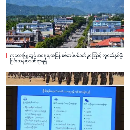
ကလေးမြို့တွင် နာရေးမှအပြန် စစ်တပ်ပစ်ခတ်မှုကြောင့် လူငယ်နှစ်ဦး
ပြင်းထန်စွာဒဏ်ရာရရှိ