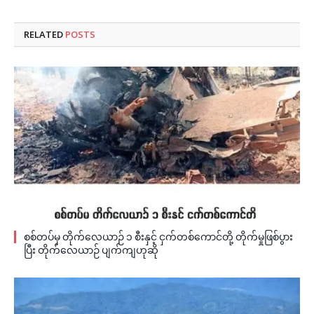
RELATED
POSTS
စစ်တပ်မှ တိုက်လေယာဉ် ၁ စီးနှင့် ငှက်တစ်ကောင်တို့ တိုက်မှုဖြစ်ပွား
ပြီး တိုက်လေယာဉ် ပျက်ကျဟုဆို