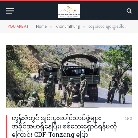
YOU ARE AT:
Home
Khonumthung
တွန်းဇံတွင် ချင်းပူးပေါင်းတပ်ဖွဲ့များ အခိုင်အမာရှိနေပြီး၊ စစ်ဘေးရှောင်ရန်မလိုကြောင်း CDF-Tonzang ပြော
»
»
တွန်းဇံတွင် ချင်းပူးပေါင်းတပ်ဖွဲ့များ
0
အခိုင်အမာရှိနေပြီး၊ စစ်ဘေးရှောင်ရန်မလို
ကြောင်း CDF-Tonzang ပြော