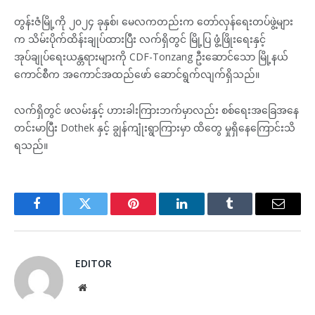
တွန်းဇံမြို့ကို ၂၀၂၄ ခုနှစ်၊ မေလကတည်းက တော်လှန်ရေးတပ်ဖွဲ့များ
က သိမ်းပိုက်ထိန်းချုပ်ထားပြီး လက်ရှိတွင် မြို့ပြ ဖွံ့ဖြိုးရေးနှင့်
အုပ်ချုပ်ရေးယန္တရားများကို CDF-Tonzang ဦးဆောင်သော မြို့နယ်
ကောင်စီက အကောင်အထည်ဖော် ဆောင်ရွက်လျက်ရှိသည်။
လက်ရှိတွင် ဖလမ်းနှင့် ဟားခါးကြားဘက်မှာလည်း စစ်ရေးအခြေအနေ
တင်းမာပြီး Dothek နှင့် ချွန်ကျုံးရွာကြားမှာ ထိတွေ မှုရှိနေကြောင်းသိ
ရသည်။
Facebook
Twitter
Pinterest
LinkedIn
Tumblr
Email
EDITOR
Website