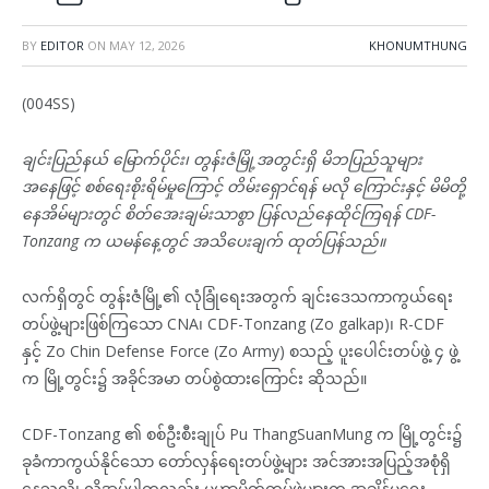
BY
EDITOR
ON
MAY 12, 2026
KHONUMTHUNG
(004SS)
ချင်းပြည်နယ် မြောက်ပိုင်း၊ တွန်းဇံမြို့အတွင်းရှိ မိဘပြည်သူများ
အနေဖြင့် စစ်ရေးစိုးရိမ်မှုကြောင့် တိမ်းရှောင်ရန် မလို ကြောင်းနှင့် မိမိတို့
နေအိမ်များတွင် စိတ်အေးချမ်းသာစွာ ပြန်လည်နေထိုင်ကြရန် CDF-
Tonzang က ယမန်နေ့တွင် အသိပေးချက် ထုတ်ပြန်သည်။
လက်ရှိတွင် တွန်းဇံမြို့၏ လုံခြုံရေးအတွက် ချင်းဒေသကာကွယ်ရေး
တပ်ဖွဲ့များဖြစ်ကြသော CNA၊ CDF-Tonzang (Zo galkap)၊ R-CDF
နှင့် Zo Chin Defense Force (Zo Army) စသည့် ပူးပေါင်းတပ်ဖွဲ့ ၄ ဖွဲ့
က မြို့တွင်း၌ အခိုင်အမာ တပ်စွဲထားကြောင်း ဆိုသည်။
CDF-Tonzang ၏ စစ်ဦးစီးချုပ် Pu ThangSuanMung က မြို့တွင်း၌
ခုခံကာကွယ်နိုင်သော တော်လှန်ရေးတပ်ဖွဲ့များ အင်အားအပြည့်အစုံရှိ
နေသလို၊ လိုအပ်ပါကလည်း မဟာမိတ်တပ်ဖွဲ့များက အချိန်မရွေး