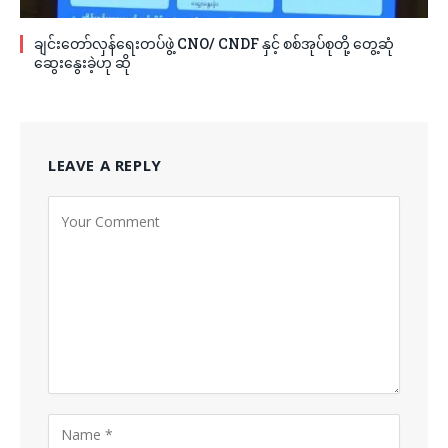
ချင်းတော်လှန်ရေးတပ်ဖွဲ့ CNO/ CNDF နှင့် စစ်အုပ်စုတို့ တွေ့ဆုံ
ဆွေးနွေးခဲ့ဟု ဆို
LEAVE A REPLY