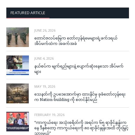
FEATURED ARTICLE
JUNE 26, 2026
တောင်ဇလပ်မြေက တော်လှန်ရဲမေများရဲ့ဖက်ဒရယ်
အိပ်မက်ထဲက အခက်အခဲ
JUNE 4, 2026
နယ်စပ်က မျက်ရည်များနဲ့ ပျောက်ဆုံးနေသော အိပ်မက်
များ
MAY 19, 2026
သေနတ်ကို ဥပဒေအောက်မှာ ထားနိုင်မှ ခုခံတော်လှန်ရေး
က Nation-building ကို စတင်နိုင်မည်
FEBRUARY 19, 2026
“ကာကွယ်ရေး အသုံးစရိတ်ကို အရင်က ၆၅ ရာခိုင်နှုန်းက
နေ ဒီနှစ်တော့ ကာကွယ်ရေးကို ၈၀ ရာခိုင်နှုန်းအထိ တိုးမြှင့်
သွားမယ်”