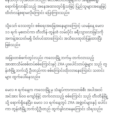
ရောက်ရှိလာနိုင်သည့် အနေအထားတွင်ရှိသဖြင့် ပြည်သူများအနေဖြင့်
ထိတ်လန့်စရာမလိုကြောင်း ပြောကြားသည်။
သို့သော် ဒေသတွင်း စစ်ရေးအခြေအနေများကြောင့် ယမန်နေ့ မေလ
၁၁ ရက် မှစတင်ကာ တီးတိန်-တွန်းဇံ လမ်းပိုင်း ခရီးသွားလာခြင်းကို
အကန့်အသတ်မရှိ ပိတ်ပင်ထားကြောင်း အသိပေးထုတ်ပြန်ထားပြီး
ဖြစ်သည်။
အခြားတစ်ဖက်တွင်လည်း ကလေးမြို့ဘက်မှ တက်လာသည့်
အာဏာသိမ်းစစ်တပ်စစ်ကြောင်းနှင့် ZRA ပူးပေါင်းတပ်ဖွဲ့များ သည် တွ
န်းဇံမြို့ဘက်သို့ ဦးတည်ကာ စစ်ကြောင်းထိုးလာနေကြောင်း သတင်း
များ ထွက်ပေါ်နေသည်။
မေလ ၈ ရက်နေ့က ကလေးမြို့မှ သံချပ်ကာကားတစ်စီး အပါအဝင်
အင်အား ၆၀၀ ကျော်ဖြင့် တက်လာသည့် စစ်ကြောင်း သည် တီးတိန်မြို့
သို့ ရောက်ရှိနေပြီး၊ မေလ ၁၁ ရက်နေ့တွင် ZRA အဖွဲ့ဝင်များနှင့် ပေါင်း
ကာ တွန်းဇံမြို့ဘက်သို့ဦးတည် ထွက်ခွါလာနေကြောင်း သိရသည်။