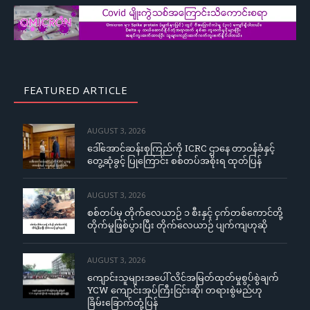
FEATURED ARTICLE
AUGUST 3, 2026
ဒေါ်အောင်ဆန်းစုကြည်ကို ICRC ဌာနေ တာဝန်ခံနှင့်
တွေ့ဆုံခွင့် ပြုကြောင်း စစ်တပ်အစိုးရ ထုတ်ပြန်
AUGUST 3, 2026
စစ်တပ်မှ တိုက်လေယာဉ် ၁ စီးနှင့် ငှက်တစ်ကောင်တို့
တိုက်မှုဖြစ်ပွားပြီး တိုက်လေယာဉ် ပျက်ကျဟုဆို
AUGUST 3, 2026
ကျောင်းသူများအပေါ် လိင်အမြတ်ထုတ်မှုစွပ်စွဲချက်
YCW ကျောင်းအုပ်ကြီးငြင်းဆို၊ တရားစွဲမည်ဟု
ခြိမ်းခြောက်တုံ့ပြန်