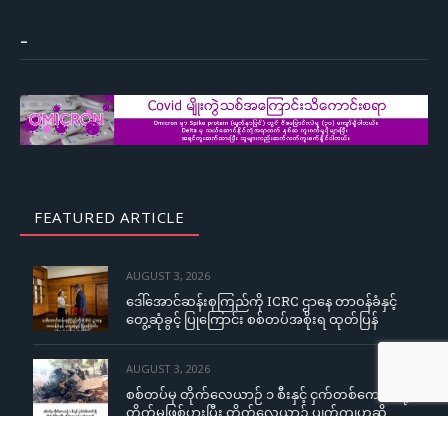
–
FEATURED ARTICLE
AUGUST 3, 2026
ဒေါ်အောင်ဆန်းစုကြည်ကို ICRC ဌာနေ တာဝန်ခံနှင့်
တွေ့ဆုံခွင့် ပြုကြောင်း စစ်တပ်အစိုးရ ထုတ်ပြန်
AUGUST 3, 2026
စစ်တပ်မှ တိုက်လေယာဉ် ၁ စီးနှင့် ငှက်တစ်ကောင်တို့
တိုက်မှုဖြစ်ပွားပြီး တိုက်လေယာဉ် ပျက်ကျဟုဆို