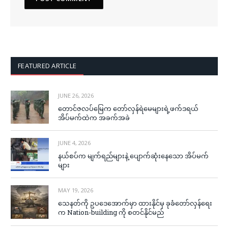
FEATURED ARTICLE
JUNE 26, 2026
တောင်ဇလပ်မြေက တော်လှန်ရဲမေများရဲ့ဖက်ဒရယ်
အိပ်မက်ထဲက အခက်အခဲ
JUNE 4, 2026
နယ်စပ်က မျက်ရည်များနဲ့ ပျောက်ဆုံးနေသော အိပ်မက်
များ
MAY 19, 2026
သေနတ်ကို ဥပဒေအောက်မှာ ထားနိုင်မှ ခုခံတော်လှန်ရေး
က Nation-building ကို စတင်နိုင်မည်