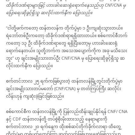
ထိခိုက်ဒဏ်ရာများဖြင့် ဟားခါးဆေးရုံရောက်နေသည်ဟု CNF/CNA မှ
ပြောရေးဆိုခွင့်ရှိသူ ဆလိုင်းထက်နီက ပြောသည်။
“ငါတို့ဖက်ကတော့ ထန်တလန်က တိုက်ပွဲမှာ ၁ ဦးကျဆုံးသွားတယ်။
ရဲဘော်တစ်ဦးကတော့ ထိခိုက်ဒဏ်ရာရရှိထားတယ်။ စစ်ကောင်စီဘက်
ကတော့ ၁၃ ဦး ထိခိုက်ဒဏ်ရာတွေ ရရှိပြီးတော့မှ ဟားခါးဆေးရုံ
ရောက်နေတယ်။ သူတို့ဘက်က အသေအပျောက်ကိုက အခု မသိသေး
ဘူး” ဟု ချင်းအမျိုးသားတပ်ဦး CNF/CNA မှ ပြောရေးဆိုခွင့်ရှိသူ ဆ
လိုင်းထက်နီက ပြောသည်။
စက်တင်ဘာလ ၂၅ ရက်ကဖြစ်ပွားတဲ့ ထန်တလန်မြို့တွင်းတိုက်ပွဲမှာ
ချင်းအမျိုးသားတပ်မတော် (CNF/CNA) မှ တတ်ကြပ်ကြီး ဆလိုင်း
လိန်းဟုန် ကျဆုံးခဲ့ခြင်းဖြစ်သည်။
စစ်ကောင်စီက ထန်တလန်မြို့ကို ပြန်လည်ထိန်းချုပ်နိုင်ရန် CNF/ CNA
နှင့် CDF ထန်တလန်တို့ တပ်စွဲစိုးမိုးထားသည့် နေရာများကို
စက်တင်ဘာလ ၂၀ ရက်နေ့က ထိုးစစ်ဆင်တိုက်ခိုက်လာရာ ထိတွေ့
တိုက်ပွဲမှာ တစ်ပတ်ကျော်ကြာ ဆက်လက်ဖြစ်ပွားနေဆဲဖြစ်သည်ဟု