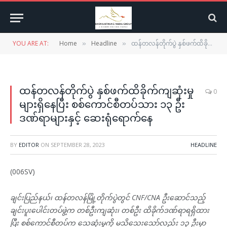
YOU ARE AT:
Home
Headline
ထန်တလန်တိုက်ပွဲ နှစ်ဖက်ထိခိုက်ကျဆုံးမှုများရှိနေပြီး စစ်ကောင်စီတပ်သား ၁၃ ဦး ဒဏ်ရာများနှင့် ဆေးရုံရောက်နေ
»
»
ထန်တလန်တိုက်ပွဲ နှစ်ဖက်ထိခိုက်ကျဆုံးမှု
0
များရှိနေပြီး စစ်ကောင်စီတပ်သား ၁၃ ဦး
ဒဏ်ရာများနှင့် ဆေးရုံရောက်နေ
BY
EDITOR
ON
SEPTEMBER 28, 2023
HEADLINE
(006SV)
ချင်းပြည်နယ်၊ ထန်တလန်မြို့တိုက်ပွဲတွင် CNF/CNA ဦးဆောင်သည့်
ချင်းပူးပေါင်းတပ်ဖွဲ့က တစ်ဦးကျဆုံး၊ တစ်ဦး ထိခိုက်ဒဏ်ရာရရှိထား
ပြီး စစ်ကောင်စီတပ်က သေဆုံးမှုကို မသိသေးသော်လည်း ၁၃ ဦးမှာ