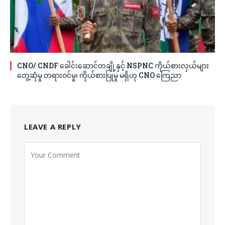
CNO/ CNDF ခေါင်းဆောင်တချို့နှင့် NSPNC ကိုယ်စားလှယ်များ
တွေ့ဆုံမှု တရားဝင်မှု၊ ကိုယ်စားပြုမှု မရှိဟု CNO ကြေညာ
LEAVE A REPLY