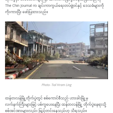
The Chin Journal က ချင်းကာကွယ်ရေးတပ်ဖွဲ့ဝင်နှင့် ဒေသခံများကို
ကိုးကားပြီး ဖော်ပြထားသည်။
Photo- Tial Hram Ling
ထန်တလန်မြို့တိုက်ပွဲတွင် စစ်ကောင်စီသည် ဟားခါးမြို့မှ
လက်နက်ကြီးများဖြင့် ပစ်ကူပေးနေပြီး ထန်တလန်မြို့ တိုက်ပွဲနေရာသို့
စစ်အင်အားများလည်း ဖြည့်တင်းနေသည်ဟု သိရသည်။