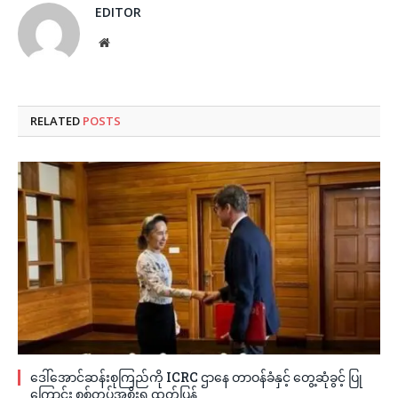
EDITOR
Website
RELATED
POSTS
ဒေါ်အောင်ဆန်းစုကြည်ကို ICRC ဌာနေ တာဝန်ခံနှင့် တွေ့ဆုံခွင့် ပြု
ကြောင်း စစ်တပ်အစိုးရ ထုတ်ပြန်