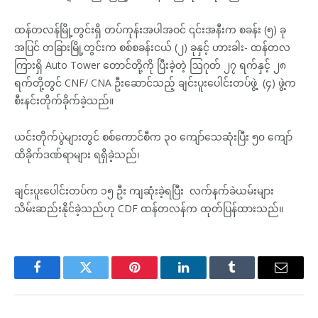
ထန်တလန်မြို့တွင်းရှိ တပ်ကုန်းအပါအဝင် ၎င်းအနီးက စခန်း (၅) ခု
အပြင် တခြားမြို့တွင်းက စစ်စခန်းငယ် (၂) ခုနှင့် ဟားခါး- ထန်တလ
ကြားရှိ Auto Tower တောင်တို့ကို ပြီးခဲ့တဲ့ ဩဂုတ် ၂၇ ရက်နှင့် ၂၈
ရက်တို့တွင် CNF/ CNA ဦးဆောင်သည့် ချင်းပူးပေါင်းတပ်ဖွဲ့ (၄) ဖွဲ့က
စီးနင်းတိုက်ခိုက်ခဲ့သည်။
ယင်းတိုက်ပွဲများတွင် စစ်ကောင်စီက ၃၀ ကျော်သေဆုံးပြီး ၅၀ ကျော်
ထိခိုက်ဒဏ်ရာများ ရရှိခဲ့သည်၊
ချင်းပူးပေါင်းတပ်က ၁၅ ဦး ကျဆုံးခဲ့ရပြီး လက်နက်ခဲယမ်းများ
သိမ်းဆည်းနိုင်ခဲ့သည်ဟု CDF ထန်တလန်က ထုတ်ပြန်ထားသည်။
Facebook
Twitter
Pinterest
LinkedIn
Tumblr
Email