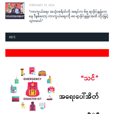
FEBRUARY 19, 2026
“ကာကွယ်ရေး အသုံးစရိတ်ကို အရင်က ၆၅ ရာခိုင်နှုန်းက
နေ ဒီနှစ်တော့ ကာကွယ်ရေးကို ၈၀ ရာခိုင်နှုန်းအထိ တိုးမြှင့်
သွားမယ်”
ADS