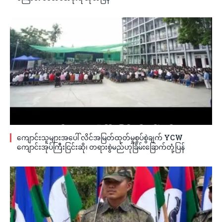
ကျောင်းသူများအပေါ် လိင်အမြတ်ထုတ်မှုစွပ်စွဲချက် YCW
ကျောင်းအုပ်ကြီးငြင်းဆို၊ တရားစွဲမည်ဟုခြိမ်းခြောက်တုံ့ပြန်