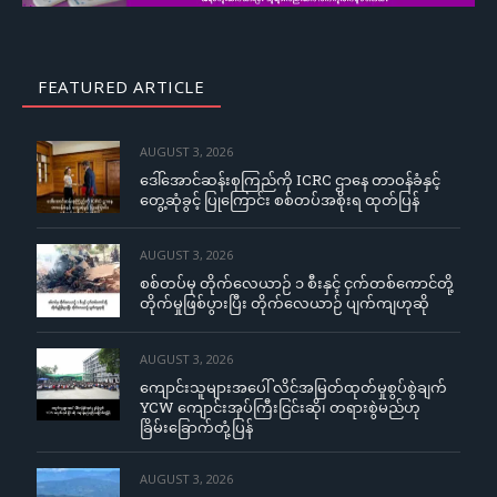
FEATURED ARTICLE
AUGUST 3, 2026
ဒေါ်အောင်ဆန်းစုကြည်ကို ICRC ဌာနေ တာဝန်ခံနှင့်
တွေ့ဆုံခွင့် ပြုကြောင်း စစ်တပ်အစိုးရ ထုတ်ပြန်
AUGUST 3, 2026
စစ်တပ်မှ တိုက်လေယာဉ် ၁ စီးနှင့် ငှက်တစ်ကောင်တို့
တိုက်မှုဖြစ်ပွားပြီး တိုက်လေယာဉ် ပျက်ကျဟုဆို
AUGUST 3, 2026
ကျောင်းသူများအပေါ် လိင်အမြတ်ထုတ်မှုစွပ်စွဲချက်
YCW ကျောင်းအုပ်ကြီးငြင်းဆို၊ တရားစွဲမည်ဟု
ခြိမ်းခြောက်တုံ့ပြန်
AUGUST 3, 2026