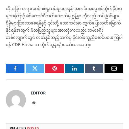
ထို့အပြင် တရားမဝင် စစ်မှုထမ်းဥပဒေနှင့် အတင်းအဓမ္မ စစ်တိုက်ခိုင်းမှု
များကြောင့် စစ်ကောင်စီလက်အောက်မှ စွန့်ခွာ လိုသည့် တပ်ဖွဲ့ဝင်များ
ပိုမိုများပြားလာစေရန်နှင့် ၎င်းတို့ ဘေးကင်းစွာ ထွက်ပြေးလွတ်မြောက်
နိုင်ရန်အတွက် မိဘပြည်သူများအားလုံးကလည်း လမ်းခရီး
တစ်လျှောက်တွင် တတ်နိုင်သည့်ဘက်မှ ဝိုင်းဝန်းကူညီစောင်မပေးကြပါ
ရန် CDF-Hakha က တိုက်တွန်းနှိုးဆော်ထားသည်။
Facebook
Twitter
Pinterest
LinkedIn
Tumblr
Email
EDITOR
Website
RELATED
POSTS