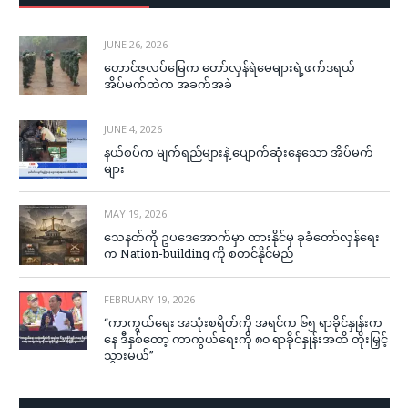
JUNE 26, 2026
တောင်ဇလပ်မြေက တော်လှန်ရဲမေများရဲ့ဖက်ဒရယ်
အိပ်မက်ထဲက အခက်အခဲ
JUNE 4, 2026
နယ်စပ်က မျက်ရည်များနဲ့ ပျောက်ဆုံးနေသော အိပ်မက်
များ
MAY 19, 2026
သေနတ်ကို ဥပဒေအောက်မှာ ထားနိုင်မှ ခုခံတော်လှန်ရေး
က Nation-building ကို စတင်နိုင်မည်
FEBRUARY 19, 2026
“ကာကွယ်ရေး အသုံးစရိတ်ကို အရင်က ၆၅ ရာခိုင်နှုန်းက
နေ ဒီနှစ်တော့ ကာကွယ်ရေးကို ၈၀ ရာခိုင်နှုန်းအထိ တိုးမြှင့်
သွားမယ်”