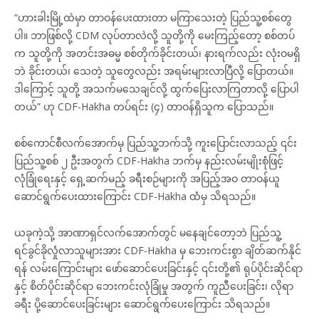
“ဟားခါးမြို့ထဲမှာ တာဝန်ပေးထားတာ မကြာသေးတဲ့ ပြည်သူ့စစ်တွေ
ပါ။ ဘာဖြစ်လို့ CDM လုပ်တာလဲလို့ သူတို့ကို မေးကြည့်တော့ စစ်တပ်
က သူတို့ကို အတင်းအဓမ္မ စစ်တိုက်ခိုင်းတယ်၊ နားရက်လည်း လုံးဝမရှိ
ဘဲ ခိုင်းတယ်၊ သေတဲ့ သူတွေလည်း အရမ်းများလာပြီလို့ ပြောတယ်။
ဒါကြောင့် သူတို့ အသက်မသေချင်လို့ ထွက်ပြေးလာကြတာလို့ ပြောပါ
တယ်” ဟု CDF-Hakha တပ်ရင်း (၄) တာဝန်ရှိသူက ပြောသည်။
စစ်ကောင်စီလက်အောက်မှ ပြည်သူ့ဘက်သို့ ကူးပြောင်းလာသည့် ၎င်း
ပြည်သူ့စစ် ၂ ဦးအတွက် CDF-Hakha ဘက်မှ နည်းလမ်းမျိုးစုံဖြင့်
လုံခြုံရေးနှင့် ရှေ့ဆက်မည့် ခရီးစဉ်များကို အပြည့်အဝ တာဝန်ယူ
ဆောင်ရွက်ပေးထားကြောင်း CDF-Hakha ထံမှ သိရသည်။
ယခုကဲ့သို့ အာဏာရှင်လက်အောက်တွင် မနေချင်တော့ဘဲ ပြည်သူ့
ရင်ခွင်ခိုလှုံလာသူများအား CDF-Hakha မှ ဘေးကင်းစွာ ချိတ်ဆက်နိုင်
ရန် လမ်းကြောင်းများ ဖော်ဆောင်ပေးခြင်းနှင့် ၎င်းတို့၏ ရုပ်ပိုင်းဆိုင်ရာ
နှင့် စိတ်ပိုင်းဆိုင်ရာ ဘေးကင်းလုံခြုံမှု အတွက် ကူညီပေးခြင်း၊ လိုရာ
ခရီး ပို့ဆောင်ပေးခြင်းများ ဆောင်ရွက်ပေးကြောင်း သိရသည်။