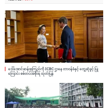
ဒေါ်အောင်ဆန်းစုကြည်ကို ICRC ဌာနေ တာဝန်ခံနှင့် တွေ့ဆုံခွင့် ပြု
ကြောင်း စစ်တပ်အစိုးရ ထုတ်ပြန်