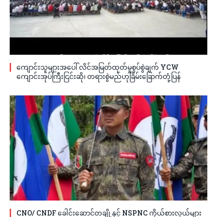
ကျောင်းသူများအပေါ် လိင်အမြတ်ထုတ်မှုစွပ်စွဲချက် YCW
ကျောင်းအုပ်ကြီးငြင်းဆို၊ တရားစွဲမည်ဟုခြိမ်းခြောက်တုံ့ပြန်
CNO/ CNDF ခေါင်းဆောင်တချို့နှင့် NSPNC ကိုယ်စားလှယ်များ