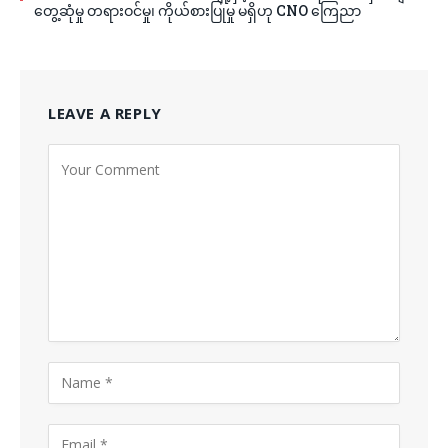
တွေ့ဆုံမှု တရားဝင်မှု၊ ကိုယ်စားပြုမှု မရှိဟု CNO ကြေညာ
LEAVE A REPLY