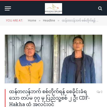
YOU ARE AT:
Home
Headline
ထန်တလန်ဘက် စစ်တိုက်ရန် စေခိုင်းခံရသော တပ်မ ၇၇ မှ ပြည်သူ့စစ် ၂ ဦး CDF-Hakha ထံ အလင်းဝင်
»
»
ထန်တလန်ဘက် စစ်တိုက်ရန် စေခိုင်းခံရ
0
သော တပ်မ ၇၇ မှ ပြည်သူ့စစ် ၂ ဦး CDF-
Hakha ထံ အလင်းဝင်