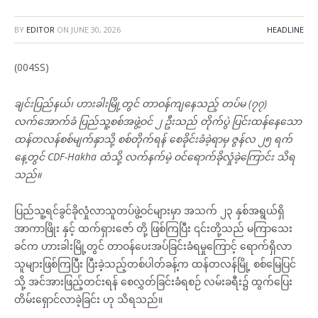
BY
EDITOR
ON
JUNE 30, 2026
HEADLINE
(004SS)
ချင်းပြည်နယ်၊ ဟားခါးမြို့တွင် တာဝန်ကျနေသည့် တပ်မ (၇၇)
လက်အောက်ခံ ပြည်သူ့စစ်အဖွဲ့ဝင် ၂ ဦးသည် တိုက်ပွဲ ပြင်းထန်နေသော
ထန်တလန်စစ်မျက်နှာသို့ စစ်တိုက်ရန် စေခိုင်းခံခဲ့ရာမှ ဇွန်လ ၂၅ ရက်
နေ့တွင် CDF-Hakha ထံသို့ လက်နက်မဲ့ ဝင်ရောက်ခိုလှုံခဲ့ကြောင်း သိရ
သည်။
ပြည်သူ့ရင်ခွင်ခိုလှုံလာသူတပ်ဖွဲ့ဝင်များမှာ အသက် ၂၃ နှစ်အရွယ်ရှိ
အာကာဖြိုး နှင့် ထက်ရှားဇော် တို့ ဖြစ်ကြပြီး ၎င်းတို့သည် မကြာသေး
ခင်က ဟားခါးမြို့တွင် တာဝန်ပေးအပ်ခြင်းခံရမှုကြောင့် ရောက်ရှိလာ
သူများဖြစ်ကြပြီး ပြီးခဲ့သည့်တစ်ပါတ်ခန့်က ထန်တလန်မြို့ စစ်မြေပြင်
သို့ အင်အားဖြည့်တင်းရန် စေလွှတ်ခြင်းခံရစဉ် လမ်းခရီး၌ ထွက်ပြေး
တိမ်းရှောင်လာခဲ့ခြင်း ဟု သိရသည်။