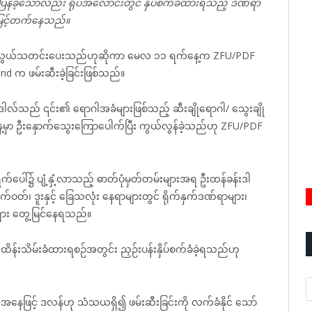
ြန်ခဲ့သော်လည်း ရုပ်အလောင်းတွင် နှိပ်စက်ခံထားရသည့် ဒဏ်ရာ
း မြင့်တက်နေသည်။
 ဆက်သွယ်သတင်းပေးသည်ဟုဆိုကာ မေလ ၁၁ ရက်နေ့က ZFU/PDF
d က ဖမ်းဆီးခဲ့ခြင်းဖြစ်သည်။
်းဒါလ်သည် ၎င်း၏ ရောဂါအခံများဖြစ်သည့် ဆီးချိုရောဂါ/ သွေးချို
နေ့မှာ ဦးနှောက်သွေးကြောပေါက်ပြီး ကွယ်လွန်ခဲ့သည်ဟု ZFU/PDF
်ပေါ်၌ ပျံ့နှံ့လာသည့် ဓာတ်ပုံမှတ်တမ်းများအရ ဦးထန်ခန်းဒါ
်၊ ဒူးနှင့် ခြေသလုံး နေရာများတွင် ရိုက်နှက်ဒဏ်ရာများ၊
ားရှား တွေ့မြင်နေရသည်။
်းသိမ်းခံထားရစဉ်အတွင်း ညှဉ်းပန်းနှိပ်စက်ခံခဲ့ရသည်ဟု
A
းအနေဖြင့် ဒလန်ဟု သံသယရှိ၍ ဖမ်းဆီးခြင်းကို လက်ခံနိုင် သော်