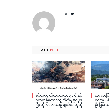
EDITOR
RELATED
POSTS
စစ်တပ်မှ တိုက်လေယာဉ် ၁ စီးနှင့်
ကလေးမြို
ငှက်တစ်ကောင်တို့ တိုက်မှုဖြစ်ပွား
စစ်တပ်ပစ်
ပြီး တိုက်လေယာဉ် ပျက်ကျဟုဆို
ဦး ပြင်းထ