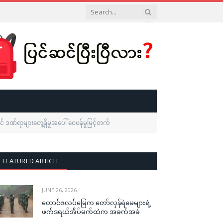
်ရာများတွေ့ရှိမှုအပေါ် ဝေဖန်မှုမြင့်တက်
FEATURED ARTICLE
JUNE 26, 2026
တောင်ဇလပ်မြေက တော်လှန်ရဲမေများရဲ့
ဖက်ဒရယ်အိပ်မက်ထဲက အခက်အခဲ