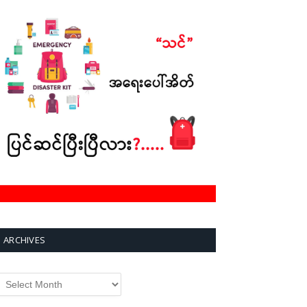
ARCHIVES
rchives