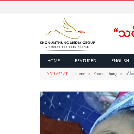
HOME
FEATURED
ENGLISH
YOU ARE AT:
Home
Khonumthung
ထိန်
»
»