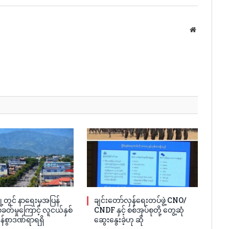
Website
့တွင် နာရေးမှအပြန်
ချင်းတော်လှန်ရေးတပ်ဖွဲ့ CNO/
ခတ်မှုကြောင့် လူငယ်နှစ်
CNDF နှင့် စစ်အုပ်စုတို့ တွေ့ဆုံ
န်စွာဒဏ်ရာရရှိ
ဆွေးနွေးခဲ့ဟု ဆို