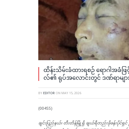
ထိန်းသိမ်းခံထားရစဉ် ရောဂါအခံဖြ
လ်၏ ရုပ်အလောင်းတွင် ဒဏ်ရာများတွေ
BY
EDITOR
ON
MAY 15, 2026
(004SS)
ချင်းပြည်နယ်၊ တီးတိန်မြို့ရှိ ချယ်ရီတည်းခိုခန်းပိုင