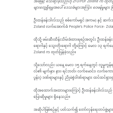
အခံဖြင့် သေဆုံးခဲ့သည်ဟု ZFU/PDF Zoland က ထုတ်ပ
များတွေ့ရှိရမှုအပေါ် ဒေသခံများအကြား ဝေဖန်မှုမျာ
ဦးထန်ခန်းဒါလ်သည် စစ်ကော်မရှင် (စကမ) နှင့်
Zoland လက်အောက်ခံ People’s Police Force- Zolan
ထိုသို့ ဖမ်းဆီးထိန်းသိမ်းခံထားရစဉ်အတွင်း ဦးထန်ခန
ရောဂါနှင့် သွေးတိုးရောဂါ တို့ကြောင့် မေလ ၁၃ ရက်
Zoland က ထုတ်ပြန်ခဲ့သည်။
သို့သော်လည်း ယနေ့ မေလ ၁၅ ရက်နေ့တွင် လူမှုကွန်ရက
လ်၏ မျက်နှာ၊ နား၊ ရင်ဘတ်၊ လက်မောင်း၊ လက်ကောက်ဝတ
ပွန်းပဲ့ ဒဏ်ရာများနှင့် ညိုမဲစွဲဒါဏ်ရာများ ထင်ထင်ရှ
ထိုအထောက်အထားများကြောင့် ဦးထန်ခန်းဒါလ်သည် ထိန
ပြောဆိုမှုများ ရှိနေသည်။
အဆိုပါဖြစ်စဉ်နှင့် ပတ်သက်၍ တော်လှန်ရေးတပ်ဖွဲ့မျာ