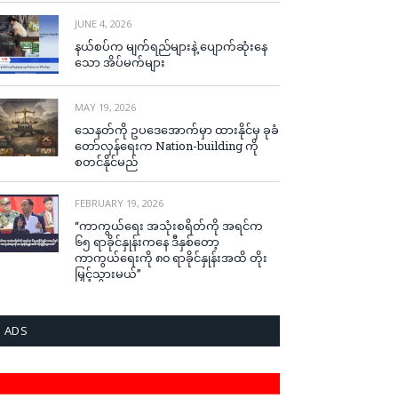
JUNE 4, 2026
နယ်စပ်က မျက်ရည်များနဲ့ ပျောက်ဆုံးနေ
သော အိပ်မက်များ
MAY 19, 2026
သေနတ်ကို ဥပဒေအောက်မှာ ထားနိုင်မှ ခုခံ
တော်လှန်ရေးက Nation-building ကို
စတင်နိုင်မည်
FEBRUARY 19, 2026
“ကာကွယ်ရေး အသုံးစရိတ်ကို အရင်က
၆၅ ရာခိုင်နှုန်းကနေ ဒီနှစ်တော့
ကာကွယ်ရေးကို ၈၀ ရာခိုင်နှုန်းအထိ တိုး
မြှင့်သွားမယ်”
ADS