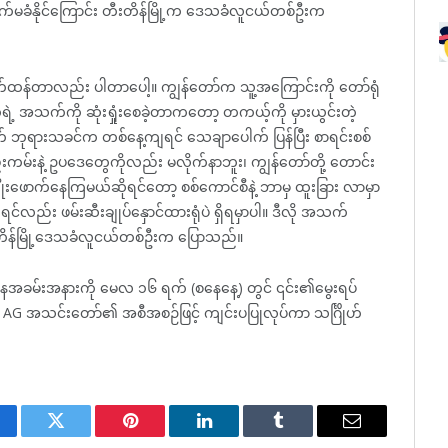
မခံနိုင်ကြောင်း တီးတိန်မြို့က ဒေသခံလူငယ်တစ်ဦးက
က်ထန်တာလည်း ပါတာပေါ့။ ကျွန်တော်က သူ့အကြောင်းကို တော်ရုံ
့ အသက်ကို ဆုံးရှုံးစေခဲ့တာကတော့ တကယ့်ကို မှားယွင်းတဲ့
ွက် ဘုရားသခင်က တစ်နေ့ကျရင် သေချာပေါက် ပြန်ပြီး စာရင်းစစ်
ည်းကမ်းနဲ့ ဥပဒေတွေကိုလည်း မလိုက်နာဘူး၊ ကျွန်တော်တို့ တောင်း
ိုးဖောက်နေကြမယ်ဆိုရင်တော့ စစ်ကောင်စီနဲ့ ဘာမှ ထူးခြား လာမှာ
င်လည်း ဖမ်းဆီးချုပ်နှောင်ထားရုံပဲ ရှိရမှာပါ။ ဒီလို အသက်
တီးတိန်မြို့ဒေသခံလူငယ်တစ်ဦးက ပြောသည်။
အခမ်းအနားကို မေလ ၁၆ ရက် (စနေနေ့) တွင် ၎င်း၏မွေးရပ်
G အသင်းတော်၏ အစီအစဉ်ဖြင့် ကျင်းပပြုလုပ်ကာ သင်္ဂြိုဟ်
cebook
Twitter
Pinterest
LinkedIn
Tumblr
Email