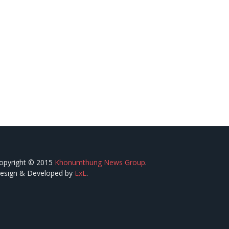
opyright © 2015
Khonumthung News Group
.
esign & Developed by
ExL
.