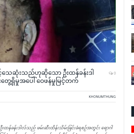
င့်သေဆုံးသည်ဟုဆိုသော ဦးထန်ခန်းဒါ
0
့ရှိမှုအပေါ် ဝေဖန်မှုမြင့်တက်
KHONUMTHUNG
်ရှင် ဦးထန်ခန်းဒါလ်သည် ဖမ်းဆီးထိန်းသိမ်းခြင်းခံရစဉ်အတွင်း ရောဂါ