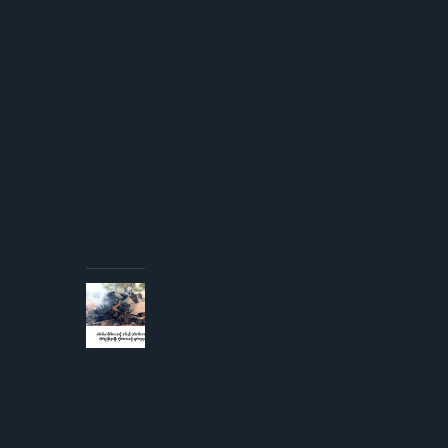
ဆန်းစု
ကြည်
ကို
ICRC
ဌာနေ
တာဝန်ခံ
နှင့်
တွေ့ဆုံ
ခွင့် ပြု
ကြောင်း
စစ်တပ်
အစိုးရ
ထုတ်
ပြန်
AUGUST 3,
2026
စစ်တပ်မှ
တိုက်လေယာဉ်
၁ စီးနှင့် ငှက်
တစ်ကောင်တို့
တိုက်မှုဖြစ်ပွား
ပြီး
တိုက်လေယာဉ်