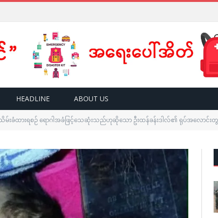
HEADLINE
ABOUT US
းသိမ်းခံထားရစဉ် ရောဂါအခံဖြင့်သေဆုံးသည်ဟုဆိုသော ဦးထန်ခန်းဒါလ်၏ ရုပ်အလောင်းတွင် ဒဏ