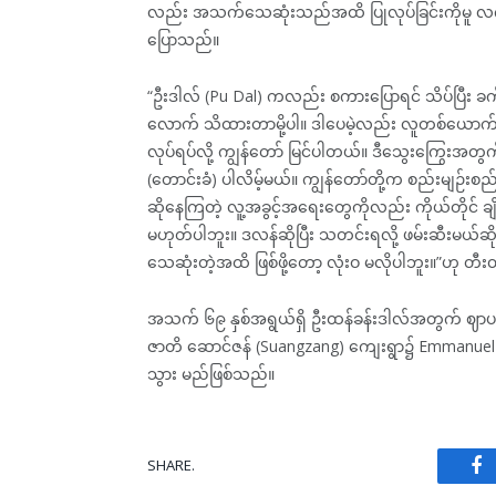
လည်း အသက်သေဆုံးသည်အထိ ပြုလုပ်ခြင်းကိုမူ လက်
ပြောသည်။
“ဦးဒါလ် (Pu Dal) ကလည်း စကားပြောရင် သိပ်ပြီး ခ
လောက် သိထားတာမို့ပါ။ ဒါပေမဲ့လည်း လူတစ်ယောက်ရဲ
လုပ်ရပ်လို့ ကျွန်တော် မြင်ပါတယ်။ ဒီသွေးကြွေးအတ
(တောင်းခံ) ပါလိမ့်မယ်။ ကျွန်တော်တို့က စည်းမျဉ်းစ
ဆိုနေကြတဲ့ လူ့အခွင့်အရေးတွေကိုလည်း ကိုယ်တိုင် ချ
မဟုတ်ပါဘူး။ ဒလန်ဆိုပြီး သတင်းရလို့ ဖမ်းဆီးမယ်ဆိုရ
သေဆုံးတဲ့အထိ ဖြစ်ဖို့တော့ လုံးဝ မလိုပါဘူး။”ဟု 
အသက် ၆၉ နှစ်အရွယ်ရှိ ဦးထန်ခန်းဒါလ်အတွက် ဈာပန
ဇာတိ ဆောင်ဇန် (Suangzang) ကျေးရွာ၌ Emmanuel A
သွား မည်ဖြစ်သည်။
SHARE.
Fa