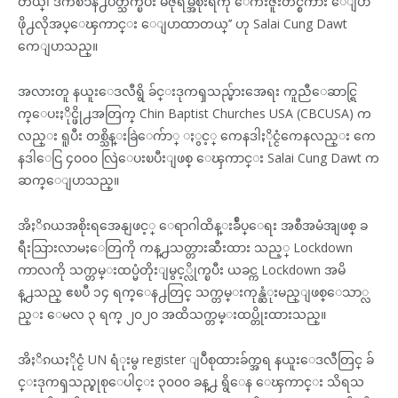
တယ္၊ ဒီကိစၥနဲ႕ပတ္သက္ၿပီး မီဇိုရမ္အစိုးရကို ေက်းဇူးတင္စကား ေျပာ
ဖို႕လိုအပ္ေၾကာင္း ေျပာထာတယ္’’ ဟု Salai Cung Dawt
ကေျပာသည္။
အလားတူ နယူးေဒလီရွိ ခ်င္းဒုကၡသည္မ်ားအေရး ကူညီေဆာင္ရြ
က္ေပးႏိုင္ဖို႕အတြက္ Chin Baptist Churches USA (CBCUSA) က
လည္း ရူပီး တစ္သိန္းခြဲေက်ာ္ ႏွင့္ ကေနဒါႏိုင္ငံကေနလည္း ကေ
နဒါေငြ ၄၀၀၀ လြဲေပးၿပီးျဖစ္ ေၾကာင္း Salai Cung Dawt က
ဆက္ေျပာသည္။
အိႏိၵယအစိုးရအေနျဖင့္ ေရာဂါထိန္းခ်ဳပ္ေရး အစီအမံအျဖစ္ ခ
ရီးသြားလာမႈေတြကို ကန္႕သတ္တားဆီးထား သည့္ Lockdown
ကာလကို သက္တမ္းထပ္မံတိုးျမွင့္လိုက္ၿပီး ယခင္က Lockdown အမိ
န္႕သည္ ဧၿပီ ၁၄ ရက္ေန႕တြင္ သက္တမ္းကုန္ဆံုးမည္ျဖစ္ေသာ္လ
ည္း ေမလ ၃ ရက္ ၂၀၂၀ အထိသက္တမ္းထပ္တိုးထားသည္။
အိႏိၵယႏိုင္ငံ UN ရံုးမွ register ျပဳစုထားခ်က္အရ နယူးေဒလီတြင္ ခ်
င္းဒုကၡသည္စုစုေပါင္း ၃၀၀၀ ခန္႕ ရွိေန ေၾကာင္း သိရသ