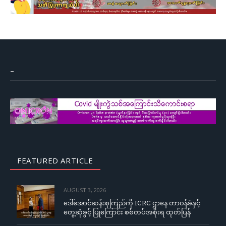
–
FEATURED ARTICLE
AUGUST 3, 2026
ဒေါ်အောင်ဆန်းစုကြည်ကို ICRC ဌာနေ တာဝန်ခံနှင့်
တွေ့ဆုံခွင့် ပြုကြောင်း စစ်တပ်အစိုးရ ထုတ်ပြန်