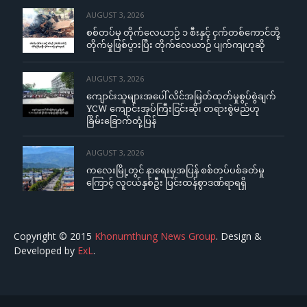
AUGUST 3, 2026
စစ်တပ်မှ တိုက်လေယာဉ် ၁ စီးနှင့် ငှက်တစ်ကောင်တို့
တိုက်မှုဖြစ်ပွားပြီး တိုက်လေယာဉ် ပျက်ကျဟုဆို
AUGUST 3, 2026
ကျောင်းသူများအပေါ် လိင်အမြတ်ထုတ်မှုစွပ်စွဲချက်
YCW ကျောင်းအုပ်ကြီးငြင်းဆို၊ တရားစွဲမည်ဟု
ခြိမ်းခြောက်တုံ့ပြန်
AUGUST 3, 2026
ကလေးမြို့တွင် နာရေးမှအပြန် စစ်တပ်ပစ်ခတ်မှု
ကြောင့် လူငယ်နှစ်ဦး ပြင်းထန်စွာဒဏ်ရာရရှိ
Copyright © 2015
Khonumthung News Group
. Design &
Developed by
ExL
.