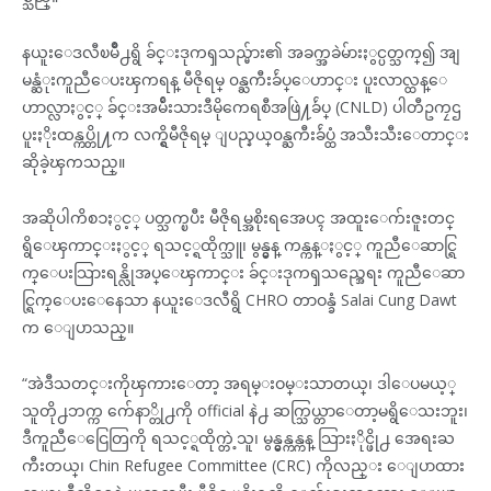
နယူးေဒလီၿမိဳ႕ရွိ ခ်င္းဒုကၡသည္မ်ား၏ အခက္အခဲမ်ားႏွင္ပတ္သက္၍ အျ
မန္ဆံုးကူညီေပးၾကရန္ မီဇိုရမ္ ၀န္ႀကီးခ်ဴပ္ေဟာင္း ပူးလာလ္ထန္ေ
ဟာလ္လာႏွင့္ ခ်င္းအမ်ဴိးသားဒီမိုကေရစီအဖြဲ႔ခ်ဴပ္ (CNLD) ပါတီဥကၠဌ
ပူးႏိုးထန္ကပ္တို႔က လက္ရွိမီဇိုရမ္ ျပည္နယ္၀န္ႀကီးခ်ဴပ္ထံ အသီးသီးေတာင္း
ဆိုခဲ့ၾကသည္။
အဆိုပါကိစၥႏွင့္ ပတ္သက္ၿပီး မီဇိုရမ္အစိုးရအေပၚ အထူးေက်းဇူးတင္
ရွိေၾကာင္းႏွင့္ ရသင့္ရထိုက္သူ၊ မွန္မွန္ ကန္ကန္ႏွင့္ ကူညီေဆာင္ရြ
က္ေပးသြားရန္လိုအပ္ေၾကာင္း ခ်င္းဒုကၡသည္အေရး ကူညီေဆာ
င္ရြက္ေပးေနေသာ နယူးေဒလီရွိ CHRO တာဝန္ခံ Salai Cung Dawt
က ေျပာသည္။
“အဲဒီသတင္းကိုၾကားေတာ့ အရမ္းဝမ္းသာတယ္၊ ဒါေပမယ့္
သူတို႕ဘက္က က်ေနာ္တို႕ကို official နဲ႕ ဆက္သြယ္တာေတာ့မရွိေသးဘူး၊
ဒီကူညီေငြေတြကို ရသင့္ရထိုက္တဲ့သူ၊ မွန္မွန္ကန္ကန္ သြားႏိုင္ဖို႕ အေရးႀ
ကီးတယ္၊ Chin Refugee Committee (CRC) ကိုလည္း ေျပာထား