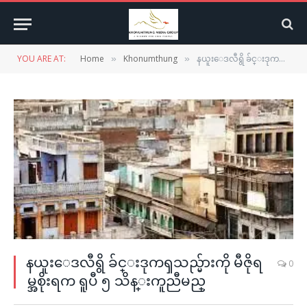
YOU ARE AT:
Home
Khonumthung
နယူးေဒလီရွိ ခ်င္းဒုကၡသည္မ်ားကို မီဇိုရမ္အစိုးရက ရူပီ ၅ သိန္းကူညီမည္
»
»
နယူးေဒလီရွိ ခ်င္းဒုကၡသည္မ်ားကို မီဇိုရ
0
မ္အစိုးရက ရူပီ ၅ သိန္းကူညီမည္