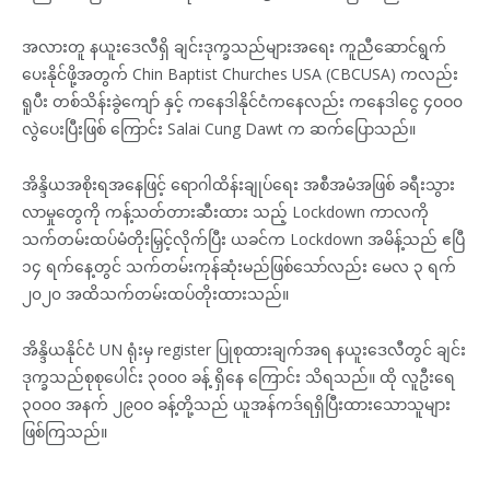
အလားတူ နယူးဒေလီရှိ ချင်းဒုက္ခသည်များအရေး ကူညီဆောင်ရွက်
ပေးနိုင်ဖို့အတွက် Chin Baptist Churches USA (CBCUSA) ကလည်း
ရူပီး တစ်သိန်းခွဲကျော် နှင့် ကနေဒါနိုင်ငံကနေလည်း ကနေဒါငွေ ၄၀ဝ၀
လွဲပေးပြီးဖြစ် ကြောင်း Salai Cung Dawt က ဆက်ပြောသည်။
အိန္ဒိယအစိုးရအနေဖြင့် ရောဂါထိန်းချုပ်ရေး အစီအမံအဖြစ် ခရီးသွား
လာမှုတွေကို ကန့်သတ်တားဆီးထား သည့် Lockdown ကာလကို
သက်တမ်းထပ်မံတိုးမြှင့်လိုက်ပြီး ယခင်က Lockdown အမိန့်သည် ဧပြီ
၁၄ ရက်နေ့တွင် သက်တမ်းကုန်ဆုံးမည်ဖြစ်သော်လည်း မေလ ၃ ရက်
၂၀၂၀ အထိသက်တမ်းထပ်တိုးထားသည်။
အိန္ဒိယနိုင်ငံ UN ရုံးမှ register ပြုစုထားချက်အရ နယူးဒေလီတွင် ချင်း
ဒုက္ခသည်စုစုပေါင်း ၃၀ဝ၀ ခန့် ရှိနေ ကြောင်း သိရသည်။ ထို လူဦးရေ
၃၀ဝ၀ အနက် ၂၉၀ဝ ခန့်တို့သည် ယူအန်ကဒ်ရရှိပြီးထားသောသူများ
ဖြစ်ကြသည်။