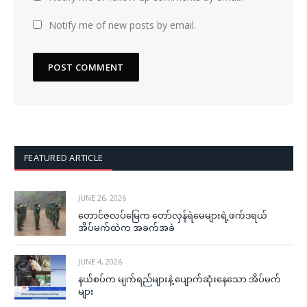
Notify me of new posts by email.
FEATURED ARTICLE
JUNE 26, 2026
တောင်ဇလပ်မြေက တော်လှန်ရဲမေများရဲ့ဖက်ဒရယ်
အိပ်မက်ထဲက အခက်အခဲ
JUNE 4, 2026
နယ်စပ်က မျက်ရည်များနဲ့ ပျောက်ဆုံးနေသော အိပ်မက်
များ