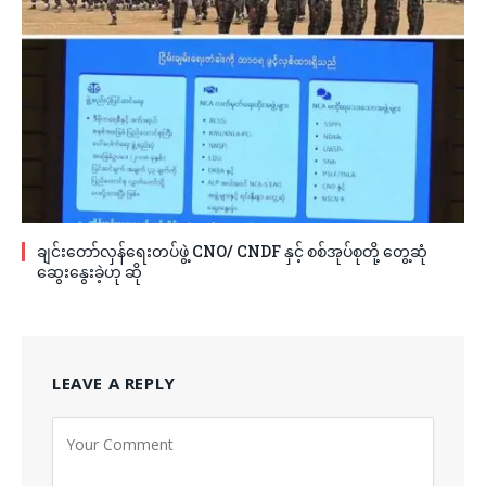
ချင်းတော်လှန်ရေးတပ်ဖွဲ့ CNO/ CNDF နှင့် စစ်အုပ်စုတို့ တွေ့ဆုံ
ဆွေးနွေးခဲ့ဟု ဆို
LEAVE A REPLY