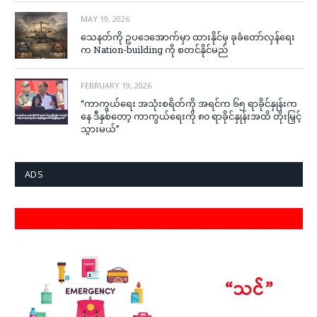
MAY 19, 2026
သေနတ်ကို ဥပဒေအောက်မှာ ထားနိုင်မှ ခုခံတော်လှန်ရေး
က Nation-building ကို စတင်နိုင်မည်
FEBRUARY 19, 2026
“ကာကွယ်ရေး အသုံးစရိတ်ကို အရင်က ၆၅ ရာခိုင်နှုန်းက
နေ ဒီနှစ်တော့ ကာကွယ်ရေးကို ၈၀ ရာခိုင်နှုန်းအထိ တိုးမြှင့်
သွားမယ်”
ADS