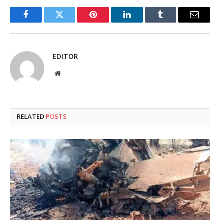
Facebook
Twitter
Pinterest
LinkedIn
Tumblr
Email
EDITOR
Website
RELATED
POSTS