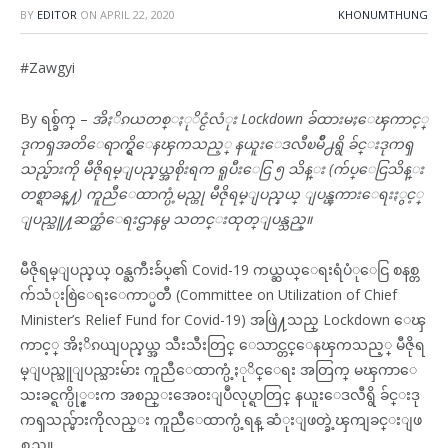
BY
EDITOR
ON
APRIL 22, 2020
KHONUMTHUNG
#Zawgyi
By ရစ္ခ်က္ –
အိႏိၵယတစ္ႏုိင္ငံလံုး Lockdown ခ်ထားမႈေၾကာင့္
ဒုကၡအတိေရာက္ရွိေနၾကသည့္ နယူးေဒလီၿမိဳ႕ရွိ ခ်င္းဒုကၡ
သည္မ်ားကို မီဇိုရမ္ျပည္နယ္အစိုးရက ရူပီးေငြ ၅ သိန္း (က်ပ္ေငြသိန္း
တစ္ရာခန္႔) ကူညီေထာက္ပံ့မည္ဟု မီဇိုရမ္ျပည္နယ္ ျပန္ၾကားေရးႏွင့္
ျပည္သူ႔ဆက္ဆံေရးဌာနမွ သတင္းထုတ္ျပန္သည္။
မီဇိုရမ္ျပည္နယ္ ၀န္ႀကီးခ်ဴပ္၏ Covid-19 ကယ္ဆယ္ေရးရံပံုေငြ စနစ္တ
က်သံုးစြဲေရးေကာ္မတီ (Committee on Utilization of Chief
Minister’s Relief Fund for Covid-19) အဖြဲ႔သည္ Lockdown ေၾ
ကာင့္ အိႏိၵယျပည္နယ္အ သီးသီးတြင္ ေသာင္တင္ေနၾကသည့္ မီဇိုရ
မ္ျပည္သူျပည္သားမ်ား ကူညီေထာက္ပံ့ႏုိင္ေရး အတြက္ မၾကာေ
သးခင္ရက္ပို္င္းက အစည္းအေ၀းျပဳလုပ္ရာတြင္ နယူးေဒလီရွိ ခ်င္းဒု
ကၡသည္မ်ားကိုလည္း ကူညီေထာက္ပံ့ရန္ ဆံုးျဖတ္ခဲ့ၾကျခင္းျဖ
စ္သည္။