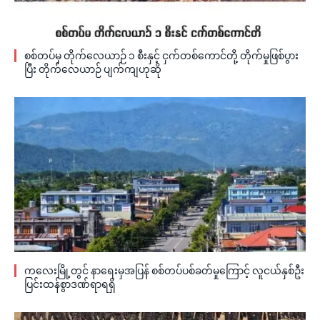
စစ်တပ်မှ တိုက်လေယာဉ် ၁ စီးနှင့် ငှက်တစ်ကောင်တို့ တိုက်မှုဖြစ်ပွား
ပြီး တိုက်လေယာဉ် ပျက်ကျဟုဆို
ကလေးမြို့တွင် နာရေးမှအပြန် စစ်တပ်ပစ်ခတ်မှုကြောင့် လူငယ်နှစ်ဦး
ပြင်းထန်စွာဒဏ်ရာရရှိ