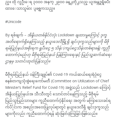
ည္။ ထို လူဦးေရ ၃၀၀၀ အနက္ ၂၉၀၀ ခန္႕တို႕သည္ ယူအန္ကဒ္ရရွိၿပီး
ထားေသာသူမ်ား ျဖစ္ၾကသည္။
#Unicode
By ရစ်ချက် –
အိန္ဒိယတစ်နိုင်ငံလုံး Lockdown ချထားမှုကြောင့် ဒုက္ခ
အတိရောက်ရှိနေကြသည့် နယူးဒေလီမြို့ရှိ ချင်းဒုက္ခသည်များကို မီဇို
ရမ်ပြည်နယ်အစိုးရက ရူပီးငွေ ၅ သိန်း (ကျပ်ငွေသိန်းတစ်ရာခန့်) ကူညီ
ထောက်ပံ့မည်ဟု မီဇိုရမ်ပြည်နယ် ပြန်ကြားရေးနှင့် ပြည်သူ့ဆက်ဆံရေး
ဌာနမှ သတင်းထုတ်ပြန်သည်။
မီဇိုရမ်ပြည်နယ် ဝန်ကြီးချူပ်၏ Covid-19 ကယ်ဆယ်ရေးရံပုံငွေ
စနစ်တကျသုံးစွဲရေးကော်မတီ (Committee on Utilization of Chief
Minister’s Relief Fund for Covid-19) အဖွဲ့သည် Lockdown ကြောင့်
အိန္ဒိယပြည်နယ်အ သီးသီးတွင် သောင်တင်နေကြသည့် မီဇိုရမ်
ပြည်သူပြည်သားများ ကူညီထောက်ပံ့နိုင်ရေး အတွက် မကြာသေးခင်ရ
က်ပိ်ုင်းက အစည်းအဝေးပြုလုပ်ရာတွင် နယူးဒေလီရှိ ချင်းဒုက္ခသည်
များကိုလည်း ကူညီထောက်ပံ့ရန် ဆုံးဖြတ်ခဲ့ကြခြင်းဖြစ်သည်။