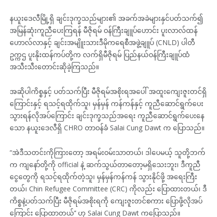
နယူးဒေလီမြို့ရှိ ချင်းဒုက္ခသည်များ၏ အခက်အခဲများနှင်ပတ်သက်၍
အမြန်ဆုံးကူညီပေးကြရန် မီဇိုရမ် ဝန်ကြီးချူပ်ဟောင်း ပူးလာလ်ထန်
ဟောလ်လာနှင့် ချင်းအမျိူးသားဒီမိုကရေစီအဖွဲ့ချူပ် (CNLD) ပါတီ
ဥက္ကဌ ပူးနိုးထန်ကပ်တို့က လက်ရှိမီဇိုရမ် ပြည်နယ်ဝန်ကြီးချူပ်ထံ
အသီးသီးတောင်းဆိုခဲ့ကြသည်။
အဆိုပါကိစ္စနှင့် ပတ်သက်ပြီး မီဇိုရမ်အစိုးရအပေါ် အထူးကျေးဇူးတင်ရှိ
ကြောင်းနှင့် ရသင့်ရထိုက်သူ၊ မှန်မှန် ကန်ကန်နှင့် ကူညီဆောင်ရွက်ပေး
သွားရန်လိုအပ်ကြောင်း ချင်းဒုက္ခသည်အရေး ကူညီဆောင်ရွက်ပေးနေ
သော နယူးဒေလီရှိ CHRO တာဝန်ခံ Salai Cung Dawt က ပြောသည်။
“အဲဒီသတင်းကိုကြားတော့ အရမ်းဝမ်းသာတယ်၊ ဒါပေမယ့် သူတို့ဘက်
က ကျနော်တို့ကို official နဲ့ ဆက်သွယ်တာတော့မရှိသေးဘူး၊ ဒီကူညီ
ငွေတွေကို ရသင့်ရထိုက်တဲ့သူ၊ မှန်မှန်ကန်ကန် သွားနိုင်ဖို့ အရေးကြီး
တယ်၊ Chin Refugee Committee (CRC) ကိုလည်း ပြောထားတယ်၊ ဒီ
ကိစ္စနဲ့ပတ်သက်ပြီး မီဇိုရမ်အစိုးရကို ကျေးဇူးတင်စကား ပြောဖို့လိုအပ်
ကြောင်း ပြောထာတယ်’’ ဟု Salai Cung Dawt ကပြောသည်။