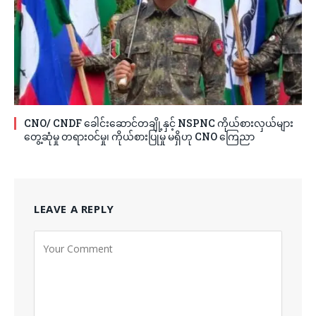
CNO/ CNDF ခေါင်းဆောင်တချို့နှင့် NSPNC ကိုယ်စားလှယ်များ
တွေ့ဆုံမှု တရားဝင်မှု၊ ကိုယ်စားပြုမှု မရှိဟု CNO ကြေညာ
LEAVE A REPLY