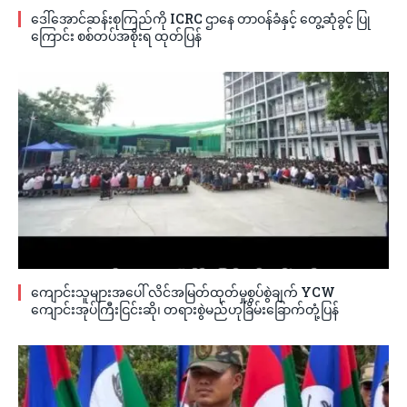
ဒေါ်အောင်ဆန်းစုကြည်ကို ICRC ဌာနေ တာဝန်ခံနှင့် တွေ့ဆုံခွင့် ပြု
ကြောင်း စစ်တပ်အစိုးရ ထုတ်ပြန်
ကျောင်းသူများအပေါ် လိင်အမြတ်ထုတ်မှုစွပ်စွဲချက် YCW
ကျောင်းအုပ်ကြီးငြင်းဆို၊ တရားစွဲမည်ဟုခြိမ်းခြောက်တုံ့ပြန်