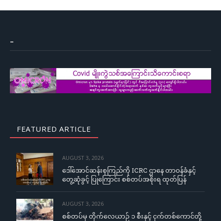
–
FEATURED ARTICLE
AUGUST 3, 2026
ဒေါ်အောင်ဆန်းစုကြည်ကို ICRC ဌာနေ တာဝန်ခံနှင့်
တွေ့ဆုံခွင့် ပြုကြောင်း စစ်တပ်အစိုးရ ထုတ်ပြန်
AUGUST 3, 2026
စစ်တပ်မှ တိုက်လေယာဉ် ၁ စီးနှင့် ငှက်တစ်ကောင်တို့