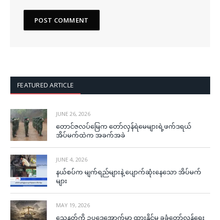
FEATURED ARTICLE
JUNE 26, 2026
တောင်ဇလပ်မြေက တော်လှန်ရဲမေများရဲ့ဖက်ဒရယ်
အိပ်မက်ထဲက အခက်အခဲ
JUNE 4, 2026
နယ်စပ်က မျက်ရည်များနဲ့ ပျောက်ဆုံးနေသော အိပ်မက်
များ
MAY 19, 2026
သေနတ်ကို ဥပဒေအောက်မှာ ထားနိုင်မှ ခုခံတော်လှန်ရေး