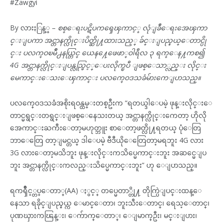
#Zawgyi
By လားႏြန္္ –
စစ္ေရးပဋိပကၡေၾကာင့္ လုံျခဳံေရးအေၾကာ
င္းျပကာ အင္တာနက္လိုင္းပိတ္ဆို႔ထားသည့္ ခ်င္းျပည္နယ္ေတာင္ပို
င္း ပလက္ဝၿမိဳ႕နယ္တြင္ ယေန႔ေဖေဖာ္ဝါရီလ ၃ ရက္ေန႔ကစ၍
4G အင္တာနက္လိုင္းျပန္လည္ဖြင့္ေပးလိုက္ၿပီ ျဖစ္ေသာ္လည္း လိုင္း
မေကာင္းေသးေၾကာင္း ပလက္ဝေဒသခံမ်ားကေျပာသည္။
ပလက္ဝေဒသခံအစိုးရဝန္ထမ္းတစ္ဦးက “ရတယ္ဒါေပမဲ့ ဖုန္းလိုင္းေ
တာင္မရွင္းတရွင္းျဖစ္ေနေသးတယ္ အင္တာနက္လိုင္းကေတာ့ ဟိုလို
အေကာင္းႀကီးေတာ့မဟုတ္ဘူး စာေတာ့ဖတ္လို႔ရတယ္ ပုံေတြ
ဘာေတြေ တာ့ျမင္တယ္ ဒါေပမဲ့ ဗီဒီယိုေတြေတာ့မရဘူး 4G လား
3G လားေတာ့မသိဘူး ဖုန္းလိုင္းကသိပ္မေကာင္းဘူး အဆင္မေျပ
ဘူး အင္တာနက္လိုင္းကလည္းသိပ္မေကာင္းဘူး” ဟု ေျပာသည္။
ရကၡိဳင့္တပ္ေတာ္(AA) ႏွင့္ တပ္မေတာ္တို႔ တိုက္ပြဲျပင္းထန္ေ
နေသာ ရခိုင္ျပည္နယ္က ေမာင္ေတာ၊ ဘူးသီးေတာင္၊ ရေသ့ေတာင္၊
ပုဏၰားကၽြန္း၊ ေက်ာက္ေတာ္၊ ေျမာက္ဦး၊ မင္းျပား၊