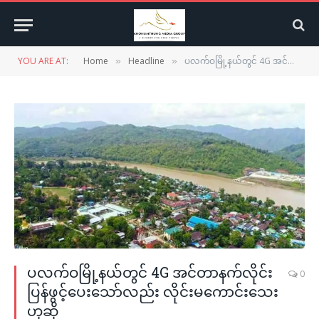
YOU ARE AT:
Home
Headline
ပလက်ဝမြို့နယ်တွင် 4G အင်တာနက်လိုင်းပြန်ဖွင့်ပေးသော်လည်း လိုင်းမကောင်းသေးဟုဆို
»
»
ပလက်ဝမြို့နယ်တွင် 4G အင်တာနက်လိုင်း
0
ပြန်ဖွင့်ပေးသော်လည်း လိုင်းမကောင်းသေး
ဟုဆို