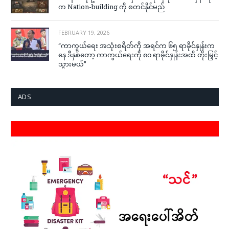
က Nation-building ကို စတင်နိုင်မည်
FEBRUARY 19, 2026
“ကာကွယ်ရေး အသုံးစရိတ်ကို အရင်က ၆၅ ရာခိုင်နှုန်းက
နေ ဒီနှစ်တော့ ကာကွယ်ရေးကို ၈၀ ရာခိုင်နှုန်းအထိ တိုးမြှင့်
သွားမယ်”
ADS