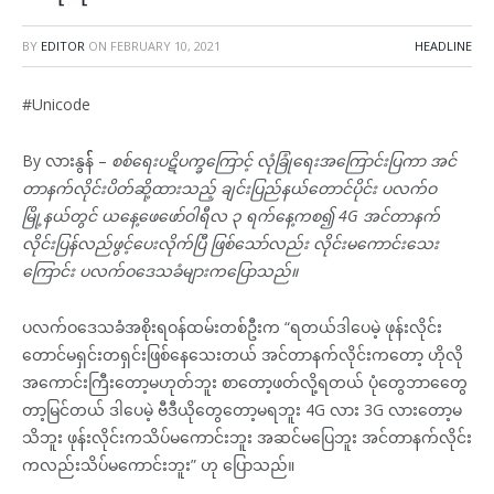
BY
EDITOR
ON
FEBRUARY 10, 2021
HEADLINE
#Unicode
By လားနွန်် –
စစ်ရေးပဋိပက္ခကြောင့် လုံခြုံရေးအကြောင်းပြကာ အင်
တာနက်လိုင်းပိတ်ဆို့ထားသည့် ချင်းပြည်နယ်တောင်ပိုင်း ပလက်ဝ
မြို့နယ်တွင် ယနေ့ဖေဖော်ဝါရီလ ၃ ရက်နေ့ကစ၍ 4G အင်တာနက်
လိုင်းပြန်လည်ဖွင့်ပေးလိုက်ပြီ ဖြစ်သော်လည်း လိုင်းမကောင်းသေး
ကြောင်း ပလက်ဝဒေသခံများကပြောသည်။
ပလက်ဝဒေသခံအစိုးရဝန်ထမ်းတစ်ဦးက “ရတယ်ဒါပေမဲ့ ဖုန်းလိုင်း
တောင်မရှင်းတရှင်းဖြစ်နေသေးတယ် အင်တာနက်လိုင်းကတော့ ဟိုလို
အကောင်းကြီးတော့မဟုတ်ဘူး စာတော့ဖတ်လို့ရတယ် ပုံတွေဘာတွေေ
တာ့မြင်တယ် ဒါပေမဲ့ ဗီဒီယိုတွေတော့မရဘူး 4G လား 3G လားတော့မ
သိဘူး ဖုန်းလိုင်းကသိပ်မကောင်းဘူး အဆင်မပြေဘူး အင်တာနက်လိုင်း
ကလည်းသိပ်မကောင်းဘူး” ဟု ပြောသည်။