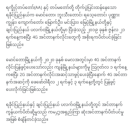
ရက္ခိုင့်တပ်တော်(AA) နှင့် တပ်မတော်တို့ တိုက်ပွဲပြင်းထန်နေသော
ရခိုင်ပြည်နယ်က မောင်တော၊ ဘူးသီးတောင်၊ ရသေ့တောင်၊ ပုဏ္ဏား
ကျွန်း၊ ကျောက်တော်၊ မြောက်ဦး၊ မင်းပြား၊ မြေပုံမြို့နယ်တို့နှင့်
ချင်းပြည်နယ် ပလက်ဝမြို့နယ်တို့မှာ ပြီးခဲ့သည့် ၂၀၁၉ ခုနှစ် ဇွန်လ ၂၁
ရက်နေ့ကစပြီး 4G အင်တာနက်လိုင်းတွေကို အစိုးရကပိတ်ပင်ခဲ့ခြင်း
ဖြစ်သည်။
မောင်တောမြို့နယ်ကို ၂၀၂၀ ခုနှစ် မေလအတွင်းမှာ 4G အင်တာနက်
လိုင်းပြန်ဖွင့်ပေးသော်လည်း ကျန်မြို့နယ်များကိုမူ သြဂုတ်လ ၁ ရက်နေ့
ကစပြီး 2G အင်တာနက်လိုင်းအဆင့်သာဖွင့်ပေးခဲ့ပြီးနောက် 4G အင်တာ
နက်အဆင့်ကို ဖေဖော်ဝါရီလ ၂ ရက်နှင့် ၃ ရက်နေ့တို့တွင် ပြန်ဖွင့်
ပေးလိုက်ခြင်းဖြစ်သည်။
ရခိုင်ပြည်နယ်နှင့် ချင်းပြည်နယ် ပလက်ဝမြို့နယ်တို့တွင် အင်တာနက်
ကွန်ယက်ပိတ်ဆို့မှုသည် ကမ႓ာ့အရှည်ကြာ ဆုံးအင်တာနက်ပိတ်ပင်မှု
အဖြစ် စံချိန်တင်ခဲ့သည်။