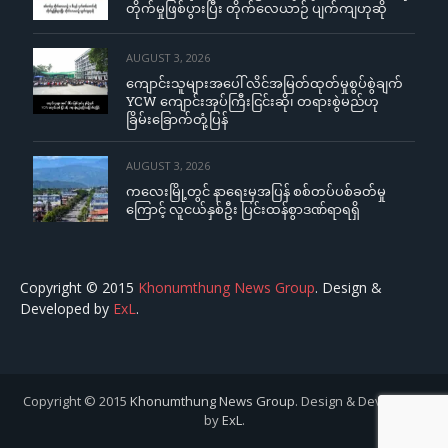
တိုက်မှုဖြစ်ပွားပြီး တိုက်လေယာဉ် ပျက်ကျဟုဆို
AUGUST 3, 2026
ကျောင်းသူများအပေါ် လိင်အမြတ်ထုတ်မှုစွပ်စွဲချက်
YCW ကျောင်းအုပ်ကြီးငြင်းဆို၊ တရားစွဲမည်ဟု
ခြိမ်းခြောက်တုံ့ပြန်
AUGUST 3, 2026
ကလေးမြို့တွင် နာရေးမှအပြန် စစ်တပ်ပစ်ခတ်မှု
ကြောင့် လူငယ်နှစ်ဦး ပြင်းထန်စွာဒဏ်ရာရရှိ
Copyright © 2015
Khonumthung News Group
. Design &
Developed by
ExL
.
Copyright © 2015
Khonumthung News Group
. Design & Developed
by
ExL
.