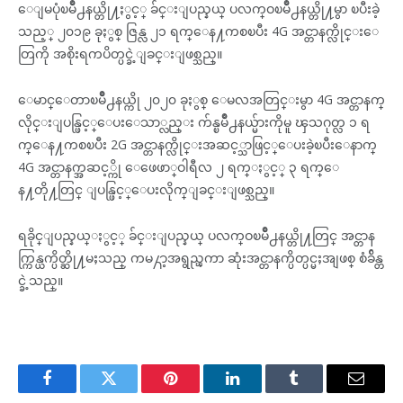
ေျမပုံၿမိဳ႕နယ္တို႔ႏွင့္ ခ်င္းျပည္နယ္ ပလက္ဝၿမိဳ႕နယ္တို႔မွာ ၿပီးခဲ့
သည့္ ၂၀၁၉ ခုႏွစ္ ဇြန္လ ၂၁ ရက္ေန႔ကစၿပီး 4G အင္တာနက္လိုင္းေ
တြကို အစိုးရကပိတ္ပင္ခဲ့ျခင္းျဖစ္သည္။
ေမာင္ေတာၿမိဳ႕နယ္ကို ၂၀၂၀ ခုႏွစ္ ေမလအတြင္းမွာ 4G အင္တာနက္
လိုင္းျပန္ဖြင့္ေပးေသာ္လည္း က်န္ၿမိဳ႕နယ္မ်ားကိုမူ ၾသဂုတ္လ ၁ ရ
က္ေန႔ကစၿပီး 2G အင္တာနက္လိုင္းအဆင့္သာဖြင့္ေပးခဲ့ၿပီးေနာက္
4G အင္တာနက္အဆင့္ကို ေဖေဖာ္ဝါရီလ ၂ ရက္ႏွင့္ ၃ ရက္ေ
န႔တို႔တြင္ ျပန္ဖြင့္ေပးလိုက္ျခင္းျဖစ္သည္။
ရခိုင္ျပည္နယ္ႏွင့္ ခ်င္းျပည္နယ္ ပလက္ဝၿမိဳ႕နယ္တို႔တြင္ အင္တာန
က္ကြန္ယက္ပိတ္ဆို႔မႈသည္ ကမ႓ာ့အရွည္ၾကာ ဆုံးအင္တာနက္ပိတ္ပင္မႈအျဖစ္ စံခ်ိန္တ
င္ခဲ့သည္။
Facebook
Twitter
Pinterest
LinkedIn
Tumblr
Email