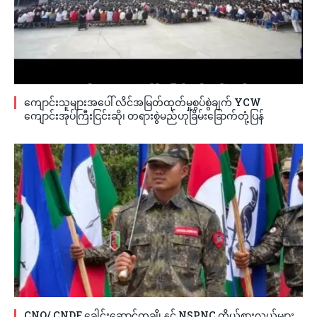
ကျောင်းသူများအပေါ် လိင်အမြတ်ထုတ်မှုစွပ်စွဲချက် YCW
ကျောင်းအုပ်ကြီးငြင်းဆို၊ တရားစွဲမည်ဟုခြိမ်းခြောက်တုံ့ပြန်
CNO/ CNDF ခေါင်းဆောင်တချို့နှင့် NSPNC ကိုယ်စားလှယ်များ