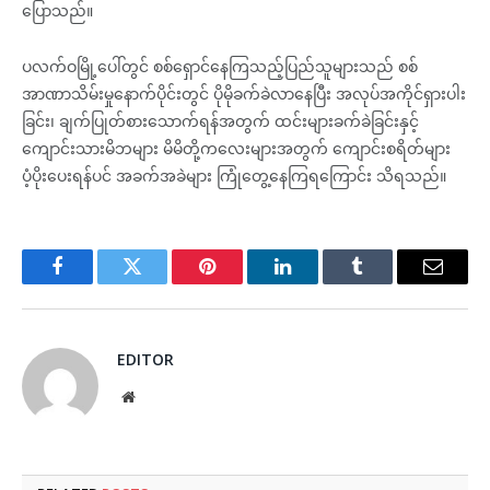
ပြောသည်။
ပလက်ဝမြို့ပေါ်တွင် စစ်ရှောင်နေကြသည့်ပြည်သူများသည် စစ်
အာဏာသိမ်းမှုနောက်ပိုင်းတွင် ပိုမိုခက်ခဲလာနေပြီး အလုပ်အကိုင်ရှားပါး
ခြင်း၊ ချက်ပြုတ်စားသောက်ရန်အတွက် ထင်းများခက်ခဲခြင်းနှင့်
ကျောင်းသားမိဘများ မိမိတို့ကလေးများအတွက် ကျောင်းစရိတ်များ
ပံ့ပိုးပေးရန်ပင် အခက်အခဲများ ကြုံတွေ့နေကြရကြောင်း သိရသည်။
Facebook
Twitter
Pinterest
LinkedIn
Tumblr
Email
EDITOR
Website