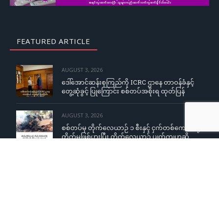
FEATURED ARTICLE
AUGUST 3, 2026
ဒေါ်အောင်ဆန်းစုကြည်ကို ICRC ဌာနေ တာဝန်ခံနှင့်
တွေ့ဆုံခွင့် ပြုကြောင်း စစ်တပ်အစိုးရ ထုတ်ပြန်
AUGUST 3, 2026
စစ်တပ်မှ တိုက်လေယာဉ် ၁ စီးနှင့် ငှက်တစ်ကောင်တို့
တိုက်မှုဖြစ်ပွားပြီး တိုက်လေယာဉ် ပျက်ကျဟုဆို
AUGUST 3, 2026
ကျောင်းသူများအပေါ် လိင်အမြတ်ထုတ်မှုစွပ်စွဲချက်
YCW ကျောင်းအုပ်ကြီးငြင်းဆို၊ တရားစွဲမည်ဟု
ခြိမ်းခြောက်တုံ့ပြန်
AUGUST 3, 2026