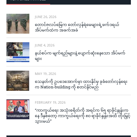
JUNE 26, 2026
တောင်ဇလပ်မြေက တော်လှန်ရဲမေများရဲ့ဖက်ဒရယ်
အိပ်မက်ထဲက အခက်အခဲ
JUNE 4, 2026
နယ်စပ်က မျက်ရည်များနဲ့ ပျောက်ဆုံးနေသော အိပ်မက်
များ
MAY 19, 2026
သေနတ်ကို ဥပဒေအောက်မှာ ထားနိုင်မှ ခုခံတော်လှန်ရေး
က Nation-building ကို စတင်နိုင်မည်
FEBRUARY 19, 2026
“ကာကွယ်ရေး အသုံးစရိတ်ကို အရင်က ၆၅ ရာခိုင်နှုန်းက
နေ ဒီနှစ်တော့ ကာကွယ်ရေးကို ၈၀ ရာခိုင်နှုန်းအထိ တိုးမြှင့်
သွားမယ်”