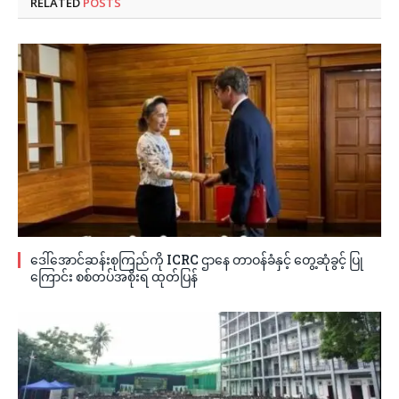
RELATED
POSTS
ဒေါ်အောင်ဆန်းစုကြည်ကို ICRC ဌာနေ တာဝန်ခံနှင့် တွေ့ဆုံခွင့် ပြု
ကြောင်း စစ်တပ်အစိုးရ ထုတ်ပြန်