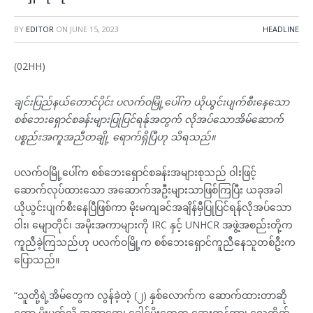
BY
EDITOR
ON
JUNE 15, 2023
HEADLINE
(02HH)
ချင်းပြည်နယ်တောင်ပိုင်း ပလက်ဝမြို့ပေါ်က ယိုယွင်းပျက်စီးနေသော
စစ်ဘေးရှောင်စခန်းများပြုပြင်ရန်ုအတွက် လိုအပ်သောအိမ်ဆောက်
ပစ္စည်းအကူအညီတချို့ ရောက်ရှိပြီဟု သိရသည်။
ပလက်ဝမြို့ပေါ်က စစ်ဘေးရှောင်စခန်းအများစုသည် ဝါးဖြင့်
ဆောက်လုပ်ထားသော အဆောက်အဦးများသာဖြစ်ကြပြီး ယခုအခါ
ယိုယွင်းပျက်စီးနေပြီဖြစ်ကာ မိုးမကျခင်အချိန်မှီပြုပြင်ရန်လိုအပ်သော
ဝါး၊ မျောတိုင်၊ အမိုးအကာများကို IRC နှင့် UNHCR အဖွဲ့အစည်းတို့က
ကူညီခဲ့ကြသည်ဟု ပလက်ဝမြို့က စစ်ဘေးရှောင်ကူညီနေသူတစ်ဦးက
ပြောသည်။
“သူတို့ရဲ့အိမ်တွေက လွန်ခဲ့တဲ့ (၂) နှစ်လောက်က ဆောက်ထားတာဆို
တော့ မိုးပက်လို့ အကာတွေ၊ ခေါင်မိုးတွေက ဆွေးကုန်တာ၊ လေတိုက်