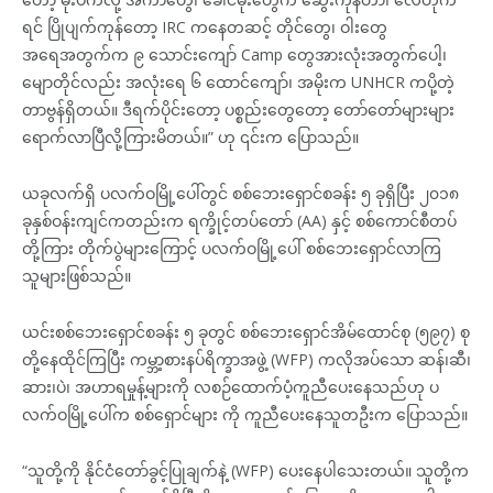
ရင် ပြိုပျက်ကုန်တော့ IRC ကနေတဆင့် တိုင်တွေ၊ ဝါးတွေ
အရေအတွက်က ၉ သောင်းကျော် Camp တွေအားလုံးအတွက်ပေါ့၊
မျောတိုင်လည်း အလုံးရေ ၆ ထောင်ကျော်၊ အမိုးက UNHCR ကပို့တဲ့
တာဗွန်ရှိတယ်။ ဒီရက်ပိုင်းတော့ ပစ္စည်းတွေတော့ တော်တော်များများ
ရောက်လာပြီလို့ကြားမိတယ်။” ဟု ၎င်းက ပြောသည်။
ယခုလက်ရှိ ပလက်ဝမြို့ပေါ်တွင် စစ်ဘေးရှောင်စခန်း ၅ ခုရှိပြီး ၂၀၁၈
ခုနှစ်ဝန်းကျင်ကတည်းက ရက္ခိုင့်တပ်တော် (AA) နှင့် စစ်ကောင်စီတပ်
တို့ကြား တိုက်ပွဲများကြောင့် ပလက်ဝမြို့ပေါ် စစ်ဘေးရှောင်လာကြ
သူများဖြစ်သည်။
ယင်းစစ်ဘေးရှောင်စခန်း ၅ ခုတွင် စစ်ဘေးရှောင်အိမ်ထောင်စု (၅၉၇) စု
တို့နေထိုင်ကြပြီး ကမ္ဘာ့စားနပ်ရိက္ခာအဖွဲ့ (WFP) ကလိုအပ်သော ဆန်၊ဆီ၊
ဆား၊ပဲ၊ အဟာရမှုန့်များကို လစဉ်ထောက်ပံ့ကူညီပေးနေသည်ဟု ပ
လက်ဝမြို့ပေါ်က စစ်ရှောင်များ ကို ကူညီပေးနေသူတဦးက ပြောသည်။
“သူတို့ကို နိုင်ငံတော်ခွင့်ပြုချက်နဲ့ (WFP) ပေးနေပါသေးတယ်။ သူတို့က