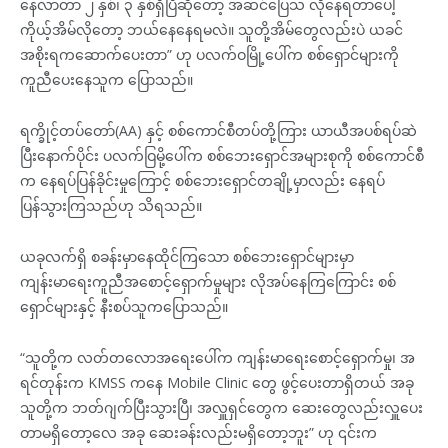
နေလာတာ ၂ နှစ်၊ ၃ နှစ်ရှိပြီဆိုတော့ အဆင်ပြေသ လိုနေရတာပေါ့
ကိုယ့်အိမ်လိုတော့ ဘယ်နေနေရမလဲ။ သူတို့အိမ်တွေလည်းပဲ ယခင်
အစိုးရကဆောက်ပေးတာ” ဟု ပလက်ဝမြို့ပေါ်က စစ်ရှောင်များကို
ကူညီပေးနေသူက ပြောသည်။
ရက္ခိုင့်တပ်တော်(AA) နှင့် စစ်ကောင်စီတပ်တို့ကြား ယာယီအပစ်ရပ်ဆဲ
ပြီးနောက်ပိုင်း ပလက်ဝြမို့ပေါ်က စစ်ဘေးရှောင်အများစုကို စစ်ကောင်စီ
က နေရပ်ပြန်ခိုင်းမှုကြောင့် စစ်ဘေးရှောင်တချို့မှာလည်း နေရပ်
ပြန်သွားကြသည်ဟု သိရသည်။
ယခုလက်ရှိ စခန်းမှာနေထိုင်ကြသော စစ်ဘေးရှောင်များမှာ
ကျန်းမာရေးကူညီအစောင့်ရှောက်မှုများ လိုအပ်နေကြကြောင်း စစ်
ရှောင်များနှင့် နီးစပ်သူကပြောသည်။
“သူတို့က လတ်တလောအရေးပေါ်က ကျန်းမာရေးစောင့်ရှောက်မှု၊ အ
ရင်တုန်းက KMSS ကနေ Mobile Clinic တွေ ဖွင့်ပေးတာရှိတယ် အခု
သူတို့က ဘတ်ဂျက်ပြီးသွားပြီ၊ အလှူရှင်တွေက ဆေးတွေလည်းလှူပေး
တာမရှိတော့လေ အခု ဆေးခန်းလည်းမရှိတော့ဘူး” ဟု ၎င်းက