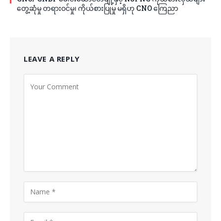
တွေ့ဆုံမှု တရားဝင်မှု၊ ကိုယ်စားပြုမှု မရှိဟု CNO ကြေညာ
LEAVE A REPLY