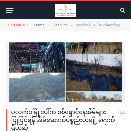
YOU ARE AT:
Home
Headline
ပလက်ဝမြို့ပေါ်က စစ်ရှောင်နေအိမ်များ ပြုပြင်ရန် အိမ်ဆောက်ပစ္စည်းတချို့ ရောက်ရှိဟုဆို
»
»
ပလက်ဝမြို့ပေါ်က စစ်ရှောင်နေအိမ်များ
0
ပြုပြင်ရန် အိမ်ဆောက်ပစ္စည်းတချို့ ရောက်
ရှိဟုဆို