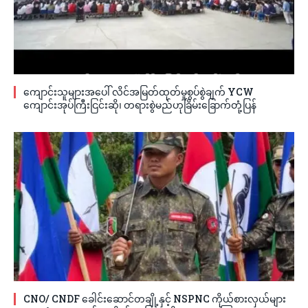
ကျောင်းသူများအပေါ် လိင်အမြတ်ထုတ်မှုစွပ်စွဲချက် YCW
ကျောင်းအုပ်ကြီးငြင်းဆို၊ တရားစွဲမည်ဟုခြိမ်းခြောက်တုံ့ပြန်
CNO/ CNDF ခေါင်းဆောင်တချို့နှင့် NSPNC ကိုယ်စားလှယ်များ