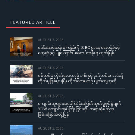
FEATURED ARTICLE
AUGUST 3, 2026
ဒေါ်အောင်ဆန်းစုကြည်ကို ICRC ဌာနေ တာဝန်ခံနှင့်
တွေ့ဆုံခွင့် ပြုကြောင်း စစ်တပ်အစိုးရ ထုတ်ပြန်
AUGUST 3, 2026
စစ်တပ်မှ တိုက်လေယာဉ် ၁ စီးနှင့် ငှက်တစ်ကောင်တို့
တိုက်မှုဖြစ်ပွားပြီး တိုက်လေယာဉ် ပျက်ကျဟုဆို
AUGUST 3, 2026
ကျောင်းသူများအပေါ် လိင်အမြတ်ထုတ်မှုစွပ်စွဲချက်
YCW ကျောင်းအုပ်ကြီးငြင်းဆို၊ တရားစွဲမည်ဟု
ခြိမ်းခြောက်တုံ့ပြန်
AUGUST 3, 2026