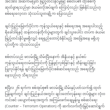
အင်အား အဆက်မပြတ် ဖြည့်တင်းနိုင်မှုဖြင့် စစ်တပ်၏ ထိုးစစ်ကို
ဆုတ်ခွာရသည်မှာ ခဲယမ်းလိုအပ်ချက် ကြောင့်လည်း ဖြစ်နိုင်သည်ဟု
စစ်ရေးလေ့လာ သုံးသပ်သူတချို့က ပြောသည်။
ချင်းပြည်မြောက်ပိုင်းက ကုန်သွယ်ရေးနှင့် စစ်ရေးအရ အရေးပါသည့်
ရိခေါဒါရ်နှင့် ထန်တလန်တိုက်ပွဲများတွက် ချင်းပူးပေါင်း တပ်က ခဲယမ်း
ဖြည့်တင်းနိုင်မှုမရှိလျှင် ရေရှည်တောင့်ခံနိုင်မည့် အခြေအနေ မရှိဟု
၎င်းတို့က သုံးသပ်သည်။
စစ်တပ်သည် ဖလမ်းမြို့သိမ်းပြီးနောက် အိန္ဒိယနှင့် နယ်စပ်
ကုန်သွယ်ရေးလမ်းကြောင်းကို ပြန်ဖွင့်လှစ်ခြင်းနှင့် ထိန်းချုပ်ခြင်း
ပြုလုပ်နိုင်ရန် ချင်းပြည်မြောက်ပိုင်းစစ်ဆင်ရေးသည် အရေးကြီး
နေသည်ဟု သိရသည်။
ဧပြီလ ၂၆ ရက်က စစ်အုပ်စု၏ ဖလမ်းမြို့သိမ်းနှင့်ပတ်သက်၍ ထုတ်
ပြန်ချက်တွင် ချင်းပြည်နယ်အတွင်း ချင်းတော်လှန်ရေး တပ်ဖွဲ့များ လုံးဝ
ကင်းစင် ပပျောက်ရေးအတွက် အကြမ်းဖက်ချေမှုန်းမှု စစ်ဆင်ရေး
(Counter – Terrorism Operation) ကို ဆက်လက်တိုးမြှင့်ဆောင်ရွက်