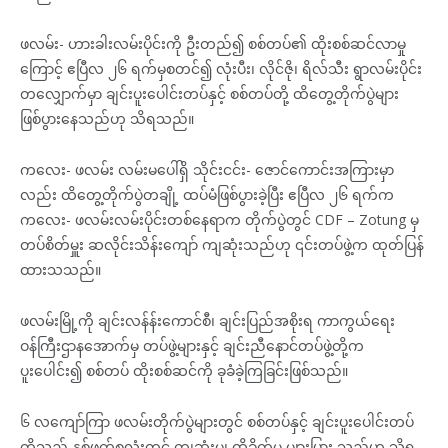
ဖလမ်း- ဟားခါးလမ်းပိုင်းကို ဦးတည်၍ စစ်တပ်၏ ထိုးစစ်ဆင်လာမှု
ကြောင့် ဧပြီလ ၂၆ ရက်မှစတင်၍ လုံးပီး၊ လိုင်ဇို၊ ရိလ်သီး ရွာလမ်းပိုင်း
တလျှောက်မှာ ချင်းပူးပေါင်းတပ်နှင့် စစ်တပ်တို့ ထိတွေ့တိုက်ပွဲများ
ဖြစ်ပွားနေသည်ဟု သိရသည်။
ကလေး- ဖလမ်း လမ်းမပေါ်ရှိ သိုင်းငင်း- ဇောင်ကောင်းအကြားမှာ
လည်း ထိတွေ့တိုက်ပွဲတချို့ ထပ်မံဖြစ်ပွားခဲ့ပြီး ဧပြီလ ၂၆ ရက်က
ကလေး- ဖလမ်းလမ်းပိုင်းတစ်နေရာက တိုက်ပွဲတွင် CDF – Zotung မှ
တပ်စိတ်မှူး ဆလိုင်းသိန်းကျော် ကျဆုံးသည်ဟု ၎င်းတပ်ဖွဲ့က ထုတ်ပြန်
ထားသသည်။
ဖလမ်းမြို့ကို ချင်းလန်န်းကောင်စီ၊ ချင်းပြည်အစိုးရ ကာကွယ်ရေး
ဝန်ကြီးဌာနအောက်မှ တပ်ဖွဲ့များနှင့် ချင်းညီနောင်တပ်ဖွဲ့တို့က
ပူးပေါင်း၍ စစ်တပ် ထိုးစစ်ဆင်ကို ခုခံခဲ့ကြခြင်းဖြစ်သည်။
၆ လကျော်ကြာ ဖလမ်းတိုက်ပွဲများတွင် စစ်တပ်နှင့် ချင်းပူးပေါင်းတပ်
တို့သည် နှစ်ဖက်စလုံးတွင် ကျဆုံးမှု၊ ထိခိုက်မှု များပြား သည်ဟု သိရ