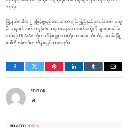
သည်။
မြို့နယ်ပေါင်း ၉ ခုဖြင့်ဖွဲ့စည်းထားသော ချင်းပြည်နယ်မှာ မင်းတပ်၊ မတူ
ပီ၊ ကန်ပက်လက်၊ တွန်းဇံ၊ ထန်တလန်နှင့် ပလက်ဝတို့ကို ချင်းပူးပေါင်း
တပ်နှင့် ULA/AA တို့က ထိန်းချုပ်ထားပြီး ဟားခါး၊ တီးတိန်၊ ဖလမ်းမြို့
ပေါ်ကို စစ်တပ်က ထိန်းချုပ်ထားသည်။
Facebook
Twitter
Pinterest
LinkedIn
Tumblr
Email
EDITOR
Website
RELATED
POSTS