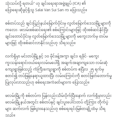
သုံးသပ်လို့ ရတယ်” ဟု ချင်းရေးရာအဖွဲ့ချုပ် (ICA) ၏
ပြောရေးဆိုခွင့်ရှိသူ Salai Van Sui San က ပြောသည်။
စစ်တပ်သည် ချင်းပြည်နယ်မြောက်ပိုင်းမှ လွတ်မြောက်ဒေသမြို့များကို
ကလေး- ဖလမ်းစစ်ဆင်ရေး၏ စစ်ကြောင်းများဖြင့် ထိုးစစ်ဆင်နိုင်ပြီး
ချင်းတောင်ပိုင်းမှ လွတ်မြောက်ဒေသမြို့များကို မကွေးဘက်မှ တပ်မ
များဖြင့် ထိုးစစ်ဆင်လာနိုင်သည်ဟု သိရသည်။
လက်ရှိမှာ မင်းတပ်မြို့နှင့် ၁၀ မိုင်ခန့်အကွာ ချင်း၊ ရခိုင်- မကွေး
ကူးသန်းရောင်းဝယ်ရေးလမ်းမပေါ်ရှိ အချက်အချာကျသော လမ်းဆုံ
ကျေးရွာဖြစ်သည့် ကံကြီးကျေးရွာကို စစ်တပ်က ဧပြီလ ၂၅ ရက်မှ
စတင်၍ တပ်ဖြန့်နေရာယူထားပြီး လမ်းကြောင်းကို စတင်ဖြတ်တောက်မှု
ပြုလုပ်လာသည်ဟု စစ်ရေးအကဲခတ်များက ပြောသည်။
ဖလမ်းမြို့ကို စစ်တပ်က ပြန်လည်းသိမ်းပိုက်ပြီးနောက် လက်ရှိမှာလည်း
ဖလမ်းမြို့နယ်အတွင်း စစ်တပ်နှင့် ချင်းပူးပေါင်းတပ် တို့ကြား တိုက်ပွဲ
များ ဆက်လက် ဖြစ်ပွားနေသည်ဟု စစ်ရေးရင်းမြစ်တချို့ထံမှ သိရ
သည်။