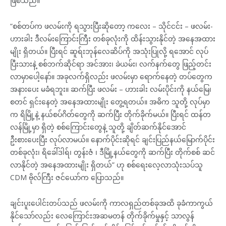
ဖြစ်သည်။
“စစ်တပ်က ဖလမ်းကို ရသွားပြီးဆိုတော့ ကလေး – သိုင်ငင်း – ဖလမ်း-
ဟားခါး ဒီလမ်းကြောင်းကြီး တစ်ခုလုံးကို ထိန်းသွားနိုင်တဲ့ အနေအထား
မျိုး ရှိတယ်။ ပြီးရင် ဆူရ်းဘုန်လေဆိပ်ကို အသုံးပြုလို့ ရအောင် လုပ်
ပြီးသားနဲ့ စစ်ဘက်ဆိုင်ရာ အင်အား၊ ခဲယမ်း၊ လက်နက်တွေ ဖြည့်တင်း
လာမှာပေါ့နော်။ အခုလက်ရှိလည်း ဖလမ်းမှာ ရောက်နေတဲ့ တပ်တွေက
အနားပေး မခံရဘူး။ ဆက်ပြီး ဖလမ်း – ဟားခါး လမ်းပိုင်းကို နယ်မြေ၊
စတင် ရှင်းနေတဲ့ အနေအထားမျိုး တွေ့ရတယ်။ အဓိက သူတို့ လုပ်မှာ
က ရိမြို့နဲ့ နယ်စပ်ဂိတ်တွေကို ဆက်ပြီး တိုက်ခိုက်မယ်။ ပြီးရင် ထန်တ
လန်မြို့မှာ ရှိတဲ့ စစ်ကြောင်းတွေနဲ့ သူတို့ ချိတ်ဆက်နိုင်အောင်
ဦးစားပေးပြီး လုပ်လာမယ်။ နောက်ပိုင်းဆိုရင် ချင်းပြည်နယ်မြောက်ပိုင်း
တစ်ခုလုံး၊ ရိခေါ်ဒါရ်၊ တွန်းဇံ ၊ ဒီမြို့နယ်တွေကို ဆက်ပြီး တိုက်စစ် ဆင်
လာနိုင်တဲ့ အနေအထားမျိုး ရှိတယ်” ဟု စစ်ရေးလေ့လာသုံးသပ်သူ
CDM ဗိုလ်ကြီး ဇင်ယော်က ပြောသည်။
ချင်းပူးပေါင်းတပ်သည် ဖလမ်းကို ကာလရှည်တစ်ခုအထိ ခုခံကာကွယ်
နိုင်သော်လည်း လေကြောင်းအဆမတန် တိုက်ခိုက်မှုနှင့် သာလွန်