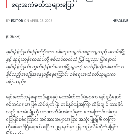
ရေးအကဲခတ်သူများပြော
BY
EDITOR
ON
APRIL 28, 2026
HEADLINE
(006SV)
ချင်းပြည်နယ်မြောက်ပိုင်းက စစ်ရေးအချက်အချာကျသည့် ဖလမ်းမြို့
နှင့် ဆူရ်းဘုန်လေဆိပ်တို့ စစ်တပ်လက်ထဲ ပြန်ကျသွား ပြီးနောက်
ချင်းပြည်နယ်၊ လွတ်မြောက်ဒေသမြို့များကို ဆက်ပြီးထိုးစစ်ဆင်လာ
နိုင်သည့်အခြေအနေမှာရှိနေကြောင်း စစ်ရေးအကဲခတ်သူများက
ပြောသည်။
ချင်းတော်လှန်ရေးတပ်များနှင့် မဟာမိတ်တပ်ဖွဲ့များက ချင်းညီနောင်
စစ်ဆင်ရေးအဖြစ် သိမ်းပိုက်ပြီး တစ်နှစ်ခန့်အကြာ ထိန်းချုပ် ထားနိုင်
သည့် ဖလမ်းမြို့ကို အာဏာသိမ်းစစ်အုပ်စုက လေကြောင်းပစ်ကူ၊
မြေပြင်စစ်ကြောင်း အင်အားအများအပြား အသုံးပြု၍ ၆ လကြာ
ထိုးစစ်ဆင်ပြီးနောက် ဧပြီလ ၂၅ ရက်မှာ ပြန်လည်သိမ်းပိုက်ခဲ့ခြင်း