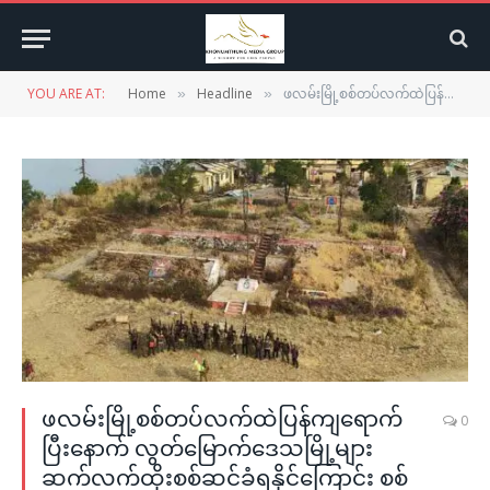
YOU ARE AT:
Home
Headline
ဖလမ်းမြို့စစ်တပ်လက်ထဲပြန်ကျရောက်ပြီးနောက် လွတ်မြောက်ဒေသမြို့များ ဆက်လက်ထိုးစစ်ဆင်ခံရနိုင်ကြောင်း စစ်ရေးအကဲခတ်သူများပြော
»
»
ဖလမ်းမြို့စစ်တပ်လက်ထဲပြန်ကျရောက်
0
ပြီးနောက် လွတ်မြောက်ဒေသမြို့များ
ဆက်လက်ထိုးစစ်ဆင်ခံရနိုင်ကြောင်း စစ်