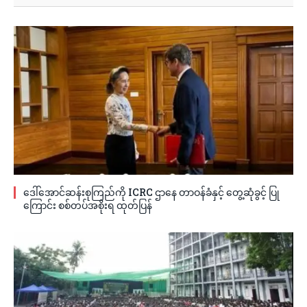
ဒေါ်အောင်ဆန်းစုကြည်ကို ICRC ဌာနေ တာဝန်ခံနှင့် တွေ့ဆုံခွင့် ပြု
ကြောင်း စစ်တပ်အစိုးရ ထုတ်ပြန်