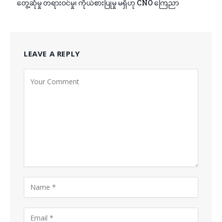
တွေ့ဆုံမှု တရားဝင်မှု၊ ကိုယ်စားပြုမှု မရှိဟု CNO ကြေညာ
LEAVE A REPLY