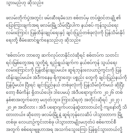
သွားမည်ဟု ဆိုသည်။
ဖလမ်းတိုက်ပွဲအတွင်း ဖမ်းဆီးရမိသော စစ်တပ်မှ တပ်ဖွဲ့ဝင်တချို့၏
ပြောကြားချက်အရ ဖလမ်းမြို့သိမ်းပြီးပါက နယ်စပ် ကုန်သွယ်ရေး
လမ်းကြောင်း ပြန်ထိန်းချုပ်ရေးနှင့် ချင်းပြည်တစ်ခုလုံးကို ပြန်သိမ်းနိုင်
ရေးတို့ စီမံဆောင်ရွက်နေသည်ဟု ဆိုသည်။
“စစ်တပ်က ဘာတွေ ဆက်လုပ်လာနိုင်လဲဆိုရင် စစ်တပ်က သတင်း
ရင်းမြစ်တွေအရ သူတို့ရဲ့ ရည်ရွယ်ချက်က နယ်စပ်ကုန် သွယ်ရေး
လမ်းကြောင်းကို ပြန်ထိန်းချုပ်မယ်။ ဆူရ်ဘုန်းလေယာဉ်ကွင်းကို ပြန်
ထိန်းချုပ်မယ်။ အဲဒီကနေမှ ရိက္ခာတွေ၊ ပစ္စည်း တွေကို ချင်းပြည်နယ်ကို
ပြန်ပို့မယ်။ ပြီးရင် ချင်းပြည်နယ် တစ်ခုလုံးကို ပြန်သိမ်းပိုက်မယ် ဆိုပြီး
တော့ စီမံကိန်း ရှိတယ်ပေါ့။ ဒါပေမယ့် အဲဒီပရောဂျက်က ၂၀၂၆ တစ်
နှစ်စာအတွက်တော့ မဟုတ်ဘူး။ ကြားသိရတဲ့ အတိုင်းဆိုရင် ၂၀၂၇ ၊
၂၀၂၈ အထိလား ၊ အဲဒီ ပရောဂျက်ပလန်ဆွဲထားတယ်လို့ ကျနော်တို့ သိ
ထားတယ်။ ဆိုတော့ ဖလမ်းမြို့နဲ့ ဆူရ်ဘုန်လေဆိပ် ပါသွားတာက မြို့
တစ်ခု၊ လေယာဉ်ကွင်းတစ်ခု ပါသွားတာမျိုးမဟုတ်ပဲ စစ်ကောင်စီ
အတွက် စစ်ရေးဗျူဟာအရ အသက်သွေးကြော ပြန်ရှင်သွားတယ်လို့