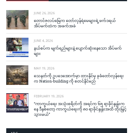
JUNE 26, 2026
တောင်ဇလပ်မြေက တော်လှန်ရဲမေများရဲ့ဖက်ဒရယ်
အိပ်မက်ထဲက အခက်အခဲ
JUNE 4, 2026
နယ်စပ်က မျက်ရည်များနဲ့ ပျောက်ဆုံးနေသော အိပ်မက်
များ
MAY 19, 2026
သေနတ်ကို ဥပဒေအောက်မှာ ထားနိုင်မှ ခုခံတော်လှန်ရေး
က Nation-building ကို စတင်နိုင်မည်
FEBRUARY 19, 2026
“ကာကွယ်ရေး အသုံးစရိတ်ကို အရင်က ၆၅ ရာခိုင်နှုန်းက
နေ ဒီနှစ်တော့ ကာကွယ်ရေးကို ၈၀ ရာခိုင်နှုန်းအထိ တိုးမြှင့်
သွားမယ်”