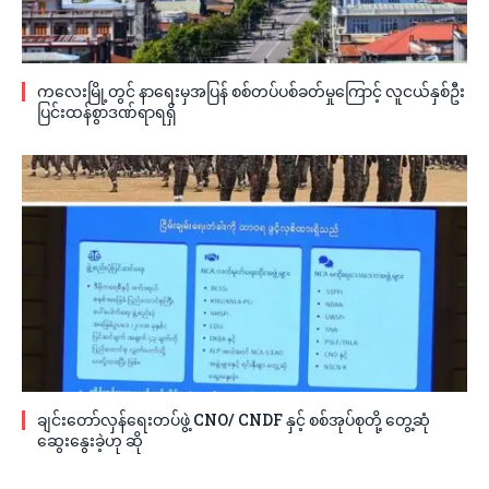
ကလေးမြို့တွင် နာရေးမှအပြန် စစ်တပ်ပစ်ခတ်မှုကြောင့် လူငယ်နှစ်ဦး
ပြင်းထန်စွာဒဏ်ရာရရှိ
ချင်းတော်လှန်ရေးတပ်ဖွဲ့ CNO/ CNDF နှင့် စစ်အုပ်စုတို့ တွေ့ဆုံ
ဆွေးနွေးခဲ့ဟု ဆို