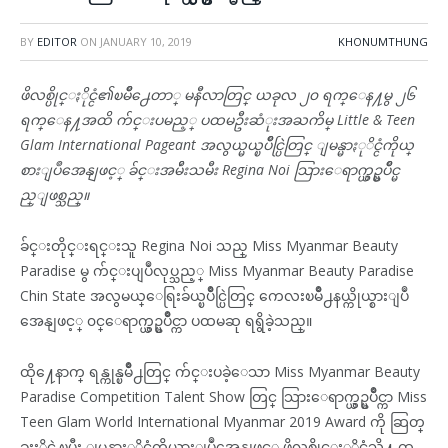
BY
EDITOR
ON
JANUARY 10, 2019
KHONUMTHUNG
ဖိလစ္ပိုင္ႏိုင္ငံ၏ၿမိဳ႕ေတာ္ မနီလာတြင္ ယခုလ ၂၀ ရက္ေန႔မွ ၂၆
ရက္ေန႔အထိ က်င္းပမည့္ ပထမဦးဆံုးအႀကိမ္ Little & Teen
Glam International Pageant အလွယ္မယ္ၿပိဳင္ပြဲတြင္ ျမန္မာႏုိင္ငံကိုယ္
စားျပဳအေနျဖင့္ ခ်င္းအမ်ဴိးသမီး Regina Noi သြားေရာက္ယွဥ္ၿပိဳင္မ
ည္ျဖစ္သည္။
ခ်င္းတိုင္းရင္းသူ Regina Noi သည္ Miss Myanmar Beauty
Paradise မွ က်င္းပျပဳလုပ္သည့္ Miss Myanmar Beauty Paradise
Chin State အလွမယ္ေရြးခ်ယ္ၿပိဳင္ပြဲတြင္ ကေလးၿမိဳ႕နယ္ကိုယ္စားျပဳ
အေနျဖင့္ ၀င္ေရာက္ယွဥ္ၿပိဳင္ကာ ပထမဆု ရရွိခဲ့သည္။
ထို႔ေနာက္ ရန္ကုန္ၿမိဳ႕တြင္ က်င္းပခဲ့ေသာ Miss Myanmar Beauty
Paradise Competition Talent Show တြင္ သြားေရာက္ယွဥ္ၿပိဳင္ကာ Miss
Teen Glam World International Myanmar 2019 Award ကို ဆြတ္
ခူးႏိုင္ခဲ့ၿပီး ျမန္မာႏုိင္ငံကိုယ္စားျပဳအေနျဖင့္ ဖိလစ္ပိုင္ႏုိင္ငံသို႔ ထ