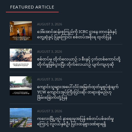
FEATURED ARTICLE
AUGUST 3, 2026
ဒေါ်အောင်ဆန်းစုကြည်ကို ICRC ဌာနေ တာဝန်ခံနှင့်
တွေ့ဆုံခွင့် ပြုကြောင်း စစ်တပ်အစိုးရ ထုတ်ပြန်
AUGUST 3, 2026
စစ်တပ်မှ တိုက်လေယာဉ် ၁ စီးနှင့် ငှက်တစ်ကောင်တို့
တိုက်မှုဖြစ်ပွားပြီး တိုက်လေယာဉ် ပျက်ကျဟုဆို
AUGUST 3, 2026
ကျောင်းသူများအပေါ် လိင်အမြတ်ထုတ်မှုစွပ်စွဲချက်
YCW ကျောင်းအုပ်ကြီးငြင်းဆို၊ တရားစွဲမည်ဟု
ခြိမ်းခြောက်တုံ့ပြန်
AUGUST 3, 2026
ကလေးမြို့တွင် နာရေးမှအပြန် စစ်တပ်ပစ်ခတ်မှု
ကြောင့် လူငယ်နှစ်ဦး ပြင်းထန်စွာဒဏ်ရာရရှိ