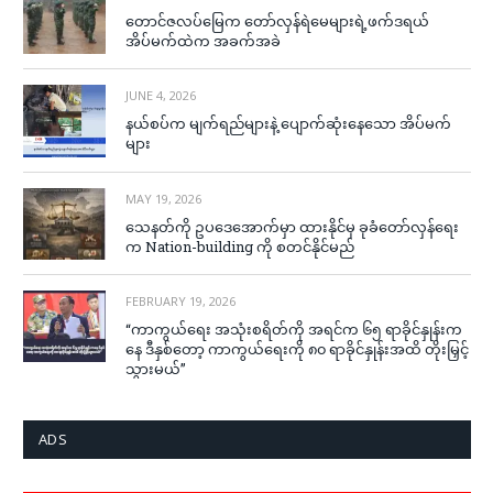
တောင်ဇလပ်မြေက တော်လှန်ရဲမေများရဲ့ဖက်ဒရယ်
အိပ်မက်ထဲက အခက်အခဲ
JUNE 4, 2026
နယ်စပ်က မျက်ရည်များနဲ့ ပျောက်ဆုံးနေသော အိပ်မက်
များ
MAY 19, 2026
သေနတ်ကို ဥပဒေအောက်မှာ ထားနိုင်မှ ခုခံတော်လှန်ရေး
က Nation-building ကို စတင်နိုင်မည်
FEBRUARY 19, 2026
“ကာကွယ်ရေး အသုံးစရိတ်ကို အရင်က ၆၅ ရာခိုင်နှုန်းက
နေ ဒီနှစ်တော့ ကာကွယ်ရေးကို ၈၀ ရာခိုင်နှုန်းအထိ တိုးမြှင့်
သွားမယ်”
ADS