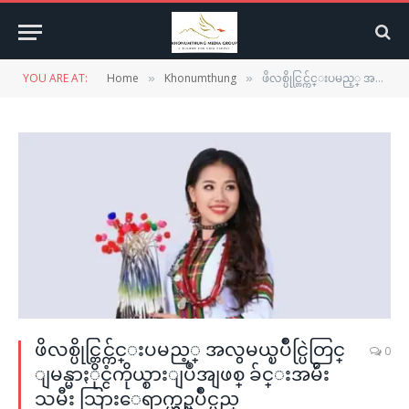
YOU ARE AT:
Home
Khonumthung
ဖိလစ္ပိုင္တြင္က်င္းပမည့္ အလွမယ္ၿပိဳင္ပြဲတြင္ ျမန္မာႏိုင္ငံကိုယ္စားျပဳအျဖစ္ ခ်င္းအမ်ဴိးသမီး သြားေရာက္ယွဥ္ၿပိဳင္မည္
»
»
ဖိလစ္ပိုင္တြင္က်င္းပမည့္ အလွမယ္ၿပိဳင္ပြဲတြင္
0
ျမန္မာႏိုင္ငံကိုယ္စားျပဳအျဖစ္ ခ်င္းအမ်ဴိး
သမီး သြားေရာက္ယွဥ္ၿပိဳင္မည္