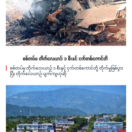
စစ်တပ်မှ တိုက်လေယာဉ် ၁ စီးနှင့် ငှက်တစ်ကောင်တို့ တိုက်မှုဖြစ်ပွား
ပြီး တိုက်လေယာဉ် ပျက်ကျဟုဆို