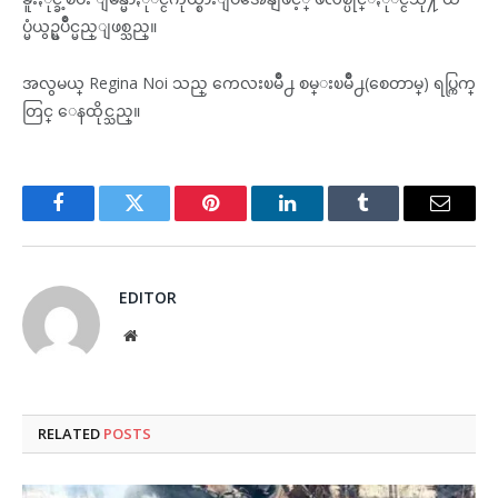
ပ္မံယွဥ္ၿပိဳင္မည္ျဖစ္သည္။
အလွမယ္ Regina Noi သည္ ကေလးၿမိဳ႕ စမ္းၿမိဳ႕(စေတာမ္) ရပ္ကြက္
တြင္ ေနထိုင္သည္။
Facebook
Twitter
Pinterest
LinkedIn
Tumblr
Email
EDITOR
Website
RELATED
POSTS