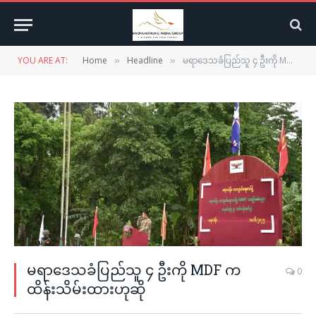
YOU ARE AT:
Home
Headline
မရာဒေသခံပြည်သူ ၄ ဦးကို MDF က ထိန်းသိမ်းထားဟုဆို
»
»
မရာဒေသခံပြည်သူ ၄ ဦးကို MDF က
0
ထိန်းသိမ်းထားဟုဆို