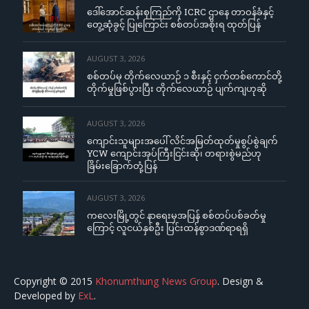
ဒေါ်အောင်ဆန်းစုကြည်ကို ICRC ဌာနေ တာဝန်ခံနှင့်
တွေ့ဆုံခွင့် ပြုကြောင်း စစ်တပ်အစိုးရ ထုတ်ပြန်
AUGUST 3, 2026
စစ်တပ်မှ တိုက်လေယာဉ် ၁ စီးနှင့် ငှက်တစ်ကောင်တို့
တိုက်မှုဖြစ်ပွားပြီး တိုက်လေယာဉ် ပျက်ကျဟုဆို
AUGUST 3, 2026
ကျောင်းသူများအပေါ် လိင်အမြတ်ထုတ်မှုစွပ်စွဲချက်
YCW ကျောင်းအုပ်ကြီးငြင်းဆို၊ တရားစွဲမည်ဟု
ခြိမ်းခြောက်တုံ့ပြန်
AUGUST 3, 2026
ကလေးမြို့တွင် နာရေးမှအပြန် စစ်တပ်ပစ်ခတ်မှု
ကြောင့် လူငယ်နှစ်ဦး ပြင်းထန်စွာဒဏ်ရာရရှိ
Copyright © 2015
Khonumthung News Group
. Design &
Developed by
ExL
.