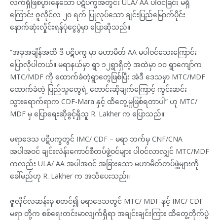
လက်ရှိဖြစ်ပွားနေသော ပဋိပက္ခအတွင်း ULA/ AA ပါဝင်ခြင်း မရှိ
ကြောင်း ဇူလိုင်လ ၂၀ ရက် ပြုလုပ်သော ချင်းပြည်မြောက်ပိုင်း
နောက်ဆုံးလှိုင်းရန်ပုံငွေပွဲမှာ ပြောဆိုသည်။
“အခုအချိန်အထိ ဒီ ပဋိပက္ခ မှာ မဟာမိတ် AA မပါဝင်သေးကြောင်း
ပြောလိုပါတယ်။ မရာနယ်မှာ ရွာ ၁၂ရွာရှိတဲ့ အထဲမှာ ၁၀ ရွာကျော်က
MTC/MDF ကို ထောက်ခံတဲ့ရွာတွေဖြစ်ပြီး အဲဒီ ဒေသမှာ MTC/MDF
ထောက်ခံတဲ့ ပြည်သူတွေရဲ့ တောင်းဆိုချက်ကြောင့် ကွင်းဆင်း
သွားရောက်ရာက CDF-Mara နှင့် ထိတွေ့မှုဖြစ်ရတာပါ” ဟု MTC/
MDF မှ ပြောရေးဆိုခွင့်ရှိသူ R. Lakher က ပြောသည်။
မရာဒေသ ပဋိပက္ခတွင် IMC/ CDF – မရာ ဘက်မှ CNF/CNA
အပါအဝင် ချင်းလဲန်းကောင်စီတပ်ဖွဲ့ဝင်များ ပါဝင်လာလျှင် MTC/MDF
ကလည်း ULA/ AA အပါအဝင် အခြားသော မဟာမိတ်တပ်ဖွဲ့များကို
ခေါ်မည်ဟု R. Lakher က အသိပေးသည်။
ဇူလိုင်လဆန်းမှ စတင်၍ မရာဒေသတွင် MTC/ MDF နှင့် IMC/ CDF –
မရာ တို့က စစ်ရေးတင်းမာလျက်ရှိရာ အချင်းချင်းကြား ထိတွေ့တိုက်ပွဲ