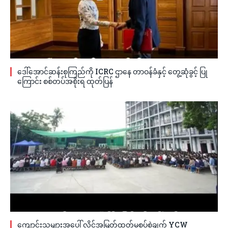
ဒေါ်အောင်ဆန်းစုကြည်ကို ICRC ဌာနေ တာဝန်ခံနှင့် တွေ့ဆုံခွင့် ပြု
ကြောင်း စစ်တပ်အစိုးရ ထုတ်ပြန်
ကျောင်းသူများအပေါ် လိင်အမြတ်ထုတ်မှုစွပ်စွဲချက် YCW