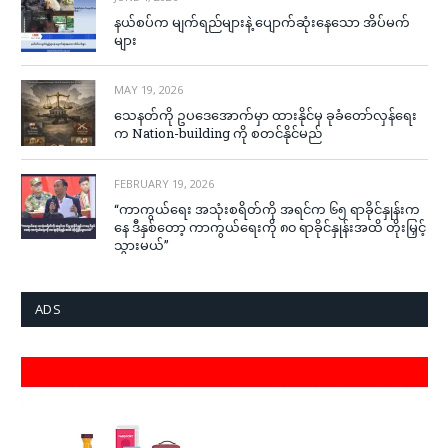
နယ်စပ်က မျက်ရည်များနဲ့ ပျောက်ဆုံးနေသော အိပ်မက်
များ
MAY 19, 2026
သေနတ်ကို ဥပဒေအောက်မှာ ထားနိုင်မှ ခုခံတော်လှန်ရေး
က Nation-building ကို စတင်နိုင်မည်
FEBRUARY 19, 2026
“ကာကွယ်ရေး အသုံးစရိတ်ကို အရင်က ၆၅ ရာခိုင်နှုန်းက
နေ ဒီနှစ်တော့ ကာကွယ်ရေးကို ၈၀ ရာခိုင်နှုန်းအထိ တိုးမြှင့်
သွားမယ်”
ADS