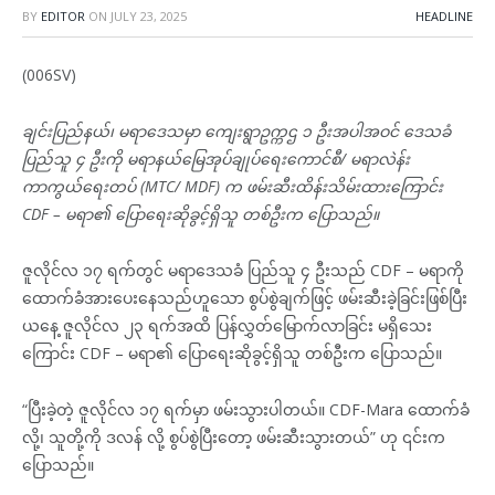
BY
EDITOR
ON
JULY 23, 2025
HEADLINE
(006SV)
ချင်းပြည်နယ်၊ မရာဒေသမှာ ကျေးရွာဥက္ကဌ ၁ ဦးအပါအဝင် ဒေသခံ
ပြည်သူ ၄ ဦးကို မရာနယ်မြေအုပ်ချုပ်ရေးကောင်စီ/ မရာလဲန်း
ကာကွယ်ရေးတပ် (MTC/ MDF) က ဖမ်းဆီးထိန်းသိမ်းထားကြောင်း
CDF – မရာ၏ ပြောရေးဆိုခွင့်ရှိသူ တစ်ဦးက ပြောသည်။
ဇူလိုင်လ ၁၇ ရက်တွင် မရာဒေသခံ ပြည်သူ ၄ ဦးသည် CDF – မရာကို
ထောက်ခံအားပေးနေသည်ဟူသော စွပ်စွဲချက်ဖြင့် ဖမ်းဆီးခဲ့ခြင်းဖြစ်ပြီး
ယနေ့ ဇူလိုင်လ ၂၃ ရက်အထိ ပြန်လွှတ်မြောက်လာခြင်း မရှိသေး
ကြောင်း CDF – မရာ၏ ပြောရေးဆိုခွင့်ရှိသူ တစ်ဦးက ပြောသည်။
“ပြီးခဲ့တဲ့ ဇူလိုင်လ ၁၇ ရက်မှာ ဖမ်းသွားပါတယ်။ CDF-Mara ထောက်ခံ
လို့၊ သူတို့ကို ဒလန် လို့ စွပ်စွဲပြီးတော့ ဖမ်းဆီးသွားတယ်” ဟု ၎င်းက
ပြောသည်။