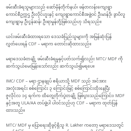
ဖမ်းဆီးခံရသူများသည် ဆော်မှိန်တိုက်နယ်၊ ဖန်တလန်းကျေးရွာ
ကောင်စီဥက္ကဌ ဦးလိုင်ဟူးနှင့်‌ ကျေးရွာကောင်စီအဖွဲ့ဝင် ဦးမာန်ဒို၊ ခွာပိလူ
ကျေးရွာမှ ဦးငွန်ဆန်၊ ဦးရာမှုန်တို့ဖြစ်သည်ဟု သိရသည်။
ယင်းဖမ်းဆီးခံထားရသော ဒေသခံပြည်သူများကို အမြန်ဆုံးပြန်
လွှတ်ပေးရန် CDF – မရာက တောင်းဆိုထားသည်။
မရာဒေသခံတချို့ ဖမ်းဆီးခံရမှုနှင့်ပတ်သက်၍လည်း MTC/ MDF ကို
ဆက်သွယ်မေးမြန်းသော်လည်း ဆက်သွယ်၍မရပေ။
IMC/ CDF – မရာ ဌာနချုပ် ဧရိယာသို့ MDF သည် အင်အား
အလုံးအရင်း စစ်ကြောင်း ၃ ကြောင်းဖြင့် စစ်ကြောင်းထိုးနေပြီး
ဇူလိုင်လ ၁၄ ရက်က ထိတွေ့တိုက်ပွဲတချို့ ဖြစ်ပွားသည်ကြောင်း၊ MDF
နှင့်အတူ ULA/AA တပ်ဖွဲ့ပါ ပါဝင်သည်ဟု CDF – မရာက ထုတ်ပြန်
ထားသည်။
MTC/ MDF မှ ပြောရေးဆိုခွင့်ရှိသူ R. Lakher ကတော့ မရာဒေသတွင်