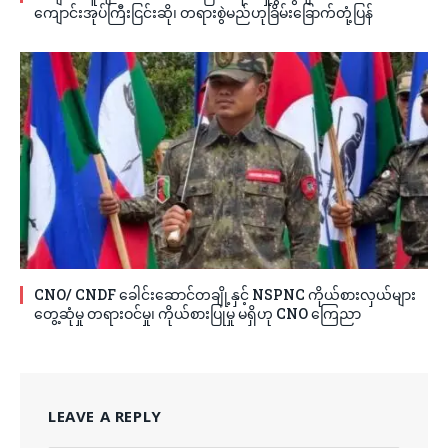
ကျောင်းအုပ်ကြီးငြင်းဆို၊ တရားစွဲမည်ဟုခြိမ်းခြောက်တုံ့ပြန်
CNO/ CNDF ခေါင်းဆောင်တချို့နှင့် NSPNC ကိုယ်စားလှယ်များ
တွေ့ဆုံမှု တရားဝင်မှု၊ ကိုယ်စားပြုမှု မရှိဟု CNO ကြေညာ
LEAVE A REPLY