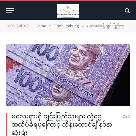
YOU ARE AT:
Home
Khonumthung
မလေးရှားရှိ ချင်းပြည်သူများ လွှဲငွေ အလိမ်ခံရမှုကြောင့် သိန်းထောင်ချီ နစ်နာဆုံးရှုံး
»
»
မလေးရှားရှိ ချင်းပြည်သူများ လွှဲငွေ
0
အလိမ်ခံရမှုကြောင့် သိန်းထောင်ချီ နစ်နာ
ဆုံးရှုံး