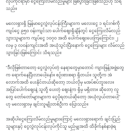
လုပ်ကိုင်ရာမှာ ငွေကြေးလိမ်လည်မှုများ ဖြစ်ပွားခြင်းဖြစ်သည်ဟု သိရ
သည်။
မလေးရှားရှိ မြန်မာငွေလွှဲလုပ်ငန်းကြီးများက မလေးငွေ ၁ ရင်းဂစ်ကို
ကျပ်ငွေ ၉၅၀ ဝန်းကျင်သာ ပေါက်ဈေးရှိချိန်တွင် ငွေကြေးလိမ်လည်
သွားသူများက ကျပ်ငွေ ၁၀၇၀ အထိ ပေါက်ဈေးပေးကြကြောင်း၊ ၂
လမှ ၃ လဝန်းကျင်းအထိ အယုံသွင်းပြီးနောက် ငွေကြေးများ လိမ်လည်
သွားခြင်းဖြစ်ကြောင်း သိရသည်။
“ဒီလိုဖြစ်တာတော့ ငွေလွှဲလုပ်တဲ့ နေရာတွေမှာတောင် ကျားဖြန့်အဖွဲ့တွေ
က ရောက်နေပြီးလာပေါ့နော်။ စဉ်းစားစရာ ရှိတယ်။ သူတို့က အဲ
လောက်အထိ ပေးနိုင်တယ်ဆိုတော့ ဘယ်လိုမှ မအပ်စပ်ဘူးလေ။
အပြင်ပေါက်ဈေးနဲ့ သူတို့ ပေးတဲ့ ဈေးနဲ့က ရှိမှ မရှိတာ။ ဆိုတော့ လူ
တွေ တော်တော်များများက ငွေပိုရတယ်ဆိုတော့ အယုံလွယ်တာပေါ့”
ဟု မလေးရှားမှ ချင်းလူမျိုးတစ်ဦးက ပြောသည်။
အဆိုပါငွေကြေးလိမ်လည်မှုများကြောင့် မလေးရှားရောက် ချင်းပြည်
သူများနှင့် ငွေလွှဲလုပ်ငန်းလုပ်ကိုင်သူ မည်မျှအထိ ထိခိုက်နစ်နာခဲ့ရ