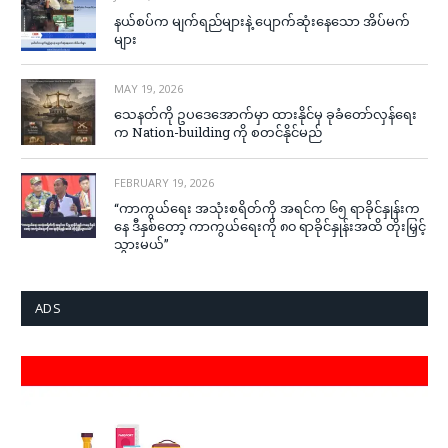
နယ်စပ်က မျက်ရည်များနဲ့ ပျောက်ဆုံးနေသော အိပ်မက်
များ
MAY 19, 2026
သေနတ်ကို ဥပဒေအောက်မှာ ထားနိုင်မှ ခုခံတော်လှန်ရေး
က Nation-building ကို စတင်နိုင်မည်
FEBRUARY 19, 2026
“ကာကွယ်ရေး အသုံးစရိတ်ကို အရင်က ၆၅ ရာခိုင်နှုန်းက
နေ ဒီနှစ်တော့ ကာကွယ်ရေးကို ၈၀ ရာခိုင်နှုန်းအထိ တိုးမြှင့်
သွားမယ်”
ADS