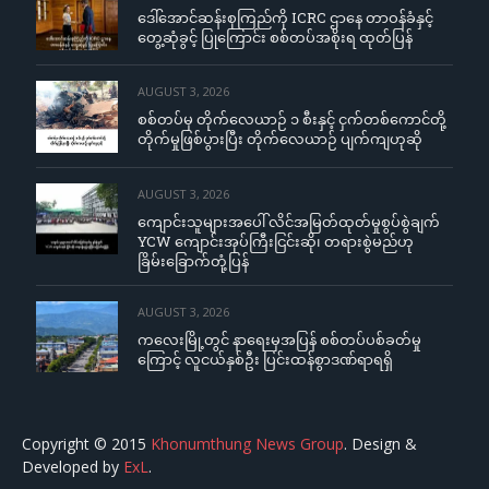
ဒေါ်အောင်ဆန်းစုကြည်ကို ICRC ဌာနေ တာဝန်ခံနှင့်
တွေ့ဆုံခွင့် ပြုကြောင်း စစ်တပ်အစိုးရ ထုတ်ပြန်
AUGUST 3, 2026
စစ်တပ်မှ တိုက်လေယာဉ် ၁ စီးနှင့် ငှက်တစ်ကောင်တို့
တိုက်မှုဖြစ်ပွားပြီး တိုက်လေယာဉ် ပျက်ကျဟုဆို
AUGUST 3, 2026
ကျောင်းသူများအပေါ် လိင်အမြတ်ထုတ်မှုစွပ်စွဲချက်
YCW ကျောင်းအုပ်ကြီးငြင်းဆို၊ တရားစွဲမည်ဟု
ခြိမ်းခြောက်တုံ့ပြန်
AUGUST 3, 2026
ကလေးမြို့တွင် နာရေးမှအပြန် စစ်တပ်ပစ်ခတ်မှု
ကြောင့် လူငယ်နှစ်ဦး ပြင်းထန်စွာဒဏ်ရာရရှိ
Copyright © 2015
Khonumthung News Group
. Design &
Developed by
ExL
.