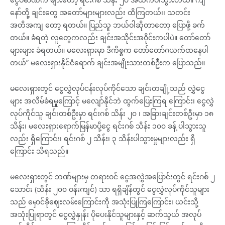
နော်တို့ ချင်းတွေ အတော်များများလည်း ထိကြတယ်၊၊ သတင်း
အတိအကျ တော့ ရတယ်။ ပြည်သူ ဘယ်ဝါဆိုတာတော့ ပြောဖို့ ခက်
တယ်။ ခံရတဲ့ လူတွေကလည်း ချင်းအသိုင်းအဝိုင်းကပါပဲ။ တော်တော်
များများ ခံရတယ်။ မလေးရှားမှာ ဒီကိစ္စက တော်တော်ဂယက်ထနေပါ
တယ်” မလေးရှားနိုင်ငံရောက် ချင်းအမျိုးသားတစ်ဦးက ပြောသည်။
မလေးရှားတွင် ငွေလွှဲလုပ်ငန်းလုပ်ကိုင်သော ချင်းတချို့သည် လွှဲငွေ
များ အလိမ်ခံရမှုကြောင့် မလျော်နိုင်ဘဲ ထွက်ပြေးကြရ ကြောင်း၊ ငွေလွှဲ
လုပ်ကိုင်သူ ချင်းတစ်ဦးမှာ ရင်းဂစ် သိန်း ၂၀ ၊ အခြားချင်းတစ်ဦးမှာ ၁၈
သိန်း၊ မလေးရှားရောက်မြန်မာပို့ငွေ ရင်းဂစ် သိန်း ၁၀၀ ခန့် ပါသွားသူ
လည်း ရှိကြောင်း၊ ရင်းဂစ် ၂ သိန်း၊ ၃ သိန်းပါသွားမှုများလည်း ရှိ
ကြောင်း သိရသည်။
မလေးရှားတွင် ဘဏ်များမှ တရားဝင် ငွေအလွှဲအပြောင်းတွင် ရင်းဂစ် ၂
သောင်း (သိန်း ၂၀၀ ဝန်းကျင်) သာ ရရှိချိန်တွင် ငွေလွှဲလုပ်ကိုင်သူများ
သည် မှောင်ခိုဈေးလမ်းကြောင်းကို အသုံးပြုကြကြောင်း၊ ယင်းသို့
အသုံးပြုရာတွင် ငွေလွှဲနှုန်း ပိုပေးနိုင်သူများနှင့် ဆက်သွယ် အလုပ်