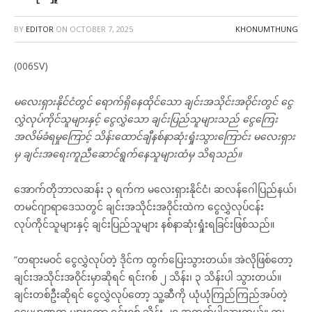
BY
EDITOR
ON
OCTOBER 7, 2025
KHONUMTHUNG
(006SV)
မလေးရှားနိုင်ငံတွင် ရောက်ရှိနေထိုင်သော ချင်းအသိုင်းအဝိုင်းတွင် ငွေ
လွှဲလုပ်ကိုင်သူများနှင့် ငွေလွှဲသော ချင်းပြည်သူများသည် ငွေကြေး
အလိမ်ခံရမှုကြောင့် သိန်းထောင်ချီနစ်နာဆုံးရှုံးသွားကြောင်း မလေးရှား
မှ ချင်းအရေးကူညီဆောင်ရွက်နေသူများထံမှ သိရသည်။
အောက်တိုဘာလဆန်း ၃ ရက်က မလေးရှားနိုင်ငံ၊ ဆလန်ဂေါပြည်နယ်၊
တမင်ဂျာရာဒေသတွင် ချင်းအသိုင်းအဝိုင်းထဲက ငွေလွှဲလုပ်ငန်း
လုပ်ကိုင်သူများနှင့် ချင်းပြည်သူများ နစ်နာဆုံးရှုံးရခြင်းဖြစ်သည်။
“တရားမဝင် ငွေလွှဲလုပ်တဲ့ ဒိုင်က ထွက်ပြေးသွားတယ်။ အဲလိုဖြစ်တော့
ချင်းအသိုင်းအဝိုင်းမှာဆိုရင် ရင်းဂစ် ၂ သိန်း၊ ၃ သိန်းပါ သွားတယ်။
ချင်းတစ်ဦးဆိုရင် ငွေလွှဲလုပ်တော့ သူ့ဆီကို ယုံယုံကြည်ကြည်အပ်တဲ့
ငွေပမာဏက များတော့ ရင်းဂစ် သိန်း ၂၀ အထက်ပါသွားတယ်။ ကျ