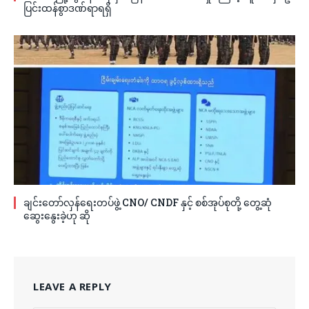
ပြင်းထန်စွာဒဏ်ရာရရှိ
ချင်းတော်လှန်ရေးတပ်ဖွဲ့ CNO/ CNDF နှင့် စစ်အုပ်စုတို့ တွေ့ဆုံ
ဆွေးနွေးခဲ့ဟု ဆို
LEAVE A REPLY