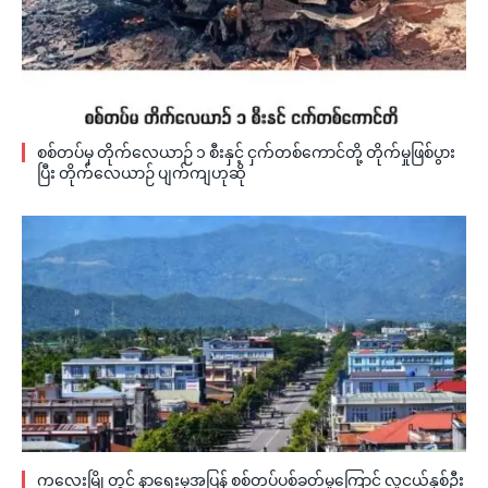
စစ်တပ်မှ တိုက်လေယာဉ် ၁ စီးနှင့် ငှက်တစ်ကောင်တို့ တိုက်မှုဖြစ်ပွား
ပြီး တိုက်လေယာဉ် ပျက်ကျဟုဆို
ကလေးမြို့တွင် နာရေးမှအပြန် စစ်တပ်ပစ်ခတ်မှုကြောင့် လူငယ်နှစ်ဦး