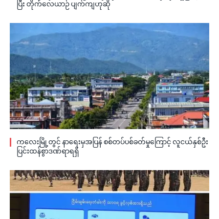
ပြီး တိုက်လေယာဉ် ပျက်ကျဟုဆို
ကလေးမြို့တွင် နာရေးမှအပြန် စစ်တပ်ပစ်ခတ်မှုကြောင့် လူငယ်နှစ်ဦး
ပြင်းထန်စွာဒဏ်ရာရရှိ