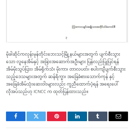
မိုခါဆိုင်ကလုန်းမုန်တိုင်းဘေးသင့်မြို့နယ်များအတွက် ပျက်စီးသွား
သော လူနေအိမ်နှင့် အခြားအဆောက်အဦးများ ပြန်လည်ပြုပြင်ရန်
အိမ်မိုးသွပ်ပြား၊ အိမ်ရိုက်သံ၊ မိုးကာ၊ တာလပတ်၊ စပါးကျီပျက်စီးသွား
သည့်ဒေသများအတွက် ဆန်ရိက္ခာ၊ အခြေခံစားသောက်ကုန် နှင့်
အခြေခံအိမ်သုံးဆေးဝါးများလည်း ကူညီထောက်ပံ့ရန် အရေးပေါ်
လိုအပ်သည်ဟု ICNCC က ထုတ်ပြန်ထားသည်။
Facebook
Twitter
Pinterest
LinkedIn
Tumblr
Email