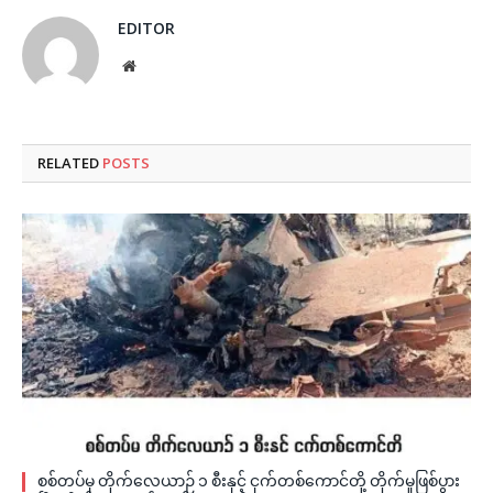
EDITOR
Website
RELATED
POSTS
စစ်တပ်မှ တိုက်လေယာဉ် ၁ စီးနှင့် ငှက်တစ်ကောင်တို့ တိုက်မှုဖြစ်ပွား