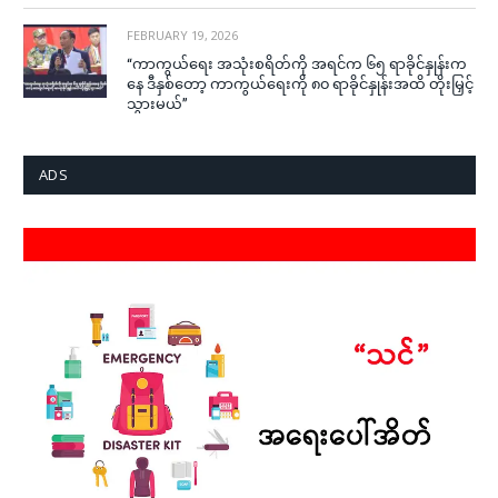
FEBRUARY 19, 2026
“ကာကွယ်ရေး အသုံးစရိတ်ကို အရင်က ၆၅ ရာခိုင်နှုန်းက
နေ ဒီနှစ်တော့ ကာကွယ်ရေးကို ၈၀ ရာခိုင်နှုန်းအထိ တိုးမြှင့်
သွားမယ်”
ADS