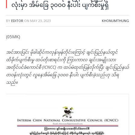
လုံးမှာ အိမ်ခြေ ၃၀၀၀ နီးပါး ပျက်စီးမှုရှိ
BY
EDITOR
ON
MAY 23, 2023
KHONUMTHUNG
(05MK)
အင်အားပြင်း မိုခါဆိုင်ကလုန်းမုန်တိုင်းကြောင့် ချင်းပြည်နယ်တွင်
ထိခိုက်ပျက်စီးမှု ထပ်တိုးစာရင်းကို ကြားကာလ ချင်းအမျိုးသား
အတိုင်ပင်ခံကောင်စီ (ICNCC) က ထပ်မံထုတ်ပြန်လိုက်ပြီး ချင်းပြည်နယ်
တဝန်းလုံးတွင် လူနေအိမ်ခြေ ၃၀၀၀ နီးပါး ပျက်စီးခဲ့သည်ဟု သိရ
သည်။