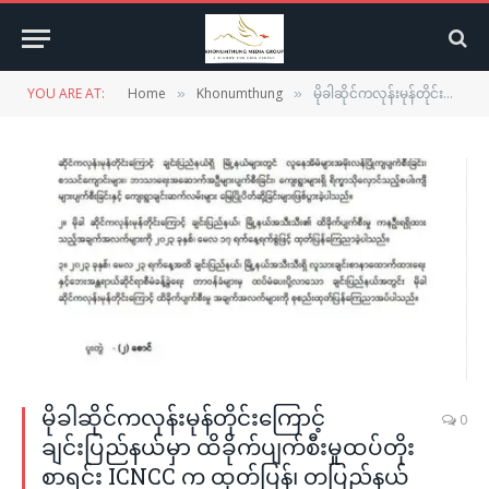
YOU ARE AT:
Home
Khonumthung
မိုခါဆိုင်ကလုန်းမုန်တိုင်းကြောင့် ချင်းပြည်နယ်မှာ ထိခိုက်ပျက်စီးမှုထပ်တိုးစာရင်း ICNCC က ထုတ်ပြန်၊ တပြည်နယ်လုံးမှာ အိမ်ခြေ ၃၀၀၀ နီးပါး ပျက်စီးမှုရှိ
»
»
မိုခါဆိုင်ကလုန်းမုန်တိုင်းကြောင့်
0
ချင်းပြည်နယ်မှာ ထိခိုက်ပျက်စီးမှုထပ်တိုး
စာရင်း ICNCC က ထုတ်ပြန်၊ တပြည်နယ်