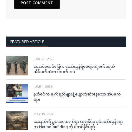
FEATURED ARTICLE
JUNE 26, 2026
တောင်ဇလပ်မြေက တော်လှန်ရဲမေများရဲ့ဖက်ဒရယ်
အိပ်မက်ထဲက အခက်အခဲ
JUNE 4, 2026
နယ်စပ်က မျက်ရည်များနဲ့ ပျောက်ဆုံးနေသော အိပ်မက်
များ
MAY 19, 2026
သေနတ်ကို ဥပဒေအောက်မှာ ထားနိုင်မှ ခုခံတော်လှန်ရေး
က Nation-building ကို စတင်နိုင်မည်