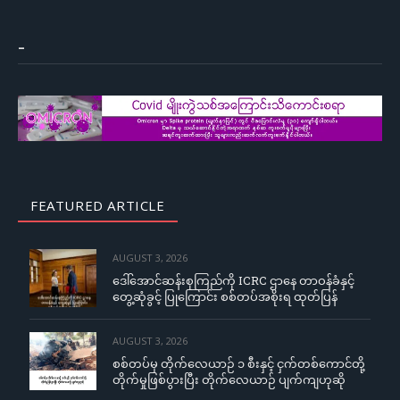
–
FEATURED ARTICLE
AUGUST 3, 2026
ဒေါ်အောင်ဆန်းစုကြည်ကို ICRC ဌာနေ တာဝန်ခံနှင့်
တွေ့ဆုံခွင့် ပြုကြောင်း စစ်တပ်အစိုးရ ထုတ်ပြန်
AUGUST 3, 2026
စစ်တပ်မှ တိုက်လေယာဉ် ၁ စီးနှင့် ငှက်တစ်ကောင်တို့
တိုက်မှုဖြစ်ပွားပြီး တိုက်လေယာဉ် ပျက်ကျဟုဆို