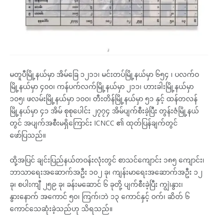
မတူပီမြို့နယ်မှာ အိမ်ခြေ ၁၂၁၁၊ မင်းတပ်မြို့နယ်မှာ ၆၅၄ ၊ ပလက်ဝ
မြို့နယ်မှာ ၄၀၀၊ ကန်ပက်လက်မြို့နယ်မှာ ၂၁၁၊ ဟားခါးမြို့နယ်မှာ
၁၀၅၊ ဖလမ်းမြို့နယ်မှာ ၁၀၀၊ တီးတိန်မြို့နယ်မှာ ၅၁ နှင့် ထန်တလန်
မြို့နယ်မှာ ၄၁ အိမ် စုစုပေါင်း ၂၇၇၄ အိမ်ပျက်စီးခဲ့ပြီး တွန်းဇံမြို့နယ်
တွင် အပျက်အစီးမရှိကြောင်း ICNCC ၏ ထုတ်ပြန်ချက်တွင်
ဖော်ပြသည်။
ထို့အပြင် ချင်းပြည်နယ်တဝန်းလုံးတွင် စာသင်ကျောင်း ၁၈၅ ကျောင်း၊
ဘာသာရေးအဆောက်အဦး ၁၀၂ ခု၊ ကျန်းမာရေးအဆောက်အဦး ၁၂
ခု၊ စပါးကျီ ၂၅၉ ခု၊ ခန်းမဆောင် ၆ ခုတို့ ပျက်စီးခဲ့ပြီး ကျွဲ၊နွား၊
နွားနောက် အကောင် ၅၀၊ ကြက်၊ဘဲ ၁၃ ကောင်နှင့် ဝက်၊ ဆိတ် ၆
ကောင်သေဆုံးခဲ့သည်ဟု သိရသည်။