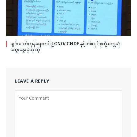
ချင်းတော်လှန်ရေးတပ်ဖွဲ့ CNO/ CNDF နှင့် စစ်အုပ်စုတို့ တွေ့ဆုံ
ဆွေးနွေးခဲ့ဟု ဆို
LEAVE A REPLY