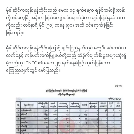
မိုခါဆိုင်ကလုန်းမုန်တိုင်းသည် မေလ ၁၄ ရက်နေ့က ရခိုင်ကမ်းရိုးတန်း
ကို စစ်တွေမြို့အနီးက ဖြတ်ကျော်ဝင်ရောက်ခဲ့ကာ ချင်းပြည်နယ်ဘက်
ကိုလည်း တစ်နာရီ မိုင် (၅၀) ကနေ (၇၀) အထိ ဝင်ရောက်ခဲ့ခြင်း
ဖြစ်သည်။
မိုခါဆိုင်ကလုန်းမုန်တိုင်းကြောင့် ချင်းပြည်နယ်တွင် မတူပီ၊ မင်းတပ်၊ ပ
လက်ဝနှင့် ကန်ပက်လက်မြို့နယ်တို့သည် ထိခိုက်ပျက်စီးမှုအများဆုံးရှိ
ခဲ့သည်ဟု ICNCC ၏ မေလ ၂၃ ရက်နေ့စွဲဖြင့် ထုတ်ပြန်သော
ကြေညာချက်တွင် ဖော်ပြသည်။