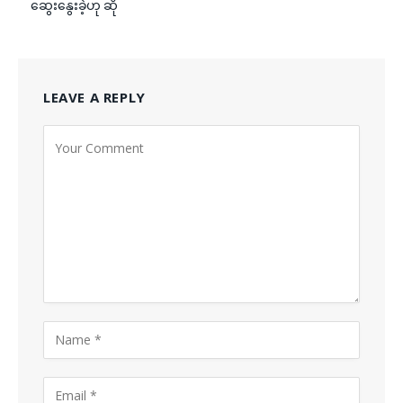
ဆွေးနွေးခဲ့ဟု ဆို
LEAVE A REPLY