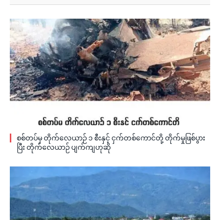
စစ်တပ်မှ တိုက်လေယာဉ် ၁ စီးနှင့် ငှက်တစ်ကောင်တို့ တိုက်မှုဖြစ်ပွား
ပြီး တိုက်လေယာဉ် ပျက်ကျဟုဆို