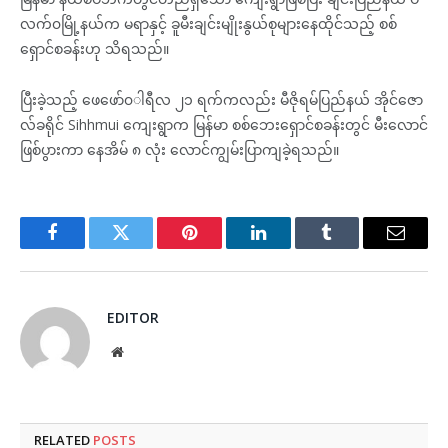
လက်၀မြို့နယ်က မရာနှင့် ခူမီးချင်းမျိုးနွယ်စုများနေထိုင်သည့် စစ်
ရှောင်စခန်းဟု သိရသည်။
ပြီးခဲ့သည့် ဖေဖော်၀◌ါရီလ ၂၁ ရက်ကလည်း မီဇိုရမ်ပြည်နယ် အိုင်ဇော
လ်ခရိုင် Sihhmui ကျေးရွာက မြန်မာ စစ်ဘေးရှောင်စခန်းတွင် မီးလောင်
ဖြစ်ပွားကာ နေအိမ် ၈ လုံး လောင်ကျွမ်းပြာကျခဲ့ရသည်။
Facebook
Twitter
Pinterest
LinkedIn
Tumblr
Email
EDITOR
Website
RELATED
POSTS