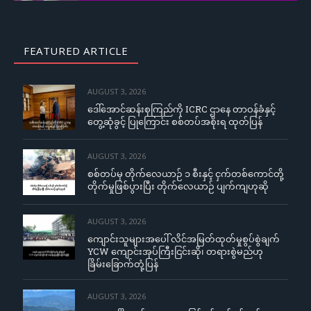
FEATURED ARTICLE
AUGUST 3, 2026
ဒေါ်အောင်ဆန်းစုကြည်ကို ICRC ဌာနေ တာဝန်ခံနှင့်
တွေ့ဆုံခွင့် ပြုကြောင်း စစ်တပ်အစိုးရ ထုတ်ပြန်
AUGUST 3, 2026
စစ်တပ်မှ တိုက်လေယာဉ် ၁ စီးနှင့် ငှက်တစ်ကောင်တို့
တိုက်မှုဖြစ်ပွားပြီး တိုက်လေယာဉ် ပျက်ကျဟုဆို
AUGUST 3, 2026
ကျောင်းသူများအပေါ် လိင်အမြတ်ထုတ်မှုစွပ်စွဲချက်
YCW ကျောင်းအုပ်ကြီးငြင်းဆို၊ တရားစွဲမည်ဟု
ခြိမ်းခြောက်တုံ့ပြန်
AUGUST 3, 2026