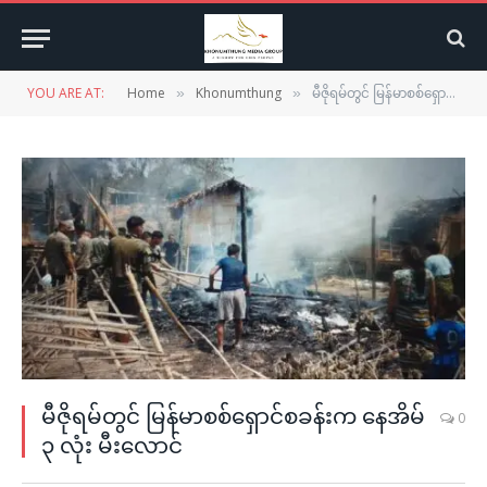
YOU ARE AT:
Home
Khonumthung
မီဇိုရမ်တွင် မြန်မာစစ်ရှောင်စခန်းက နေအိမ် ၃ လုံး မီးလောင်
»
»
မီဇိုရမ်တွင် မြန်မာစစ်ရှောင်စခန်းက နေအိမ်
0
၃ လုံး မီးလောင်