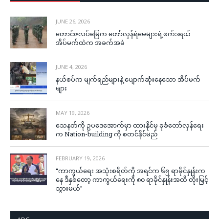
JUNE 26, 2026
တောင်ဇလပ်မြေက တော်လှန်ရဲမေများရဲ့ဖက်ဒရယ်
အိပ်မက်ထဲက အခက်အခဲ
JUNE 4, 2026
နယ်စပ်က မျက်ရည်များနဲ့ ပျောက်ဆုံးနေသော အိပ်မက်
များ
MAY 19, 2026
သေနတ်ကို ဥပဒေအောက်မှာ ထားနိုင်မှ ခုခံတော်လှန်ရေး
က Nation-building ကို စတင်နိုင်မည်
FEBRUARY 19, 2026
“ကာကွယ်ရေး အသုံးစရိတ်ကို အရင်က ၆၅ ရာခိုင်နှုန်းက
နေ ဒီနှစ်တော့ ကာကွယ်ရေးကို ၈၀ ရာခိုင်နှုန်းအထိ တိုးမြှင့်
သွားမယ်”