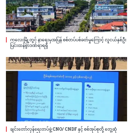
ကလေးမြို့တွင် နာရေးမှအပြန် စစ်တပ်ပစ်ခတ်မှုကြောင့် လူငယ်နှစ်ဦး
ပြင်းထန်စွာဒဏ်ရာရရှိ
ချင်းတော်လှန်ရေးတပ်ဖွဲ့ CNO/ CNDF နှင့် စစ်အုပ်စုတို့ တွေ့ဆုံ