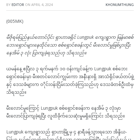
BY
EDITOR
ON
APRIL 4, 2024
KHONUMTHUNG
(005MK)
မီဇိုရမ်ပြည်နယ်တောင်ပိုင်း ရှာဟာခရိုင် Lungpuk ကျေးရွာက မြန်မာစစ်
ဘေးရှောင်များနေထိုင်သော စစ်ရှောင်စခန်းတွင် မီးလောင်မှုဖြစ်ပွားပြီး
နေအိမ် ၃ လုံး ပြာကျခဲ့ရသည်ဟု သိရသည်။
ယမန်နေ့ ဧပြီလ ၃ ရက်မနက် ၁၀ ၀န်းကျင်ခန့်က Lungpuk စစ်ဘေး
ရှောင်စခန်းမှာ မီးစတင်လောင်ကျွမ်းကာ အနီးနားရှိ အာသံရိုင်ဖယ်တပ်ဖွဲ့
နှင့် ဒေသခံများက ၀◌ိုင်း၀န်းငြိမ်းသတ်ခဲ့ကြသည်ဟု ဒေသခံတစ်ဦးထံမှ
သိရသည်။
မီးလောင်မှုကြောင့် Lungpuk စစ်ရှောင်စခန်းက နေအိမ် ၃ လုံးမှာ
မီးလောင်ပြာကျခဲ့ရပြီး လူထိခိုက်သေဆုံးမှုမရှိကြောင်း သိရသည်။
Lungpuk ကျေးရွာသည် ရှာဟာမြို့မှ ၄ နာရီခန့်သွားရသော အိန္ဒိယ-
မြန်မာ နယ်စပ်ဘက်တွင်တည်ရှိသော ကျေးရွာဖြစ်ပြီး ချင်းပြည်နယ် ပ