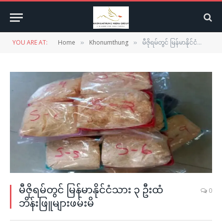
YOU ARE AT:
Home
Khonumthung
မီဇိုရမ်တွင် မြန်မာနိုင်ငံသား ၃ ဦးထံ ဘိန်းဖြူများဖမ်းမိ
»
»
မီဇိုရမ်တွင် မြန်မာနိုင်ငံသား ၃ ဦးထံ
0
ဘိန်းဖြူများဖမ်းမိ