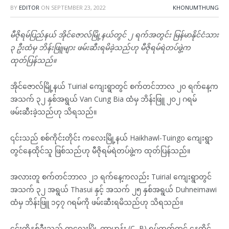
BY
EDITOR
ON
SEPTEMBER 23, 2022
KHONUMTHUNG
မီဇိုရမ်ပြည်နယ် အိုင်ဇောလ်မြို့နယ်တွင် ၂ ရက်အတွင်း မြန်မာနိုင်ငံသား
၃ ဦးထံမှ ဘိန်းဖြူများ ဖမ်းဆီးရမိခဲ့သည်ဟု မီဇိုရမ်ရဲတပ်ဖွဲ့က
ထုတ်ပြန်သည်။
အိုင်ဇောလ်မြို့နယ် Tuirial ကျေးရွာတွင် စက်တင်ဘာလ ၂၀ ရက်နေ့က
အသက် ၃၂ နှစ်အရွယ် Van Cung Bia ထံမှ ဘိန်းဖြူ ၂၀၂ ဂရမ်
ဖမ်းဆီးခဲ့သည်ဟု သိရသည်။
၎င်းသည် စစ်ကိုင်းတိုင်း ကလေးမြို့နယ် Haikhawl-Tuingo ကျေးရွာ
တွင်နေထိုင်သူ ဖြစ်သည်ဟု မီဇိုရမ်ရဲတပ်ဖွဲ့က ထုတ်ပြန်သည်။
အလားတူ စက်တင်ဘာလ ၂၁ ရက်နေ့ကလည်း Tuirial ကျေးရွာတွင်
အသက် ၃၂ အရွယ် Thasui နှင့် အသက် ၂၅ နှစ်အရွယ် Duhneimawi
ထံမှ ဘိန်းဖြူ ၁၄၇ ဂရမ်ကို ဖမ်းဆီးရမိသည်ဟု သိရသည်။
၎င်းတို့နှစ်ဦးသည် ကလေးမြို့ တာဟန်း (C, B) ရပ်ကွက်တွင် နေထိုင်