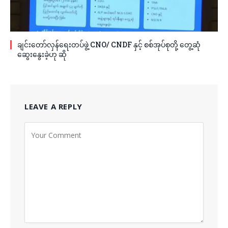
ချင်းတော်လှန်ရေးတပ်ဖွဲ့ CNO/ CNDF နှင့် စစ်အုပ်စုတို့ တွေ့ဆုံ
ဆွေးနွေးခဲ့ဟု ဆို
LEAVE A REPLY