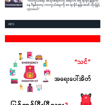
“ကာကွယ်ရေး အသုံးစရိတ်ကို အရင်က ၆၅ ရာခိုင်နှုန်းက
နေ ဒီနှစ်တော့ ကာကွယ်ရေးကို ၈၀ ရာခိုင်နှုန်းအထိ တိုးမြှင့်
သွားမယ်”
ADS