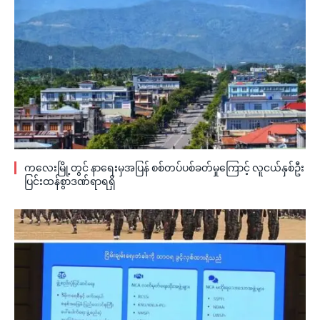
ကလေးမြို့တွင် နာရေးမှအပြန် စစ်တပ်ပစ်ခတ်မှုကြောင့် လူငယ်နှစ်ဦး
ပြင်းထန်စွာဒဏ်ရာရရှိ