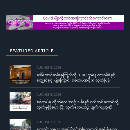
FEATURED ARTICLE
AUGUST 3, 2026
ဒေါ်အောင်ဆန်းစုကြည်ကို ICRC ဌာနေ တာဝန်ခံနှင့်
တွေ့ဆုံခွင့် ပြုကြောင်း စစ်တပ်အစိုးရ ထုတ်ပြန်
AUGUST 3, 2026
စစ်တပ်မှ တိုက်လေယာဉ် ၁ စီးနှင့် ငှက်တစ်ကောင်တို့
တိုက်မှုဖြစ်ပွားပြီး တိုက်လေယာဉ် ပျက်ကျဟုဆို
AUGUST 3, 2026
ကျောင်းသူများအပေါ် လိင်အမြတ်ထုတ်မှုစွပ်စွဲချက်