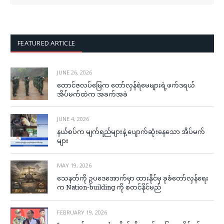
FEATURED ARTICLE
JUNE 26, 2026
တောင်ဇလပ်မြေက တော်လှန်ရဲမေများရဲ့ဖက်ဒရယ်
အိပ်မက်ထဲက အခက်အခဲ
JUNE 4, 2026
နယ်စပ်က မျက်ရည်များနဲ့ ပျောက်ဆုံးနေသော အိပ်မက်
များ
MAY 19, 2026
သေနတ်ကို ဥပဒေအောက်မှာ ထားနိုင်မှ ခုခံတော်လှန်ရေး
က Nation-building ကို စတင်နိုင်မည်
FEBRUARY 19, 2026