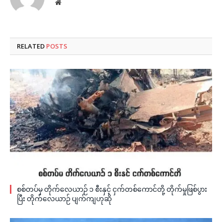
Website
RELATED
POSTS
စစ်တပ်မှ တိုက်လေယာဉ် ၁ စီးနှင့် ငှက်တစ်ကောင်တို့ တိုက်မှုဖြစ်ပွား
ပြီး တိုက်လေယာဉ် ပျက်ကျဟုဆို