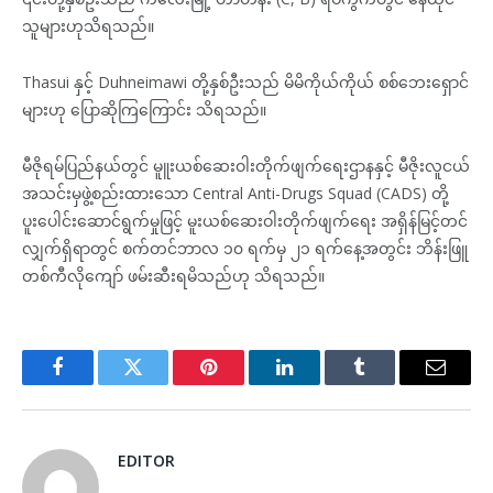
သူများဟုသိရသည်။
Thasui နှင့် Duhneimawi တို့နှစ်ဦးသည် မိမိကိုယ်ကိုယ် စစ်ဘေးရှောင်
များဟု ပြောဆိုကြကြောင်း သိရသည်။
မီဇိုရမ်ပြည်နယ်တွင် မူူးယစ်ဆေးဝါးတိုက်ဖျက်ရေးဌာနနှင့် မီဇိုးလူငယ်
အသင်းမှဖွဲ့စည်းထားသော Central Anti-Drugs Squad (CADS) တို့
ပူးပေါင်းဆောင်ရွက်မှုဖြင့် မူးယစ်ဆေးဝါးတိုက်ဖျက်ရေး အရှိန်မြင့်တင်
လျှက်ရှိရာတွင် စက်တင်ဘာလ ၁၀ ရက်မှ ၂၁ ရက်နေ့အတွင်း ဘိန်းဖြူ
တစ်ကီလိုကျော် ဖမ်းဆီးရမိသည်ဟု သိရသည်။
Facebook
Twitter
Pinterest
LinkedIn
Tumblr
Email
EDITOR