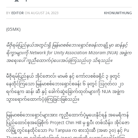
BY
EDITOR
ON
AUGUST 24, 2023
KHONUMTHUNG
(05MK)
မီဇိုရမ်ပြည်နယ်အတွင်းရှိ မြန်မာစစ်ဘေးရှောင်စခန်းတချို့မှာ ဆန်နှင့်
ရိက္ခာများကို Network for Unity Association Mizoram (NUA) အဖွဲ့က
အရေးပေါ် ကူညီထောက်ပံ့ပေးအပ်ခဲ့ကြသည်ဟု သိရသည်။
မီဇိုရမ်ပြည်နယ် အိုင်ဇောလ်၊ မာမစ် နှင့် ကော်လစစ်ခရိုင် ၃ ခုတွင်
နေထိုင်ကြသော မြန်မာစစ်ဘေးရှောင်စခန်း ၆ ခုတွင် ဩဂုတ်လ ၂၁
ရက်နေ့က ဆန်၊ ဆီ နှင့် ခေါက်ဆွဲခြောက်ထုတ်များကို NUA အဖွဲ့က
သွားရောက်ထောက်ပံ့ခဲ့ကြခြင်းဖြစ်သည်။
မြန်မာစစ်ဘေးရှောင်များအား ကူညီထောက်ပံ့မှုပေးနိုင်ရန် အမေရိကန်
ပြည်ထောင်စုအခြေစိုက် Project Chin Hill မှ ရူပီး တစ်သိန်း၊ အိုင်ဇော
လ်မြို့တွင်နေထိုင်သော Pu Tanpuia က စားသုံးဆီ (အဖာ ၃၀) နှင့် Pu
Tluanga က ခေါက်ဆွဲခြောက် (၃၅၀) ထုတ်တို့ ပေးအပ်လှူဒါန်းခဲ့ကြ