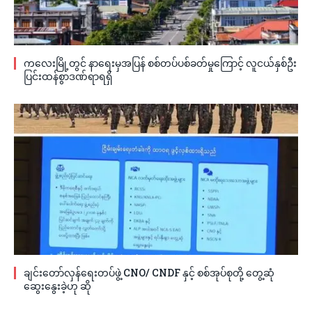
ကလေးမြို့တွင် နာရေးမှအပြန် စစ်တပ်ပစ်ခတ်မှုကြောင့် လူငယ်နှစ်ဦး
ပြင်းထန်စွာဒဏ်ရာရရှိ
ချင်းတော်လှန်ရေးတပ်ဖွဲ့ CNO/ CNDF နှင့် စစ်အုပ်စုတို့ တွေ့ဆုံ
ဆွေးနွေးခဲ့ဟု ဆို