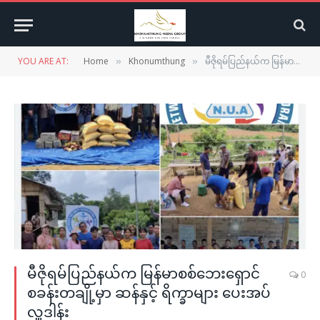
YOU ARE AT:
Home
Khonumthung
မီဇိုရမ်ပြည်နယ်က မြန်မာစစ်ဘေးရှောင်စခန်းတချို့မှာ ဆန်နှင့် ရိက္ခာများ ပေးအပ်လှူဒါန်း
»
»
မီဇိုရမ်ပြည်နယ်က မြန်မာစစ်ဘေးရှောင်
0
စခန်းတချို့မှာ ဆန်နှင့် ရိက္ခာများ ပေးအပ်
လှူဒါန်း