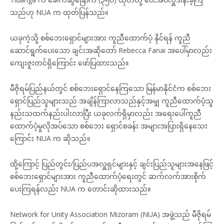
သည်ဟု NUA က ထုတ်ပြန်သည်။
ယခုကဲ့သို့ စစ်ဘေးရှောင်များအား ကူညီထောက်ပံ့ နိုင်ရန် ကူညီ
ဆောင်ရွက်ပေးသော ချင်းအဆိုတော် Rebecca Fanai အပေါ်မှာလည်း
ကျေးဇူးတင်ရှိကြောင်း ဖော်ပြထားသည်။
မီဇိုရမ်ပြည်နယ်တွင် စစ်ဘေးရှောင်နေကြသော မြန်မာနိုင်ငံက စစ်ဘေး
ရှောင်ပြည်သူများသည် အချိန်ကြာလာသည်နှင့်အမျှ ကူညီထောက်ပံ့သူ
နည်းသထက်နည်းပါးလာပြီး ယခုလက်ရှိမှာလည်း အရေးပေါ်ကူညီ
ထောက်ပံ့မှုလိုအပ်သော စစ်ဘေး ရှောင်စခန်း အများအပြားရှိနေသေး
ကြောင်း NUA က ဆိုသည်။
ထို့ကြောင့် ပြည်တွင်း/ပြည်ပအလှူရှင်များနှင့် ချင်းပြည်သူများအနေဖြင့်
စစ်ဘေးရှောင်များအား ကူညီထောက်ပံ့ရေးတွင် ဆက်လက်အားစိုက်
ပေးကြရန်လည်း NUA က တောင်းဆိုထားသည်။
Network for Unity Association Mizoram (NUA) အဖွဲ့သည် မီဇိုရမ်