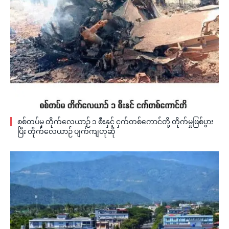
စစ်တပ်မှ တိုက်လေယာဉ် ၁ စီးနှင့် ငှက်တစ်ကောင်တို့ တိုက်မှုဖြစ်ပွား
ပြီး တိုက်လေယာဉ် ပျက်ကျဟုဆို