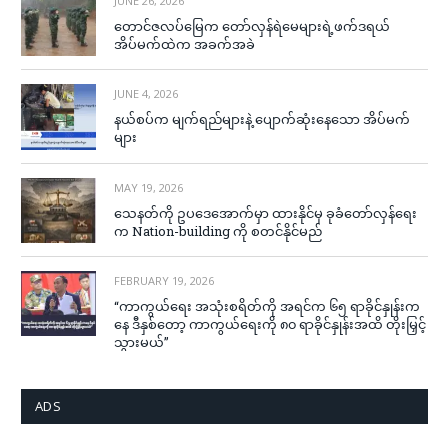
JUNE 26, 2026
တောင်ဇလပ်မြေက တော်လှန်ရဲမေများရဲ့ဖက်ဒရယ်
အိပ်မက်ထဲက အခက်အခဲ
JUNE 4, 2026
နယ်စပ်က မျက်ရည်များနဲ့ ပျောက်ဆုံးနေသော အိပ်မက်
များ
MAY 19, 2026
သေနတ်ကို ဥပဒေအောက်မှာ ထားနိုင်မှ ခုခံတော်လှန်ရေး
က Nation-building ကို စတင်နိုင်မည်
FEBRUARY 19, 2026
“ကာကွယ်ရေး အသုံးစရိတ်ကို အရင်က ၆၅ ရာခိုင်နှုန်းက
နေ ဒီနှစ်တော့ ကာကွယ်ရေးကို ၈၀ ရာခိုင်နှုန်းအထိ တိုးမြှင့်
သွားမယ်”
ADS