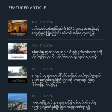
FEATURED ARTICLE
AUGUST 3, 2026
ဒေါ်အောင်ဆန်းစုကြည်ကို ICRC ဌာနေ တာဝန်ခံနှင့်
တွေ့ဆုံခွင့် ပြုကြောင်း စစ်တပ်အစိုးရ ထုတ်ပြန်
AUGUST 3, 2026
စစ်တပ်မှ တိုက်လေယာဉ် ၁ စီးနှင့် ငှက်တစ်ကောင်တို့
တိုက်မှုဖြစ်ပွားပြီး တိုက်လေယာဉ် ပျက်ကျဟုဆို
AUGUST 3, 2026
ကျောင်းသူများအပေါ် လိင်အမြတ်ထုတ်မှုစွပ်စွဲချက်
YCW ကျောင်းအုပ်ကြီးငြင်းဆို၊ တရားစွဲမည်ဟု
ခြိမ်းခြောက်တုံ့ပြန်
AUGUST 3, 2026
ကလေးမြို့တွင် နာရေးမှအပြန် စစ်တပ်ပစ်ခတ်မှု
ကြောင့် လူငယ်နှစ်ဦး ပြင်းထန်စွာဒဏ်ရာရရှိ