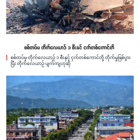
စစ်တပ်မှ တိုက်လေယာဉ် ၁ စီးနှင့် ငှက်တစ်ကောင်တို့ တိုက်မှုဖြစ်ပွား
ပြီး တိုက်လေယာဉ် ပျက်ကျဟုဆို