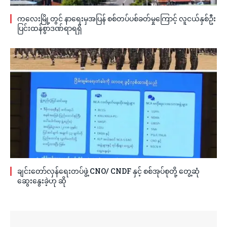
ကလေးမြို့တွင် နာရေးမှအပြန် စစ်တပ်ပစ်ခတ်မှုကြောင့် လူငယ်နှစ်ဦး
ပြင်းထန်စွာဒဏ်ရာရရှိ
ချင်းတော်လှန်ရေးတပ်ဖွဲ့ CNO/ CNDF နှင့် စစ်အုပ်စုတို့ တွေ့ဆုံ
ဆွေးနွေးခဲ့ဟု ဆို