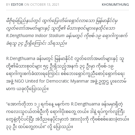
BY
EDITOR
ON
OCTOBER 13, 2021
KHONUMTHUNG
မီဇိုရမ်ပြည်နယ်တွင် ထွက်ပြေးတိမ်းရှောင်လာသော မြန်မာနိုင်ငံမှ
လွှတ်တော်အမတ်များနှင့် သူတို့၏ မိသားစုဝင်များနေထိုင်သော
R.Dengthuama Indoor Stadium ခန်းမတွင် ကိုဗစ်-၁၉ ရောဂါကူးစက်
ခံရသူ ၃၄ ဦးရှိကြောင်း သိရသည်။
R.Dengthuama ခန်းမတွင် မြန်မာနိုင်ငံ လွှတ်တော်အမတ်များနှင့် သူ
တို့၏မိသားစုဝင်များ ၅၄ ဦးရှိသည့်အနက် ၃၄ ဦးမှာ ကိုဗစ်-၁၉
ရောဂါကူးစက်ခံထားရကြောင်း စစ်ဘေးရှောင်ကူညီစောင့်ရှောက်ရေး
အဖွဲ့ NGO United for Democratic Myanmar အဖွဲ့ ဥက္ကဌ ပူးလောမ်
မာက ယခုလိုပြောသည်။
“အောက်တိုဘာ ၁၂ ရက်နေ့ မနက်က R.Dengthuama ခန်းမမှာရှိတဲ့
ကလေးသူငယ်တစ်ဦးကို ရောဂါပိုးစတွေ့ တယ်။ ဒါနဲ့ ရပ်ကွက်လူကြီး
တွေနဲ့တိုင်ပင်ပြီး အဲဒီညနေပိုင်းမှာဘဲ အားလုံးကို ကိုဗစ်စစ်ဆေးခဲ့တယ်။
၃၃ ဦး ထပ်တွေ့တယ်။” လို့ ပြောသည်။