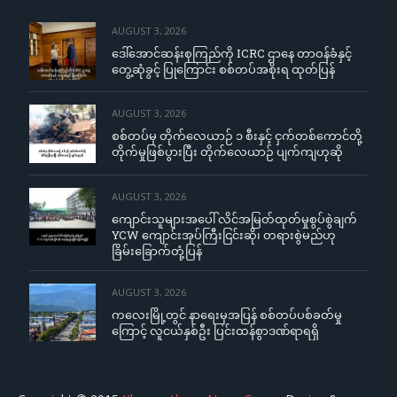
AUGUST 3, 2026
ဒေါ်အောင်ဆန်းစုကြည်ကို ICRC ဌာနေ တာဝန်ခံနှင့်
တွေ့ဆုံခွင့် ပြုကြောင်း စစ်တပ်အစိုးရ ထုတ်ပြန်
AUGUST 3, 2026
စစ်တပ်မှ တိုက်လေယာဉ် ၁ စီးနှင့် ငှက်တစ်ကောင်တို့
တိုက်မှုဖြစ်ပွားပြီး တိုက်လေယာဉ် ပျက်ကျဟုဆို
AUGUST 3, 2026
ကျောင်းသူများအပေါ် လိင်အမြတ်ထုတ်မှုစွပ်စွဲချက်
YCW ကျောင်းအုပ်ကြီးငြင်းဆို၊ တရားစွဲမည်ဟု
ခြိမ်းခြောက်တုံ့ပြန်
AUGUST 3, 2026
ကလေးမြို့တွင် နာရေးမှအပြန် စစ်တပ်ပစ်ခတ်မှု
ကြောင့် လူငယ်နှစ်ဦး ပြင်းထန်စွာဒဏ်ရာရရှိ