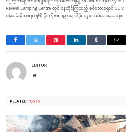
သို့ ထွက်ပြေးတိမ်းရှောင်ပြီး အိုက်ဇောလ်မြို့ Sihphir ရပ်ကွက် Synod
Revival Camping Centre တွင် နေထိုင်ကြသည့် စစ်ဘေးရှောင် CDM
ဝန်ထမ်းမိသားစု (၅၆) ဦး ကိုဗစ်-၁၉ ရောဂါပိုး ကူးစက်ခံထားရသည်။
Facebook
Twitter
Pinterest
LinkedIn
Tumblr
Email
EDITOR
Website
RELATED
POSTS