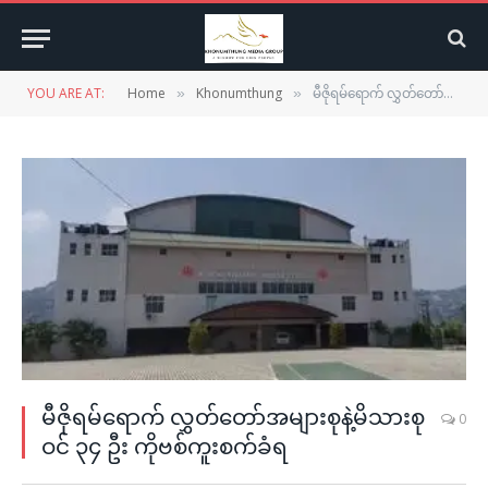
YOU ARE AT:
Home
Khonumthung
မီဇိုရမ်ရောက် လွှတ်တော်အများစုနဲ့မိသားစုဝင် ၃၄ ဦး ကိုဗစ်ကူးစက်ခံရ
»
»
မီဇိုရမ်ရောက် လွှတ်တော်အများစုနဲ့မိသားစု
0
ဝင် ၃၄ ဦး ကိုဗစ်ကူးစက်ခံရ