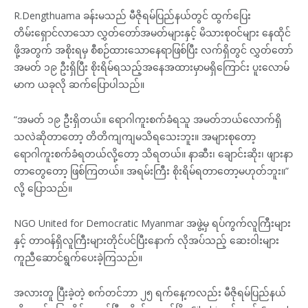
R.Dengthuama ခန်းမသည် မီဇိုရမ်ပြည်နယ်တွင် ထွက်ပြေး
တိမ်းရှောင်လာသော လွှတ်တော်အမတ်များနှင့် မိသားစုဝင်များ နေထိုင်
ဖို့အတွက် အစိုးရမှ စီစဉ်ထားသောနေရာဖြစ်ပြီး လက်ရှိတွင် လွှတ်တော်
အမတ် ၁၉ ဦးရှိပြီး စိုးရိမ်ရသည့်အနေအထားမှာမရှိကြောင်း ပူးလောမ်
မာက ယခုလို ဆက်ပြောပါသည်။
“အမတ် ၁၉ ဦးရှိတယ်။ ရောဂါကူးစက်ခံရသူ အမတ်ဘယ်လောက်ရှိ
သလဲဆိုတာတော့ တိတိကျကျမသိရသေးဘူး။ အများစုတော့
ရောဂါကူးစက်ခံရတယ်လို့တော့ သိရတယ်။ နာဆီး၊ ချောင်းဆိုး၊ ဖျားနာ
တာတွေတော့ ဖြစ်ကြတယ်။ အရမ်းကြီး စိုးရိမ်ရတာတော့မဟုတ်ဘူး။”
လို့ ပြောသည်။
NGO United for Democratic Myanmar အဖွဲ့မှ ရပ်ကွက်လူကြီးများ
နှင့် တာဝန်ရှိလူကြီးများတိုင်ပင်ပြီးနောက် လိုအပ်သည့် ဆေးဝါးများ
ကူညီဆောင်ရွက်ပေးခဲ့ကြသည်။
အလားတူ ပြီးခဲ့တဲ့ စက်တင်ဘာ ၂၅ ရက်နေ့ကလည်း မီဇိုရမ်ပြည်နယ်