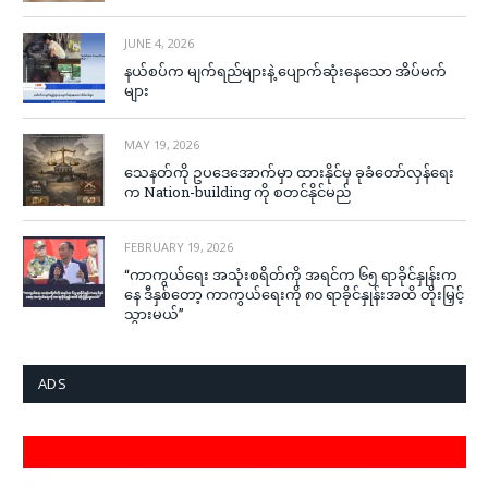
JUNE 4, 2026
နယ်စပ်က မျက်ရည်များနဲ့ ပျောက်ဆုံးနေသော အိပ်မက်
များ
MAY 19, 2026
သေနတ်ကို ဥပဒေအောက်မှာ ထားနိုင်မှ ခုခံတော်လှန်ရေး
က Nation-building ကို စတင်နိုင်မည်
FEBRUARY 19, 2026
“ကာကွယ်ရေး အသုံးစရိတ်ကို အရင်က ၆၅ ရာခိုင်နှုန်းက
နေ ဒီနှစ်တော့ ကာကွယ်ရေးကို ၈၀ ရာခိုင်နှုန်းအထိ တိုးမြှင့်
သွားမယ်”
ADS