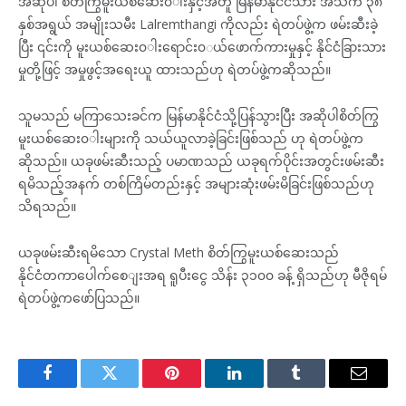
အဆိုပါ စိတ်ကြွမူးယစ်ဆေး၀◌ါးနှင့်အတူ မြန်မာနိုင်ငံသား အသက် ၃၈
နှစ်အရွယ် အမျိုးသမီး Lalremthangi ကိုလည်း ရဲတပ်ဖွဲ့က ဖမ်းဆီးခဲ့
ပြီး ၎င်းကို မူးယစ်ဆေး၀◌ါးရောင်း၀◌ယ်ဖောက်ကားမှုနှင့် နိုင်ငံခြားသား
မှုတို့ဖြင့် အမှုဖွင့်အရေးယူ ထားသည်ဟု ရဲတပ်ဖွဲ့ကဆိုသည်။
သူမသည် မကြာသေးခင်က မြန်မာနိုင်ငံသို့ပြန်သွားပြီး အဆိုပါစိတ်ကြွ
မူးယစ်ဆေး၀◌ါးများကို သယ်ယူလာခဲ့ခြင်းဖြစ်သည် ဟု ရဲတပ်ဖွဲ့က
ဆိုသည်။ ယခုဖမ်းဆီးသည့် ပမာဏသည် ယခုရက်ပိုင်းအတွင်းဖမ်းဆီး
ရမိသည့်အနက် တစ်ကြိမ်တည်းနှင့် အများဆုံးဖမ်းမိခြင်းဖြစ်သည်ဟု
သိရသည်။
ယခုဖမ်းဆီးရမိသော Crystal Meth စိတ်ကြွမူးယစ်ဆေးသည်
နိုင်ငံတကာပေါက်စေ◌ျးအရ ရူပီးငွေ သိန်း ၃၁၀၀ ခန့် ရှိသည်ဟု မီဇိုရမ်
ရဲတပ်ဖွဲ့ကဖော်ပြသည်။
Facebook
Twitter
Pinterest
LinkedIn
Tumblr
Email