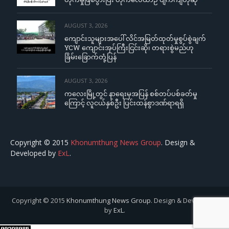
AUGUST 3, 2026
ကျောင်းသူများအပေါ် လိင်အမြတ်ထုတ်မှုစွပ်စွဲချက်
YCW ကျောင်းအုပ်ကြီးငြင်းဆို၊ တရားစွဲမည်ဟု
ခြိမ်းခြောက်တုံ့ပြန်
AUGUST 3, 2026
ကလေးမြို့တွင် နာရေးမှအပြန် စစ်တပ်ပစ်ခတ်မှု
ကြောင့် လူငယ်နှစ်ဦး ပြင်းထန်စွာဒဏ်ရာရရှိ
Copyright © 2015
Khonumthung News Group
. Design &
Developed by
ExL
.
Copyright © 2015
Khonumthung News Group
. Design & Developed
by
ExL
.