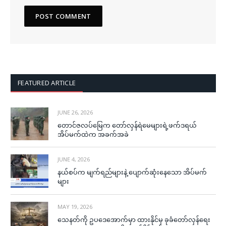
FEATURED ARTICLE
JUNE 26, 2026
တောင်ဇလပ်မြေက တော်လှန်ရဲမေများရဲ့ဖက်ဒရယ်
အိပ်မက်ထဲက အခက်အခဲ
JUNE 4, 2026
နယ်စပ်က မျက်ရည်များနဲ့ ပျောက်ဆုံးနေသော အိပ်မက်
များ
MAY 19, 2026
သေနတ်ကို ဥပဒေအောက်မှာ ထားနိုင်မှ ခုခံတော်လှန်ရေး