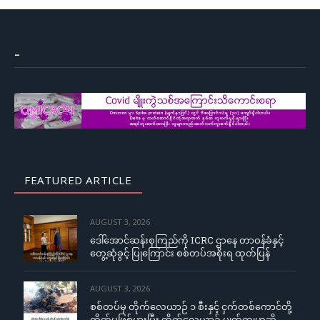
–
FEATURED ARTICLE
AUGUST 3, 2026
ဒေါ်အောင်ဆန်းစုကြည်ကို ICRC ဌာနေ တာဝန်ခံနှင့်
တွေ့ဆုံခွင့် ပြုကြောင်း စစ်တပ်အစိုးရ ထုတ်ပြန်
AUGUST 3, 2026
စစ်တပ်မှ တိုက်လေယာဉ် ၁ စီးနှင့် ငှက်တစ်ကောင်တို့
တိုက်မှုဖြစ်ပွားပြီး တိုက်လေယာဉ် ပျက်ကျဟုဆို