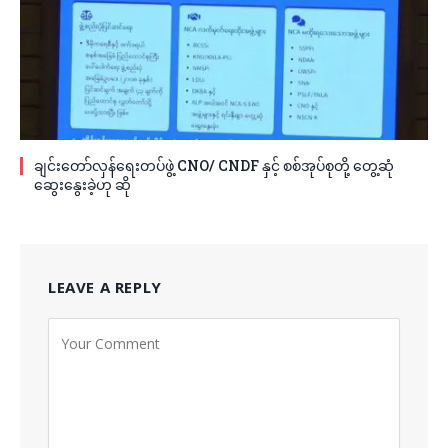
ချင်းတော်လှန်ရေးတပ်ဖွဲ့ CNO/ CNDF နှင့် စစ်အုပ်စုတို့ တွေ့ဆုံ
ဆွေးနွေးခဲ့ဟု ဆို
LEAVE A REPLY