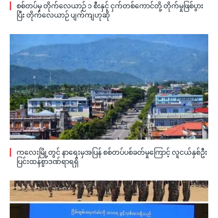
စစ်တပ်မှ တိုက်လေယာဉ် ၁ စီးနှင့် ငှက်တစ်ကောင်တို့ တိုက်မှုဖြစ်ပွား
ပြီး တိုက်လေယာဉ် ပျက်ကျဟုဆို
ကလေးမြို့တွင် နာရေးမှအပြန် စစ်တပ်ပစ်ခတ်မှုကြောင့် လူငယ်နှစ်ဦး
ပြင်းထန်စွာဒဏ်ရာရရှိ