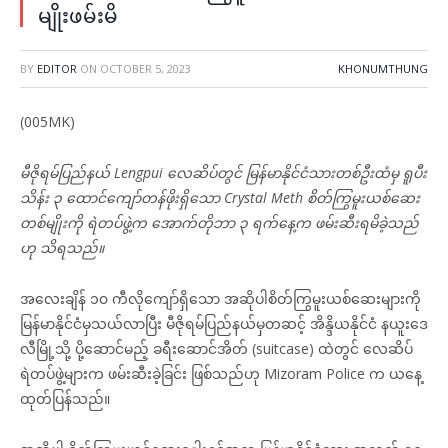
မျိုးဖမ်းမိ
BY
EDITOR
ON
OCTOBER 5, 2023
KHONUMTHUNG
(005MK)
မီဇိုရမ်ပြည်နယ် Lengpui လေဆိပ်တွင် မြန်မာနိုင်ငံသားတစ်ဦးထံမှ ရူပီး
သိန်း ၃ ထောင်ကျော်တန်ဖိုးရှိသော Crystal Meth စိတ်ကြွမူးယစ်ဆေး
တစ်မျိုးကို ရဲတပ်ဖွဲ့က အောက်တိုဘာ ၃ ရက်နေ့က ဖမ်းဆီးရမိခဲ့သည်
ဟု သိရသည်။
အလေးချိန် ၁၀ ကီလိုကျော်ရှိသော အဆိုပါစိတ်ကြွမူးယစ်ဆေးများကို
မြန်မာနိုင်ငံမှသယ်လာပြီး မီဇိုရမ်ပြည်နယ်မှတဆင့် အိန္ဒိယနိုင်ငံ နယူးဒေ
လီမြို့သို့ ပို့ဆောင်မည့် ခရီးဆောင်အိတ် (suitcase) ထဲတွင် လေဆိပ်
ရဲတပ်ဖွဲ့များက ဖမ်းဆီးခဲ့ခြင်း ဖြစ်သည်ဟု Mizoram Police က ယနေ့
ထုတ်ပြန်သည်။