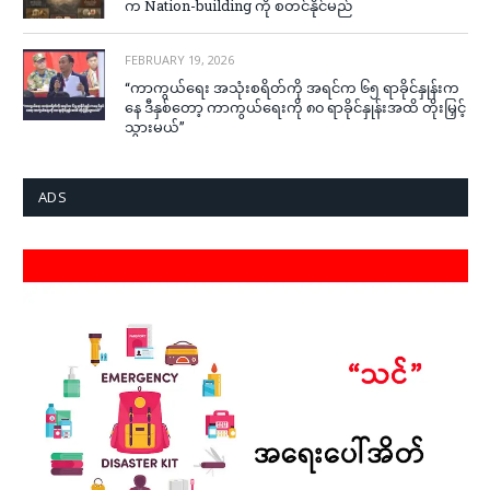
က Nation-building ကို စတင်နိုင်မည်
FEBRUARY 19, 2026
“ကာကွယ်ရေး အသုံးစရိတ်ကို အရင်က ၆၅ ရာခိုင်နှုန်းက
နေ ဒီနှစ်တော့ ကာကွယ်ရေးကို ၈၀ ရာခိုင်နှုန်းအထိ တိုးမြှင့်
သွားမယ်”
ADS