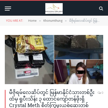
YOU ARE AT:
Home
Khonumthung
မီဇိုရမ်လေဆိပ်တွင် မြန်မာနိုင်ငံသားတစ်ဦးထံမှ ရူပီးသိန်း ၃ ထောင်ကျော်တန်ဖိုးရှိ Crystal Meth စိတ်ကြွမူးယစ်ဆေးတစ်မျိုးဖမ်းမိ
»
»
မီဇိုရမ်လေဆိပ်တွင် မြန်မာနိုင်ငံသားတစ်ဦး
0
ထံမှ ရူပီးသိန်း ၃ ထောင်ကျော်တန်ဖိုးရှိ
Crystal Meth စိတ်ကြွမူးယစ်ဆေးတစ်