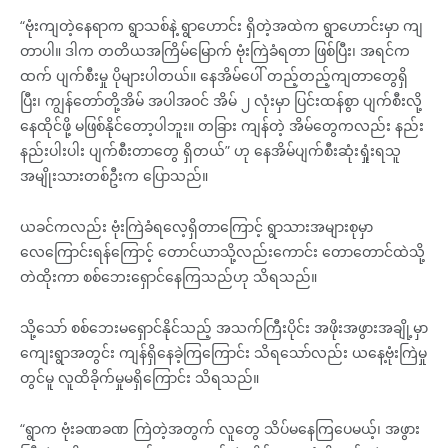
“ဗုံးကျတဲ့နေရာက ရွာသစ်နဲ့ ရွာဟောင်း ရှိတဲ့အထဲက ရွာဟောင်းမှာ ကျ
တာပါ။ ဒါက တတိယအကြိမ်မြောက် ဗုံးကြဲခံရတာ ဖြစ်ပြီး၊ အရင်က
ထက် ပျက်စီးမှု ပိုများပါတယ်။ နေအိမ်ပေါ် တည့်တည့်ကျတာတွေရှိ
ပြီး၊ ကျွန်တော်တို့အိမ် အပါအဝင် အိမ် ၂ လုံးမှာ ပြင်းထန်စွာ ပျက်စီးလို့
နေထိုင်ဖို့ မဖြစ်နိုင်တော့ပါဘူး။ တခြား ကျန်တဲ့ အိမ်တွေကလည်း နည်း
နည်းပါးပါး ပျက်စီးတာတွေ ရှိတယ်” ဟု နေအိမ်ပျက်စီးဆုံးရှုံးရသူ
အမျိုးသားတစ်ဦးက ပြောသည်။
ယခင်ကလည်း ဗုံးကြဲခံရလေ့ရှိတာကြောင့် ရွာသားအများစုမှာ
လေကြောင်းရန်ကြောင့် တောင်ယာသို့လည်းကောင်း တောတောင်ထဲသို့
တဲထိုးကာ စစ်ဘေးရှောင်နေကြသည်ဟု သိရသည်။
သို့သော် စစ်ဘေးမရှောင်နိုင်သည့် အသက်ကြီးပိုင်း အဖိုးအဖွားအချို့မှာ
ကျေးရွာအတွင်း ကျန်ရှိနေခဲ့ကြကြောင်း သိရသော်လည်း ယနေ့ဗုံးကြဲမှု
တွင်မူ လူထိခိုက်မှုမရှိကြောင်း သိရသည်။
“ရွာက ဗုံးခဏခဏ ကြဲတဲ့အတွက် လူတွေ သိပ်မနေကြပေမယ့်၊ အဖွား