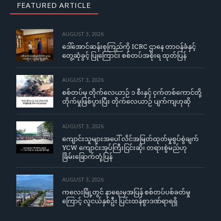
FEATURED ARTICLE
AUGUST 3, 2026
ဒေါ်အောင်ဆန်းစုကြည်ကို ICRC ဌာနေ တာဝန်ခံနှင့်
တွေ့ဆုံခွင့် ပြုကြောင်း စစ်တပ်အစိုးရ ထုတ်ပြန်
AUGUST 3, 2026
စစ်တပ်မှ တိုက်လေယာဉ် ၁ စီးနှင့် ငှက်တစ်ကောင်တို့
တိုက်မှုဖြစ်ပွားပြီး တိုက်လေယာဉ် ပျက်ကျဟုဆို
AUGUST 3, 2026
ကျောင်းသူများအပေါ် လိင်အမြတ်ထုတ်မှုစွပ်စွဲချက်
YCW ကျောင်းအုပ်ကြီးငြင်းဆို၊ တရားစွဲမည်ဟု
ခြိမ်းခြောက်တုံ့ပြန်
AUGUST 3, 2026
ကလေးမြို့တွင် နာရေးမှအပြန် စစ်တပ်ပစ်ခတ်မှု
ကြောင့် လူငယ်နှစ်ဦး ပြင်းထန်စွာဒဏ်ရာရရှိ