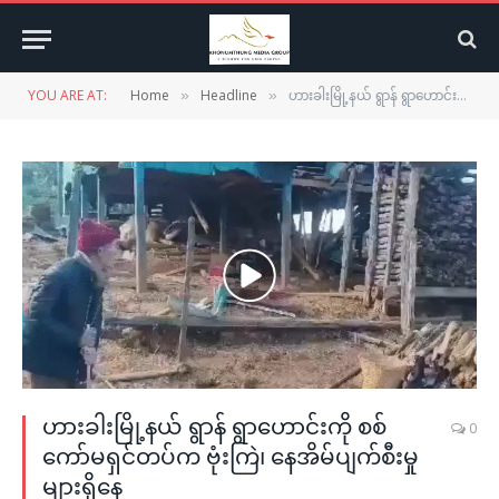
YOU ARE AT:
Home
Headline
ဟားခါးမြို့နယ် ရွာန် ရွာဟောင်းကို စစ်ကော်မရှင်တပ်က ဗုံးကြဲ၊ နေအိမ်ပျက်စီးမှုများရှိနေ
»
»
ဟားခါးမြို့နယ် ရွာန် ရွာဟောင်းကို စစ်
0
ကော်မရှင်တပ်က ဗုံးကြဲ၊ နေအိမ်ပျက်စီးမှု
များရှိနေ