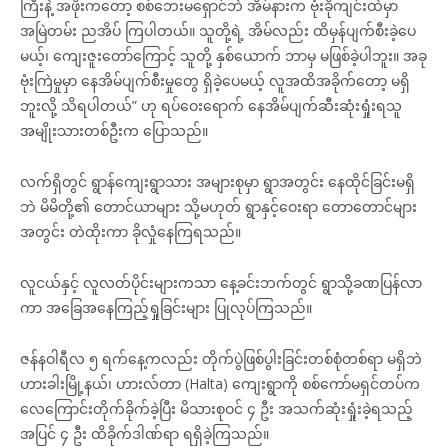
ကြီးနဲ့ အဖိုးကတော့ စစ်ဘေးမရှောင်ဘဲ အိမ်နားက ဗုံးခိုကျင်းထဲမှာ
အမြဲတမ်း ညအိပ် ကြပါတယ်။ သူတို့ရဲ့ အိမ်လည်း ထိမှန်ပျက်စီးခဲ့ပေ
မယ့်၊ ကျေးဇူးတော်ကြောင့် သူတို့ နှစ်ယောက် ဘာမှ မဖြစ်ခဲ့ပါဘူး။ အခု
ဗုံးကြဲမှုမှာ နေအိမ်ပျက်စီးမှုတွေ ရှိခဲ့ပေမယ့် လူအထိအခိုက်တော့ မရှိ
ဘူးလို့ သိရပါတယ်” ဟု ရပ်ဝေးရောက် နေအိမ်ပျက်ဆီးဆုံးရှုံးရသူ
အမျိုးသားတစ်ဦးက ပြောသည်။
လက်ရှိတွင် ရွာန်ကျေးရွာသား အများစုမှာ ရွာအတွင်း နေထိုင်ခြင်းမရှိ
ဘဲ မိမိတို့၏ တောင်ယာများ သို့မဟုတ် ရွာနှင့်ဝေးရာ တောတောင်များ
အတွင်း တဲထိုးကာ ခိုလှုံနေကြရသည်။
လူငယ်နှင့် လူလတ်ပိုင်းများကသာ နေ့ခင်းဘက်တွင် ရွာသို့ခဏပြန်လာ
ကာ အခြေအနေကြည့်ရှုခြင်းများ ပြုလုပ်ကြသည်။
ဇန်နဝါရီလ ၅ ရက်နေ့ကလည်း တိုက်ပွဲဖြစ်ပွါးခြင်းတစ်စုံတစ်ရာ မရှိဘဲ
ဟားခါးမြို့နယ်၊ ဟားလ်တာ (Halta) ကျေးရွာကို စစ်ကော်မရှင်တပ်က
လေကြောင်းတိုက်ခိုက်ခဲ့ပြီး မိသားစုဝင် ၄ ဦး အသက်ဆုံးရှုံးခဲ့ရသည့်
အပြင် ၄ ဦး ထိခိုက်ဒါဏ်ရာ ရရှိခဲ့ကြသည်။