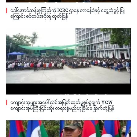
ဒေါ်အောင်ဆန်းစုကြည်ကို ICRC ဌာနေ တာဝန်ခံနှင့် တွေ့ဆုံခွင့် ပြု
ကြောင်း စစ်တပ်အစိုးရ ထုတ်ပြန်
ကျောင်းသူများအပေါ် လိင်အမြတ်ထုတ်မှုစွပ်စွဲချက် YCW
ကျောင်းအုပ်ကြီးငြင်းဆို၊ တရားစွဲမည်ဟုခြိမ်းခြောက်တုံ့ပြန်