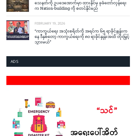
သေနတ်ကို ဥပဒေအောက်မှာ ထားနိုင်မှ ခုခံတော်လှန်ရေး
က Nation-building ကို စတင်နိုင်မည်
FEBRUARY 19, 2026
“ကာကွယ်ရေး အသုံးစရိတ်ကို အရင်က ၆၅ ရာခိုင်နှုန်းက
နေ ဒီနှစ်တော့ ကာကွယ်ရေးကို ၈၀ ရာခိုင်နှုန်းအထိ တိုးမြှင့်
သွားမယ်”
ADS