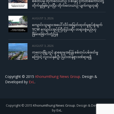
စစ်တပ်မှ တိုက်လေယာဉ် ၁ စီးနှင့် ငှက်တစ်ကောင်တို့
တိုက်မှုဖြစ်ပွားပြီး တိုက်လေယာဉ် ပျက်ကျဟုဆို
AUGUST 3, 2026
ကျောင်းသူများအပေါ် လိင်အမြတ်ထုတ်မှုစွပ်စွဲချက်
YCW ကျောင်းအုပ်ကြီးငြင်းဆို၊ တရားစွဲမည်ဟု
ခြိမ်းခြောက်တုံ့ပြန်
AUGUST 3, 2026
ကလေးမြို့တွင် နာရေးမှအပြန် စစ်တပ်ပစ်ခတ်မှု
ကြောင့် လူငယ်နှစ်ဦး ပြင်းထန်စွာဒဏ်ရာရရှိ
Copyright © 2015
Khonumthung News Group
. Design &
Developed by
ExL
.
Copyright © 2015
Khonumthung News Group
. Design & Developed
by
ExL
.