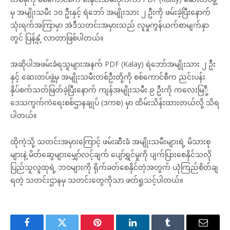
မှ အမျိုးသမီး ၁၀ ဦးနှင့် ရဲဘော် အမျိုးသား ၂ ဦးကို ဖမ်းခဲ့ပြီးနောက်
သုံးရက်အကြာမှာ အဲဒီသတင်းအမှားသည် လူမှုကွန်ယက်စာမျက်နှာ
တွင် ပြန့်နှံ့ လာတာဖြစ်ပါတယ်။
အဆိုပါအဖမ်းခံရသူများအနက် PDF (Kalay) ရဲဘော်အမျိုးသား ၂ ဦး
နှင့် ဆေးတပ်ဖွဲ့မှ အမျိုးသမီးတစ်ဦးတို့ကို စစ်ကောင်စီက ညင်းပန်း
နှိပ်စက်သတ်ဖြတ်ခဲ့ပြီးနောက် ကျန်အမျိုးသမီး ၉ ဦးကို ကလေးမြ်ို့
ဒေသကွက်ကဲရေးစစ်ဌာနချုပ် (ဒကစ) မှာ ထိမ်းသိန်းထားတယ်လို့ သိရ
ပါတယ်။
ထိုကဲ့သို့ သတင်းအမှားကြောင့် ဖမ်းဆီးခံ အမျိုးသမီးများရဲ့ မိသားစု
များနဲ့ မိတ်ဆွေများမျှော်လင့်ချက် ပျော်ရွှင်မှုကို ပျက်ပြားစေနိုင်သလို
ပြည်သူလူထုရဲ့ ဘဝများကို ရိုက်ခတ်စေနိုင်တဲ့အတွက် ယုံကြည်စိတ်ချ
ရတဲ့ သတင်းဌာနမှ သတင်းတွေကိုသာ ဖတ်ရှုသင့်ပါတယ်။