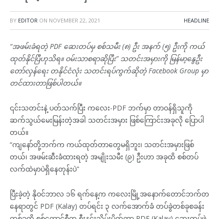
BY
EDITOR
ON
NOVEMBER 22, 2021
HEADLINE
“အဖမ်းခံရတဲ့ PDF ဆေးတပ်မှ စစ်သမီး (၈) ဦး အနက် (၅) ဦးကို ကယ်
ထုတ်နိုင်ပြီဟုသိရ။ ဝမ်းသာစရာဆိုပြီး” သတင်းအမှားကို မြန်မာ့နွေဦး
တော်လှန်ရေး တနိုင်ငံလုံး သတင်းရပ်ကွက်ဆိုတဲ့ Facebook Group မှာ
တင်ထားတာဖြစ်ပါတယ်။
၎င်းသတင်းနဲ့ ပတ်သက်ပြီး ကလေး-PDF ဘက်မှာ တာဝန်ရှိသူကို
ဆက်သွယ်မေးမြန်းတဲ့အခါ သတင်းအမှား ဖြစ်ကြောင်းအခုလို ပြောပါ
တယ်။
“ကျနော်တို့ဘက်က ကယ်ထုတ်တာတွေမရှိဘူး၊ သတင်းအမှားဖြစ်
တယ်၊ အဖမ်းဆီးခံထားရတဲ့ အမျိုးသမီး (၉) ဦးဟာ အခုထိ စစ်တပ်
လက်ထဲမှာပဲရှိနေတုန်းပဲ”
ပြီးခဲ့တဲ့ နိုဝင်ဘာလ ၁၆ ရက်နေ့က ကလေးမြို့အနောက်တောင်ဘက်တ
နေရာတွင် PDF (Kalay) တပ်ရင်း ၃ လက်အောက်ခံ တပ်ခွဲတစ်ခုစခန်း
တစ်ခုကို စစ်ကောင်စီက စီးနင်းသိမ်းပိုက်ကာ PDF (Kalay) ဆေးတပ်ဖွဲ့