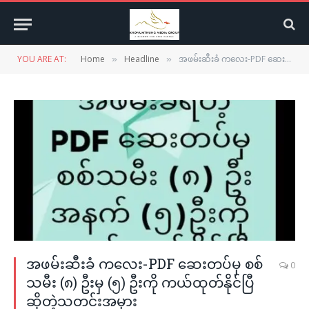
YOU ARE AT:
Home
Headline
အဖမ်းဆီးခံ ကလေး-PDF ဆေးတပ်မှ စစ်သမီး (၈) ဦးမှ (၅) ဦးကို ကယ်ထုတ်နိုင်ပြီ ဆိုတဲ့သတင်းအမှား
»
»
အဖမ်းဆီးခံ ကလေး-PDF ဆေးတပ်မှ စစ်
0
သမီး (၈) ဦးမှ (၅) ဦးကို ကယ်ထုတ်နိုင်ပြီ
ဆိုတဲ့သတင်းအမှား