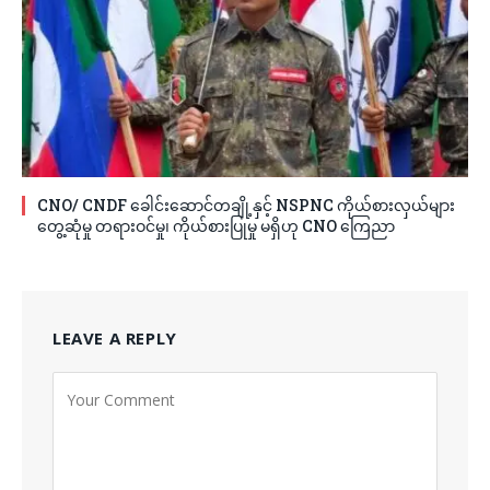
CNO/ CNDF ခေါင်းဆောင်တချို့နှင့် NSPNC ကိုယ်စားလှယ်များ
တွေ့ဆုံမှု တရားဝင်မှု၊ ကိုယ်စားပြုမှု မရှိဟု CNO ကြေညာ
LEAVE A REPLY