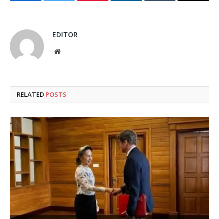
Facebook
Twitter
Pinterest
LinkedIn
Tumblr
Email
EDITOR
Website
RELATED
POSTS