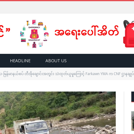
HEADLINE
ABOUT US
ိယ-မြန်မာနယ်စပ် တီအိုချောင်းအတွင်း သဲထုတ်ယူမှုကြောင့် Farkawn YMA က CNF ဌာနချုပ်