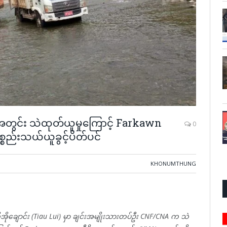
်းအတွင်း သဲထုတ်ယူမှုကြောင့် Farkawn
0
စည်းသယ်ယူခွင့်ပိတ်ပင်
KHONUMTHUNG
 တီအိုချောင်း (Tiau Lui) မှာ ချင်းအမျိုးသားတပ်ဦး CNF/CNA က သဲ