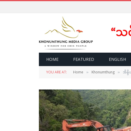
HOME
FEATURED
ENGLISH
YOU ARE AT:
Home
Khonumthung
အိန္ဒ
»
»