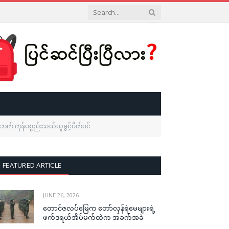
ဘက် ကုန်ပစ္စည်းသယ်ယူခွင့်ပိတ်ပင်
FEATURED ARTICLE
JUNE 26, 2026
တောင်ဇလပ်မြေက တော်လှန်ရဲမေများရဲ့
ဖက်ဒရယ်အိပ်မက်ထဲက အခက်အခဲ