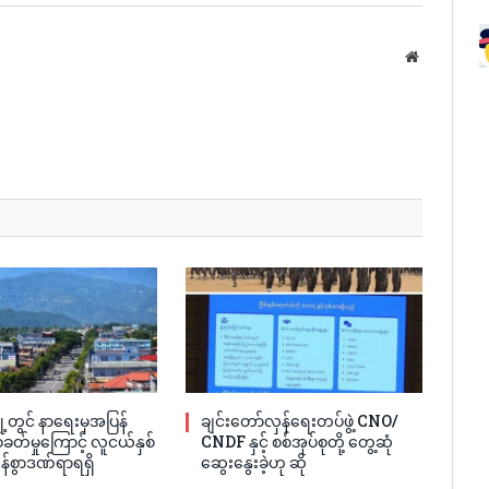
Website
့တွင် နာရေးမှအပြန်
ချင်းတော်လှန်ရေးတပ်ဖွဲ့ CNO/
ခတ်မှုကြောင့် လူငယ်နှစ်
CNDF နှင့် စစ်အုပ်စုတို့ တွေ့ဆုံ
န်စွာဒဏ်ရာရရှိ
ဆွေးနွေးခဲ့ဟု ဆို