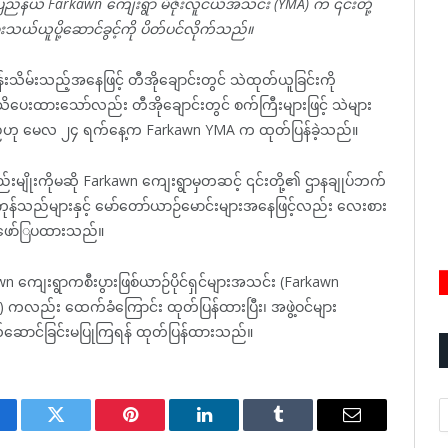
ည်နယ် Farkawn ကျေးရွာ မီဇိုးလူငယ်အသင်း (YMA) က ၎င်းတို့
ားသယ်ယူပို့ဆောင်ခွင့်ကို ပိတ်ပင်လိုက်သည်။
်းသိမ်းသည့်အနေဖြင့် တီအိုချောင်းတွင် သဲထုတ်ယူခြင်းကို
ိပေးထားသော်လည်း တီအိုချောင်းတွင် စက်ကြီးများဖြင့် သဲများ
်ဟု မေလ ၂၄ ရက်နေ့က Farkawn YMA က ထုတ်ပြန်ခဲ့သည်။
စည်းမျိုးကိုမဆို Farkawn ကျေးရွာမှတဆင့် ၎င်းတို့၏ ဌာနချုပ်ဘက်
ှိ ကုန်သည်များနှင့် မော်တော်ယာဉ်မောင်းများအနေဖြင့်လည်း လေးစား
် ဖော်ြပထားသည်။
ကျေးရွာကစီးပွားဖြစ်ယာဉ်ပိုင်ရှင်များအသင်း (Farkawn
 ကလည်း ထေက်ခံကြောင်း ထုတ်ပြန်ထားပြီး၊ အဖွဲ့ဝင်များ
်ဆောင်ခြင်းမပြုကြရန် ထုတ်ပြန်ထားသည်။
A
cebook
Twitter
Pinterest
LinkedIn
Tumblr
Email