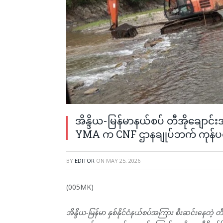
အိန္ဒိယ-မြန်မာနယ်စပ် တီအိုချောင
YMA က CNF ဌာနချုပ်ဘက် ကုန်ပစ္
BY
EDITOR
ON
MAY 25, 2026
(005MK)
အိန္ဒိယ-မြန်မာ နှစ်နိုင်ငံနယ်စပ်အကြား စီးဆင်းနေတဲ့