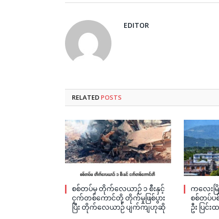
EDITOR
RELATED
POSTS
စစ်တပ်မှ တိုက်လေယာဉ် ၁ စီးနှင့်
ကလေးမြို
ငှက်တစ်ကောင်တို့ တိုက်မှုဖြစ်ပွား
စစ်တပ်ပစ်
ပြီး တိုက်လေယာဉ် ပျက်ကျဟုဆို
ဦး ပြင်းထ