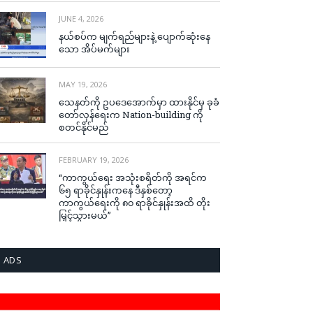
JUNE 4, 2026
နယ်စပ်က မျက်ရည်များနဲ့ ပျောက်ဆုံးနေ
သော အိပ်မက်များ
MAY 19, 2026
သေနတ်ကို ဥပဒေအောက်မှာ ထားနိုင်မှ ခုခံ
တော်လှန်ရေးက Nation-building ကို
စတင်နိုင်မည်
FEBRUARY 19, 2026
“ကာကွယ်ရေး အသုံးစရိတ်ကို အရင်က
၆၅ ရာခိုင်နှုန်းကနေ ဒီနှစ်တော့
ကာကွယ်ရေးကို ၈၀ ရာခိုင်နှုန်းအထိ တိုး
မြှင့်သွားမယ်”
ADS