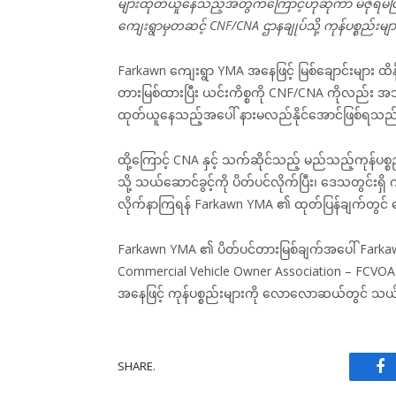
များထုတ်ယူနေသည့်အတွက်ကြောင့်ဟုဆိုကာ မီဇိုရမ်ပြ
ကျေးရွာမှတဆင့် CNF/CNA ဌာနချုပ်သို့ ကုန်ပစ္စည်းမျ
Farkawn ကျေးရွာ YMA အနေဖြင့် မြစ်ချောင်းများ ထိန
တားမြစ်ထားပြီး ယင်းကိစ္စကို CNF/CNA ကိုလည်း အသ
ထုတ်ယူနေသည့်အပေါ် နားမလည်နိုင်အောင်ဖြစ်ရသည
ထို့ကြောင့် CNA နှင့် သက်ဆိုင်သည့် မည်သည့်ကုန်ပစ္
သို့ သယ်ဆောင်ခွင့်ကို ပိတ်ပင်လိုက်ပြီး၊ ဒေသတွင်းရ
လိုက်နာကြရန် Farkawn YMA ၏ ထုတ်ပြန်ချက်တွင
Farkawn YMA ၏ ပိတ်ပင်တားမြစ်ချက်အပေါ် Farkawn 
Commercial Vehicle Owner Association – FCVOA)
အနေဖြင့် ကုန်ပစ္စည်းများကို လောလောဆယ်တွင် သယ
SHARE.
Fa