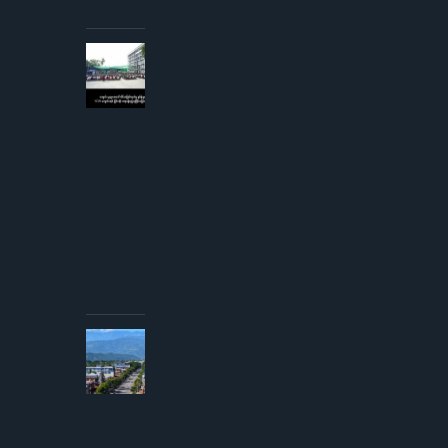
ပျက်ကျဟုဆို
AUGUST 3,
2026
ကျောင်းသူ
များအပေါ်
လိင်အမြတ်
ထုတ်မှု
စွပ်စွဲချက်
YCW
ကျောင်းအုပ်
ကြီးငြင်းဆို၊
တရားစွဲမည်
ဟု
ခြိမ်းခြောက်
တုံ့ပြန်
AUGUST
3, 2026
ကလေး
မြို့တွင်
နာရေးမှ
အပြန်