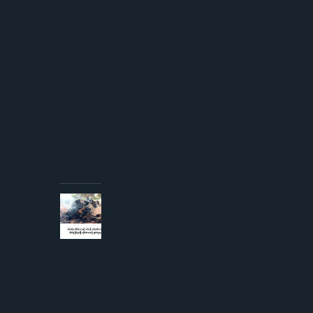
ဆန်းစု
ကြည်
ကို
ICRC
ဌာနေ
တာဝန်ခံ
နှင့်
တွေ့ဆုံ
ခွင့် ပြု
ကြောင်း
စစ်တပ်
အစိုးရ
ထုတ်
ပြန်
AUGUST 3,
2026
စစ်တပ်မှ
တိုက်လေယာဉ်
၁ စီးနှင့် ငှက်
တစ်ကောင်တို့
တိုက်မှုဖြစ်ပွား
ပြီး
တိုက်လေယာဉ်