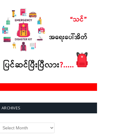
ARCHIVES
rchives