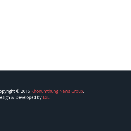
opyright © 2015
Khonumthung News Group
.
esign & Developed by
ExL
.