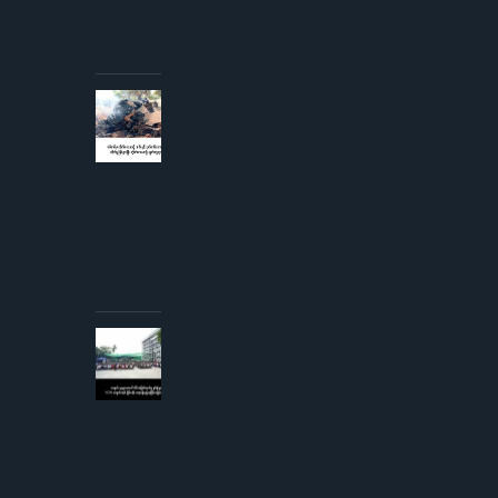
အစိုးရ
ထုတ်
ပြန်
AUGUST 3,
2026
စစ်တပ်မှ
တိုက်လေယာဉ်
၁ စီးနှင့် ငှက်
တစ်ကောင်တို့
တိုက်မှုဖြစ်ပွား
ပြီး
တိုက်လေယာဉ်
ပျက်ကျဟုဆို
AUGUST 3,
2026
ကျောင်းသူ
များအပေါ်
လိင်အမြတ်
ထုတ်မှု
စွပ်စွဲချက်
YCW