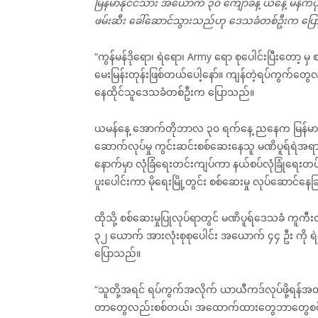
မြန်မာနိုင်ငံသား အယောက် ၃၀ ကျော်ခန့် ယနေ့ မနက်ပ
ဖမ်းဆီး ခေါ်ဆောင်သွားသည်ဟု ဒေသခံတစ်ဦးက ပြ
“ကွန်မန်ဒိုရော၊ ရဲ‌ရော၊ Army ‌ရော စုပေါင်းပြီးတော့
မေးမြန်းတုန်းဖြစ်တယ်ပေါ့နော်။ ကျန်တဲ့ရပ်ကွက်တွေ
နေထိုင်သူဒေသခံတစ်ဦးက ပြောသည်။
ယမန်နေ့ အောက်တိုဘာလ ၃၀ ရက်နေ့ ညနေက မြန်မာနယ်စပ
ဆောက်လုပ်မှု ကွင်းဆင်းစစ်ဆေးနေသူ မဏိပူရ်ရဲအရာရှိ
နောက်မှာ လုံခြံရေးတင်းကျပ်ကာ နယ်စပ်လုံခြုံရေးတပ်ဖွဲ့အ
ပူးပေါင်းကာ မိုရေးမြို့တွင်း စစ်ဆေးမှု လုပ်ဆောင်န
ထိုသို့ စစ်ဆေးမှုပြုလုပ်ရာတွင် မဏိပူရ်ဒေသခံ ကူက
၃၂ ယောက် အားလုံးစုစုပေါင်း အယောက် ၄၄ ဦး ကို ရဲ
ပြောသည်။
“သူတို့အရင် ရပ်ကွက်အလိုက် ယာယီကဒ်လုပ်ဖို့ရန်အတွ
တာတွေလည်းစစ်တယ်၊ အထောက်ထားတွေဘာတွေစစ်တယ်။ 