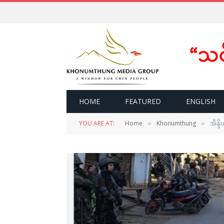
HOME
FEATURED
ENGLISH
YOU ARE AT:
Home
Khonumthung
အိန္ဒ
»
»