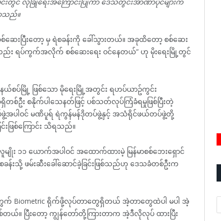
ိုင်းတွင် လုံခြုံရေးအကြောင်းပြုကာ ဒေသတွင်းအာဏာပိုင်များက
ောသည်။
 မှ စစ်ဆေးပြီးတော့ မှ ရဲစခန်းကို ခေါ်သွားတယ်။ အခုထိတော့ စစ်ဆေး
လည်း ရပ်ကွက်အလိုက် စစ်ဆေးရေး ဝင်နေတယ်” ဟု မိုးရေးမြို့တွင်
်မြို့ ဖြစ်သော မို‌ရေးမြို့အတွင်း ရဟပ်ယာဥ်ကွင်း
တစ်ဦး စနိုက်ပါသေနတ်ဖြင့် ပစ်သတ်လုပ်ကြံခံရမှုဖြစ်ပြီးတဲ့
ပါဝင် မဏိပူရ် ရဲကွန်မန်ဒိုတပ်ဖွဲ့နှင့် အသံရိုင်ဖယ်တပ်ဖွဲ့တို့
ေခြင်းဖြစ်ကြောင်း သိရသည်။
ီးလူမျိုး ၁၁ ယောက်အပါဝင် အထောက်ထားမဲ့ မြန်မာစစ်ဘေးရှောင်
စခန်းသို့ ဖမ်းဆီးခေါ်ဆောင်ခဲ့ခြင်းဖြစ်သည်ဟု ဒေသခံတစ်ဦးက
A
က် Biometric ရိုက်ဖို့လုပ်တာတွေရှိတယ် အဲ့တာတွေထဲပါ မပါ အဲ့
ပြီးတော့ ကျွန်တော်တို့ကြားတာက အဲ့ဒီလိုလုပ် ထားပြီး