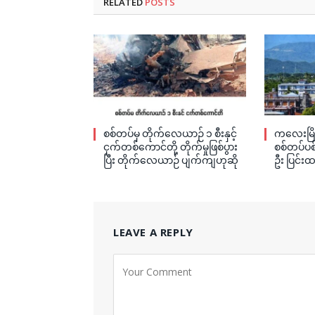
RELATED
POSTS
စစ်တပ်မှ တိုက်လေယာဉ် ၁ စီးနှင့်
ကလေးမြို
ငှက်တစ်ကောင်တို့ တိုက်မှုဖြစ်ပွား
စစ်တပ်ပစ်
ပြီး တိုက်လေယာဉ် ပျက်ကျဟုဆို
ဦး ပြင်းထ
LEAVE A REPLY