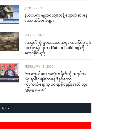
JUNE 4, 2026
နယ်စပ်က မျက်ရည်များနဲ့ ပျောက်ဆုံးနေ
သော အိပ်မက်များ
MAY 19, 2026
သေနတ်ကို ဥပဒေအောက်မှာ ထားနိုင်မှ ခုခံ
တော်လှန်ရေးက Nation-building ကို
စတင်နိုင်မည်
FEBRUARY 19, 2026
“ကာကွယ်ရေး အသုံးစရိတ်ကို အရင်က
၆၅ ရာခိုင်နှုန်းကနေ ဒီနှစ်တော့
ကာကွယ်ရေးကို ၈၀ ရာခိုင်နှုန်းအထိ တိုး
မြှင့်သွားမယ်”
ADS