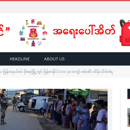
HEADLINE
ABOUT US
ိယ-မြန်မာနယ်စပ် မိုရေးမြို့တွင် မြန်မာနိုင်ငံသား ၃၀ ကျော် ဖမ်းဆီး ထိန်းသိမ်းခံရ