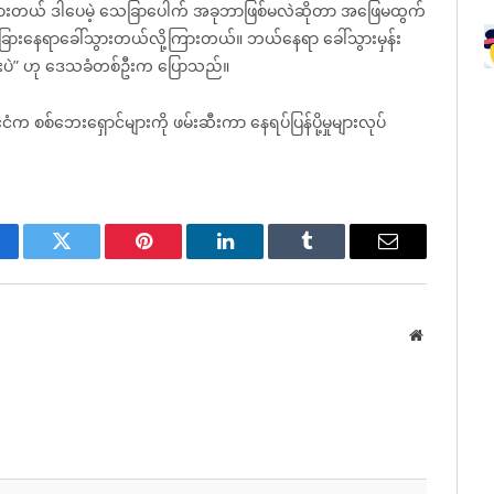
ယ်ကြားတယ် ဒါပေမဲ့ သေခြာပေါက် အခုဘာဖြစ်မလဲဆိုတာ အဖြေမထွက်
ားနေရာခေါ်သွားတယ်လို့ကြားတယ်။ ဘယ်နေရာ ခေါ်သွားမှန်း
န်းပဲ” ဟု ဒေသခံတစ်ဦးက ပြောသည်။
 စစ်ဘေးရှောင်များကို ဖမ်းဆီးကာ နေရပ်ပြန်ပို့မှုများလုပ်
cebook
Twitter
Pinterest
LinkedIn
Tumblr
Email
Website