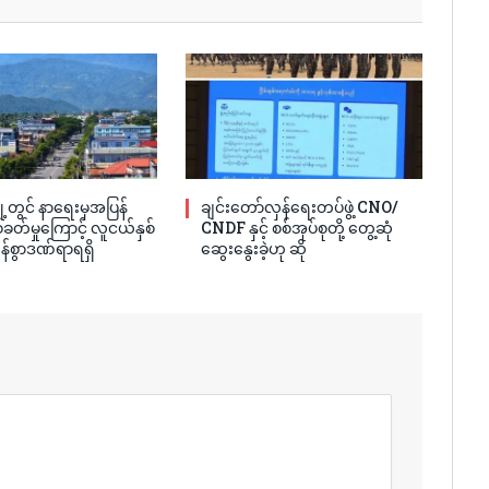
့တွင် နာရေးမှအပြန်
ချင်းတော်လှန်ရေးတပ်ဖွဲ့ CNO/
ခတ်မှုကြောင့် လူငယ်နှစ်
CNDF နှင့် စစ်အုပ်စုတို့ တွေ့ဆုံ
န်စွာဒဏ်ရာရရှိ
ဆွေးနွေးခဲ့ဟု ဆို