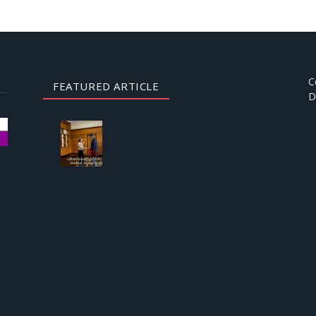
C
FEATURED ARTICLE
D
AUGUST
3, 2026
ဒေါ်
အောင်
ဆန်းစု
ကြည်
ကို
ICRC
ဌာနေ
တာဝန်ခံ
နှင့်
တွေ့ဆုံ
ခွင့် ပြု
ကြောင်း
စစ်တပ်