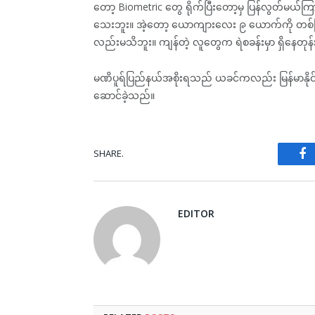
တော့ Biometric တွေ ရိုက်ပြီးတော့မှ ပြန်လွတ်မ
သေးဘူး။ အဲ့တော့ ယောကျားလေး ၉ ယောက်ကို တစ်ခြ
လည်းမသိဘူး။ ကျန်တဲ့ လူတွေက ရဲစခန်းမှာ ရှိနေတု
မဏိပူရ်ပြည်နယ်အစိုးရသည် ယခင်ကလည်း မြန်မာနိုင်ငံက
ဆောင်ခဲ့သည်။
SHARE.
Fa
EDITOR