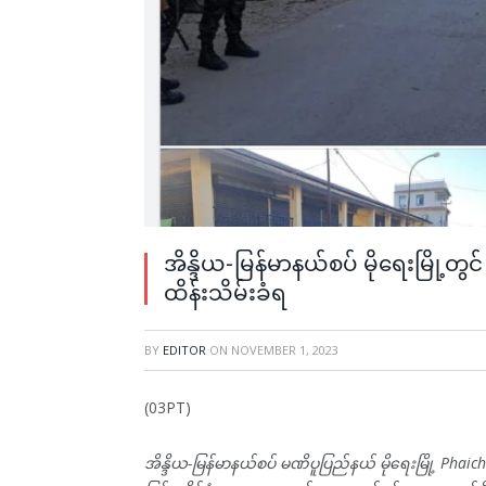
အိန္ဒိယ-မြန်မာနယ်စပ် မိုရေးမြို့တွင
ထိန်းသိမ်းခံရ
BY
EDITOR
ON
NOVEMBER 1, 2023
(03PT)
အိန္ဒိယ-မြန်မာနယ်စပ် မဏိပူပြည်နယ် မိုရေးမြို့ Ph