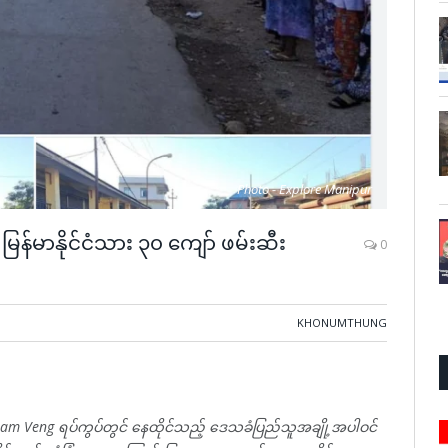
Photo - Explore Manipur
် မြန်မာနိုင်ငံသား ၃၀ ကျော် ဖမ်းဆီး
0
KHONUMTHUNG
aicham Veng ရပ်ကွပ်တွင် နေထိုင်သည့် ဒေသခံပြည်သူအချို့အပါဝင်