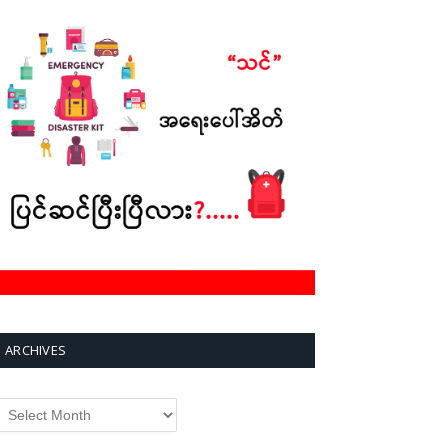
ARCHIVES
rchives