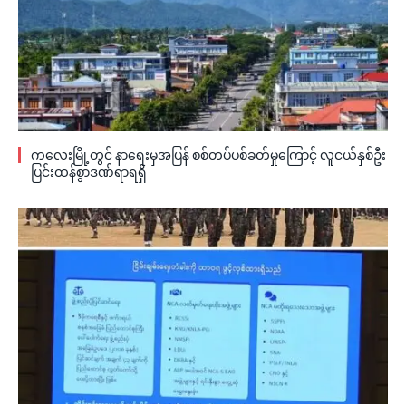
ကလေးမြို့တွင် နာရေးမှအပြန် စစ်တပ်ပစ်ခတ်မှုကြောင့် လူငယ်နှစ်ဦး
ပြင်းထန်စွာဒဏ်ရာရရှိ