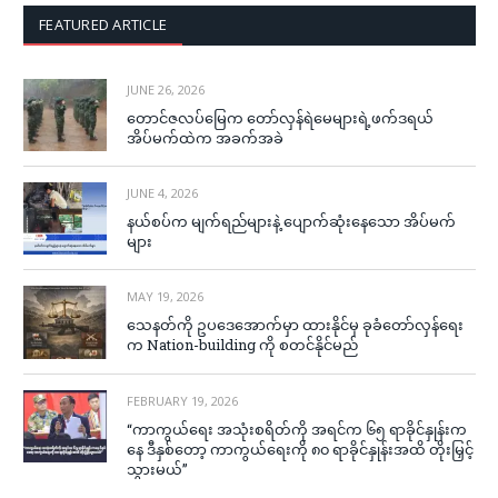
FEATURED ARTICLE
JUNE 26, 2026
တောင်ဇလပ်မြေက တော်လှန်ရဲမေများရဲ့ဖက်ဒရယ်
အိပ်မက်ထဲက အခက်အခဲ
JUNE 4, 2026
နယ်စပ်က မျက်ရည်များနဲ့ ပျောက်ဆုံးနေသော အိပ်မက်
များ
MAY 19, 2026
သေနတ်ကို ဥပဒေအောက်မှာ ထားနိုင်မှ ခုခံတော်လှန်ရေး
က Nation-building ကို စတင်နိုင်မည်
FEBRUARY 19, 2026
“ကာကွယ်ရေး အသုံးစရိတ်ကို အရင်က ၆၅ ရာခိုင်နှုန်းက
နေ ဒီနှစ်တော့ ကာကွယ်ရေးကို ၈၀ ရာခိုင်နှုန်းအထိ တိုးမြှင့်
သွားမယ်”