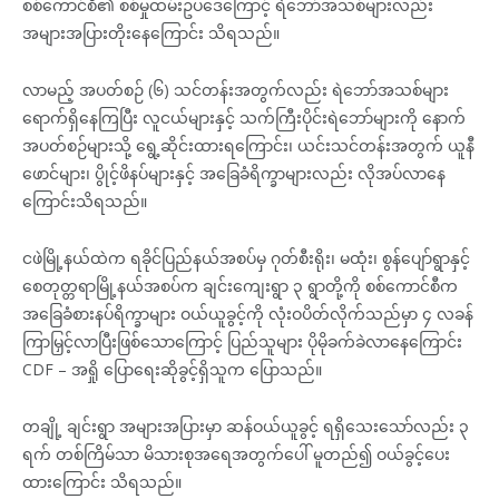
စစ်ကောင်စီ၏ စစ်မှုထမ်းဥပဒေကြောင့် ရဲဘော်အသစ်များလည်း
အများအပြားတိုးနေကြောင်း သိရသည်။
လာမည့် အပတ်စဉ် (၆) သင်တန်းအတွက်လည်း ရဲဘော်အသစ်များ
ရောက်ရှိနေကြပြီး လူငယ်များနှင့် သက်ကြီးပိုင်းရဲဘော်များကို နောက်
အပတ်စဉ်များသို့ ရွေ့ဆိုင်းထားရကြောင်း၊ ယင်းသင်တန်းအတွက် ယူနီ
ဖောင်များ၊ ပွိုင့်ဖိနပ်များနှင့် အခြေခံရိက္ခာများလည်း လိုအပ်လာနေ
ကြောင်းသိရသည်။
ငဖဲမြို့နယ်ထဲက ရခိုင်ပြည်နယ်အစပ်မှ ဂုတ်စီးရိုး၊ မထုံး၊ စွန်ပျော်ရွာနှင့်
စေတုတ္တရာမြို့နယ်အစပ်က ချင်းကျေးရွာ ၃ ရွာတို့ကို စစ်ကောင်စီက
အခြေခံစားနပ်ရိက္ခာများ ဝယ်ယူခွင့်ကို လုံးဝပိတ်လိုက်သည်မှာ ၄ လခန်
ကြာမြှင့်လာပြီးဖြစ်သောကြောင့် ပြည်သူများ ပိုမိုခက်ခဲလာနေကြောင်း
CDF – အရှို ပြောရေးဆိုခွင့်ရှိသူက ပြောသည်။
တချို့ ချင်းရွာ အများအပြားမှာ ဆန်ဝယ်ယူခွင့် ရရှိသေးသော်လည်း ၃
ရက် တစ်ကြိမ်သာ မိသားစုအရေအတွက်ပေါ် မူတည်၍ ဝယ်ခွင့်ပေး
ထားကြောင်း သိရသည်။