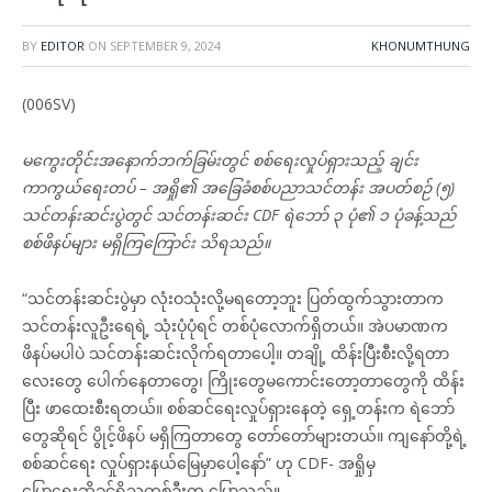
BY
EDITOR
ON
SEPTEMBER 9, 2024
KHONUMTHUNG
(006SV)
မကွေးတိုင်းအနောက်ဘက်ခြမ်းတွင် စစ်ရေးလှုပ်ရှားသည့် ချင်း
ကာကွယ်ရေးတပ် – အရှို၏ အခြေခံစစ်ပညာသင်တန်း အပတ်စဉ် (၅)
သင်တန်းဆင်းပွဲတွင် သင်တန်းဆင်း CDF ရဲဘော် ၃ ပုံ၏ ၁ ပုံခန့်သည်
စစ်ဖိနပ်များ မရှိကြကြောင်း သိရသည်။
“သင်တန်းဆင်းပွဲမှာ လုံးဝသုံးလို့မရတော့ဘူး ပြတ်ထွက်သွားတာက
သင်တန်းလူဦးရေရဲ့ သုံးပုံပုံရင် တစ်ပုံလောက်ရှိတယ်။ အဲပမာဏက
ဖိနပ်မပါပဲ သင်တန်းဆင်းလိုက်ရတာပေါ့။ တချို့ ထိန်းပြီးစီးလို့ရတာ
လေးတွေ ပေါက်နေတာတွေ၊ ကြိုးတွေမကောင်းတော့တာတွေကို ထိန်း
ပြီး ဖာထေးစီးရတယ်။ စစ်ဆင်ရေးလှုပ်ရှားနေတဲ့ ရှေ့တန်းက ရဲဘော်
တွေဆိုရင် ပွိုင့်ဖိနပ် မရှိကြတာတွေ တော်တော်များတယ်။ ကျနော်တို့ရဲ့
စစ်ဆင်ရေး လှုပ်ရှားနယ်မြေမှာပေါ့နော်” ဟု CDF- အရှိုမှ
ပြောရေးဆိုခွင့်ရှိသူတစ်ဦးက ပြောသည်။