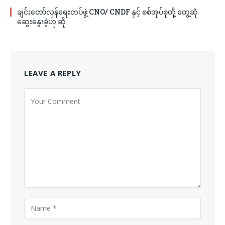
ချင်းတော်လှန်ရေးတပ်ဖွဲ့ CNO/ CNDF နှင့် စစ်အုပ်စုတို့ တွေ့ဆုံ
ဆွေးနွေးခဲ့ဟု ဆို
LEAVE A REPLY