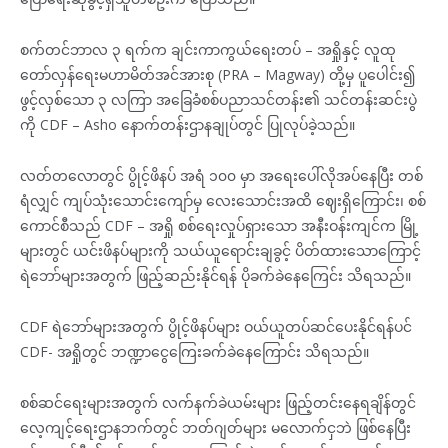
စက်တင်ဘာလ ၃ ရက်က ချင်းကာကွယ်ရေးတပ် – အရှိုနှင့် လူထု
တော်လှန်ရေးမဟာမိတ်အင်အားစု (PRA – Magway) တို့မှ ပူပေါင်း၍
ဖွင့်လှစ်သော ၃ လကြာ အခြေခံစစ်ပညာသင်တန်း၏ သင်တန်းဆင်းပွဲ
ကို CDF – Asho နောက်တန်းဌာနချုပ်တွင် ပြုလုပ်ခဲ့သည်။
လတ်တလောတွင် ပွိုင့်ဖိနပ် အရံ ၁၀၀ မှာ အရေးပေါ်လိုအပ်နေပြီး တစ်
ရံလျှင် ကျပ်သုံးသောင်းကျော်မှ လေးသောင်းအထိ ဈေးရှိကြောင်း၊ စစ်
ကောင်စီသည် CDF – အရှို စစ်ရေးလှုပ်ရှားသော အနီးဝန်းကျင်က မြို့
များတွင် ယင်းဖိနပ်များကို သယ်ယူရောင်းချခွင့် ပိတ်ထားသောကြောင့်
ရဲဘော်များအတွက် ဖြည့်ဆည်းနိုင်ရန် ပိုခက်ခဲနေကြေင်း သိရသည်။
CDF ရဲဘော်များအတွက် ပွိုင့်ဖိနပ်များ ဝယ်ယူတပ်ဆင်ပေးနိုင်ရန်ပင်
CDF- အရှိုတွင် ဘဏ္ဍာငွေကြေးခက်ခဲနေကြောင်း သိရသည်။
စစ်ဆင်ရေးများအတွက် လက်နက်ခဲယမ်းများ ဖြည့်တင်းနေရချိန်တွင်
လေ့ကျင့်ရေးဌာနဘက်တွင် ဘတ်ဂျတ်များ မလောက်ငှဘဲ ဖြစ်နေပြီး