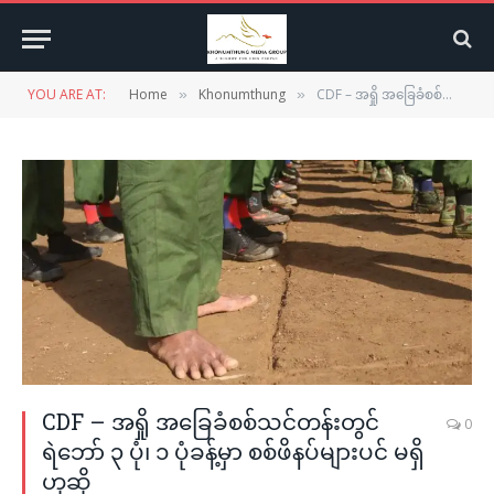
YOU ARE AT:
Home
Khonumthung
CDF – အရှို အခြေခံစစ်သင်တန်းတွင် ရဲဘော် ၃ ပုံ၊ ၁ ပုံခန့်မှာ စစ်ဖိနပ်များပင် မရှိဟုဆို
»
»
CDF – အရှို အခြေခံစစ်သင်တန်းတွင်
0
ရဲဘော် ၃ ပုံ၊ ၁ ပုံခန့်မှာ စစ်ဖိနပ်များပင် မရှိ
ဟုဆို