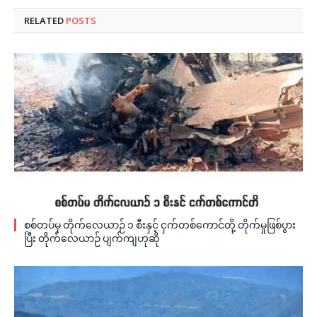
RELATED
POSTS
စစ်တပ်မှ တိုက်လေယာဉ် ၁ စီးနှင့် ငှက်တစ်ကောင်တို့ တိုက်မှုဖြစ်ပွား
ပြီး တိုက်လေယာဉ် ပျက်ကျဟုဆို