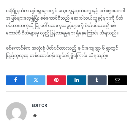
ငဖဲမြို့နယ်က ချင်းရွာများတွင် သွေးလွန်တုတ်ကွေးနှင့် ငှက်ဖျားရောဂါ
အဖြစ်များလေ့ရှိပြီး စစ်ကောင်စီသည် ဆေးဝါးဝယ်ယူခွင့်များကို ပိတ်
ပင်ထားသကဲ့သို့ မြို့ပေါ် ဆေးကုသခွင့်များကို ပိတ်ပင်ထား၍ စစ်
ကောင်စီ ဂိတ်များမှ လှည့်ပြန်လာရမှုများ ရှိနေကြောင်း သိရသည်။
စစ်ကောင်စီက အလုံးစုံ ပိတ်ပင်ထားသည့် ချင်းကျေးရွာ ၆ ရွာတွင်
ပြည်သူလူထု တစ်ထောင်ဝန်းကျင်ခန့် ရှိကြောင်း သိရသည်။
Facebook
Twitter
Pinterest
LinkedIn
Tumblr
Email
EDITOR
Website