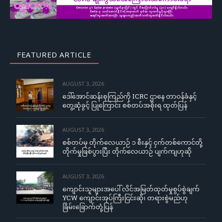
FEATURED ARTICLE
AUGUST 3, 2026
ဒေါ်အောင်ဆန်းစုကြည်ကို ICRC ဌာနေ တာဝန်ခံနှင့်
တွေ့ဆုံခွင့် ပြုကြောင်း စစ်တပ်အစိုးရ ထုတ်ပြန်
AUGUST 3, 2026
စစ်တပ်မှ တိုက်လေယာဉ် ၁ စီးနှင့် ငှက်တစ်ကောင်တို့
တိုက်မှုဖြစ်ပွားပြီး တိုက်လေယာဉ် ပျက်ကျဟုဆို
AUGUST 3, 2026
ကျောင်းသူများအပေါ် လိင်အမြတ်ထုတ်မှုစွပ်စွဲချက်
YCW ကျောင်းအုပ်ကြီးငြင်းဆို၊ တရားစွဲမည်ဟု
ခြိမ်းခြောက်တုံ့ပြန်