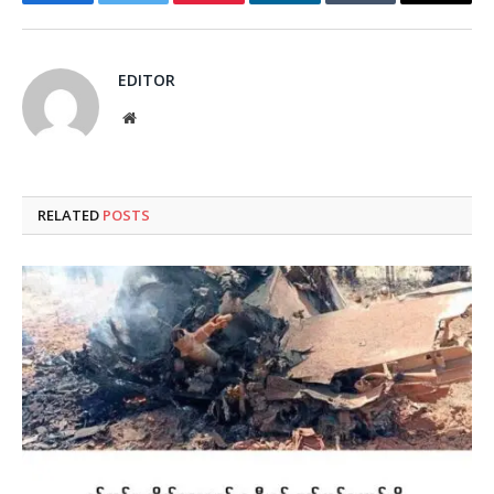
Facebook
Twitter
Pinterest
LinkedIn
Tumblr
Email
EDITOR
Website
RELATED
POSTS