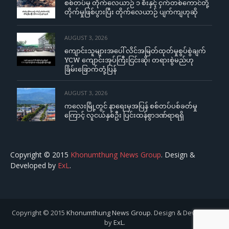
စစ်တပ်မှ တိုက်လေယာဉ် ၁ စီးနှင့် ငှက်တစ်ကောင်တို့
တိုက်မှုဖြစ်ပွားပြီး တိုက်လေယာဉ် ပျက်ကျဟုဆို
AUGUST 3, 2026
ကျောင်းသူများအပေါ် လိင်အမြတ်ထုတ်မှုစွပ်စွဲချက်
YCW ကျောင်းအုပ်ကြီးငြင်းဆို၊ တရားစွဲမည်ဟု
ခြိမ်းခြောက်တုံ့ပြန်
AUGUST 3, 2026
ကလေးမြို့တွင် နာရေးမှအပြန် စစ်တပ်ပစ်ခတ်မှု
ကြောင့် လူငယ်နှစ်ဦး ပြင်းထန်စွာဒဏ်ရာရရှိ
Copyright © 2015
Khonumthung News Group
. Design &
Developed by
ExL
.
Copyright © 2015
Khonumthung News Group
. Design & Developed
by
ExL
.