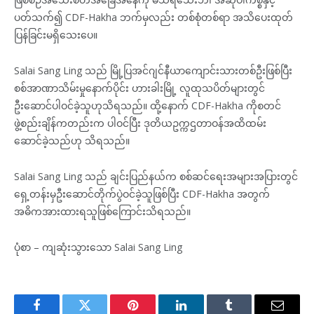
ပတ်သက်၍ CDF-Hakha ဘက်မှလည်း တစ်စုံတစ်ရာ အသိပေးထုတ်
ပြန်ခြင်းမရှိသေးပေ။
Salai Sang Ling သည် မြို့ပြအင်ဂျင်နီယာကျောင်းသားတစ်ဦးဖြစ်ပြီး
စစ်အာဏာသိမ်းမှုနောက်ပိုင်း ဟားခါးမြို့ လူထုသပိတ်များတွင်
ဦးဆောင်ပါဝင်ခဲ့သူဟုသိရသည်။ ထို့နောက် CDF-Hakha ကိုစတင်
ဖွဲ့စည်းချိန်ကတည်းက ပါဝင်ပြီး ဒုတိယဥက္ကဌတာဝန်အထိထမ်း
ဆောင်ခဲ့သည်ဟု သိရသည်။
Salai Sang Ling သည် ချင်းပြည်နယ်က စစ်ဆင်ရေးအများအပြားတွင်
ရှေ့တန်းမှဦးဆောင်တိုက်ပွဲဝင်ခဲ့သူဖြစ်ပြီး CDF-Hakha အတွက်
အဓိကအားထားရသူဖြစ်ကြောင်းသိရသည်။
ပုံစာ – ကျဆုံးသွားသော Salai Sang Ling