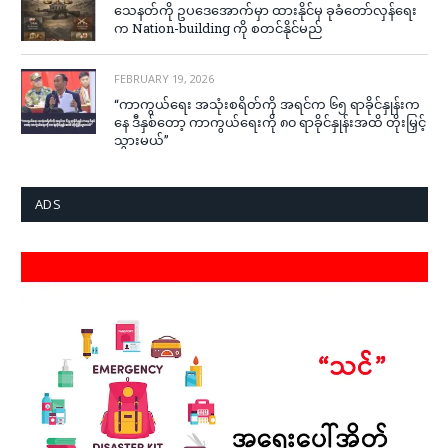
သေနတ်ကို ဥပဒေအောက်မှာ ထားနိုင်မှ ခုခံတော်လှန်ရေး
က Nation-building ကို စတင်နိုင်မည်
FEBRUARY 19, 2026
“ကာကွယ်ရေး အသုံးစရိတ်ကို အရင်က ၆၅ ရာခိုင်နှုန်းက
နေ ဒီနှစ်တော့ ကာကွယ်ရေးကို ၈၀ ရာခိုင်နှုန်းအထိ တိုးမြှင့်
သွားမယ်”
ADS