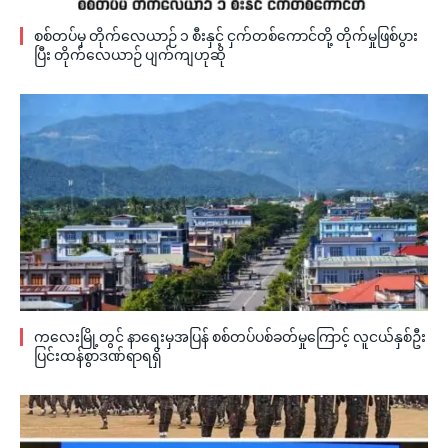
စစ်တပ်မှ တိုက်လေယာဉ် ၁ စီးနှင့် ငှက်တစ်ကောင်တို့ တိုက်မှုဖြစ်ပွား
ပြီး တိုက်လေယာဉ် ပျက်ကျဟုဆို
ကလေးမြို့တွင် နာရေးမှအပြန် စစ်တပ်ပစ်ခတ်မှုကြောင့် လူငယ်နှစ်ဦး
ပြင်းထန်စွာဒဏ်ရာရရှိ