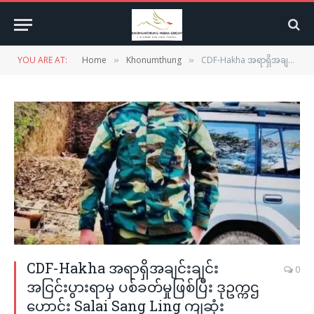
YOU ARE AT:
Home
Khonumthung
CDF-Hakha အရာရှိအချင်းချင်းအငြင်းပွားရာမှ ပစ်ခတ်မှုဖြစ်ပြီး ဒုဥက္ကဌဟောင်း Salai Sang Ling ကျဆုံး
»
»
CDF-Hakha အရာရှိအချင်းချင်း
0
အငြင်းပွားရာမှ ပစ်ခတ်မှုဖြစ်ပြီး ဒုဥက္ကဌ
ဟောင်း Salai Sang Ling ကျဆုံး