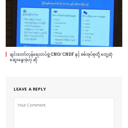
ချင်းတော်လှန်ရေးတပ်ဖွဲ့ CNO/ CNDF နှင့် စစ်အုပ်စုတို့ တွေ့ဆုံ
ဆွေးနွေးခဲ့ဟု ဆို
LEAVE A REPLY