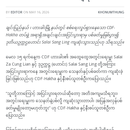
BY
EDITOR
ON
MAY 16, 2026
KHONUMTHUNG
ချင်းပြည်နယ် ၊ ဟားခါးမြို့နယ်တွင် စစ်ရေးလှုပ်ရှားနေသော CDF-
Hakha တပ်ဖွဲ့ အရာရှိအချင်းချင်းအငြင်းပွားရာမှ ပစ်ခတ်မှုဖြစ်ပွား၍
ဒုတိယဥက္ကဌဟောင်း Salai Sang Ling ကျဆုံးသွားသည်ဟု သိရသည်။
မေလ ၁၅ ရက်နေ့က CDF ဟားခါး၏ အထွေထွေအတွင်းရေးမှူး Salai
Za Cung Lian နှင့် ဒုဥက္ကဋ္ဌ (ဟောင်း) Salai Sang Ling တို့အကြား
အငြင်းပွားရာကနေ အတွင်းရေးမှူးက သေနတ်နှင့်ပစ်ခတ်ကာ ကျဆုံးခဲ့
ခြင်းဖြစ်သည်ဟု CDF-Hakha နှင့်နီးစပ်သူတစ်ဦးကပြောသည်။
“သူတို့ဘာကြောင့် အငြင်းပွားရတယ်ဆိုတော့ အတိအကျမသိရဘူး၊
အတွင်းရေးမှူးက သေနတ်နဲ့ပစ်လို့ ကျဆုံးသွားတာပါ၊ အပြန်အလှန်ပစ်
ခတ်မှုမျိုးတော့မဟုတ်ဘူး” ဟု CDF-Hakha နှင့်နီးစပ်သူတစ်ဦးက
ပြောသည်။
ဖြစ်စဉ်အသေးစိတ်အခြေအနေကို မသိရသေးဘဲ၊ အဆိုပါကိစ္စနှင့်