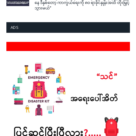
နေ ဒီနှစ်တော့ ကာကွယ်ရေးကို ၈၀ ရာခိုင်နှုန်းအထိ တိုးမြှင့်
သွားမယ်”
ADS