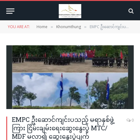
YOU ARE AT:
Home
Khonumthung
EMPC ဦးဆောင်ကျင်းပသည့် မရာနှစ်ဖွဲ့ကြား ငြိမ်းချမ်းရေးဆွေးနွေးပွဲ MTC/ MDF မလာ၍ ဆွေးနွေးပွဲပျက်
»
»
EMPC ဦးဆောင်ကျင်းပသည့် မရာနှစ်ဖွဲ့
0
ကြား ငြိမ်းချမ်းရေးဆွေးနွေးပွဲ MTC/
MDF မလာ၍ ဆွေးနွေးပွဲပျက်