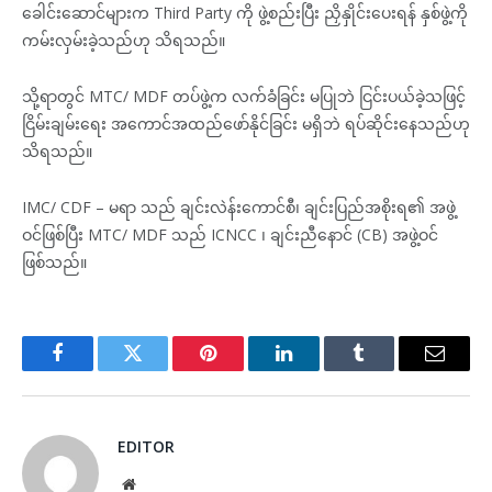
ခေါင်းဆောင်များက Third Party ကို ဖွဲ့စည်းပြီး ညှိနှိုင်းပေးရန် နှစ်ဖွဲ့ကို
ကမ်းလှမ်းခဲ့သည်ဟု သိရသည်။
သို့ရာတွင် MTC/ MDF တပ်ဖွဲ့က လက်ခံခြင်း မပြုဘဲ ငြင်းပယ်ခဲ့သဖြင့်
ငြိမ်းချမ်းရေး အကောင်အထည်ဖော်နိုင်ခြင်း မရှိဘဲ ရပ်ဆိုင်းနေသည်ဟု
သိရသည်။
IMC/ CDF – မရာ သည် ချင်းလဲန်းကောင်စီ၊ ချင်းပြည်အစိုးရ၏ အဖွဲ့
ဝင်ဖြစ်ပြီး MTC/ MDF သည် ICNCC ၊ ချင်းညီနောင် (CB) အဖွဲ့ဝင်
ဖြစ်သည်။
Facebook
Twitter
Pinterest
LinkedIn
Tumblr
Email
EDITOR
Website