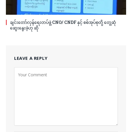
ချင်းတော်လှန်ရေးတပ်ဖွဲ့ CNO/ CNDF နှင့် စစ်အုပ်စုတို့ တွေ့ဆုံ
ဆွေးနွေးခဲ့ဟု ဆို
LEAVE A REPLY