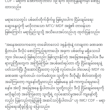
CDF – မရာက အောက်တိုဘာလ ၁၉ ရက် ထုတ်ပြန်ချက်မှာ ဖော်ပြ
ထားသည်။
မရာဒေသတွင်း ပစ်ခတ်တိုက်ခိုက်မှု ဖြစ်ပွားပါက ငြိမ်းချမ်းရေး
ဆွေးနွေးပွဲကို မလိုလာသော MTC/ MDF အဖွဲ့၏ တာဝန်သာ
ဖြစ်ကြောင်း မရာပြည်သူသို့ အသိပေးအပ်သည်ဟု ထုတ်ပြန်သည်။
“အနေအထားကတော့ တခေါတလေပဲ ဒရုန်းဗုံးနဲ့ လာချတာ ခဏခဏ
ရှိတယ်။ ဒီလိုပဲ စောင့်ကြည့်ရတာပေါ့။ အခုက ပစ်ခတ်မှု မရှိသေးပါ
ဘူး။ ဒါပေမယ့် ဖြစ်ရင်လည်း ဖြစ်သွားနိုင်တဲ့ အခြေအနေမျိုးပါပဲ။ ဒီမ
ရာလူကြီးတွေက အကြိမ်ကြိမ်၊ အပစ်ခတ်ရပ်တာ တို့၊ ငြိမ်းချမ်းရေးနဲ့
ပတ်သက်ပြီး ဦးဆောင်ပြီးတော့ လုပ်ဖို့ လုပ်တယ်။ ဒါပေမယ့် MDF က
ခဏခဏ ပျက်တယ်၊ လက်မခံဘူး။ သူတို့က ဒီလိုမျိုး စိတ်ထားရှိတဲ့
အခါကြတော့ ကျနော်တို့မှာလည်း မဖြစ်မနေ ခုခံ ကာကွယ်ရမှာပေါ့
နော်။ အဲလို အခြေအနေ ရှိပါတယ်။ သူတို့လည်း ဒီလို ငြိမ်းချမ်းရေးကို
မလိုချင်တဲ့ အခါကြတော့ သူတို့ရဲ့ လုပ်ဆောင်မှုအပေါ် ကျနော်တို့
လည်း ပြန်လည်တုန့်ပြန်ဖို့ အဆင်သင့်ရှိပါတယ်” ဟု IMC/ CDF – မရာ
ပြောရေးဆိုခွင့်ရှိသူ ပြောသည်။