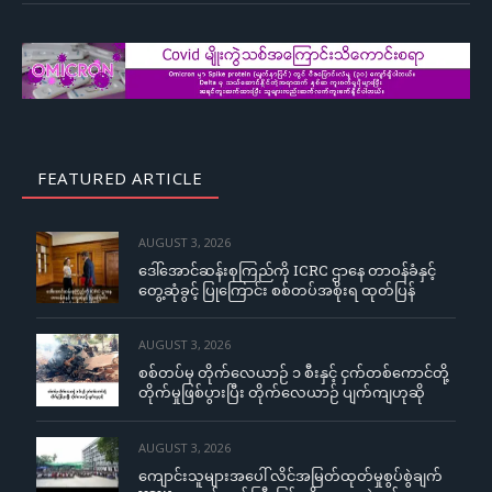
FEATURED ARTICLE
AUGUST 3, 2026
ဒေါ်အောင်ဆန်းစုကြည်ကို ICRC ဌာနေ တာဝန်ခံနှင့်
တွေ့ဆုံခွင့် ပြုကြောင်း စစ်တပ်အစိုးရ ထုတ်ပြန်
AUGUST 3, 2026
စစ်တပ်မှ တိုက်လေယာဉ် ၁ စီးနှင့် ငှက်တစ်ကောင်တို့
တိုက်မှုဖြစ်ပွားပြီး တိုက်လေယာဉ် ပျက်ကျဟုဆို
AUGUST 3, 2026
ကျောင်းသူများအပေါ် လိင်အမြတ်ထုတ်မှုစွပ်စွဲချက်