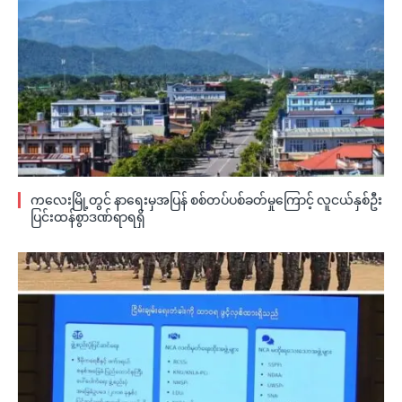
ကလေးမြို့တွင် နာရေးမှအပြန် စစ်တပ်ပစ်ခတ်မှုကြောင့် လူငယ်နှစ်ဦး
ပြင်းထန်စွာဒဏ်ရာရရှိ