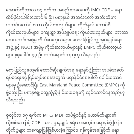
အောက်တိုဘာလ ၁၇ ရက်က အစည်းအဝေးပွဲကို IMC/ CDF – မရာ
ထိပ်ပိုင်းခေါင်းဆောင် ၆ ဦး၊ မရာနယ် အသင်းတော် အသီးသီးက
အသင်းတော်ပါစတာ ကိုယ်စားလှယ်များ၊ တိုက်နယ် ကောင်စီ
ကိုယ်စားလှယ်များ၊ ကျေးရွာ အုပ်ချုပ်ရေး ကိုယ်စားလှယ်များ၊ ဘာသာ
ရေးအသင်းအဖွဲ့မှ ကိုယ်စားလှယ်များ၊ ဒေသခံပြည်သူ့ အုပ်ချုပ်ရေး
အဖွဲ့ နှင့် NGOs အဖွဲ့မှ ကိုယ်စားလှယ်များနှင့် EMPC ကိုယ်စားလှယ်
များ စုစုပေါင်း ၄၃ ဦး တက်ရောက်သည်ဟု သိရသည်။
မရာပြည်သူတွေ၏ တောင်ဆိုးချက်အရ မရာနှစ်ဖွဲ့ကြား အပစ်အခတ်
ရပ်စဲရေးနှင့် ငြိမ်းချမ်းရေးအတွက် မရာနိုင်ငံရေးပါတီ ခေါင်းဆောင်
များမှ ဦးဆောင်ပြီး East Maraland Peace Committee (EMPC) ကို
ဖွဲ့စည်းပြီး မရာနှစ်ဖွဲ့ တွေ့ဆုံညှိနှိုင်းပေးရေးကို လုပ်ဆောင်နေသည်ဟု
သိရသည်။
ဇူလိုင်လ ၁၇ ရက်က MTC/ MDF တပ်ဖွဲ့ဝင်နှင့် မဟာမိတ်များ၏
ထိုးစစ်ကြောင့် CDF – မရာ ဌာနချုပ် ဧရိယာအတွင်း မရာနှစ်ဖွဲ့ ကြား
တိုက်ပွဲများ တကျော့ပြန်ဖြစ်ပွားခဲ့ကြောင်း၊ ရန်ကုန်အခြေစိုက် မရာ