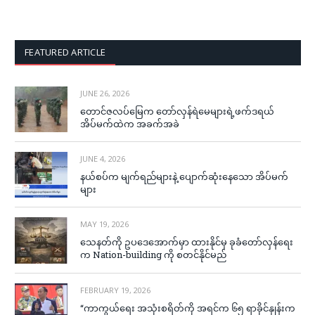
FEATURED ARTICLE
JUNE 26, 2026
တောင်ဇလပ်မြေက တော်လှန်ရဲမေများရဲ့ဖက်ဒရယ်
အိပ်မက်ထဲက အခက်အခဲ
JUNE 4, 2026
နယ်စပ်က မျက်ရည်များနဲ့ ပျောက်ဆုံးနေသော အိပ်မက်
များ
MAY 19, 2026
သေနတ်ကို ဥပဒေအောက်မှာ ထားနိုင်မှ ခုခံတော်လှန်ရေး
က Nation-building ကို စတင်နိုင်မည်
FEBRUARY 19, 2026
“ကာကွယ်ရေး အသုံးစရိတ်ကို အရင်က ၆၅ ရာခိုင်နှုန်းက