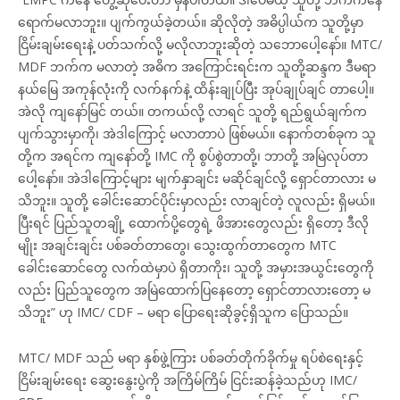
ရောက်မလာဘူး။ ပျက်ကွယ်ခဲ့တယ်။ ဆိုလိုတဲ့ အဓိပ္ပါယ်က သူတို့မှာ
ငြိမ်းချမ်းရေးနဲ့ ပတ်သက်လို့ မလိုလာဘူးဆိုတဲ့ သဘောပေါ့နော်။ MTC/
MDF ဘက်က မလာတဲ့ အဓိက အကြောင်းရင်းက သူတို့ဆန္ဒက ဒီမရာ
နယ်မြေ အကုန်လုံးကို လက်နက်နဲ့ ထိန်းချုပ်ပြီး အုပ်ချုပ်ချင် တာပေါ့။
အဲလို ကျနော်မြင် တယ်။ တကယ်လို့ လာရင် သူတို့ ရည်ရွယ်ချက်က
ပျက်သွားမှာကို၊ အဲဒါကြောင့် မလာတာပဲ ဖြစ်မယ်။ နောက်တစ်ခုက သူ
တို့က အရင်က ကျနော်တို့ IMC ကို စွပ်စွဲတာတို့၊ ဘာတို့ အမြဲလုပ်တာ
ပေါ့နော်။ အဲဒါကြောင့်များ မျက်နှာချင်း မဆိုင်ချင်လို့ ရှောင်တာလား မ
သိဘူး။ သူတို့ ခေါင်းဆောင်ပိုင်းမှာလည်း လာချင်တဲ့ လူလည်း ရှိမယ်။
ပြီးရင် ပြည်သူတချို့ ထောက်ပို့တွေရဲ့ ဖိအားတွေလည်း ရှိတော့ ဒီလို
မျိုး အချင်းချင်း ပစ်ခတ်တာတွေ၊ သွေးထွက်တာတွေက MTC
ခေါင်းဆောင်တွေ လက်ထဲမှာပဲ ရှိတာကိုး၊ သူတို့ အမှားအယွင်းတွေကို
လည်း ပြည်သူတွေက အမြဲထောက်ပြနေတော့ ရှောင်တာလားတော့ မ
သိဘူး” ဟု IMC/ CDF – မရာ ပြောရေးဆိုခွင့်ရှိသူက ပြောသည်။
MTC/ MDF သည် မရာ နှစ်ဖွဲ့ကြား ပစ်ခတ်တိုက်ခိုက်မှု ရပ်စဲရေးနှင့်
ငြိမ်းချမ်းရေး ဆွေးနွေးပွဲကို အကြိမ်ကြိမ် ငြင်းဆန်ခဲ့သည်ဟု IMC/