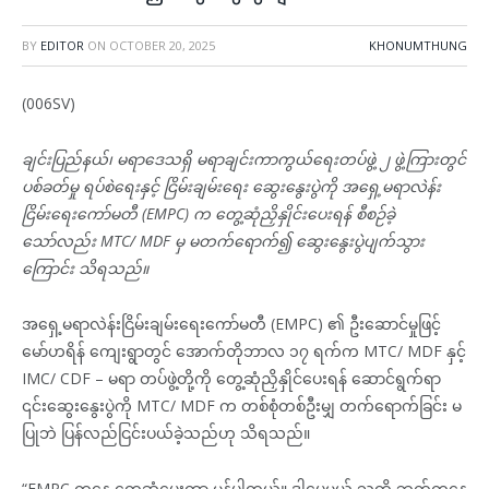
BY
EDITOR
ON
OCTOBER 20, 2025
KHONUMTHUNG
(006SV)
ချင်းပြည်နယ်၊ မရာဒေသရှိ မရာချင်းကာကွယ်ရေးတပ်ဖွဲ့ ၂ ဖွဲ့ကြားတွင်
ပစ်ခတ်မှု ရပ်စဲရေးနှင့် ငြိမ်းချမ်းရေး ဆွေးနွေးပွဲကို အရှေ့မရာလဲန်း
ငြိမ်းရေးကော်မတီ (EMPC) က တွေ့ဆုံညှိနှိုင်းပေးရန် စီစဉ်ခဲ့
သော်လည်း MTC/ MDF မှ မတက်ရောက်၍ ဆွေးနွေးပွဲပျက်သွား
ကြောင်း သိရသည်။
အရှေ့မရာလဲန်းငြိမ်းချမ်းရေးကော်မတီ (EMPC) ၏ ဦးဆောင်မှုဖြင့်
မော်ဟရိန် ကျေးရွာတွင် အောက်တိုဘာလ ၁၇ ရက်က MTC/ MDF နှင့်
IMC/ CDF – မရာ တပ်ဖွဲ့တို့ကို တွေ့ဆုံညှိနှိုင်ပေးရန် ဆောင်ရွက်ရာ
၎င်းဆွေးနွေးပွဲကို MTC/ MDF က တစ်စုံတစ်ဦးမျှ တက်ရောက်ခြင်း မ
ပြုဘဲ ပြန်လည်ငြင်းပယ်ခဲ့သည်ဟု သိရသည်။
“EMPC ကနေ တွေ့ဆုံပေးတာ မှန်ပါတယ်။ ဒါပေမယ့် သူတို့ ဘက်ကနေ