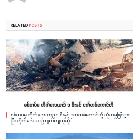
RELATED
POSTS
စစ်တပ်မှ တိုက်လေယာဉ် ၁ စီးနှင့် ငှက်တစ်ကောင်တို့ တိုက်မှုဖြစ်ပွား
ပြီး တိုက်လေယာဉ် ပျက်ကျဟုဆို