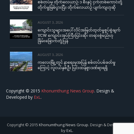
စစ်တပ်မှ တိုက်လေယာဉ် ၁ စီးနှင့် ငှက်တစ်ကောင်တို့
တိုက်မှုဖြစ်ပွားပြီး တိုက်လေယာဉ် ပျက်ကျဟုဆို
AUGUST 3, 2026
ကျောင်းသူများအပေါ် လိင်အမြတ်ထုတ်မှုစွပ်စွဲချက်
YCW ကျောင်းအုပ်ကြီးငြင်းဆို၊ တရားစွဲမည်ဟု
ခြိမ်းခြောက်တုံ့ပြန်
AUGUST 3, 2026
ကလေးမြို့တွင် နာရေးမှအပြန် စစ်တပ်ပစ်ခတ်မှု
ကြောင့် လူငယ်နှစ်ဦး ပြင်းထန်စွာဒဏ်ရာရရှိ
Copyright © 2015
Khonumthung News Group
. Design &
Developed by
ExL
.
Copyright © 2015
Khonumthung News Group
. Design & Developed
by
ExL
.