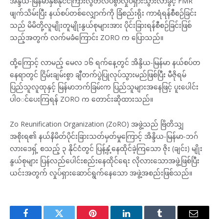
အိန္ဒိယ-မြန်မာနှစ်နိုင်ငံကြားလွတ်လပ်စွာလှုပ်ရှားသွားလာခွင့် FMR
ဖျက်သိမ်းပြီး နယ်စပ်တစ်လျှောက်ကို ခြံစည်းရိုး ကာရံရန်စီစဉ်ခြင်း
သည် မိမိတို့လူမျိုးတူမျိုးနွယ်စုများအား ပိုင်းခြားရန်စီစဉ်ခြင်းဖြစ်
သည့်အတွက် လက်မခံကြောင်း ZORO က ပြောသည်။
ထို့ကြောင့် လာမည့် မေလ ၁၆ ရက်နေ့တွင် အိန္ဒိယ-မြန်မာ နယ်စပ်တ
နေရာတွင် ငြိမ်းချမ်းစွာ ချီတက်ပွဲပြုလုပ်သွားမည်ဖြစ်ပြီး မီဇိုရမ်
ပြည်သူလူထုနှင့် မြန်မာဘက်ခြမ်းက ပြည်သူများအနေဖြင့် ပူးပေါင်း
ပါ၀◌င်ပေးကြရန် ZORO က တောင်းဆိုထားသည်။
Zo Reunification Organization (ZoRO) အဖွဲ့သည် ဗြိတိသျှ
အစိုးရ၏ နယ်နိမိတ်ပိုင်းခြားသတ်မှတ်မှုကြောင့် အိန္ဒိယ-မြန်မာ-ဘဂ်
လားဒေရှ့် စသည့် ၃ နိုင်ငံတွင် ပြန့်နှံ့နေထိုင်ခဲ့ကြသော ဇိုး (ချင်း) မျိုး
နွယ်စုများ ပြန်လည်ပေါင်းစည်းနေထိုင်ရေး လိုလားသောအဖွဲ့ဖြစ်ပြီး
ယင်းအတွက် လှုပ်ရှားဆောင်ရွက်နေသော အဖွဲ့အစည်းဖြစ်သည်။