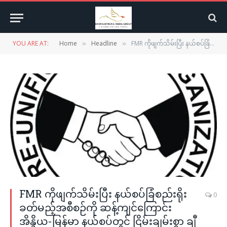
YOU ARE AT:
Home
Headline
FMR ကိုဖျက်သိမ်းပြီး နယ်စပ်ခြံစည်းရိုးခတ်မည့်အစီစဉ်ကို ဆန့်ကျင်ကြောင်း အိန္ဒိယ-မြန်မာ နယ်စပ်တွင် ငြိမ်းချမ်းစွာ ချီတက်ပွဲပြုလုပ်မည်
»
»
FMR ကိုဖျက်သိမ်းပြီး နယ်စပ်ခြံစည်းရိုး
0
ခတ်မည့်အစီစဉ်ကို ဆန့်ကျင်ကြောင်း
အိန္ဒိယ-မြန်မာ နယ်စပ်တွင် ငြိမ်းချမ်းစွာ ချီ