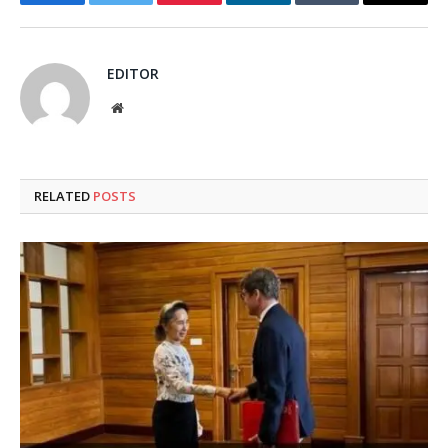
Facebook
Twitter
Pinterest
LinkedIn
Tumblr
Email
EDITOR
Website
RELATED
POSTS