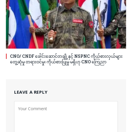
CNO/ CNDF ခေါင်းဆောင်တချို့နှင့် NSPNC ကိုယ်စားလှယ်များ
တွေ့ဆုံမှု တရားဝင်မှု၊ ကိုယ်စားပြုမှု မရှိဟု CNO ကြေညာ
LEAVE A REPLY