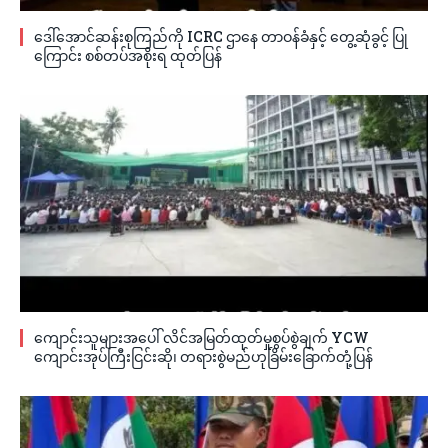
ဒေါ်အောင်ဆန်းစုကြည်ကို ICRC ဌာနေ တာဝန်ခံနှင့် တွေ့ဆုံခွင့် ပြု
ကြောင်း စစ်တပ်အစိုးရ ထုတ်ပြန်
ကျောင်းသူများအပေါ် လိင်အမြတ်ထုတ်မှုစွပ်စွဲချက် YCW
ကျောင်းအုပ်ကြီးငြင်းဆို၊ တရားစွဲမည်ဟုခြိမ်းခြောက်တုံ့ပြန်