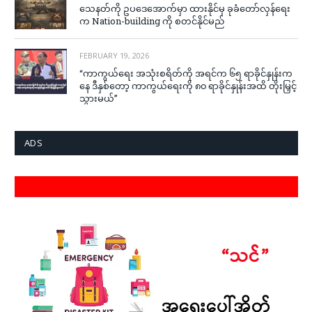
သေနတ်ကို ဥပဒေအောက်မှာ ထားနိုင်မှ ခုခံတော်လှန်ရေး
က Nation-building ကို စတင်နိုင်မည်
FEBRUARY 19, 2026
“ကာကွယ်ရေး အသုံးစရိတ်ကို အရင်က ၆၅ ရာခိုင်နှုန်းက
နေ ဒီနှစ်တော့ ကာကွယ်ရေးကို ၈၀ ရာခိုင်နှုန်းအထိ တိုးမြှင့်
သွားမယ်”
ADS