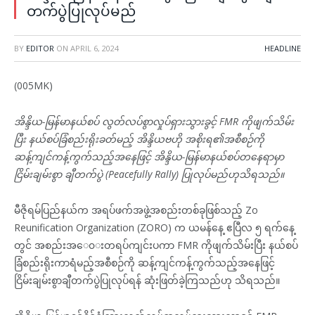
တက်ပွဲပြုလုပ်မည်
BY
EDITOR
ON
APRIL 6, 2024
HEADLINE
(005MK)
အိန္ဒိယ-မြန်မာနယ်စပ် လွတ်လပ်စွာလှုပ်ရှားသွားခွင့် FMR ကိုဖျက်သိမ်း
ပြီး နယ်စပ်ခြံစည်းရိုးခတ်မည့် အိန္ဒိယဗဟို အစိုးရ၏အစီစဉ်ကို
ဆန့်ကျင်ကန့်ကွက်သည့်အနေဖြင့် အိန္ဒိယ-မြန်မာနယ်စပ်တနေရာမှာ
ငြိမ်းချမ်းစွာ ချီတက်ပွဲ (Peacefully Rally) ပြုလုပ်မည်ဟုသိရသည်။
မီဇိုရမ်ပြည်နယ်က အရပ်ဖက်အဖွဲ့အစည်းတစ်ခုဖြစ်သည့် Zo
Reunification Organization (ZORO) က ယမန်နေ့ ဧပြီလ ၅ ရက်နေ့
တွင် အစည်းအ‌ေ၀◌းတရပ်ကျင်းပကာ FMR ကိုဖျက်သိမ်းပြီး နယ်စပ်
ခြံစည်းရိုးကာရံမည့်အစီစဉ်ကို ဆန့်ကျင်ကန့်ကွက်သည့်အနေဖြင့်
ငြိမ်းချမ်းစွာချီတက်ပွဲပြုလုပ်ရန် ဆုံးဖြတ်ခဲ့ကြသည်ဟု သိရသည်။