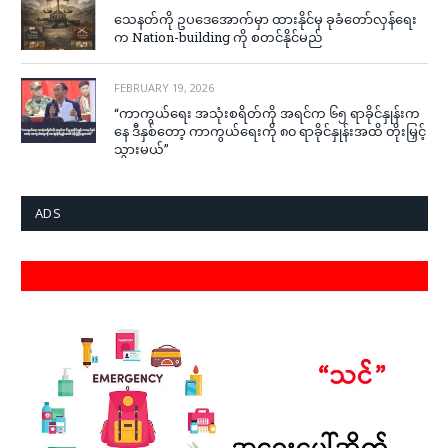
သေနတ်ကို ဥပဒေအောက်မှာ ထားနိုင်မှ ခုခံတော်လှန်ရေး
က Nation-building ကို စတင်နိုင်မည်
FEBRUARY 19, 2026
“ကာကွယ်ရေး အသုံးစရိတ်ကို အရင်က ၆၅ ရာခိုင်နှုန်းက
နေ ဒီနှစ်တော့ ကာကွယ်ရေးကို ၈၀ ရာခိုင်နှုန်းအထိ တိုးမြှင့်
သွားမယ်”
ADS