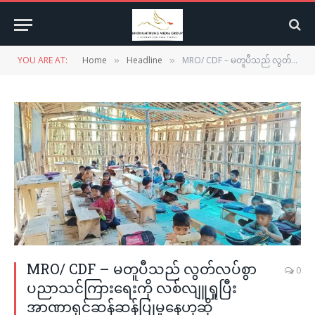
YOU ARE AT:
Home
Headline
MRO/ CDF – မတူပီသည် လွတ်လပ်စွာ ပညာသင်ကြားရေးကို လစ်လျူရှုပြီး အာဏာရှင်ဆန်ဆန်ပြုမူနေဟုဆို
»
»
MRO/ CDF – မတူပီသည် လွတ်လပ်စွာ
0
ပညာသင်ကြားရေးကို လစ်လျူရှုပြီး
အာဏာရှင်ဆန်ဆန်ပြုမူနေဟုဆို