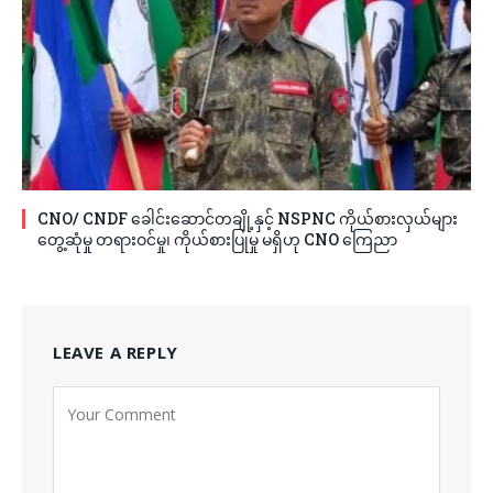
CNO/ CNDF ခေါင်းဆောင်တချို့နှင့် NSPNC ကိုယ်စားလှယ်များ
တွေ့ဆုံမှု တရားဝင်မှု၊ ကိုယ်စားပြုမှု မရှိဟု CNO ကြေညာ
LEAVE A REPLY