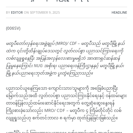
BY
EDITOR
ON
SEPTEMBER 9, 2025
HEADLINE
(006SV)
မတူပီတော်လှန်ရေးအဖွဲ့ချုပ် (MRO)/ CDF – မတူပီသည် မတူပီမြို့နယ်
ထဲက ၎င်းတို့ထိန်းချုပ်ဒေသတွင် လွတ်လပ်စွာ ပညာသင်ကြားရေးကို
လစ်လျူရှုနေပြီး အပြန်အလှန်လေးစားမှုမရှိဘဲ အာဏာရှင်ဆန်ဆန်
ပြုမူနေကြောင်း NUG အစိုးရ၊ ပညာရေးဝန်ကြီးဌာနနှင့် မတူပီမြို့နယ်၊
မြို့နယ်ပညာရေးဘုတ်အဖွဲ့က ပူးတွဲကြေညာသည်။
ပညာသင်ယူနေကြသော ကျောင်းသား/သူများကို အခြေခံပညာပြီး
မြောက်သည်အထိ လွတ်လပ်စွာ ပညာသင်ကြားနိုင်ရေးနှင့် ဝန်ထမ်းများ
တာဝန်ပြန်လည်ထမ်းဆောင်နိုင်ရေးအတွက် တွေ့ဆုံဆွေးနွေးရန်
ကြိုးစားခဲ့သော်လည်း MRO/ CDF – မတူပီက ၄ ကြိမ်တိုင်တိုင် လစ်
လျူရှုသည်ဟု စက်တင်ဘာလ ၈ ရက်မှာ ထုတ်ပြန်ခြင်းဖြစ်သည်။
မတူပီမြို့နယ် ကြားကာလပညာရေး‌ ဖော်ဆောင်မှုတွင် အဟန့်အတား