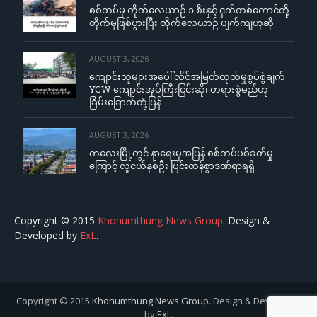
စစ်တပ်မှ တိုက်လေယာဉ် ၁ စီးနှင့် ငှက်တစ်ကောင်တို့
တိုက်မှုဖြစ်ပွားပြီး တိုက်လေယာဉ် ပျက်ကျဟုဆို
AUGUST 3, 2026
ကျောင်းသူများအပေါ် လိင်အမြတ်ထုတ်မှုစွပ်စွဲချက်
YCW ကျောင်းအုပ်ကြီးငြင်းဆို၊ တရားစွဲမည်ဟု
ခြိမ်းခြောက်တုံ့ပြန်
AUGUST 3, 2026
ကလေးမြို့တွင် နာရေးမှအပြန် စစ်တပ်ပစ်ခတ်မှု
ကြောင့် လူငယ်နှစ်ဦး ပြင်းထန်စွာဒဏ်ရာရရှိ
Copyright © 2015
Khonumthung News Group
. Design &
Developed by
ExL
.
Copyright © 2015
Khonumthung News Group
. Design & Developed
by
ExL
.