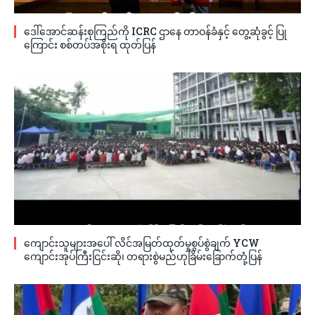
ဒေါ်အောင်ဆန်းစုကြည်ကို ICRC ဌာနေ တာဝန်ခံနှင့် တွေ့ဆုံခွင့် ပြု
ကြောင်း စစ်တပ်အစိုးရ ထုတ်ပြန်
ကျောင်းသူများအပေါ် လိင်အမြတ်ထုတ်မှုစွပ်စွဲချက် YCW
ကျောင်းအုပ်ကြီးငြင်းဆို၊ တရားစွဲမည်ဟုခြိမ်းခြောက်တုံ့ပြန်