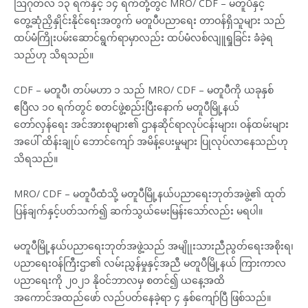
ဩဂုတ်လ ၁၃ ရက်နှင့် ၁၄ ရက်တို့တွင် MRO/ CDF – မတူပီနှင့်
တွေ့ဆုံညှိနှိုင်းနိုင်ရေးအတွက် မတူပီပညာရေး တာဝန်ရှိသူများ သည်
ထပ်မံကြိုးပမ်းဆောင်ရွက်ရာမှာလည်း ထပ်မံလစ်လျူရှုခြင်း ခံခဲ့ရ
သည်ဟု သိရသည်။
CDF – မတူပီ၊ တပ်မဟာ ၁ သည် MRO/ CDF – မတူပီကို ယခုနှစ်
ဧပြီလ ၁၀ ရက်တွင် စတင်ဖွဲ့စည်းပြီးနောက် မတူပီမြို့နယ်
တော်လှန်ရေး အင်အားစုများ၏ ဌာနဆိုင်ရာလုပ်ငန်းများ၊ ဝန်ထမ်းများ
အပေါ် ထိန်းချုပ် ဘောင်ကျော် အမိန့်ပေးမှုများ ပြုလုပ်လာနေသည်ဟု
သိရသည်။
MRO/ CDF – မတူပီထံသို့ မတူပီမြို့နယ်ပညာရေးဘုတ်အဖွဲ့၏ ထုတ်
ပြန်ချက်နှင့်ပတ်သက်၍ ဆက်သွယ်မေးမြန်းသော်လည်း မရပါ။
မတူပီမြို့နယ်ပညာရေးဘုတ်အဖွဲ့သည် အမျိုုးသားညီညွတ်ရေးအစိုးရ၊
ပညာရေးဝန်ကြီးဌာ၏ လမ်းညွှန်မှုနှင့်အညီ မတူပီမြို့နယ် ကြားကာလ
ပညာရေးကို ၂၀၂၁ နိုဝင်ဘာလမှ စတင်၍ ယနေ့အထိ
အကောင်အထည်ဖော် လည်ပတ်နေခဲ့ရာ ၄ နှစ်ကျော်ပြီ ဖြစ်သည်။