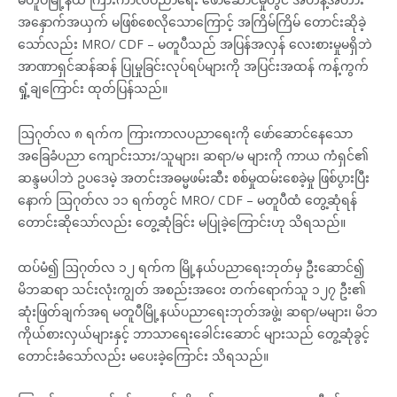
အနှောက်အယှက် မဖြစ်စေလိုသောကြောင့် အကြိမ်ကြိမ် တောင်းဆိုခဲ့
သော်လည်း MRO/ CDF – မတူပီသည် အပြန်အလှန် လေးစားမှုမရှိဘဲ
အာဏာရှင်ဆန်ဆန် ပြုမှုခြင်းလုပ်ရပ်များကို အပြင်းအထန် ကန့်ကွက်
ရှုံ့ချကြောင်း ထုတ်ပြန်သည်။
ဩဂုတ်လ ၈ ရက်က ကြားကာလပညာရေးကို ဖော်ဆောင်နေသော
အခြေခံပညာ ကျောင်းသား/သူများ၊ ဆရာ/မ များကို ကာယ ကံရှင်၏
ဆန္ဒမပါဘဲ ဥပဒေမဲ့ အတင်းအဓမ္မဖမ်းဆီး စစ်မှုထမ်းစေခဲ့မှု ဖြစ်ပွားပြီး
နောက် ဩဂုတ်လ ၁၁ ရက်တွင် MRO/ CDF – မတူပီထံ တွေ့ဆုံရန်
တောင်းဆိုသော်လည်း တွေ့ဆုံခြင်း မပြုခဲ့ကြောင်းဟု သိရသည်။
ထပ်မံ၍ ဩဂုတ်လ ၁၂ ရက်က မြို့နယ်ပညာရေးဘုတ်မှ ဦးဆောင်၍
မိဘဆရာ သင်းလုံးကျွတ် အစည်းအဝေး တက်ရောက်သူ ၁၂၇ ဦး၏
ဆုံးဖြတ်ချက်အရ မတူပီမြို့နယ်ပညာရေးဘုတ်အဖွဲ့၊ ဆရာ/မများ၊ မိဘ
ကိုယ်စားလှယ်များနှင့် ဘာသာရေးခေါင်းဆောင် များသည် တွေ့ဆုံခွင့်
တောင်းခံသော်လည်း မပေးခဲ့ကြောင်း သိရသည်။