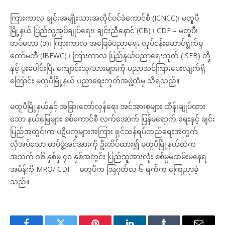
ကြားကာလ ချင်းအမျိုးသားအတိုင်ပင်ခံကောင်စီ (ICNCC)၊ မတူပီ
မြို့နယ် ပြည်သူ့အုပ်ချုပ်ရေး၊ ချင်းညီနောင် (CB) ၊ CDF – မတူပီ၊
တပ်မဟာ (၁)၊ ကြားကာလ အခြေခံပညာရေး လုပ်ငန်းဆောင်ရွက်မှု
ကော်မတီ (IBEWC) ၊ ကြားကာလ ပြည်နယ်ပညာရေးဘုတ် (ISEB) တို့
နှင့် ပူးပေါင်းပြီး ကျောင်းသူ/သားများကို ပညာသင်ကြားပေးလျက်ရှိ
ကြောင်း မတူပီမြို့နယ် ပညာရေးဘုတ်အဖွဲ့ထံမှ သိရသည်။
မတူပီမြို့နယ်နှင့် အခြားတော်လှန်ရေး အင်အားစုများ ထိန်းချုပ်ထား
သော နယ်မြေများ စစ်ကောင်စီ လက်အောက် ပြန်မရောက် ရေးနှင့် ချင်း
ပြည်အတွင်းက ပဋိပက္ခများအကြား ရှင်သန်ရပ်တည်ရေးအတွက်
လိုအပ်သော တပ်ဖွဲ့အင်အားကို ဦးထိပ်ထား၍ မတူပီမြို့နယ်ထဲက
အသက် ၁၆ နှစ်မှ ၄၀ နှစ်အတွင်း ပြည်သူအားလုံး စစ်မှုမထမ်းမနေရ
အမိန့်ကို MRO/ CDF – မတူပီက ဩဂုတ်လ ၆ ရက်က ကြေညာခဲ့
သည်။