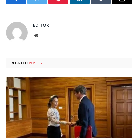
Facebook
Twitter
Pinterest
LinkedIn
Tumblr
Email
EDITOR
Website
RELATED
POSTS