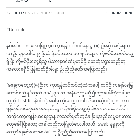
BY
EDITOR
ON
NOVEMBER 11, 2020
KHONUMTHUNG
#Unicode
နှင်းနှင်း – ကလေးမြို့တွင် ကွာရန်တင်းဝင်နေသူ (၈) ဦးနှင့် အနံ့မရသူ
(၁) ဦး စုစုပေါင်း ၉ ဦးထံ နိုဝင်ဘာလ ၁၀ ရက်နေ့က ကိုဗစ်ပိုးထပ်မံတွေ့
ရှိပြီး ကိုဗစ်ပိုးတွေ့ရှိသူ မိသားစုဝင်ထဲမှတစ်ဦးသေဆုံးသွားသည်ဟု
ကလေးခရိုင်ပြန်ဆက်ဦးစီးမှုး ဦးညီညီဇော်ကပြောသည်။
“မနေ့ကတွေ့တဲ့(၈)ဦးက ကွာရန်တင်းဝင်တဲ့ထဲကပေါ့၊တစ်ဦးကချမ်းမြေ့
အောင်စည်ရပ်ကွက် ၁၀/၂၃၀ က အနံမရဘူးဆိုပြီးသွားခေါ်တဲ့အခါမှာ
သူ့ကို Test Kit နဲ့စစ်တဲ့အခါမှာ ပိုးတွေ့တာပါ။ ဒီသေဆုံးတဲ့သူက ကွာ
ရန်တင်းဝင်တဲ့ထဲကမဟုတ်ဘူး ကိုဗစ်ပိုးတွေ့တဲ့အိမ်ကတယောက်ပါ။
သူကိုတော့ကျန်းမာရေးဌာန ကသတ်မှတ်တဲ့စံနှုန်းနဲ့အညီလူမှုရေးကား
တွေခေါ်ပြီးတော့ တခါတည်းသဂြိုလ်ပေးပါတယ်၊ Swab နမှုနာကို
တော့ဒီနေ့စစ်ဆေးမယ်။” ဟု ဦးညီညီဇော်ကပြောသည်။