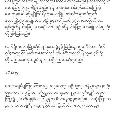
ယနေ့တွင် ကလေးမြို့၊တိုင်းရင်းဆေးရုံမှ ကုသမှုခံယူနေကြသောကိုဗစ်
အတည်ပြုလူနာ(၆)ဦး သည်ကျန်းမာရေးကောင်းမွန်သောကြောင့်
ဆေးရုံမှဆင်းခွင့်ရပြီဖြစ်ပြီး ကလေးမြို့၊ အောင်သစ္စာရပ်ကွက်
နယ်မြေ(၃)မှ အမျိုးသား(၁)ဦးနှင့်အမျိုးသမီး(၁)ဦး ၊တပ်ဦးသီ တာ
ရပ်ကွက်နယ်မြေ(၂)မှ အမျိုသား(၂)ဦးနှင့်နယ်မြေ(၃)မှ အမျိုသမီး(၂)ဦး
တို့ဖြစ်ကြသည်။
လက်ရှိကလေးမြို့၊တိုင်းရင်းဆေးရုံနှင့် ပြည်သူ့အဌားအိမ်ယာ(အိတ်
စွပ်)အထူးကြပ်မတ်အဆောင်တွင် ကိုဗစ်ပိုးအတည်ပြုလူနာ(၄၆)ဦး
တို့သည်ဆေးကုသမှုခံယူလျှက်ရှိကြောင်းသိရသည်။
#Zawgyi
ကေလးျမဳိ႕တြင္ ကြာရန္တင္းဝင္ေနသူ(၈)ဦးႏွင့္ အနံ႔မရသူ (၁)ဦး
စုစုေပါင္း ၉ ဦးထံ ႏို၀င္ဘာလ ၁၀ ရက္ေန႔က ကုိဗစ္ပုိးထပ္မံေ
တြ႔ရွိျပီး ကိုဗစ္ပုိးေတြ႔ရွိသူ မိသားစုဝင္ထဲမွတစ္ဦးေသဆုံးသြားသ
ည္ဟု ကေလးခရုိင္ျပန္ဆက္ဦးစီးမႈး ဦးညီညီေဇာ္ကေျပာသည္။