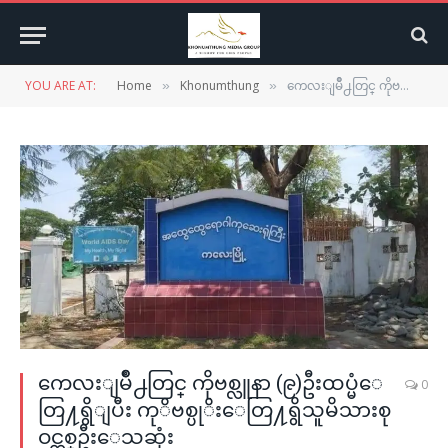
YOU ARE AT:
Home
Khonumthung
ကေလးျမဳိ႕တြင္ ကိုဗစ္လူနာ (၉)ဦးထပ္မံေတြ႔ရွိျပီး ကုိဗစ္ပုိးေတြ႔ရွိသူမိသားစုဝင္တစ္ဦးေသဆုံး
»
»
ကေလးျမဳိ႕တြင္ ကိုဗစ္လူနာ (၉)ဦးထပ္မံေ
0
တြ႔ရွိျပီး ကုိဗစ္ပုိးေတြ႔ရွိသူမိသားစု
ဝင္တစ္ဦးေသဆုံး