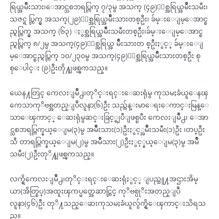
ရြယ္အမ်ဳိးသား၊ေအာင္သစၥာရပ္ကြက္ ၇/၃မွ အသက္ (၄၉)ႏွစ္အရြယ္အမ်ဳိးသမီး၊
သဇင္ရ ပ္ကြက္မွ အသက္(၂၉)ႏွစ္အရြယ္အမ်ဳိးသားတစ္ဦး၊ ခ်မ္းေျမ့ေအာင္စ
ည္ရပ္ကြက္မွ အသက္ (၆၃) ႏွစ္အရြယ္အမ်ဳိးသမီးတစ္ဦး၊ခ်မ္းေျမ့ေအာင္စ
ည္ရပ္ကြက္ ၈/၂မွ အသက္(၄၉)ႏွစ္အရြယ္အ မ်ဳိးသားတ စ္ဦးႏွင့္ ခ်မ္းေျ
မ့ေအာင္စည္ရပ္ကြက္ ၁၀/၂၃၀မွ အသက္(၄၉)ႏွစ္အရြယ္အမ်ဳိးသားတစ္ဦး စု
စုေပါင္း (၉)ဦးတို႔ျဖစ္ၾကသည္။
ယေန႔တြင္ ကေလးျမဳိ႕၊တုိင္းရင္းေဆးရုံမွ ကုသမႈခံယူေနၾ
ကေသာကုိဗစ္အတည္ျပဳလူနာ(၆)ဦး သည္က်န္းမာေရးေကာင္းမြန္ေ
သာေၾကာင့္ ေဆးရုံမွဆင္းခြင့္ရျပီျဖစ္ၿပီး ကေလးျမဳိ႕၊ ေအာ
င္သစၥာရပ္ကြက္နယ္ေျမ(၃)မွ အမ်ဳိးသား(၁)ဦးႏွင့္အမ်ဳိးသမီး(၁)ဦး ၊တပ္ဦး
သီ တာရပ္ကြက္နယ္ေျမ(၂)မွ အမ်ဳိသား(၂)ဦးႏွင့္နယ္ေျမ(၃)မွ အမ်ဳိ
သမီး(၂)ဦးတုိ႔ျဖစ္ၾကသည္။
လက္ရွိကေလးျမဳိ႕၊တုိင္းရင္းေဆးရုံႏွင့္ ျပည္သူ႔အဌားအိမ္
ယာ(အိတ္စြပ္)အထူးၾကပ္မတ္အေဆာင္တြင္ ကုိဗစ္ပုိးအတည္ျပဳ
လူနာ(၄၆)ဦး တုိ႔သည္ေဆးကုသမႈခံယူလ်ွက္ရွိေၾကာင္းသိရသ
ည္။