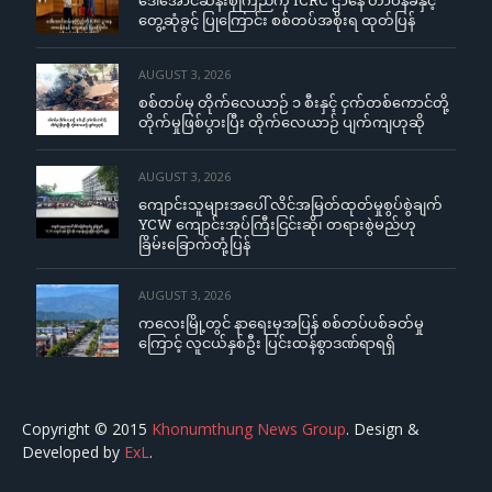
တွေ့ဆုံခွင့် ပြုကြောင်း စစ်တပ်အစိုးရ ထုတ်ပြန်
AUGUST 3, 2026
စစ်တပ်မှ တိုက်လေယာဉ် ၁ စီးနှင့် ငှက်တစ်ကောင်တို့
တိုက်မှုဖြစ်ပွားပြီး တိုက်လေယာဉ် ပျက်ကျဟုဆို
AUGUST 3, 2026
ကျောင်းသူများအပေါ် လိင်အမြတ်ထုတ်မှုစွပ်စွဲချက်
YCW ကျောင်းအုပ်ကြီးငြင်းဆို၊ တရားစွဲမည်ဟု
ခြိမ်းခြောက်တုံ့ပြန်
AUGUST 3, 2026
ကလေးမြို့တွင် နာရေးမှအပြန် စစ်တပ်ပစ်ခတ်မှု
ကြောင့် လူငယ်နှစ်ဦး ပြင်းထန်စွာဒဏ်ရာရရှိ
Copyright © 2015
Khonumthung News Group
. Design &
Developed by
ExL
.