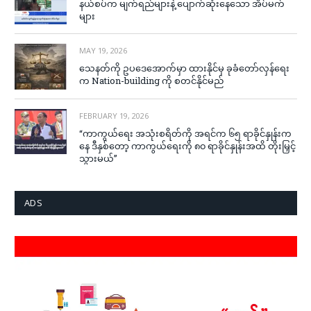
နယ်စပ်က မျက်ရည်များနဲ့ ပျောက်ဆုံးနေသော အိပ်မက်
များ
MAY 19, 2026
သေနတ်ကို ဥပဒေအောက်မှာ ထားနိုင်မှ ခုခံတော်လှန်ရေး
က Nation-building ကို စတင်နိုင်မည်
FEBRUARY 19, 2026
“ကာကွယ်ရေး အသုံးစရိတ်ကို အရင်က ၆၅ ရာခိုင်နှုန်းက
နေ ဒီနှစ်တော့ ကာကွယ်ရေးကို ၈၀ ရာခိုင်နှုန်းအထိ တိုးမြှင့်
သွားမယ်”
ADS