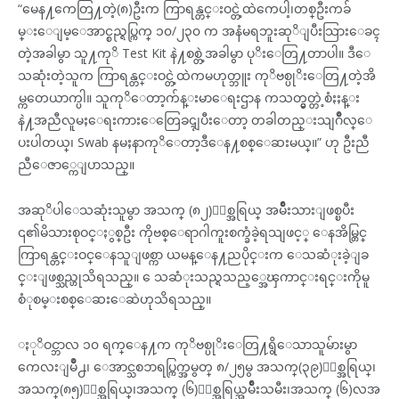
“မေန႔ကေတြ႔တဲ့(၈)ဦးက ကြာရန္တင္းဝင္တဲ့ထဲကေပါ့၊တစ္ဦးကခ်
မ္းေျမ့ေအာင္စည္ရပ္ကြက္ ၁၀/၂၃၀ က အနံမရဘူးဆုိျပီးသြားေခၚ
တဲ့အခါမွာ သူ႔ကုိ Test Kit နဲ႔စစ္တဲ့အခါမွာ ပုိးေတြ႔တာပါ။ ဒီေ
သဆုံးတဲ့သူက ကြာရန္တင္းဝင္တဲ့ထဲကမဟုတ္ဘူး ကုိဗစ္ပုိးေတြ႔တဲ့အိ
မ္ကတေယာက္ပါ။ သူကုိေတာ့က်န္းမာေရးဌာန ကသတ္မွတ္တဲ့စံႏႈန္း
နဲ႔အညီလူမႈေရးကားေတြေခၚျပီးေတာ့ တခါတည္းသျဂဳိလ္ေ
ပးပါတယ္၊ Swab နမႈနာကုိေတာ့ဒီေန႔စစ္ေဆးမယ္။” ဟု ဦးညီ
ညီေဇာ္ကေျပာသည္။
အဆုိပါေသဆုံးသူမွာ အသက္ (၈၂)ႏွစ္အရြယ္ အမ်ဳိးသားျဖစ္ၿပီး
၎၏မိသားစုဝင္ႏွစ္ဦး ကိုဗစ္ေရာဂါကူးစက္ခံခဲ့ရသျဖင့္ ေနအိမ္တြင္
ကြာရန္တင္းဝင္ေနသူျဖစ္ကာ ယမန္ေန႔ညပိုင္းက ေသဆံုးခဲ့ျခ
င္းျဖစ္သည္ဟုသိရသည္။ ေသဆံုးသည္ရသည့္အေၾကာင္းရင္းကိုမူ
စံုစမ္းစစ္ေဆးေဆဲဟုသိရသည္။
ႏုိဝင္ဘာလ ၁၀ ရက္ေန႔က ကုိဗစ္ပုိးေတြ႔ရွိေသာသူမ်ားမွာ
ကေလးျမဳိ႕၊ ေအာင္သစၥာရပ္ကြက္အမွတ္ ၈/၂၅မွ အသက္(၃၉)ႏွစ္အရြယ္၊
အသက္(၈၅)ႏွစ္အရြယ္၊အသက္ (၆)ႏွစ္အရြယ္အမ်ဳိးသမီး၊အသက္ (၆)လအ