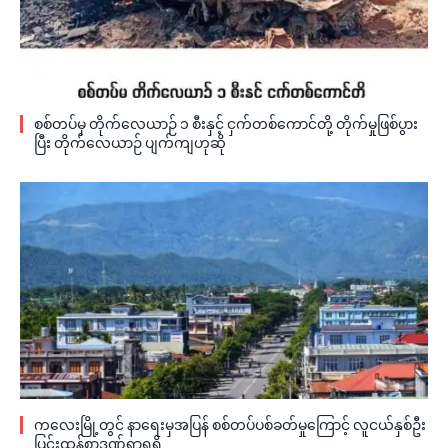
စစ်တပ်မှ တိုက်လေယာဉ် ၁ စီးနှင့် ငှက်တစ်ကောင်တို့ တိုက်မှုဖြစ်ပွား
ပြီး တိုက်လေယာဉ် ပျက်ကျဟုဆို
ကလေးမြို့တွင် နာရေးမှအပြန် စစ်တပ်ပစ်ခတ်မှုကြောင့် လူငယ်နှစ်ဦး
ပြင်းထန်စွာဒဏ်ရာရရှိ