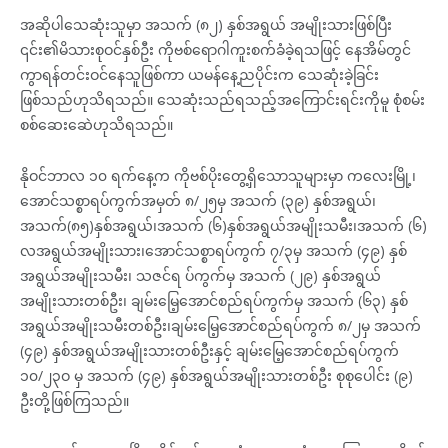
အဆိုပါသေဆုံးသူမှာ အသက် (၈၂) နှစ်အရွယ် အမျိုးသားဖြစ်ပြီး
၎င်း၏မိသားစုဝင်နှစ်ဦး ကိုဗစ်ရောဂါကူးစက်ခံခဲ့ရသဖြင့် နေအိမ်တွင်
ကွာရန်တင်းဝင်နေသူဖြစ်ကာ ယမန်နေ့ညပိုင်းက သေဆုံးခဲ့ခြင်း
ဖြစ်သည်ဟုသိရသည်။ သေဆုံးသည်ရသည့်အကြောင်းရင်းကိုမူ စုံစမ်း
စစ်ဆေးဆေဲဟုသိရသည်။
နိုဝင်ဘာလ ၁၀ ရက်နေ့က ကိုဗစ်ပိုးတွေ့ရှိသောသူများမှာ ကလေးမြို့၊
အောင်သစ္စာရပ်ကွက်အမှတ် ၈/၂၅မှ အသက် (၃၉) နှစ်အရွယ်၊
အသက်(၈၅)နှစ်အရွယ်၊အသက် (၆)နှစ်အရွယ်အမျိုးသမီး၊အသက် (၆)
လအရွယ်အမျိုးသား၊အောင်သစ္စာရပ်ကွက် ၇/၃မှ အသက် (၄၉) နှစ်
အရွယ်အမျိုးသမီး၊ သဇင်ရ ပ်ကွက်မှ အသက် (၂၉) နှစ်အရွယ်
အမျိုးသားတစ်ဦး၊ ချမ်းမြေ့အောင်စည်ရပ်ကွက်မှ အသက် (၆၃) နှစ်
အရွယ်အမျိုးသမီးတစ်ဦး၊ချမ်းမြေ့အောင်စည်ရပ်ကွက် ၈/၂မှ အသက်
(၄၉) နှစ်အရွယ်အမျိုးသားတစ်ဦးနှင့် ချမ်းမြေ့အောင်စည်ရပ်ကွက်
၁၀/၂၃ဝ မှ အသက် (၄၉) နှစ်အရွယ်အမျိုးသားတစ်ဦး စုစုပေါင်း (၉)
ဦးတို့ဖြစ်ကြသည်။