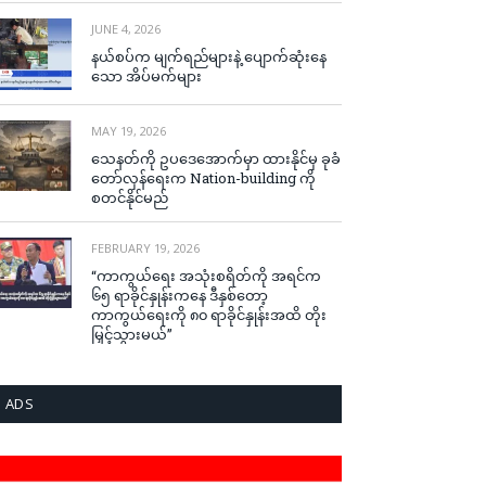
JUNE 4, 2026
နယ်စပ်က မျက်ရည်များနဲ့ ပျောက်ဆုံးနေ
သော အိပ်မက်များ
MAY 19, 2026
သေနတ်ကို ဥပဒေအောက်မှာ ထားနိုင်မှ ခုခံ
တော်လှန်ရေးက Nation-building ကို
စတင်နိုင်မည်
FEBRUARY 19, 2026
“ကာကွယ်ရေး အသုံးစရိတ်ကို အရင်က
၆၅ ရာခိုင်နှုန်းကနေ ဒီနှစ်တော့
ကာကွယ်ရေးကို ၈၀ ရာခိုင်နှုန်းအထိ တိုး
မြှင့်သွားမယ်”
ADS