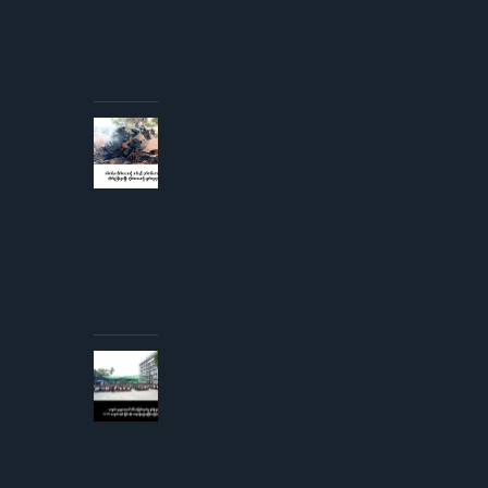
စစ်တပ်
အစိုးရ
ထုတ်
ပြန်
AUGUST 3,
2026
စစ်တပ်မှ
တိုက်လေယာဉ်
၁ စီးနှင့် ငှက်
တစ်ကောင်တို့
တိုက်မှုဖြစ်ပွား
ပြီး
တိုက်လေယာဉ်
ပျက်ကျဟုဆို
AUGUST 3,
2026
ကျောင်းသူ
များအပေါ်
လိင်အမြတ်
ထုတ်မှု
စွပ်စွဲချက်