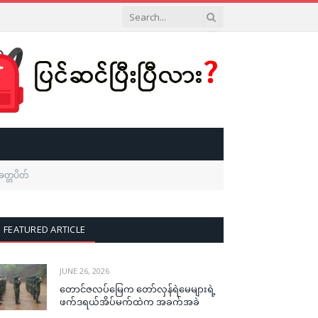
ေတ္တပိတ်
FEATURED ARTICLE
JUNE 26, 2026
တောင်ဇလပ်မြေက တော်လှန်ရဲမေများရဲ့
ဖက်ဒရယ်အိပ်မက်ထဲက အခက်အခဲ