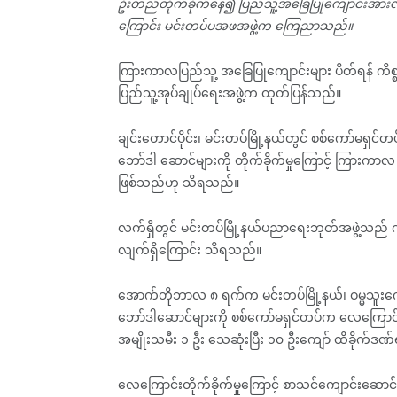
ဦးတည်တိုက်ခိုက်နေ၍ ပြည်သူ့အခြေပြုကျောင်းအား
ကြောင်း မင်းတပ်ပအဖအဖွဲ့က ကြေညာသည်။
ကြားကာလပြည်သူ့ အခြေပြုကျောင်းများ ပိတ်ရန် ကိစ္စ
ပြည်သူ့အုပ်ချုပ်ရေးအဖွဲ့က ထုတ်ပြန်သည်။
ချင်းတောင်ပိုင်း၊ မင်းတပ်မြို့နယ်တွင် စစ်ကော်မ
ဘော်ဒါ ဆောင်များကို တိုက်ခိုက်မှုကြောင့် ကြားကာလ
ဖြစ်သည်ဟု သိရသည်။
လက်ရှိတွင် မင်းတပ်မြို့နယ်ပညာရေးဘုတ်အဖွဲ့သည် 
လျက်ရှိကြောင်း သိရသည်။
အောက်တိုဘာလ ၈ ရက်က မင်းတပ်မြို့နယ်၊ ဝမ္မသူးကျေ
ဘော်ဒါဆောင်များကို စစ်ကော်မရှင်တပ်က လေကြောင်းတိုက
အမျိုးသမီး ၁ ဦး သေဆုံးပြီး ၁၀ ဦးကျော် ထိခိုက်ဒ
လေကြောင်းတိုက်ခိုက်မှုကြောင့် စာသင်ကျောင်းဆော