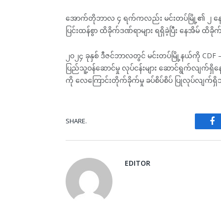
အောက်တိုဘာလ ၄ ရက်ကလည်း မင်းတပ်မြို့၏ ၂ နေရာကို
ပြင်းထန်စွာ ထိခိုက်ဒဏ်ရာများ ရရှိခဲ့ပြီး နေအိမ် ထိခ
၂၀၂၄ ခုနှစ် ဒီဇင်ဘာလတွင် မင်းတပ်မြို့နယ်ကို CDF – မင
ပြည်သူ့ဝန်ဆောင်မှု လုပ်ငန်းများ ဆောင်ရွက်လျက်ရှိနေခ
ကို လေကြောင်းတိုက်ခိုက်မှု ခပ်စိပ်စိပ် ပြုလုပ်လျက
SHARE.
Fa
EDITOR