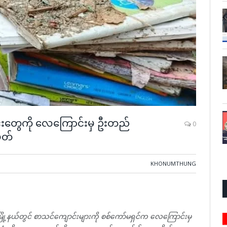
်းတွေကို လေကြောင်းမှ ဦးတည်
0
ိတ်
KHONUMTHUNG
မြို့နယ်တွင် စာသင်ကျောင်းများကို စစ်ကော်မရှင်က လေကြောင်းမှ