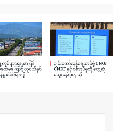
့တွင် နာရေးမှအပြန်
ချင်းတော်လှန်ရေးတပ်ဖွဲ့ CNO/
ခတ်မှုကြောင့် လူငယ်နှစ်
CNDF နှင့် စစ်အုပ်စုတို့ တွေ့ဆုံ
န်စွာဒဏ်ရာရရှိ
ဆွေးနွေးခဲ့ဟု ဆို