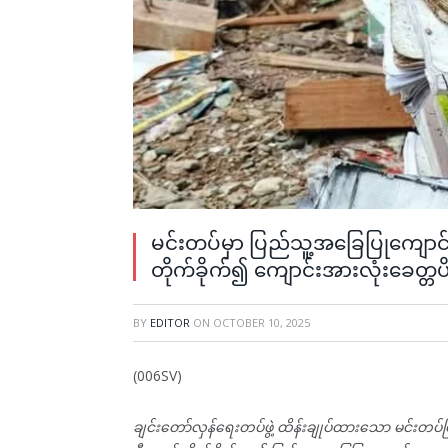
မင်းတပ်မှာ ပြည်သူ့အခြေပြုကျောင
တိုက်ခိုက်၍ ကျောင်းအားလုံးခေတ္တပ
BY
EDITOR
ON
OCTOBER 10, 2025
(006SV)
ချင်းတော်လှန်ရေးတပ်ဖွဲ့ ထိန်းချုပ်ထားသော မင်းတပ်