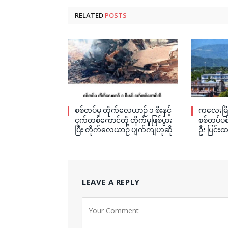
RELATED
POSTS
စစ်တပ်မှ တိုက်လေယာဉ် ၁ စီးနှင့်
ကလေးမြို
ငှက်တစ်ကောင်တို့ တိုက်မှုဖြစ်ပွား
စစ်တပ်ပစ်
ပြီး တိုက်လေယာဉ် ပျက်ကျဟုဆို
ဦး ပြင်းထ
LEAVE A REPLY