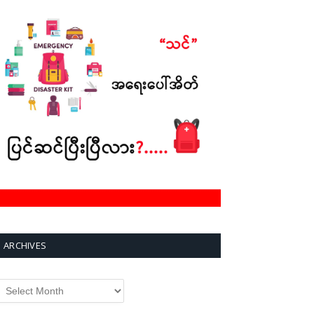
ARCHIVES
rchives