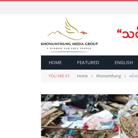
HOME
FEATURED
ENGLISH
YOU ARE AT:
Home
Khonumthung
မင်း
»
»