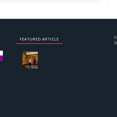
C
FEATURED ARTICLE
D
AUGUST
3, 2026
ဒေါ်
အောင်
ဆန်းစု
ကြည်
ကို
ICRC
ဌာနေ
တာဝန်ခံ
နှင့်
တွေ့ဆုံ
ခွင့် ပြု
ကြောင်း