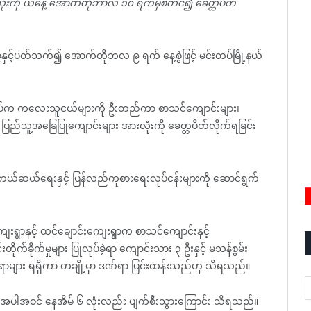
လုံးကို ယနေ့ အောက်တိုဘာလ ၁၀ ရက်မှစတင်၍ ခေတ္တပိတ်
နှင့်ပတ်သက်၍ အောက်တိုဘလ ၉ ရက် နေ့စွဲဖြင့် မင်းတပ်မြို့နယ်
ရှင်တပ်က ကလေးသူငယ်များကို ဦးတည်ကာ စာသင်ကျောင်းများ၊
 ပြည်သူ့အခြေပြုကျောင်းများ အားလုံးကို ခေတ္တပိတ်လိုက်ရခြင်း
ကယ်ဆယ်ရေးနှင့် ပြန်လည်ကုစားရေးလုပ်ငန်းများကို ဆောင်ရွက်
းရွာနှင့် ထင်ချောင်းကျေးရွာက စာသင်ကျောင်းနှင့်
်ခိုက်မှုများ ပြုလုပ်ခဲ့ရာ ကျောင်းသား ၃ ဦးနှင့် မသန်စွမ်း
ဏ်ရာများ ရရှိကာ တချို့မှာ ဒဏ်ရာ ပြင်းထန်းသည်ဟု သိရသည်။
A
င်အပါအဝင် နေအိမ် ၆ လုံးလည်း ပျက်စီးသွားကြောင်း သိရသည်။