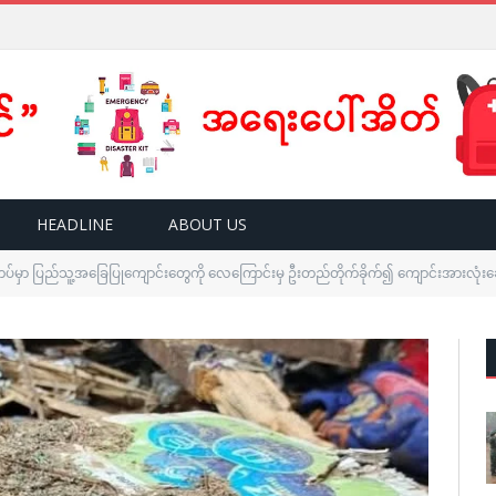
HEADLINE
ABOUT US
တပ်မှာ ပြည်သူ့အခြေပြုကျောင်းတွေကို လေကြောင်းမှ ဦးတည်တိုက်ခိုက်၍ ကျောင်းအားလုံးခ