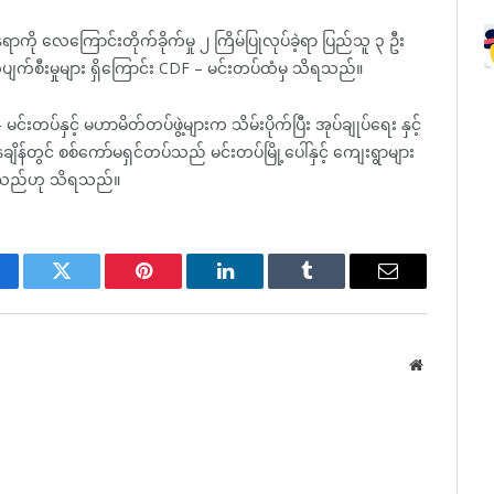
 လေကြောင်းတိုက်ခိုက်မှု ၂ ကြိမ်ပြုလုပ်ခဲ့ရာ ပြည်သူ ၃ ဦး
ိုက်ပျက်စီးမှုများ ရှိကြောင်း CDF – မင်းတပ်ထံမှ သိရသည်။
်းတပ်နှင့် မဟာမိတ်တပ်ဖွဲ့များက သိမ်းပိုက်ပြီး အုပ်ချုပ်ရေး နှင့်
ျိန်တွင် စစ်ကော်မရှင်တပ်သည် မင်းတပ်မြို့ပေါ်နှင့် ကျေးရွာများ
်ရှိသည်ဟု သိရသည်။
cebook
Twitter
Pinterest
LinkedIn
Tumblr
Email
Website