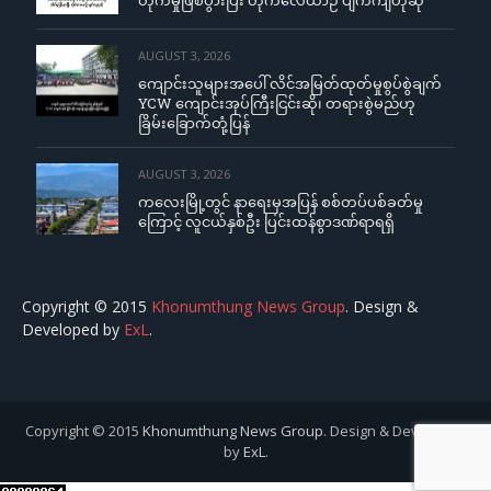
တိုက်မှုဖြစ်ပွားပြီး တိုက်လေယာဉ် ပျက်ကျဟုဆို
AUGUST 3, 2026
ကျောင်းသူများအပေါ် လိင်အမြတ်ထုတ်မှုစွပ်စွဲချက်
YCW ကျောင်းအုပ်ကြီးငြင်းဆို၊ တရားစွဲမည်ဟု
ခြိမ်းခြောက်တုံ့ပြန်
AUGUST 3, 2026
ကလေးမြို့တွင် နာရေးမှအပြန် စစ်တပ်ပစ်ခတ်မှု
ကြောင့် လူငယ်နှစ်ဦး ပြင်းထန်စွာဒဏ်ရာရရှိ
Copyright © 2015
Khonumthung News Group
. Design &
Developed by
ExL
.
Copyright © 2015
Khonumthung News Group
. Design & Developed
by
ExL
.