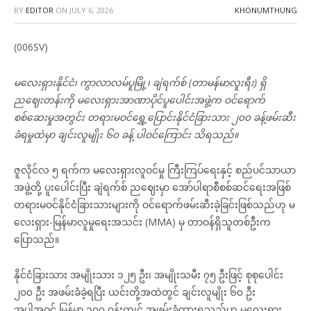
BY
EDITOR
ON
JULY 6, 2026
KHONUMTHUNG
(006SV)
မလေးရှားနိုင်ငံ၊ ကွာလာလမ်ပူမြို့၊ ချဲရက်စ် (တာမန်မာလူးရီး) ရှိ
ညဈေးတန်းကို မလေးရှားအာဏာပိုင်ပူပေါင်းအဖွဲ့က ဝင်ရောက်
စစ်ဆေးမှုအတွင်း တရားမဝင်ရွှေ့ပြောင်းနိုင်ငံခြားသား ၂၀၀ ခန့်ဖမ်းဆီး
ခံရမှုထဲမှာ ချင်းလူမျိုး ၆၀ ခန့် ပါဝင်ကြောင်း သိရသည်။
ဇူလိုင်လ ၅ ရက်က မလေးရှားလူဝင်မှု ကြီးကြပ်ရေးနှင့် စည်ပင်သာယာ
အဖွဲ့တို့ ပူးပေါင်းပြီး ချဲရက်စ် ညဈေးမှာ အော်ပါရာစီစစ်ဆင်ရေးအဖြစ်
တရားမဝင်နိုင်ငံခြားသားများကို ဝင်ရောက်ဖမ်းဆီးခဲ့ခြင်းဖြစ်သည်ဟု မ
လေးရှား-မြန်မာလူမှုရေးအသင်း (MMA) မှ တာဝန်ရှိသူတစ်ဦးက
ပြောသည်။
နိုင်ငံခြားသား အမျိုးသား ၁၂၅ ဦး၊ အမျိုးသမီး ၇၅ ဦးဖြင့် စုစုပေါင်း
၂၀၀ ဦး အဖမ်းခံခဲ့ရပြီး ယင်းတို့အထဲတွင် ချင်းလူမျိုး ၆၀ ဦး
အပါအဝင် မြန်မာ ၁၀၀ ဝန်းကျင် အဖမ်းခံထားရသည်ဟု မလေးရှား