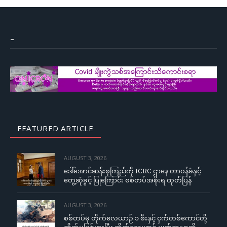
–
FEATURED ARTICLE
AUGUST 3, 2026
ဒေါ်အောင်ဆန်းစုကြည်ကို ICRC ဌာနေ တာဝန်ခံနှင့်
တွေ့ဆုံခွင့် ပြုကြောင်း စစ်တပ်အစိုးရ ထုတ်ပြန်
AUGUST 3, 2026
စစ်တပ်မှ တိုက်လေယာဉ် ၁ စီးနှင့် ငှက်တစ်ကောင်တို့