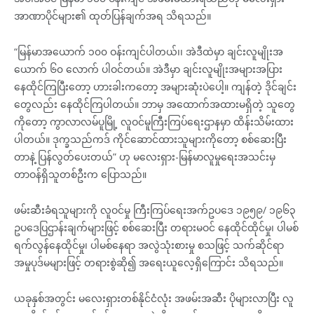
အာဏာပိုင်များ၏ ထုတ်ပြန်ချက်အရ သိရသည်။
“မြန်မာအယောက် ၁၀၀ ဝန်းကျင်ပါတယ်၊၊ အဲဒီထဲမှာ ချင်းလူမျိုးအ
ယောက် ၆၀ လောက် ပါဝင်တယ်။ အဲဒီမှာ ချင်းလူမျိုးအများအပြား
နေထိုင်ကြပြီးတော့ ဟားခါးကတော့ အများဆုံးပဲပေါ့။ ကျန်တဲ့ ဒိုင်ချင်း
တွေလည်း နေထိုင်ကြပါတယ်။ ဘာမှ အထောက်အထားမရှိတဲ့ သူတွေ
ကိုတော့ ကွာလာလမ်ပူမြို့ လူဝင်မူကြီးကြပ်ရေးဌာနမှာ ထိန်းသိမ်းထား
ပါတယ်။ ဒုက္ခသည်ကဒ် ကိုင်ဆောင်ထားသူများကိုတော့ စစ်ဆေးပြီး
တာနဲ့ ပြန်လွတ်ပေးတယ်” ဟု မလေးရှား-မြန်မာလူမှုရေးအသင်းမှ
တာဝန်ရှိသူတစ်ဦးက ပြောသည်။
ဖမ်းဆီးခံရသူများကို လူဝင်မှု ကြီးကြပ်ရေးအက်ဥပဒေ ၁၉၅၉/ ၁၉၆၃
ဥပဒေပြဌာန်းချက်များဖြင့် စစ်ဆေးပြီး တရားမဝင် နေထိုင်ထိုင်မှု၊ ပါမစ်
ရက်လွန်နေထိုင်မှု၊ ပါမစ်နေရာ အလွဲသုံးစားမှု စသဖြင့် သက်ဆိုင်ရာ
အမှုပုဒ်မများဖြင့် တရားစွဲဆို၍ အရေးယူလေ့ရှိကြောင်း သိရသည်။
ယခုနှစ်အတွင်း မလေးရှားတစ်နိုင်ငံလုံး အဖမ်းအဆီး ပိုများလာပြီး လူ