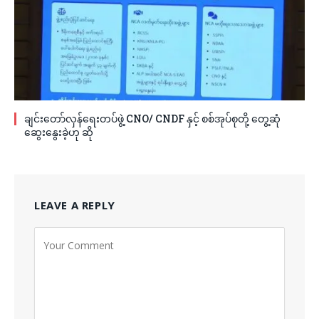
ချင်းတော်လှန်ရေးတပ်ဖွဲ့ CNO/ CNDF နှင့် စစ်အုပ်စုတို့ တွေ့ဆုံ
ဆွေးနွေးခဲ့ဟု ဆို
LEAVE A REPLY