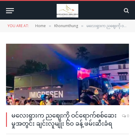
YOU ARE AT:
Home
Khonumthung
မလေးရှားက ညဈေးကို ဝင်ရောက်စစ်ဆေးမှုအတွင်း ချင်းလူမျိုး ၆၀ ခန့် ဖမ်းဆီးခံရ
»
»
မလေးရှားက ညဈေးကို ဝင်ရောက်စစ်ဆေး
0
မှုအတွင်း ချင်းလူမျိုး ၆၀ ခန့် ဖမ်းဆီးခံရ