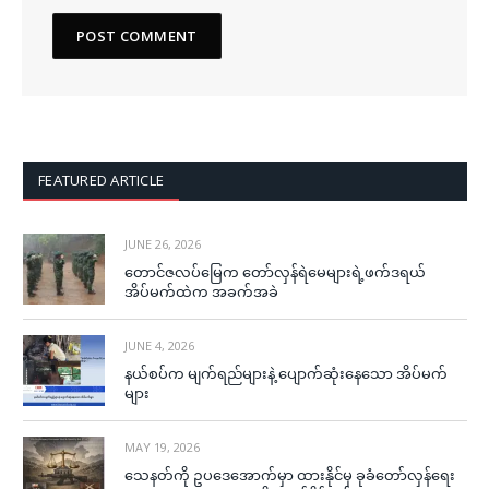
FEATURED ARTICLE
JUNE 26, 2026
တောင်ဇလပ်မြေက တော်လှန်ရဲမေများရဲ့ဖက်ဒရယ်
အိပ်မက်ထဲက အခက်အခဲ
JUNE 4, 2026
နယ်စပ်က မျက်ရည်များနဲ့ ပျောက်ဆုံးနေသော အိပ်မက်
များ
MAY 19, 2026
သေနတ်ကို ဥပဒေအောက်မှာ ထားနိုင်မှ ခုခံတော်လှန်ရေး