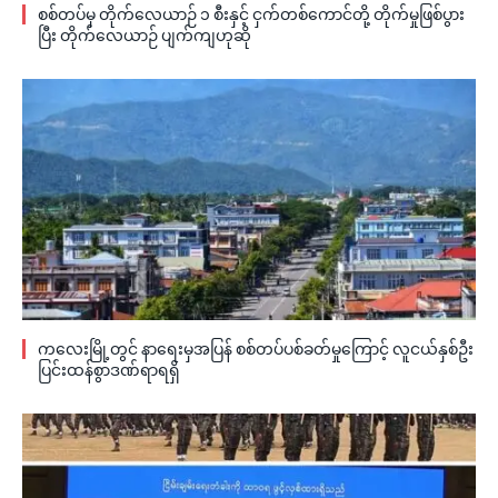
စစ်တပ်မှ တိုက်လေယာဉ် ၁ စီးနှင့် ငှက်တစ်ကောင်တို့ တိုက်မှုဖြစ်ပွား
ပြီး တိုက်လေယာဉ် ပျက်ကျဟုဆို
ကလေးမြို့တွင် နာရေးမှအပြန် စစ်တပ်ပစ်ခတ်မှုကြောင့် လူငယ်နှစ်ဦး
ပြင်းထန်စွာဒဏ်ရာရရှိ