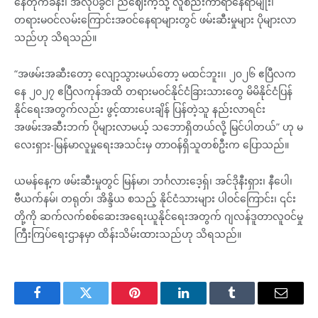
နေတိုက်ခန်း၊ အလုပ်ခွင်၊ ညဈေးကဲ့သို့ လူစည်းကာရာနေရာမျိုး၊
တရားမဝင်လမ်းကြောင်းအဝင်နေရာများတွင် ဖမ်းဆီးမှုများ ပိုများလာ
သည်ဟု သိရသည်။
“အဖမ်းအဆီးတော့ လျော့သွားမယ်တော့ မထင်ဘူး၊၊ ၂၀၂၆ ဧပြီလက
နေ ၂၀၂၇ ဧပြီလကုန်အထိ တရားမဝင်နိုင်ငံခြားသားတွေ မိမိနိုင်ငံပြန်
နိုင်ရေးအတွက်လည်း ဖွင့်ထားပေးချိန် ပြန်တဲ့သူ နည်းလာရင်း
အဖမ်းအဆီးဘက် ပိုများလာမယ့် သဘောရှိတယ်လို့ မြင်ပါတယ်” ဟု မ
လေးရှား-မြန်မာလူမှုရေးအသင်းမှ တာဝန်ရှိသူတစ်ဦးက ပြောသည်။
ယမန်နေ့က ဖမ်းဆီးမှုတွင် မြန်မာ၊ ဘင်္ဂလားဒေ့ရှ်၊ အင်ဒိုနီးရှား၊ နီပေါ၊
ဗီယက်နမ်၊ တရုတ်၊ အိန္ဒိယ စသည့် နိုင်ငံသားများ ပါဝင်ကြောင်း၊ ၎င်း
တို့ကို ဆက်လက်စစ်ဆေးအရေးယူနိုင်ရေးအတွက် ဂျလန်ဒူတာလူဝင်မှု
ကြီးကြပ်ရေးဌာနမှာ ထိန်းသိမ်းထားသည်ဟု သိရသည်။
Facebook
Twitter
Pinterest
LinkedIn
Tumblr
Email