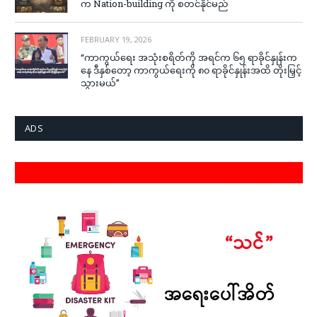
က Nation-building ကို စတင်နိုင်မည်
FEBRUARY 19, 2026
“ကာကွယ်ရေး အသုံးစရိတ်ကို အရင်က ၆၅ ရာခိုင်နှုန်းက
နေ ဒီနှစ်တော့ ကာကွယ်ရေးကို ၈၀ ရာခိုင်နှုန်းအထိ တိုးမြှင့်
သွားမယ်”
ADS