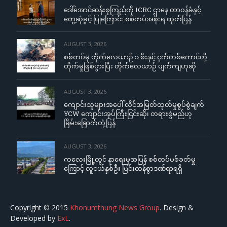
ဒေါ်အောင်ဆန်းစုကြည်ကို ICRC ဌာနေ တာဝန်ခံနှင့်
တွေ့ဆုံခွင့် ပြုကြောင်း စစ်တပ်အစိုးရ ထုတ်ပြန်
AUGUST 3, 2026
စစ်တပ်မှ တိုက်လေယာဉ် ၁ စီးနှင့် ငှက်တစ်ကောင်တို့
တိုက်မှုဖြစ်ပွားပြီး တိုက်လေယာဉ် ပျက်ကျဟုဆို
AUGUST 3, 2026
ကျောင်းသူများအပေါ် လိင်အမြတ်ထုတ်မှုစွပ်စွဲချက်
YCW ကျောင်းအုပ်ကြီးငြင်းဆို၊ တရားစွဲမည်ဟု
ခြိမ်းခြောက်တုံ့ပြန်
AUGUST 3, 2026
ကလေးမြို့တွင် နာရေးမှအပြန် စစ်တပ်ပစ်ခတ်မှု
ကြောင့် လူငယ်နှစ်ဦး ပြင်းထန်စွာဒဏ်ရာရရှိ
Copyright © 2015
Khonumthung News Group
. Design &
Developed by
ExL
.