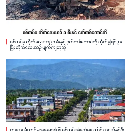
စစ်တပ်မှ တိုက်လေယာဉ် ၁ စီးနှင့် ငှက်တစ်ကောင်တို့ တိုက်မှုဖြစ်ပွား
ပြီး တိုက်လေယာဉ် ပျက်ကျဟုဆို
ကလေးမြို့တွင် နာရေးမှအပြန် စစ်တပ်ပစ်ခတ်မှုကြောင့် လူငယ်နှစ်ဦး