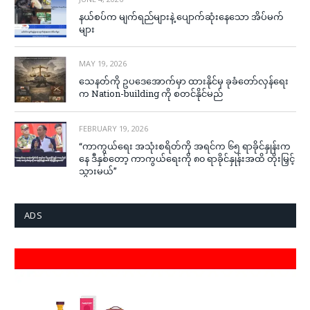
နယ်စပ်က မျက်ရည်များနဲ့ ပျောက်ဆုံးနေသော အိပ်မက်
များ
MAY 19, 2026
သေနတ်ကို ဥပဒေအောက်မှာ ထားနိုင်မှ ခုခံတော်လှန်ရေး
က Nation-building ကို စတင်နိုင်မည်
FEBRUARY 19, 2026
“ကာကွယ်ရေး အသုံးစရိတ်ကို အရင်က ၆၅ ရာခိုင်နှုန်းက
နေ ဒီနှစ်တော့ ကာကွယ်ရေးကို ၈၀ ရာခိုင်နှုန်းအထိ တိုးမြှင့်
သွားမယ်”
ADS