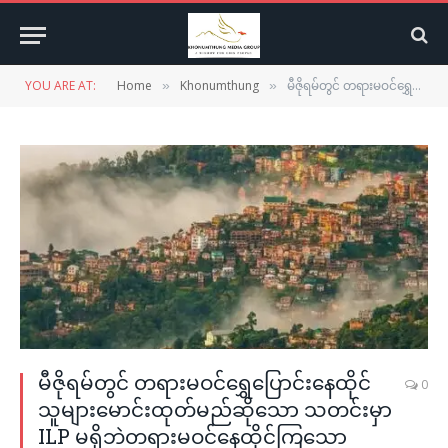
YOU ARE AT:
Home
Khonumthung
မီဇိုရမ်တွင် တရားမဝင်ရွှေပြောင်းနေထိုင်သူများမောင်းထုတ်မည်ဆိုသော သတင်းမှာ ILP မရှိဘဲတရားမဝင်နေထိုင်ကြသော အိန္ဒိယနိုင်ငံသားများကိုသာ ဆိုလိုခြင်းဖြစ်
»
»
မီဇိုရမ်တွင် တရားမဝင်ရွှေပြောင်းနေထိုင်
0
သူများမောင်းထုတ်မည်ဆိုသော သတင်းမှာ
ILP မရှိဘဲတရားမဝင်နေထိုင်ကြသော