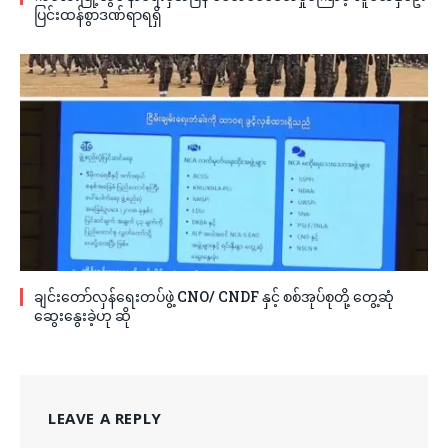
ပြင်းထန်စွာဒဏ်ရာရရှိ
ချင်းတော်လှန်ရေးတပ်ဖွဲ့ CNO/ CNDF နှင့် စစ်အုပ်စုတို့ တွေ့ဆုံ
ဆွေးနွေးခဲ့ဟု ဆို
LEAVE A REPLY