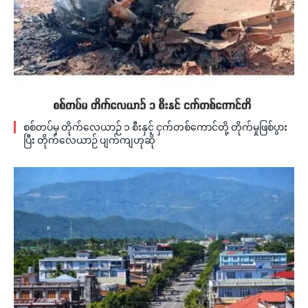
စစ်တပ်မှ တိုက်လေယာဉ် ၁ စီးနှင့် ငှက်တစ်ကောင်တို့ တိုက်မှုဖြစ်ပွား
ပြီး တိုက်လေယာဉ် ပျက်ကျဟုဆို