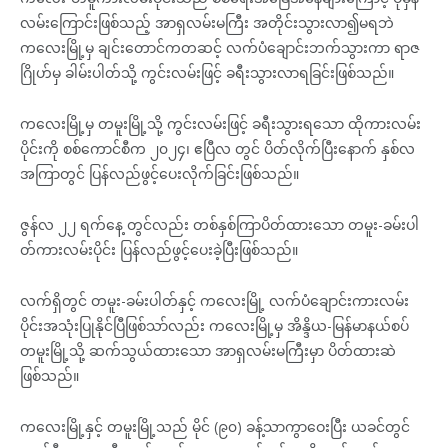
လမ်းကြောင်းဖြစ်သည့် အာရှလမ်းမကြီး အတိုင်းသွားလာ၍မရဘဲ
ကလေးမြို့မှ ချင်းတောင်ကတဆင့် လက်ပံချောင်းဘက်သွားကာ ရာဇ
ဂြိုဟ်မှ ခါမ်းပါတ်သို့ ကွင်းလမ်းဖြင့် ခရီးသွားလာရခြင်းဖြစ်သည်။
ကလေးမြို့မှ တမူးမြို့သို့ ကွင်းလမ်းဖြင့် ခရီးသွားရသော ထိုကားလမ်း
ပိုင်းကို စစ်ကောင်စီက ၂၀၂၄၊ ဧပြီလ တွင် ပိတ်လိုက်ပြီးနောက် နှစ်လ
အကြာတွင် ပြန်လည်ဖွင့်ပေးလိုက်ခြင်းဖြစ်သည်။
ဇွန်လ ၂၂ ရက်နေ့ တွင်လည်း တစ်နှစ်ကြာပိတ်ထားသော တမူး-ခမ်းပါ
တ်ကားလမ်းပိုင်း ပြန်လည်ဖွင့်ပေးခဲ့ပြီးဖြစ်သည်။
လက်ရှိတွင် တမူး-ခမ်းပါတ်နှင့် ကလေးမြို့ လက်ပံချောင်းကားလမ်း
ပိုင်းအသုံးပြုနိုင်ပြီဖြစ်သာ်လည်း ကလေးမြို့မှ အိန္ဒိယ-မြန်မာနယ်စပ်
တမူးမြို့သို့ ဆက်သွယ်ထားသော အာရှလမ်းမကြီးမှာ ပိတ်ထားဆဲ
ဖြစ်သည်။
ကလေးမြို့နှင့် တမူးမြို့သည် မိုင် (၉၀) ခန့်သာကွာဝေးပြီး ယခင်တွင်