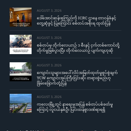
AUGUST 3, 2026
ဒေါ်အောင်ဆန်းစုကြည်ကို ICRC ဌာနေ တာဝန်ခံနှင့်
တွေ့ဆုံခွင့် ပြုကြောင်း စစ်တပ်အစိုးရ ထုတ်ပြန်
AUGUST 3, 2026
စစ်တပ်မှ တိုက်လေယာဉ် ၁ စီးနှင့် ငှက်တစ်ကောင်တို့
တိုက်မှုဖြစ်ပွားပြီး တိုက်လေယာဉ် ပျက်ကျဟုဆို
AUGUST 3, 2026
ကျောင်းသူများအပေါ် လိင်အမြတ်ထုတ်မှုစွပ်စွဲချက်
YCW ကျောင်းအုပ်ကြီးငြင်းဆို၊ တရားစွဲမည်ဟု
ခြိမ်းခြောက်တုံ့ပြန်
AUGUST 3, 2026
ကလေးမြို့တွင် နာရေးမှအပြန် စစ်တပ်ပစ်ခတ်မှု
ကြောင့် လူငယ်နှစ်ဦး ပြင်းထန်စွာဒဏ်ရာရရှိ