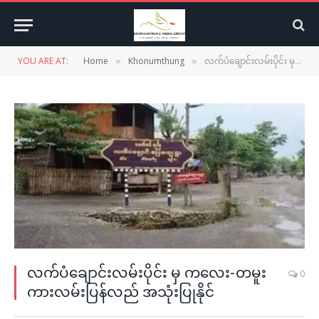
YOU ARE AT:
Home
Khonumthung
လက်ပံချောင်းလမ်းပိုင်း မှ ကလေး-တမူးကားလမ်းပြန်လည် အသုံးပြုနိုင်
»
»
လက်ပံချောင်းလမ်းပိုင်း မှ ကလေး-တမူး
0
ကားလမ်းပြန်လည် အသုံးပြုနိုင်