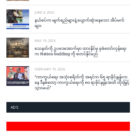
JUNE 4, 2026
နယ်စပ်က မျက်ရည်များနဲ့ ပျောက်ဆုံးနေသော အိပ်မက်
များ
MAY 19, 2026
သေနတ်ကို ဥပဒေအောက်မှာ ထားနိုင်မှ ခုခံတော်လှန်ရေး
က Nation-building ကို စတင်နိုင်မည်
FEBRUARY 19, 2026
“ကာကွယ်ရေး အသုံးစရိတ်ကို အရင်က ၆၅ ရာခိုင်နှုန်းက
နေ ဒီနှစ်တော့ ကာကွယ်ရေးကို ၈၀ ရာခိုင်နှုန်းအထိ တိုးမြှင့်
သွားမယ်”
ADS