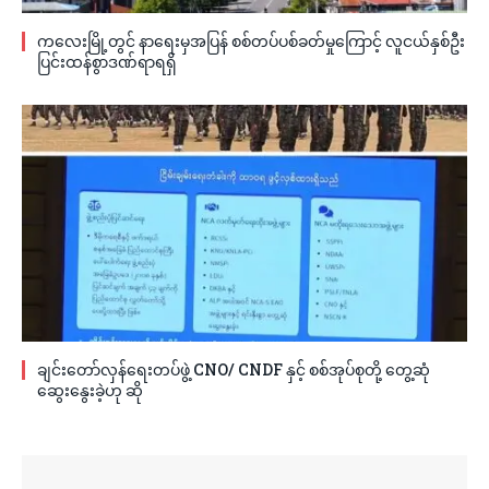
ကလေးမြို့တွင် နာရေးမှအပြန် စစ်တပ်ပစ်ခတ်မှုကြောင့် လူငယ်နှစ်ဦး
ပြင်းထန်စွာဒဏ်ရာရရှိ
ချင်းတော်လှန်ရေးတပ်ဖွဲ့ CNO/ CNDF နှင့် စစ်အုပ်စုတို့ တွေ့ဆုံ
ဆွေးနွေးခဲ့ဟု ဆို