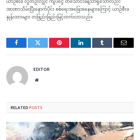
ယာဉ်စီးခ လူတဦးလျှင် ကျပ်ငွေ တသောင်းခန့်သာရှိသော်လည်း
အာဏာသိမ်းပြီးနောက်ပိုင်း စစ်ရေးအခြေအနေများကြောင့် ယာဉ်စီးခ
နှုန်းထားများ တဖြည်းဖြည်းမြင့်တက်လာသည်။
Facebook
Twitter
Pinterest
LinkedIn
Tumblr
Email
EDITOR
Website
RELATED
POSTS