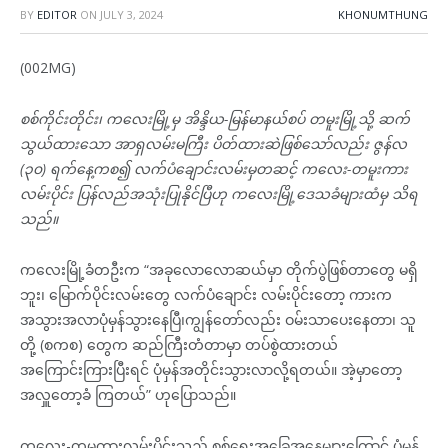
BY
EDITOR
ON
JULY 3, 2024
KHONUMTHUNG
(002MG)
စစ်ကိုင်းတိုင်း၊ ကလေးမြို့မှ အိန္ဒိယ-မြန်မာနယ်စပ် တမူးမြို့သို့ ဆက်
သွယ်ထားသော အာရှလမ်းမကြီး ပိတ်ထားဆဲဖြစ်သော်လည်း ဇွန်လ
(၃၀) ရက်နေ့ကစ၍ လက်ပံချောင်းလမ်းမှတဆင့် ကလေး-တမူးကား
လမ်းပိုင်း ပြန်လည်အသုံးပြုနိုင်ပြီဟု ကလေးမြို့ဒေသခံများထံမှ သိရ
သည်။
ကလေးမြို့ခံတဦးက “အခုလောလောဆယ်မှာ တိုက်ပွဲဖြစ်တာတွေ မရှိ
ဘူး၊ မြောက်ပိုင်းလမ်းတွေ လက်ပံချောင်း လမ်းပိုင်းတော့ ကားက
အသွားအလာပုံမှန်သွားနေပြီ၊ကျွန်တော်လည်း ဝမ်းသာပေးနေတာ၊ သူ
တို့ (စကစ) တွေက ဆည်ကြီးတံတာမှာ တပ်စွဲထားတယ်
အကြောင်းကြားပြီးရင် ပုံမှန်အတိုင်းသွားလာလို့ရတယ်။ အဲ့မှာတော့
အလှူတော့ခံ ကြတယ်” ဟုပြောသည်။
ကလေး-တမူကားလမ်းပိုင်းသည် စစ်ရေးအခြေအနေများကြောင့် ပုံမှန်