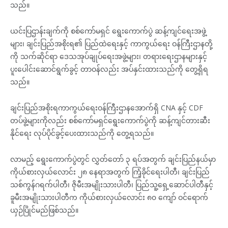
သည်။
ယင်းပြဌာန်းချက်ကို စစ်ကော်မရှင် ရွေးကောက်ပွဲ ဆန့်ကျင်ရေးအဖွဲ့
များ၊ ချင်းပြည်အစိုးရ၏ ပြည်ထဲရေးနှင့် ကာကွယ်ရေး ဝန်ကြီးဌာနတို့
ကို သက်ဆိုင်ရာ ဒေသအုပ်ချုပ်ရေးအဖွဲ့များ၊ တရားရေးဌာနများနှင့်
ပူးပေါင်းဆောင်ရွက်ခွင့် တာဝန်လည်း အပ်နှင်းထားသည်ကို တွေ့ရှိရ
သည်။
ချင်းပြည်အစိုးရကာကွယ်ရေးဝန်ကြီးဌာနအောက်ရှိ CNA နှင့် CDF
တပ်ဖွဲ့များကိုလည်း စစ်ကော်မရှင်ရွေးကောက်ပွဲကို ဆန့်ကျင်တားဆီး
နိုင်ရေး လုပ်ပိုင်ခွင့်ပေးထားသည်ကို တွေ့ရသည်။
လာမည့် ရွေးကောက်ပွဲတွင် လွှတ်တော် ၃ ရပ်အတွက် ချင်းပြည်နယ်မှာ
ကိုယ်စားလှယ်လောင်း ၂၈ နေရာအတွက် ကြံ့ခိုင်ရေးပါတီ၊ ချင်းပြည်
သစ်ကွန်ဂရက်ပါတီ၊ ဇိုမီးအမျိုးသားပါတီ၊ ပြည်သူ့ရှေ့ဆောင်ပါတီနှင့်
ခူမီးအမျိုးသားပါတီက ကိုယ်စားလှယ်လောင်း ၈၀ ကျော် ဝင်ရောက်
ယှဉ်ပြိုင်မည်ဖြစ်သည်။