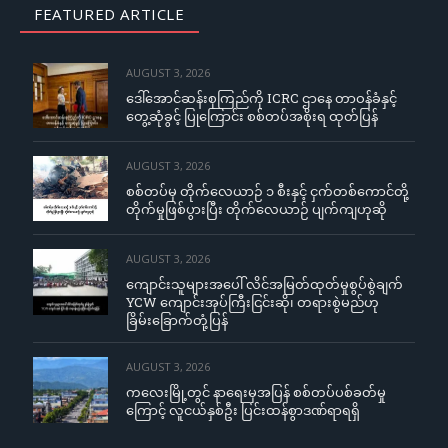
FEATURED ARTICLE
AUGUST 3, 2026
ဒေါ်အောင်ဆန်းစုကြည်ကို ICRC ဌာနေ တာဝန်ခံနှင့်
တွေ့ဆုံခွင့် ပြုကြောင်း စစ်တပ်အစိုးရ ထုတ်ပြန်
AUGUST 3, 2026
စစ်တပ်မှ တိုက်လေယာဉ် ၁ စီးနှင့် ငှက်တစ်ကောင်တို့
တိုက်မှုဖြစ်ပွားပြီး တိုက်လေယာဉ် ပျက်ကျဟုဆို
AUGUST 3, 2026
ကျောင်းသူများအပေါ် လိင်အမြတ်ထုတ်မှုစွပ်စွဲချက်
YCW ကျောင်းအုပ်ကြီးငြင်းဆို၊ တရားစွဲမည်ဟု
ခြိမ်းခြောက်တုံ့ပြန်
AUGUST 3, 2026
ကလေးမြို့တွင် နာရေးမှအပြန် စစ်တပ်ပစ်ခတ်မှု
ကြောင့် လူငယ်နှစ်ဦး ပြင်းထန်စွာဒဏ်ရာရရှိ