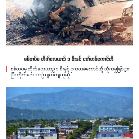
စစ်တပ်မှ တိုက်လေယာဉ် ၁ စီးနှင့် ငှက်တစ်ကောင်တို့ တိုက်မှုဖြစ်ပွား
ပြီး တိုက်လေယာဉ် ပျက်ကျဟုဆို