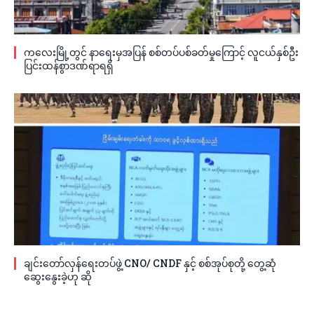
ကလေးမြို့တွင် နာရေးမှအပြန် စစ်တပ်ပစ်ခတ်မှုကြောင့် လူငယ်နှစ်ဦး
ပြင်းထန်စွာဒဏ်ရာရရှိ
ချင်းတော်လှန်ရေးတပ်ဖွဲ့ CNO/ CNDF နှင့် စစ်အုပ်စုတို့ တွေ့ဆုံ
ဆွေးနွေးခဲ့ဟု ဆို