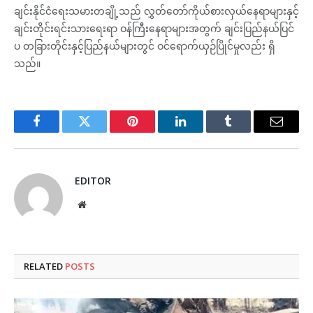
ချင်းနိုင်ငံရေးသမားတချို့သည် လွှတ်တော်ကိုယ်စားလှယ်နေရာများနှင့်
ချင်းတိုင်းရင်းသားရေးရာ ဝန်ကြီးနေရာများအတွက် ချင်းပြည်နယ်ပြင်
ပ တခြားတိုင်းနှင့်ပြည်နယ်များတွင် ဝင်ရောက်ယှဉ်ပြိုင်မှုလည်း ရှိ
သည်။
Facebook
Twitter
Pinterest
LinkedIn
Tumblr
Email
EDITOR
Website
RELATED
POSTS