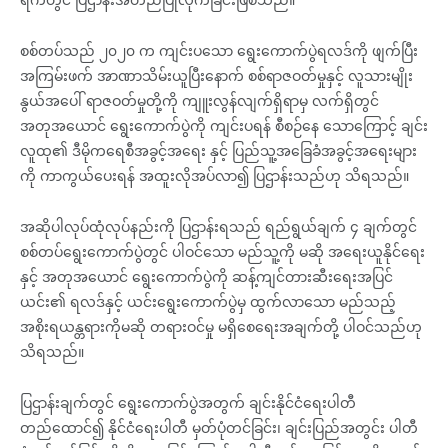
စစ်တပ်သည် ၂၀၂၀ က ကျင်းပသော ရွေးကောက်ပွဲရလဒ်ကို ဖျက်ပြီး
အကြမ်းဖက် အာဏာသိမ်းယူပြီးနောက် စစ်ရာဇဝတ်မှုနှင့် လူသားမျိုး
နွယ်အပေါ် ရာဇဝတ်မှုတို့ကို ကျူးလွန်လျက်ရှိရာမှ လက်ရှိတွင်
အတုအယောင် ရွေးကောက်ပွဲကို ကျင်းပရန် စီစဉ်နေ သောကြောင့် ချင်း
လူထု၏ ဒီမိုကရေစီအခွင့်အရေး နှင့် ပြည်သူ့အခြေခံအခွင့်အရေးများ
ကို ကာကွယ်ပေးရန် အထူးလိုအပ်လာ၍ ပြဌာန်းသည်ဟု သိရသည်။
အဆိုပါလုပ်ထုံလုပ်နည်းကို ပြဌာန်းရသည် ရည်ရွယ်ချက် ၄ ချက်တွင်
စစ်တပ်ရွေးကောက်ပွဲတွင် ပါဝင်သော မည်သူ့ကို မဆို အရေးယူနိုင်ရေး
နှင့် အတုအယောင် ရွေးကောက်ပွဲကို ဆန့်ကျင်တားဆီးရေးအပြင်
ယင်း၏ ရလဒ်နှင့် ယင်းရွေးကောက်ပွဲမှ ထွက်လာသော မည်သည့်
အစိုးရယန္တရားကိုမဆို တရားဝင်မှု မရှိစေရေးအချက်တို့ ပါဝင်သည်ဟု
သိရသည်။
ပြဌာန်းချက်တွင် ရွေးကောက်ပွဲအတွက် ချင်းနိုင်ငံရေးပါတီ
တည်ထောင်၍ နိုင်ငံရေးပါတီ မှတ်ပုံတင်ခြင်း၊ ချင်းပြည်အတွင်း ပါတီ