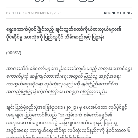
BY
EDITOR
ON
NOVEMBER 6, 2025
KHONUMTHUNG
ရွေးကောက်ပွဲဝင်ပြိုင်သည့် ချင်းလွှတ်တော်ကိုယ်စားလှယ်များ၏
ပိုင်ဆိုင်မှု အားလုံးကို ပြည်သူပိုင် သိမ်းဆည်းခွင့် ပြဌာန်း
(006SV)
အာဏာသိမ်းစစ်ကော်မရှင်က ဦးဆောင်ကျင်းပမည့် အတုအယောင်ရွေး
ကောက်ပွဲကို ဆန့်ကျင်တားဆီးရေးအတွက် ပြည်သူ့ အခွင့်အရေး
ကာကွယ်ရေးဆိုင်ရာ လုပ်ထုံးလုပ်နည်းကို ချင်းပြည်ကောင်စီက
အတည်ပြုပြဌာန်းလိုက်ကြောင်း ယနေ့မှာ ကြေညာသည်။
ချင်းပြည်ဖွဲ့စည်းပုံအခြေခံဥပဒေ (၂၀၂၃) မှ ပေးအပ်သော လုပ်ပိုင်ခွင့်
အရ ချင်းပြည်ကောင်စီသည် “အကြမ်းဖက် စစ်ကော်မရှင်၏
အတုအယောင်ရွေးကောက်ပွဲ ဆန့်ကျင်တားဆီးရေးနှင့် ပြည်သူ့
အခွင့်အရေး ကာကွယ်ရေးဆိုင်ရာ လုပ်ထုံးလုပ်နည်း”ကို နိုဝင်ဘာလ ၆
ရက်တွင် ပြဌာန်းအတည်ပြုလိုက်ခြင်းဖြစ်သည်။