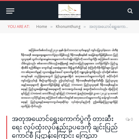
YOU ARE AT:
Home
Khonumthung
အတုအယောင်ရွေးကောက်ပွဲကို တားဆီးရေး လုပ်ထုံးလုပ်နည်းဥပဒေကို ချင်းပြည်ကောင်စီ ပြဌာန်းကြောင်း ကြေညာ
»
»
အတုအယောင်ရွေးကောက်ပွဲကို တားဆီး
0
ရေး လုပ်ထုံးလုပ်နည်းဥပဒေကို ချင်းပြည်
ကောင်စီ ပြဌာန်းကြောင်း ကြေညာ