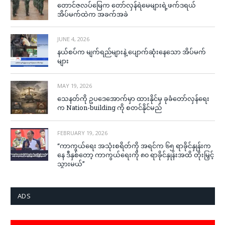
တောင်ဇလပ်မြေက တော်လှန်ရဲမေများရဲ့ဖက်ဒရယ်
အိပ်မက်ထဲက အခက်အခဲ
JUNE 4, 2026
နယ်စပ်က မျက်ရည်များနဲ့ ပျောက်ဆုံးနေသော အိပ်မက်
များ
MAY 19, 2026
သေနတ်ကို ဥပဒေအောက်မှာ ထားနိုင်မှ ခုခံတော်လှန်ရေး
က Nation-building ကို စတင်နိုင်မည်
FEBRUARY 19, 2026
“ကာကွယ်ရေး အသုံးစရိတ်ကို အရင်က ၆၅ ရာခိုင်နှုန်းက
နေ ဒီနှစ်တော့ ကာကွယ်ရေးကို ၈၀ ရာခိုင်နှုန်းအထိ တိုးမြှင့်
သွားမယ်”
ADS