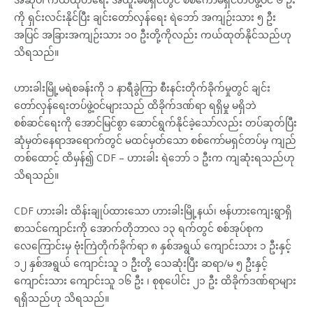
ကို ရှင်းလင်းနိုင်ပြီး ချင်းတော်လှန်ရေး ရဲဘော် အကျဉ်းသား ၅ ဦး
အပြင် အခြားအကျဉ်းသား ၁၀ ဦးတို့ကိုလည်း ကယ်ထုတ်နိုင်သည်ဟု
သိရသည်။
ဟားခါးမြို့မရဲစခန်းကို ၁ နာရီခွဲကြာ စီးနင်းတိုက်ခိုက်မှုတွင် ချင်း
တော်လှန်ရေးတပ်ဖွဲ့ဝင်များသည် ထိခိုက်ဒဏ်ရာ ရရှိမှု မရှိဘဲ
စစ်ဆင်ရေးကို အောင်မြင်စွာ ဆောင်ရွက်နိုင်ခဲ့သော်လည်း တပ်ဆုတ်ပြီး
ဆုံမှတ်နေရာအရောက်တွင် မထင်မှတ်သော စစ်ကော်မရှင်တပ်မှ ကျည်
တစ်ထောင့် ထိမှန်၍ CDF – ဟားခါး ရဲဘော် ၁ ဦးက ကျဆုံးရသည်ဟု
သိရသည်။
CDF ဟားခါး ထိန်းချုပ်ထားသော ဟားခါးမြို့နယ်၊ ဗန်ဟားကျေးရွာရှိ
စာသင်ကျောင်းကို အောက်တိုဘာလ ၁၃ ရက်တွင် စစ်အုပ်စုက
လေကြောင်းမှ ဗုံးကြဲတိုက်ခိုက်ရာ ၈ နှစ်အရွယ် ကျောင်းသား ၁ ဦးနှင့်
၁၂ နှစ်အရွယ် ကျောင်းသူ ၁ ဦးတို့ သေဆုံးပြီး ဆရာ/မ ၅ ဦးနှင့်
ကျောင်းသား ကျောင်းသူ ၁၆ ဦး ၊ စုစုပေါင်း ၂၁ ဦး ထိခိုက်ဒဏ်ရာများ
ရရှိသည်ဟု သိရသည်။