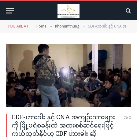
YOU ARE AT:
Home
Khonumthung
CDF-ဟားခါး နှင့် CNA အကျဉ်းသားများကို မြို့မရဲစခန်းထဲ အထူးစစ်ဆင်ရေးဖြင့် ကယ်ထုတ်နိုင်ဟု CDF ဟားခါး ဆို
»
»
CDF-ဟားခါး နှင့် CNA အကျဉ်းသားများ
0
ကို မြို့မရဲစခန်းထဲ အထူးစစ်ဆင်ရေးဖြင့်
ကယ်ထုတ်နိုင်ဟု CDF ဟားခါး ဆို