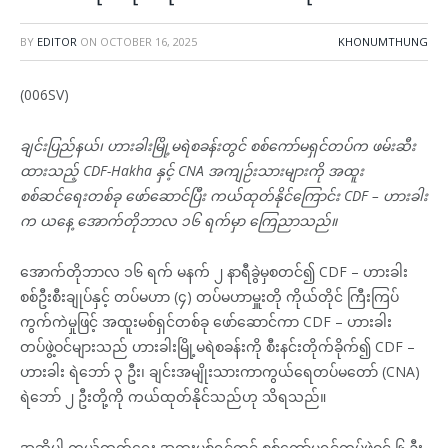
BY
EDITOR
ON
OCTOBER 16, 2025
KHONUMTHUNG
(006SV)
ချင်းပြည်နယ်၊ ဟားခါးမြို့မရဲစခန်းတွင် စစ်ကော်မရှင်တပ်က ဖမ်းဆီး
ထားသည့် CDF-Hakha နှင့် CNA အကျဉ်းသားများကို အထူး
စစ်ဆင်ရေးတစ်ခု ဖော်ဆောင်ပြီး ကယ်ထုတ်နိုင်ကြောင်း CDF – ဟားခါး
က ယနေ့ အောက်တိုဘာလ ၁၆ ရက်မှာ ကြေညာသည်။
အောက်တိုဘာလ ၁၆ ရက် မနက် ၂ နာရီခွဲမှစတင်၍ CDF – ဟားခါး
စစ်ဦးစီးချုပ်နှင့် တပ်မဟာ (၄) တပ်မဟာမှူးတို ကိုယ်တိုင် ကြီးကြပ်
ကွက်ကဲမှုဖြင့် အထူးမစ်ရှင်တစ်ခု ဖော်ဆောင်ကာ CDF – ဟားခါး
တပ်ဖွဲ့ဝင်များသည် ဟားခါးမြို့မရဲစခန်းကို စီးနင်းတိုက်ခိုက်၍ CDF –
ဟားခါး ရဲဘော် ၃ ဦး၊ ချင်းအမျိုးသားကာကွယ်ရေတပ်မတော် (CNA)
ရဲဘော် ၂ ဦးတို့ကို ကယ်ထုတ်နိုင်သည်ဟု သိရသည်။
အဆိုပါ ကယ်ထုတ်ရေး အထူးမစ်ရှင်တွင် စစ်ကော်မရှင်တပ်ဖွဲ့ဝင် ၆ ဦး