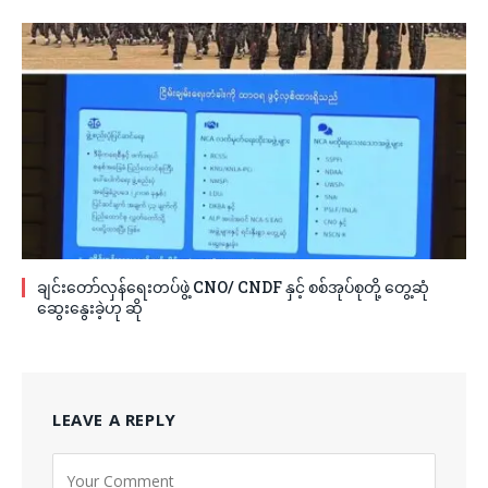
ချင်းတော်လှန်ရေးတပ်ဖွဲ့ CNO/ CNDF နှင့် စစ်အုပ်စုတို့ တွေ့ဆုံ
ဆွေးနွေးခဲ့ဟု ဆို
LEAVE A REPLY