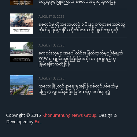
တွေ့ဆုံခွင့် ပြုကြောင်း စစ်တပ်အစိုးရ ထုတ်ပြန်
AUGUST 3, 2026
စစ်တပ်မှ တိုက်လေယာဉ် ၁ စီးနှင့် ငှက်တစ်ကောင်တို့
တိုက်မှုဖြစ်ပွားပြီး တိုက်လေယာဉ် ပျက်ကျဟုဆို
AUGUST 3, 2026
ကျောင်းသူများအပေါ် လိင်အမြတ်ထုတ်မှုစွပ်စွဲချက်
YCW ကျောင်းအုပ်ကြီးငြင်းဆို၊ တရားစွဲမည်ဟု
ခြိမ်းခြောက်တုံ့ပြန်
AUGUST 3, 2026
ကလေးမြို့တွင် နာရေးမှအပြန် စစ်တပ်ပစ်ခတ်မှု
ကြောင့် လူငယ်နှစ်ဦး ပြင်းထန်စွာဒဏ်ရာရရှိ
Copyright © 2015
Khonumthung News Group
. Design &
Developed by
ExL
.