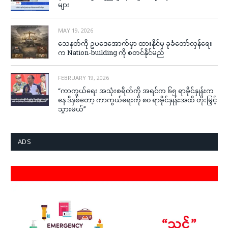
များ
MAY 19, 2026
သေနတ်ကို ဥပဒေအောက်မှာ ထားနိုင်မှ ခုခံတော်လှန်ရေး
က Nation-building ကို စတင်နိုင်မည်
FEBRUARY 19, 2026
“ကာကွယ်ရေး အသုံးစရိတ်ကို အရင်က ၆၅ ရာခိုင်နှုန်းက
နေ ဒီနှစ်တော့ ကာကွယ်ရေးကို ၈၀ ရာခိုင်နှုန်းအထိ တိုးမြှင့်
သွားမယ်”
ADS