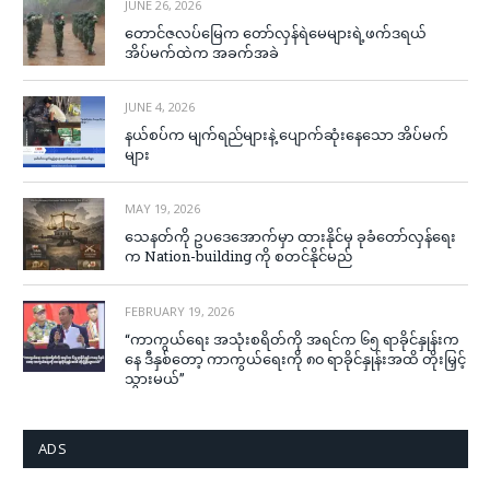
JUNE 26, 2026
တောင်ဇလပ်မြေက တော်လှန်ရဲမေများရဲ့ဖက်ဒရယ်
အိပ်မက်ထဲက အခက်အခဲ
JUNE 4, 2026
နယ်စပ်က မျက်ရည်များနဲ့ ပျောက်ဆုံးနေသော အိပ်မက်
များ
MAY 19, 2026
သေနတ်ကို ဥပဒေအောက်မှာ ထားနိုင်မှ ခုခံတော်လှန်ရေး
က Nation-building ကို စတင်နိုင်မည်
FEBRUARY 19, 2026
“ကာကွယ်ရေး အသုံးစရိတ်ကို အရင်က ၆၅ ရာခိုင်နှုန်းက
နေ ဒီနှစ်တော့ ကာကွယ်ရေးကို ၈၀ ရာခိုင်နှုန်းအထိ တိုးမြှင့်
သွားမယ်”
ADS