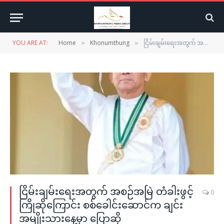
YOU ARE AT:
Home
Khonumthung
ငြိမ်းချမ်းရေးအတွက် အစဉ်အမြဲ တံခါးဖွင့်ကြိုဆိုကြောင်း စစ်ခေါင်းဆောင်က ချင်းအမျိုးသားနေ့မှာ ပြောဆို
»
»
ငြိမ်းချမ်းရေးအတွက် အစဉ်အမြဲ တံခါးဖွင့်
0
ကြိုဆိုကြောင်း စစ်ခေါင်းဆောင်က ချင်း
အမျိုးသားနေ့မှာ ပြောဆို