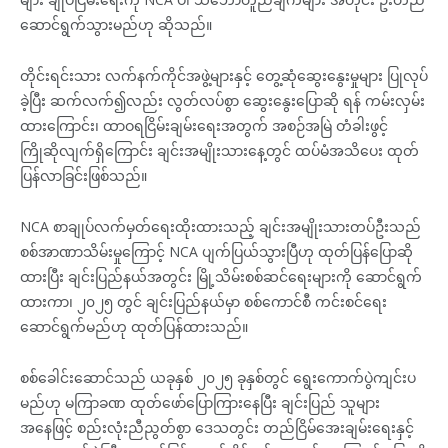
ဆောင်ရွက်သွားမည်ဟု ဆိုသည်။
တိုင်းရင်းသား လက်နက်ကိုင်အဖွဲ့များနှင့် တွေ့ဆုံဆွေးနွေးမှုများ ပြုလုပ်
ခဲ့ပြီး ဆက်လက်၍လည်း လွတ်လပ်စွာ ဆွေးနွေးပြောဆို ရန် ကမ်းလှမ်း
ထားကြောင်း၊ ထာဝရငြိမ်းချမ်းရေးအတွက် အစဉ်အမြဲ တံခါးဖွင့်
ကြိုဆိုလျက်ရှိကြောင်း ချင်းအမျိုးသားနေ့တွင် ထပ်မံအသိပေး ထုတ်
ပြန်လာခြင်းဖြစ်သည်။
NCA စာချုပ်လက်မှတ်ရေးထိုးထားသည့် ချင်းအမျိုးသားတပ်ဦးသည်
စစ်အာဏာသိမ်းမှုကြောင့် NCA ပျက်ပြယ်သွားပြီဟု ထုတ်ပြန်ပြောဆို
ထားပြီး ချင်းပြည်နယ်အတွင်း မြို့သိမ်းစစ်ဆင်ရေးများကို ဆောင်ရွက်
ထားကာ၊ ၂၀၂၅ တွင် ချင်းပြည်နယ်မှာ စစ်ကောင်စီ ကင်းစင်ရေး
ဆောင်ရွက်မည်ဟု ထုတ်ပြန်ထားသည်။
စစ်ခေါင်းဆောင်သည် ယခုနှစ် ၂၀၂၅ ခုနှစ်တွင် ရွေးကောက်ပွဲကျင်းပ
မည်ဟု မကြာခဏ ထုတ်ဖော်ပြောကြားနေပြီး ချင်းပြည် သူများ
အနေဖြင့် စည်းလုံးညီညွတ်စွာ ဒေသတွင်း တည်ငြိမ်အေးချမ်းရေးနှင့်