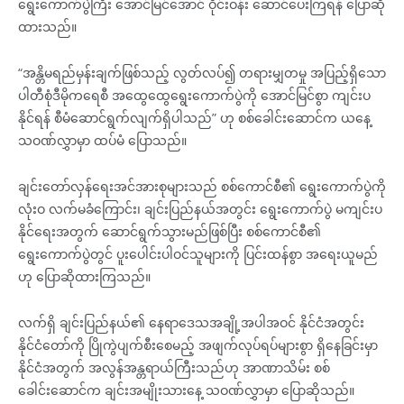
ရွေးကောက်ပွဲကြီး အောင်မြင်အောင် ဝိုင်းဝန်း ဆောင်ပေးကြရန် ပြောဆို
ထားသည်။
“အန္တိမရည်မှန်းချက်ဖြစ်သည့် လွတ်လပ်၍ တရားမျှတမှု အပြည့်ရှိသော
ပါတီစုံဒီမိုကရေစီ အထွေထွေရွေးကောက်ပွဲကို အောင်မြင်စွာ ကျင်းပ
နိုင်ရန် စီမံဆောင်ရွက်လျက်ရှိပါသည်” ဟု စစ်ခေါင်းဆောင်က ယနေ့
သဝဏ်လွှာမှာ ထပ်မံ ပြောသည်။
ချင်းတော်လှန်ရေးအင်အားစုများသည် စစ်ကောင်စီ၏ ရွေးကောက်ပွဲကို
လုံးဝ လက်မခံကြောင်း၊ ချင်းပြည်နယ်အတွင်း ရွေးကောက်ပွဲ မကျင်းပ
နိုင်ရေးအတွက် ဆောင်ရွက်သွားမည်ဖြစ်ပြီး စစ်ကောင်စီ၏
ရွေးကောက်ပွဲတွင် ပူးပေါင်းပါဝင်သူများကို ပြင်းထန်စွာ အရေးယူမည်
ဟု ပြောဆိုထားကြသည်။
လက်ရှိ ချင်းပြည်နယ်၏ နေရာဒေသအချို့အပါအဝင် နိုင်ငံအတွင်း
နိုင်ငံတော်ကို ပြိုကွဲပျက်စီးစေမည့် အဖျက်လုပ်ရပ်များစွာ ရှိနေခြင်းမှာ
နိုင်ငံအတွက် အလွန်အန္တရာယ်ကြီးသည်ဟု အာဏာသိမ်း စစ်
ခေါင်းဆောင်က ချင်းအမျိုးသားနေ့ သဝဏ်လွှာမှာ ပြောဆိုသည်။