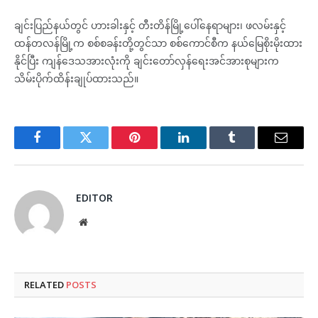
ချင်းပြည်နယ်တွင် ဟားခါးနှင့် တီးတိန်မြို့ပေါ်နေရာများ၊ ဖလမ်းနှင့်
ထန်တလန်မြို့က စစ်စခန်းတို့တွင်သာ စစ်ကောင်စီက နယ်မြေစိုးမိုးထား
နိုင်ပြီး ကျန်ဒေသအားလုံးကို ချင်းတော်လှန်ရေးအင်အားစုများက
သိမ်းပိုက်ထိန်းချုပ်ထားသည်။
Facebook
Twitter
Pinterest
LinkedIn
Tumblr
Email
EDITOR
Website
RELATED
POSTS