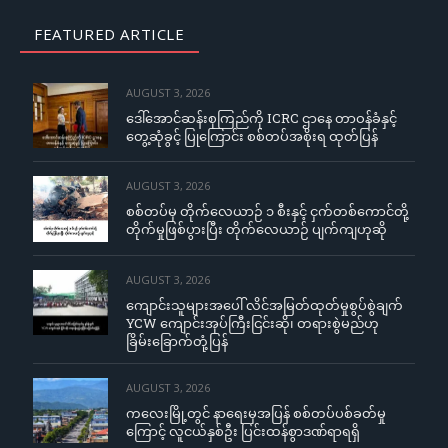
FEATURED ARTICLE
AUGUST 3, 2026
ဒေါ်အောင်ဆန်းစုကြည်ကို ICRC ဌာနေ တာဝန်ခံနှင့်
တွေ့ဆုံခွင့် ပြုကြောင်း စစ်တပ်အစိုးရ ထုတ်ပြန်
AUGUST 3, 2026
စစ်တပ်မှ တိုက်လေယာဉ် ၁ စီးနှင့် ငှက်တစ်ကောင်တို့
တိုက်မှုဖြစ်ပွားပြီး တိုက်လေယာဉ် ပျက်ကျဟုဆို
AUGUST 3, 2026
ကျောင်းသူများအပေါ် လိင်အမြတ်ထုတ်မှုစွပ်စွဲချက်
YCW ကျောင်းအုပ်ကြီးငြင်းဆို၊ တရားစွဲမည်ဟု
ခြိမ်းခြောက်တုံ့ပြန်
AUGUST 3, 2026
ကလေးမြို့တွင် နာရေးမှအပြန် စစ်တပ်ပစ်ခတ်မှု
ကြောင့် လူငယ်နှစ်ဦး ပြင်းထန်စွာဒဏ်ရာရရှိ