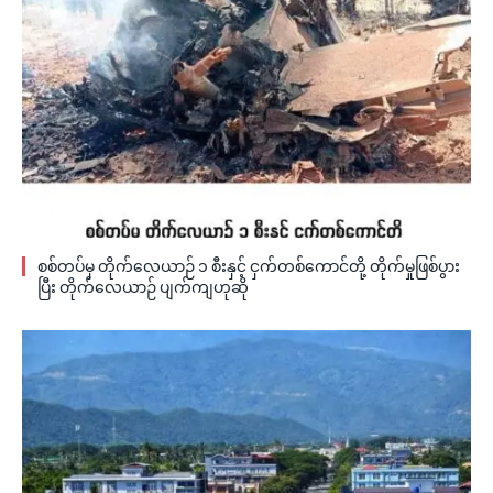
စစ်တပ်မှ တိုက်လေယာဉ် ၁ စီးနှင့် ငှက်တစ်ကောင်တို့ တိုက်မှုဖြစ်ပွား
ပြီး တိုက်လေယာဉ် ပျက်ကျဟုဆို