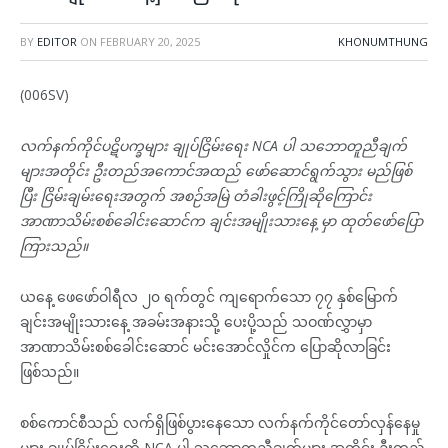
BY
EDITOR
ON
FEBRUARY 20, 2025
KHONUMTHUNG
(006SV)
လက်နက်ကိုင်ပဋိပက္ခများ ချုပ်ငြိမ်းရေး NCA ပါ သဘောတူညီချက်
များအတိုင်း ဦးတည်အကောင်အထည် ဖော်ဆောင်ရွက်သွား မည်ဖြစ်
ပြီး ငြိမ်းချမ်းရေးအတွက် အစဉ်အမြဲ တံခါးဖွင့်ကြိုဆိုကြောင်း
အာဏာသိမ်းစစ်ခေါင်းဆောင်က ချင်းအမျိုးသားနေ့ မှာ ထုတ်ဖော်ပြော
ကြားသည်။
ယနေ့ ဖေဖော်ဝါရီလ ၂၀ ရက်တွင် ကျရောက်သော ၇၇ နှစ်မြောက်
ချင်းအမျိုးသားနေ့ အခမ်းအနားသို့ ပေးပို့သည် သဝဏ်လွှာမှာ
အာဏာသိမ်းစစ်ခေါင်းဆောင် မင်းအောင်လှိုင်က ပြောဆိုလာခြင်း
ဖြစ်သည်။
စစ်ကောင်စီသည် လက်ရှိဖြစ်ပွားနေသော လက်နက်ကိုင်တော်လှန်နေမှု
များ ချုပ်ငြိမ်းရေးကို NCA ပါ သဘောတူညီချက်များ အတိုင်း ဦးတည်