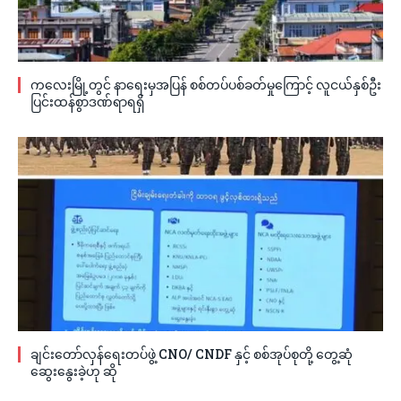
ကလေးမြို့တွင် နာရေးမှအပြန် စစ်တပ်ပစ်ခတ်မှုကြောင့် လူငယ်နှစ်ဦး
ပြင်းထန်စွာဒဏ်ရာရရှိ
ချင်းတော်လှန်ရေးတပ်ဖွဲ့ CNO/ CNDF နှင့် စစ်အုပ်စုတို့ တွေ့ဆုံ
ဆွေးနွေးခဲ့ဟု ဆို