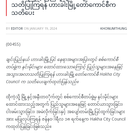
သတိပြုကြရန် ဟားခါးမြို့တော်ကောင်စီက
သတိပေး
BY
EDITOR
ON
JANUARY 19, 2024
KHONUMTHUNG
(004SS)
ချင်းပြည်နယ် ဟားခါးမြို့ပြင် နေရာအများအပြားတွင် စစ်ကောင်စီ
တပ်ဖွဲ့က နင်းမိုင်းများ ထောင်ထားသောကြောင့် ပြည်သူများအနေဖြင့်
အသွားအလာသတိပြုကြရန် ဟားခါးမြို့တော်ကောင်စီ Hakha City
Council က သတိပေးချက်ထုတ်ပြန်သည်။
ထိုကဲ့သို့ မြို့နှင့်အနီးတ၀◌ိုက်တွင် စစ်ကောင်စီတပ်ဖွဲ့မှ နင်းမိုင်းများ
ထောင်ထားသည့်အတွက် ပြည်သူများအနေဖြင့် တောင်ယာသွားခြင်း၊
ငါးဖမ်းသွားခြင်း၊ အမဲလိုက်ခြင်းနှင့် အပျော်တမ်းမြို့ပြင်ထွက်ခြင်းများ
အား မပြုလုပ်ကြရန် ဇန်န၀◌ါရီလ ၁၈ ရက်နေ့က Hakha City Council
ကထုတ်ပြန်ခြင်းဖြစ်သည်။