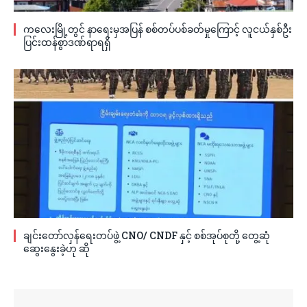
ကလေးမြို့တွင် နာရေးမှအပြန် စစ်တပ်ပစ်ခတ်မှုကြောင့် လူငယ်နှစ်ဦး
ပြင်းထန်စွာဒဏ်ရာရရှိ
ချင်းတော်လှန်ရေးတပ်ဖွဲ့ CNO/ CNDF နှင့် စစ်အုပ်စုတို့ တွေ့ဆုံ
ဆွေးနွေးခဲ့ဟု ဆို