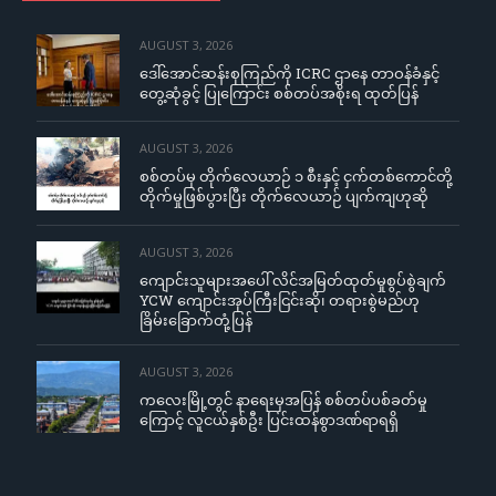
AUGUST 3, 2026
ဒေါ်အောင်ဆန်းစုကြည်ကို ICRC ဌာနေ တာဝန်ခံနှင့်
တွေ့ဆုံခွင့် ပြုကြောင်း စစ်တပ်အစိုးရ ထုတ်ပြန်
AUGUST 3, 2026
စစ်တပ်မှ တိုက်လေယာဉ် ၁ စီးနှင့် ငှက်တစ်ကောင်တို့
တိုက်မှုဖြစ်ပွားပြီး တိုက်လေယာဉ် ပျက်ကျဟုဆို
AUGUST 3, 2026
ကျောင်းသူများအပေါ် လိင်အမြတ်ထုတ်မှုစွပ်စွဲချက်
YCW ကျောင်းအုပ်ကြီးငြင်းဆို၊ တရားစွဲမည်ဟု
ခြိမ်းခြောက်တုံ့ပြန်
AUGUST 3, 2026
ကလေးမြို့တွင် နာရေးမှအပြန် စစ်တပ်ပစ်ခတ်မှု
ကြောင့် လူငယ်နှစ်ဦး ပြင်းထန်စွာဒဏ်ရာရရှိ