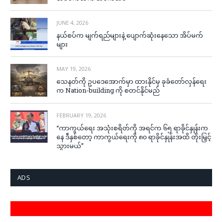
JUNE 4, 2026
နယ်စပ်က မျက်ရည်များနဲ့ ပျောက်ဆုံးနေသော အိပ်မက်
များ
MAY 19, 2026
သေနတ်ကို ဥပဒေအောက်မှာ ထားနိုင်မှ ခုခံတော်လှန်ရေး
က Nation-building ကို စတင်နိုင်မည်
FEBRUARY 19, 2026
“ကာကွယ်ရေး အသုံးစရိတ်ကို အရင်က ၆၅ ရာခိုင်နှုန်းက
နေ ဒီနှစ်တော့ ကာကွယ်ရေးကို ၈၀ ရာခိုင်နှုန်းအထိ တိုးမြှင့်
သွားမယ်”
ADS