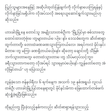
ပြည်သူများအနေဖြင့် အဆိုပါထုတ်ပြန်ချက်ကို လိုက်နာပေးကြရန်နှင့်
လိုက်နာခြင်းမရှိပါက လိုအပ်သလို အရေးယူဆောင်ရွက်သွားမည်ဟု
ဆိုသည်။
ဟားခါးမြို့နေ တောင်သူ အမျိုးသားတစ်ဦးက “မြို့ပြင်မှာ စစ်သားတွေ
ထောင်ထားတဲ့ဗုံး‌ေတွများတယ်‌ေပါ့‌ေနာ်၊ ဒေသခံတွေက ဆိတ်စာရှာ
ထွက်တာတို့၊ တောထဲခဏခဏသွားကြတယ်လေ၊ အရင်ကလဲ မိုင်းနှင်း
မိတာ‌ေတွ မကြာ ခဏရှိတယ်ပေါ့နော်၊ ဆိုတော့ ချောင်းတို့ သီမြစ်
ဘက်သွားတာတွေ၊ တောထဲသွားတာ‌ေတွ သိပ်မလုပ်သင့်ဘူး၊
ခရီးသွားတာကတော့ လိုအပ်ရင် သွားရမှာပဲပေါ့နော် ကျွန်တော်တော့ အဲ
လိုမြင်တယ်” ဟု ပြောသည်။
လွန်ခဲ့သော ဇန်နဝါရီလ ၆ ရက်နေ့က အသက် ၁၉ နှစ်အရွယ် လူငယ်
တစ်ဦး ဟားခါးမြို့ပြင်တနေရာတွင် မိုင်နင်းမိကာ ခြေထောက်တစ်ဖက်
ဆုံးရှူံခဲ့ရပြီးဖြစ်သည်။
ထိုနည်းတူ ပြီးခဲ့သည့်နှစ်ကလည်း ဆိတ်စာရှာရန်သွားသည့်