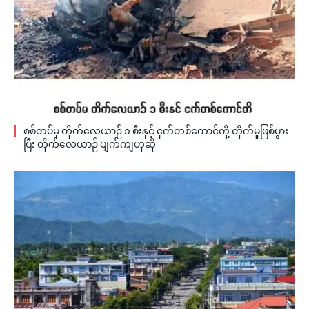
စစ်တပ်မှ တိုက်လေယာဉ် ၁ စီးနှင့် ငှက်တစ်ကောင်တို့ တိုက်မှုဖြစ်ပွား
ပြီး တိုက်လေယာဉ် ပျက်ကျဟုဆို