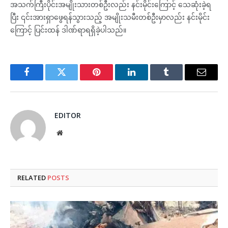
အသက်ကြီးပိုင်းအမျိုးသားတစ်ဦးလည်း နင်းမိုင်းကြောင့် သေဆုံးခဲ့ရ
ပြီး ၎င်းအားရှာဖွေရန်သွားသည့် အမျိုးသမီးတစ်ဦးမှာလည်း နင်းမိုင်း
ကြောင့် ပြင်းထန် ဒါဏ်ရာရရှိခဲ့ပါသည်။
Facebook
Twitter
Pinterest
LinkedIn
Tumblr
Email
EDITOR
Website
RELATED
POSTS