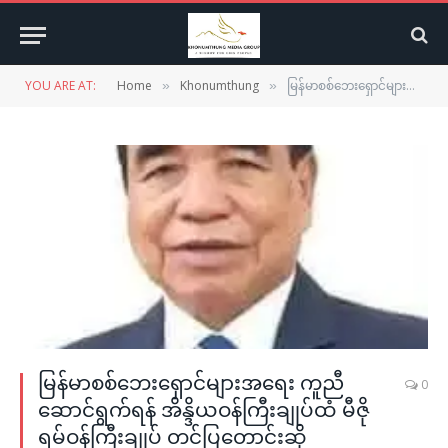
YOU ARE AT:
Home
Khonumthung
မြန်မာစစ်ဘေးရှောင်များအရေး ကူညီဆောင်ရွက်ရန် အိန္ဒိယဝန်ကြီးချုပ်ထံ မီဇိုရမ်ဝန်ကြီးချုပ် တင်ပြတောင်းဆို
»
»
မြန်မာစစ်ဘေးရှောင်များအရေး ကူညီ
0
ဆောင်ရွက်ရန် အိန္ဒိယဝန်ကြီးချုပ်ထံ မီဇို
ရမ်ဝန်ကြီးချုပ် တင်ပြတောင်းဆို