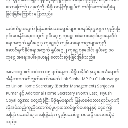
သောကြောင့် ယခုကဲ့သို့ အိန္ဒိယဝန်ကြီးချုပ်ထံ တင်ပြတောင်းဆိုခဲ့ရ
ခြင်းဖြစ်ကြောင်း ပြောသည်။
ယင်းကိစ္စအတွက် မြန်မာစစ်ဘေးရှောင်များ စားနပ်ရိက္ခာများ ကူညီဖြေ
ရှင်းပေးနိုင်ရေးအတွက် ရူပီးငွေ ၅ ကုဋေ၊ စစ်ဘေးရှောင်များနေထိုင်
ရေးအတွက် ရူပီးငွေ ၃ ကုဋေနှင့် ကျန်းမာရေးကဏ္ဍများကူညီ
ဆောင်ရွက်နိုင်ရေးအတွက် ရူပီးငွေ ၂ ကုဋေ စုစုပေါင်း ရူပီးငွေ ၁၀
ကုဋေ အရေးပေါ်ချပေးရန် တောင်းဆိုခဲ့ခြင်းဖြစ်သည်။
အလားတူ စက်တင်ဘာ ၁၅ ရက်နေ့က အိန္ဒိယနိုင်ငံ နယူးဒေလီရောက်
အိန္ဒိယအထက်လွှတ်တော်အမတ် Lok Sahba MP Pu C.Lalrosanga
က Union Home Secretary (Border Management) Sanjeeva
Kumar နှင့် Additional Home Secretary (North East) Piyush
Goyal တို့အား တွေ့ဆုံခဲ့ပြီး မီဇိုရမ်ရောက် မြန်မာစစ်ဘေးရှောင်များကို
လိုအပ်သည့်ကူညီထောက်ပံ့မှုများဆောင်ရွက်ပေးရန်နှင့် ငွေကြေး
အပြင် ဆေးဝါးများ အမြန်ဆုံး ကူညီဆောင်ရွက်ပေးဖို့ တောင်းဆိုခဲ့
သည်။