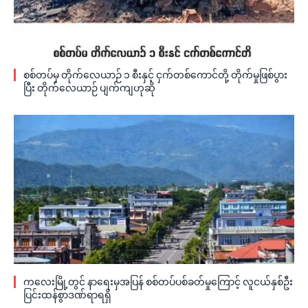
စစ်တပ်မှ တိုက်လေယာဉ် ၁ စီးနှင့် ငှက်တစ်ကောင်တို့ တိုက်မှုဖြစ်ပွား
ပြီး တိုက်လေယာဉ် ပျက်ကျဟုဆို
ကလေးမြို့တွင် နာရေးမှအပြန် စစ်တပ်ပစ်ခတ်မှုကြောင့် လူငယ်နှစ်ဦး
ပြင်းထန်စွာဒဏ်ရာရရှိ