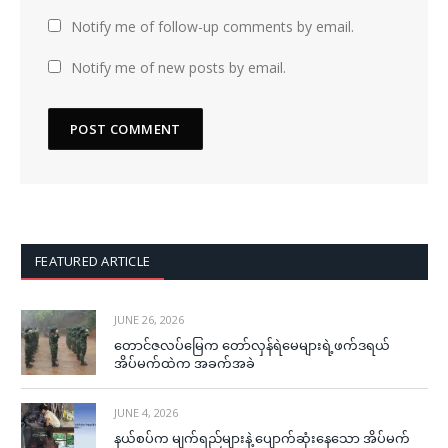
Notify me of follow-up comments by email.
Notify me of new posts by email.
FEATURED ARTICLE
JUNE 26, 2026
တောင်ဇလပ်မြေက တော်လှန်ရဲမေများရဲ့ဖက်ဒရယ်
အိပ်မက်ထဲက အခက်အခဲ
JUNE 4, 2026
နယ်စပ်က မျက်ရည်များနဲ့ ပျောက်ဆုံးနေသော အိပ်မက်