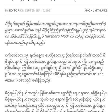
BY
EDITOR
ON
SEPTEMBER 17, 2021
KHONUMTHUNG
မီဇိုရမ်ရောက် မြန်မာစစ်ဘေးရှောင်များအား အရေးပေါ်ကူညီထောက်ပံ့
မှုများ ဆောင်ရွက်ပေးရန် မီဇိုရမ်ပြည်နယ်ဝန်ကြီးချုပ် ပူးဇိုးရမ်းထန်းငါ
က အိန္ဒိယနိုင်ငံဝန်ကြီးချုပ် Narendra Modi ထံ စာဖြင့် တင်ပြတောင်း
ဆိုထားသည်ဟု သိရသည်။
စက်တင်ဘာ ၁၅ ရက်နေ့က ပေးပို့သော ပူးဇိုးရမ်းထန်းငါး၏ စာတွင် မီ
ဇိုရမ်ရောက် မြန်မာစစ်ဘေးရှောင်များသည် အရေးတကြီး အကူအညီ
လိုအပ်နေကြောင်း၊ ယခုချက်ချင်းကူညီဆောင်ရွက်နိုင်ရန် အိန္ဒိယငွေ
ရူပီး ၁၀ ကုဋေတောင်းခံခဲ့ကြောင်း မီဇိုရမ်နေ့စဉ်ထုတ်သတင်းစာ The
Aizawl Post တွင် ဖော်ပြသည်။
မီဇိုရမ်ပြည်နယ်အတွင်း မြန်မာစစ်ဘေးရှောင်ဦးရေ ၁၅၀၀၀ ခန့်ရှိနေပြီး၊
မီဇိုရမ်ပြည်နယ်အတွင်း ကိုဗစ်-၁၉ ရောဂါ ရိုက်ခတ်မှုကြောင့် ပြည်နယ်
ဘတ်ဂျက်အခြေအနေ ယိုင်နေသည့်အတွက် မြန်မာစစ်ဘေးရှောင်များ
ကို ကူညီဆောင်ရွက်ရန် မီဇိုရမ်ပြည်နယ်တစ်ခုတည်းဖြင့် မလုံလောက်