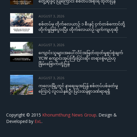
တွေ့ဆုံခွင့် ပြုကြောင်း စစ်တပ်အစိုးရ ထုတ်ပြန်
AUGUST 3, 2026
စစ်တပ်မှ တိုက်လေယာဉ် ၁ စီးနှင့် ငှက်တစ်ကောင်တို့
တိုက်မှုဖြစ်ပွားပြီး တိုက်လေယာဉ် ပျက်ကျဟုဆို
AUGUST 3, 2026
ကျောင်းသူများအပေါ် လိင်အမြတ်ထုတ်မှုစွပ်စွဲချက်
YCW ကျောင်းအုပ်ကြီးငြင်းဆို၊ တရားစွဲမည်ဟု
ခြိမ်းခြောက်တုံ့ပြန်
AUGUST 3, 2026
ကလေးမြို့တွင် နာရေးမှအပြန် စစ်တပ်ပစ်ခတ်မှု
ကြောင့် လူငယ်နှစ်ဦး ပြင်းထန်စွာဒဏ်ရာရရှိ
Copyright © 2015
Khonumthung News Group
. Design &
Developed by
ExL
.