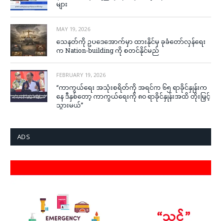
များ
MAY 19, 2026
သေနတ်ကို ဥပဒေအောက်မှာ ထားနိုင်မှ ခုခံတော်လှန်ရေး
က Nation-building ကို စတင်နိုင်မည်
FEBRUARY 19, 2026
“ကာကွယ်ရေး အသုံးစရိတ်ကို အရင်က ၆၅ ရာခိုင်နှုန်းက
နေ ဒီနှစ်တော့ ကာကွယ်ရေးကို ၈၀ ရာခိုင်နှုန်းအထိ တိုးမြှင့်
သွားမယ်”
ADS